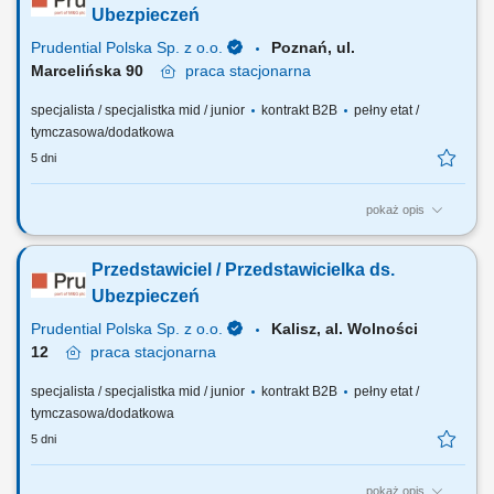
i stacjonarnej; Realizacja indywidualnych celów sprzedażowych przy
Ubezpieczeń
zachowaniu wysokiej jakości...
Prudential Polska Sp. z o.o.
Poznań, ul.
Marcelińska 90
praca
stacjonarna
specjalista / specjalistka mid / junior
kontrakt B2B
pełny etat /
tymczasowa/dodatkowa
5 dni
pokaż opis
Twój zakres obowiązków: budowanie własnego biznesu przy wsparciu
solidnej marki, pozyskiwanie Klientów, sprzedaż ubezpieczeń na życie,
Przedstawiciel / Przedstawicielka ds.
organizacja własnej aktywności i kalendarza spotkań.
Ubezpieczeń
Prudential Polska Sp. z o.o.
Kalisz, al. Wolności
12
praca
stacjonarna
specjalista / specjalistka mid / junior
kontrakt B2B
pełny etat /
tymczasowa/dodatkowa
5 dni
pokaż opis