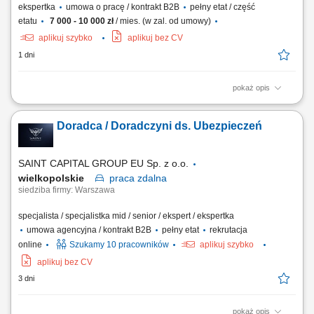
ekspertka
umowa o pracę / kontrakt B2B
pełny etat / część
etatu
7 000 - 10 000 zł
/ mies. (w zal. od umowy)
aplikuj szybko
aplikuj bez CV
1 dni
pokaż opis
Forma pracy zależy od uzgodnionego modelu współpracy: stacjonarna
lub hybrydowa w biurze Allbrokera przy ul. Złotej 14A w Poznaniu, a w
Doradca / Doradczyni ds. Ubezpieczeń
przypadku współpracy B2B opartej na własnym lub mieszanym portfelu
klientów — również zdalna i mobilna. O stanowisku: Stanowisko
obejmuje kompleksową...
SAINT CAPITAL GROUP EU Sp. z o.o.
wielkopolskie
praca
zdalna
siedziba firmy: Warszawa
specjalista / specjalistka mid / senior / ekspert / ekspertka
umowa agencyjna / kontrakt B2B
pełny etat
rekrutacja
online
Szukamy 10 pracowników
aplikuj szybko
aplikuj bez CV
3 dni
pokaż opis