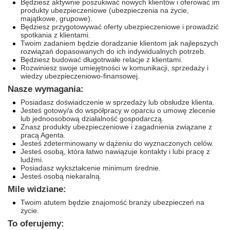
Będziesz aktywnie poszukiwać nowych klientów i oferować im
produkty ubezpieczeniowe (ubezpieczenia na życie,
majątkowe, grupowe).
Będziesz przygotowywać oferty ubezpieczeniowe i prowadzić
spotkania z klientami.
Twoim zadaniem będzie doradzanie klientom jak najlepszych
rozwiązań dopasowanych do ich indywidualnych potrzeb.
Będziesz budować długotrwałe relacje z klientami.
Rozwiniesz swoje umiejętności w komunikacji, sprzedaży i
wiedzy ubezpieczeniowo-finansowej.
Nasze wymagania:
Posiadasz doświadczenie w sprzedaży lub obsłudze klienta.
Jesteś gotowy/a do współpracy w oparciu o umowę zlecenie
lub jednoosobową działalność gospodarczą.
Znasz produkty ubezpieczeniowe i zagadnienia związane z
pracą Agenta.
Jesteś zdeterminowany w dążeniu do wyznaczonych celów.
Jesteś osobą, która łatwo nawiązuje kontakty i lubi pracę z
ludźmi.
Posiadasz wykształcenie minimum średnie.
Jesteś osobą niekaralną.
Mile widziane:
Twoim atutem będzie znajomość branży ubezpieczeń na
życie.
To oferujemy: