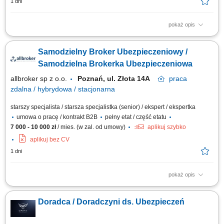
1 dni
pokaż opis
Opis stanowiska: Kompleksowa obsługa klientów w zakresie produktów
ubezpieczeniowych. Rozbudowa własnego portfela oraz aktywne
Samodzielny Broker Ubezpieczeniowy /
pozyskiwanie nowych klientów. Analiza potrzeb i przygotowywanie
indywidualnych rozwiązań ubezpieczeniowych. Budowanie pozycji
Samodzielna Brokerka Ubezpieczeniowa
zaufanego doradcy na lokalnym rynku.
allbroker sp z o.o.
Poznań, ul. Złota 14A
praca
zdalna / hybrydowa / stacjonarna
starszy specjalista / starsza specjalistka (senior) / ekspert / ekspertka
umowa o pracę / kontrakt B2B
pełny etat / część etatu
7 000 - 10 000 zł
/ mies. (w zal. od umowy)
aplikuj szybko
aplikuj bez CV
1 dni
pokaż opis
Forma pracy zależy od uzgodnionego modelu współpracy: stacjonarna
lub hybrydowa w biurze Allbrokera przy ul. Złotej 14A w Poznaniu, a w
Doradca / Doradczyni ds. Ubezpieczeń
przypadku współpracy B2B opartej na własnym lub mieszanym portfelu
klientów — również zdalna i mobilna. O stanowisku: Stanowisko obejmuje
kompleksową...