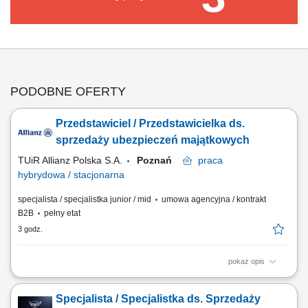
PODOBNE OFERTY
Przedstawiciel / Przedstawicielka ds.
sprzedaży ubezpieczeń majątkowych
TUiR Allianz Polska S.A.
Poznań
praca
hybrydowa / stacjonarna
specjalista / specjalistka junior / mid
umowa agencyjna / kontrakt
B2B
pełny etat
3 godz.
pokaż opis
Zakres obowiązków: Budowanie i rozwijanie relacji z klientami; Analiza
potrzeb klientów i dobór odpowiednich rozwiązań ubezpieczeniowych;
Specjalista / Specjalistka ds. Sprzedaży
Prowadzenie spotkań online i stacjonarnych; Rozwijanie własnego