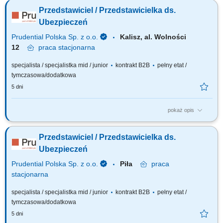
solidnej marki, pozyskiwanie Klientów, sprzedaż ubezpieczeń na życie,
Przedstawiciel / Przedstawicielka ds.
organizacja własnej aktywności i kalendarza spotkań.
Ubezpieczeń
Prudential Polska Sp. z o.o.
Kalisz, al. Wolności
12
praca
stacjonarna
specjalista / specjalistka mid / junior
kontrakt B2B
pełny etat /
tymczasowa/dodatkowa
5 dni
pokaż opis
Twój zakres obowiązków: budowanie własnego biznesu przy wsparciu
solidnej marki, pozyskiwanie Klientów, sprzedaż ubezpieczeń na życie,
Przedstawiciel / Przedstawicielka ds.
organizacja własnej aktywności i kalendarza spotkań.
Ubezpieczeń
Prudential Polska Sp. z o.o.
Piła
praca
stacjonarna
specjalista / specjalistka mid / junior
kontrakt B2B
pełny etat /
tymczasowa/dodatkowa
5 dni