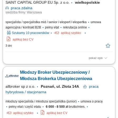
SAINT CAPITAL GROUP EU Sp. z o.o.
wielkopolskie
praca
zdalna
siedziba firmy: Warszawa
specjalista / specjalistka mid / senior / ekspert / ekspertka
umowa
agencyjna / kontrakt B2B
pełny etat
rekrutacja online
Szukamy 10 pracowników
aplikuj szybko
aplikuj bez CV
3 dni
pokaż opis
Opis stanowiska: Rozwijanie współpracy z obecnymi klientami oraz
pozyskiwanie nowych odbiorców usług. Doradztwo w zakresie
Młodszy Broker Ubezpieczeniowy /
ubezpieczeń na życie, majątkowych, komunikacyjnych i dla firm.
Budowanie długofalowych relacji oraz dopasowywanie rozwiązań do
Młodsza Brokerka Ubezpieczeniowa
potrzeb klientów. Rozwijanie własnego...
allbroker sp z o.o.
Poznań, ul. Złota 14A
praca
hybrydowa / stacjonarna
młodszy specjalista / młodsza specjalistka (junior)
umowa o pracę
pełny etat / część etatu
6 000 - 8 500 zł
brutto/mies.
aplikuj szybko
aplikuj bez CV