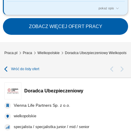
pokaż opis
Twój zakres obowiązków: budowanie własnego biznesu przy wsparciu
solidnej marki, pozyskiwanie Klientów, sprzedaż ubezpieczeń na życie,
organizacja własnej aktywności i kalendarza spotkań.
ZOBACZ WIĘCEJ OFERT PRACY
Praca.pl
Praca
Wielkopolskie
Doradca Ubezpieczeniowy Wielkopolskie
Wróć do listy ofert
Doradca Ubezpieczeniowy
Vienna Life Partners Sp. z o.o.
wielkopolskie
specjalista / specjalistka junior / mid / senior