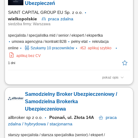
portfela klientów; Aktywne pozyskiwanie nowych kontaktów
Ubezpieczeń
biznesowych; Realizacja...
SAINT CAPITAL GROUP EU Sp. z o.o.
wielkopolskie
praca
zdalna
siedziba firmy: Warszawa
specjalista / specjalistka mid / senior / ekspert / ekspertka
umowa agencyjna / kontrakt B2B
pełny etat
rekrutacja
online
Szukamy 10 pracowników
aplikuj szybko
aplikuj bez CV
1 dni
pokaż opis
Opis stanowiska: Kompleksowa obsługa klientów w zakresie produktów
ubezpieczeniowych. Rozbudowa własnego portfela oraz aktywne
Samodzielny Broker Ubezpieczeniowy /
pozyskiwanie nowych klientów. Analiza potrzeb i przygotowywanie
indywidualnych rozwiązań ubezpieczeniowych. Budowanie pozycji
Samodzielna Brokerka
zaufanego doradcy na lokalnym rynku.
Ubezpieczeniowa
allbroker sp z o.o.
Poznań, ul. Złota 14A
praca
zdalna / hybrydowa / stacjonarna
starszy specjalista / starsza specjalistka (senior) / ekspert /