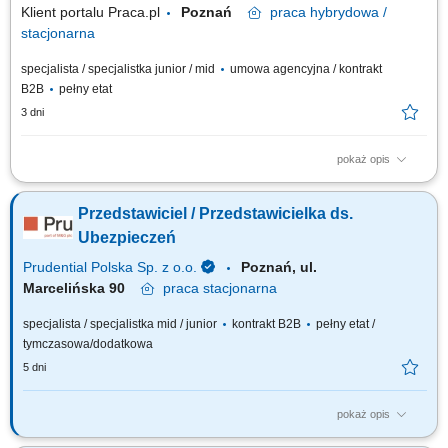
Klient portalu Praca.pl
Poznań
praca
hybrydowa /
stacjonarna
specjalista / specjalistka junior / mid
umowa agencyjna / kontrakt
B2B
pełny etat
3 dni
pokaż opis
Budowanie i pozyskiwanie własnego portfela klientów oraz relacji
biznesowych; Analiza potrzeb klientów oraz dobór rozwiązań
Przedstawiciel / Przedstawicielka ds.
ubezpieczeniowych; Prowadzenie spotkań handlowych w formie online i
stacjonarnej; Realizacja indywidualnych celów sprzedażowych przy
Ubezpieczeń
zachowaniu wysokiej jakości...
Prudential Polska Sp. z o.o.
Poznań, ul.
Marcelińska 90
praca
stacjonarna
specjalista / specjalistka mid / junior
kontrakt B2B
pełny etat /
tymczasowa/dodatkowa
5 dni
pokaż opis
Twój zakres obowiązków: budowanie własnego biznesu przy wsparciu