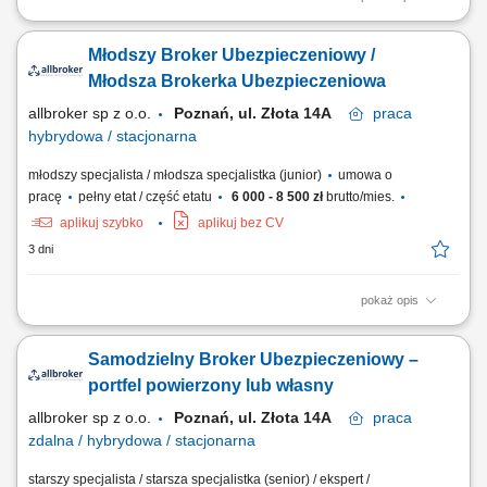
Opis stanowiska: Rozwijanie współpracy z obecnymi klientami oraz
pozyskiwanie nowych odbiorców usług. Doradztwo w zakresie
Młodszy Broker Ubezpieczeniowy /
ubezpieczeń na życie, majątkowych, komunikacyjnych i dla firm.
Budowanie długofalowych relacji oraz dopasowywanie rozwiązań do
Młodsza Brokerka Ubezpieczeniowa
potrzeb klientów. Rozwijanie własnego...
allbroker sp z o.o.
Poznań, ul. Złota 14A
praca
hybrydowa / stacjonarna
młodszy specjalista / młodsza specjalistka (junior)
umowa o
pracę
pełny etat / część etatu
6 000 - 8 500 zł
brutto/mies.
aplikuj szybko
aplikuj bez CV
3 dni
pokaż opis
Praca hybrydowa w biurze przy ul. Złotej 14A w Poznaniu. W okresie
wdrożenia przewidujemy większą obecność stacjonarną, a późniejszy
Samodzielny Broker Ubezpieczeniowy –
podział pracy biurowej i zdalnej ustalamy indywidualnie. Dostępny jest
parking dla pracowników. Opis stanowiska Wsparcie brokerów w
portfel powierzony lub własny
bieżącej obsłudze...
allbroker sp z o.o.
Poznań, ul. Złota 14A
praca
zdalna / hybrydowa / stacjonarna
starszy specjalista / starsza specjalistka (senior) / ekspert /