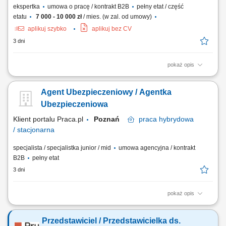
ekspertka
umowa o pracę / kontrakt B2B
pełny etat / część
etatu
7 000 - 10 000 zł
/ mies. (w zal. od umowy)
aplikuj szybko
aplikuj bez CV
3 dni
pokaż opis
Forma pracy zależy od uzgodnionego modelu współpracy: stacjonarna
lub hybrydowa w biurze Allbrokera przy ul. Złotej 14A w Poznaniu, a w
Agent Ubezpieczeniowy / Agentka
przypadku współpracy B2B opartej na własnym lub mieszanym portfelu
klientów — również zdalna i mobilna. Opis stanowiska Samodzielna i
Ubezpieczeniowa
kompleksowa...
Klient portalu Praca.pl
Poznań
praca
hybrydowa
/ stacjonarna
specjalista / specjalistka junior / mid
umowa agencyjna / kontrakt
B2B
pełny etat
3 dni
pokaż opis
Budowanie i pozyskiwanie własnego portfela klientów oraz relacji
biznesowych; Analiza potrzeb klientów oraz dobór rozwiązań
Przedstawiciel / Przedstawicielka ds.
ubezpieczeniowych; Prowadzenie spotkań handlowych w formie online