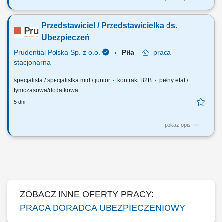
Twój zakres obowiązków: budowanie własnego biznesu przy wsparciu
solidnej marki, pozyskiwanie Klientów, sprzedaż ubezpieczeń na życie,
Przedstawiciel / Przedstawicielka ds.
organizacja własnej aktywności i kalendarza spotkań.
Ubezpieczeń
Prudential Polska Sp. z o.o.
Piła
praca
stacjonarna
specjalista / specjalistka mid / junior
kontrakt B2B
pełny etat /
tymczasowa/dodatkowa
5 dni
pokaż opis
Twój zakres obowiązków: budowanie własnego biznesu przy wsparciu
solidnej marki, pozyskiwanie Klientów, sprzedaż ubezpieczeń na życie,
organizacja własnej aktywności i kalendarza spotkań.
ZOBACZ INNE OFERTY PRACY:
PRACA DORADCA UBEZPIECZENIOWY