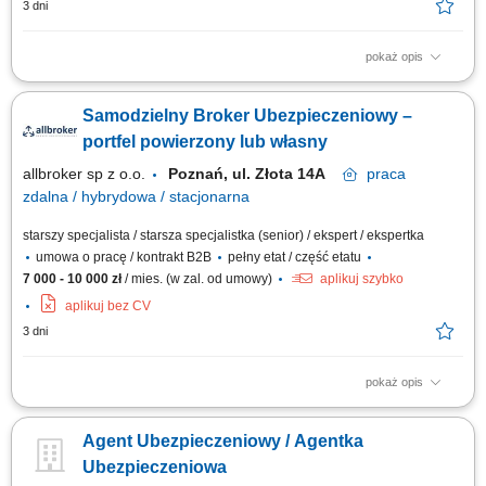
3 dni
pokaż opis
Praca hybrydowa w biurze przy ul. Złotej 14A w Poznaniu. W okresie
wdrożenia przewidujemy większą obecność stacjonarną, a późniejszy
Samodzielny Broker Ubezpieczeniowy –
podział pracy biurowej i zdalnej ustalamy indywidualnie. Dostępny jest
parking dla pracowników. Opis stanowiska Wsparcie brokerów w bieżącej
portfel powierzony lub własny
obsłudze...
allbroker sp z o.o.
Poznań, ul. Złota 14A
praca
zdalna / hybrydowa / stacjonarna
starszy specjalista / starsza specjalistka (senior) / ekspert / ekspertka
umowa o pracę / kontrakt B2B
pełny etat / część etatu
7 000 - 10 000 zł
/ mies. (w zal. od umowy)
aplikuj szybko
aplikuj bez CV
3 dni
pokaż opis
Forma pracy zależy od uzgodnionego modelu współpracy: stacjonarna
lub hybrydowa w biurze Allbrokera przy ul. Złotej 14A w Poznaniu, a w
Agent Ubezpieczeniowy / Agentka
przypadku współpracy B2B opartej na własnym lub mieszanym portfelu
klientów — również zdalna i mobilna. Opis stanowiska Samodzielna i
Ubezpieczeniowa
kompleksowa...