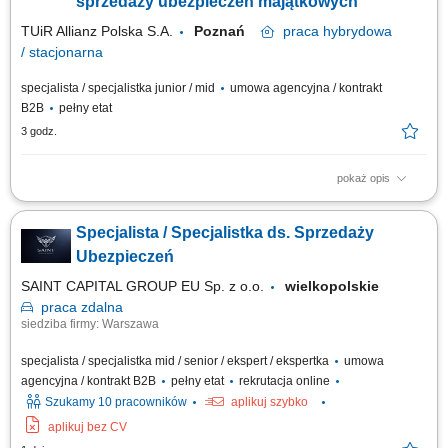
sprzedaży ubezpieczeń majątkowych
TUiR Allianz Polska S.A.
Poznań
praca
hybrydowa
/ stacjonarna
specjalista / specjalistka junior / mid
umowa agencyjna / kontrakt
B2B
pełny etat
3 godz.
pokaż opis
Zakres obowiązków: Budowanie i rozwijanie relacji z klientami; Analiza
potrzeb klientów i dobór odpowiednich rozwiązań ubezpieczeniowych;
Specjalista / Specjalistka ds. Sprzedaży
Prowadzenie spotkań online i stacjonarnych; Rozwijanie własnego
portfela klientów; Aktywne pozyskiwanie nowych kontaktów biznesowych;
Ubezpieczeń
Realizacja...
SAINT CAPITAL GROUP EU Sp. z o.o.
wielkopolskie
praca
zdalna
siedziba firmy: Warszawa
specjalista / specjalistka mid / senior / ekspert / ekspertka
umowa
agencyjna / kontrakt B2B
pełny etat
rekrutacja online
Szukamy 10 pracowników
aplikuj szybko
aplikuj bez CV