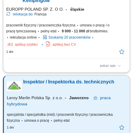
Kempingów
EUROPP POLAND SP. Z. O O.
śląskie
relokacja do:
Francja
pracownik fizyczny / pracowniczka fizyczna
umowa o pracę / o
pracę tymczasową
pełny etat
9 000 - 11 000 zł
brutto/mies.
rekrutacja online
Szukamy 20 pracowników
aplikuj szybko
aplikuj bez CV
1 dni
pokaż opis
Odświeżanie i renowacja domków kempingowych na podstawie listy
zadań; Malowanie drzwi, sufitów oraz tarasów zewnętrznych; Montaż
Inspektor / Inspektorka ds. technicznych
listew narożnych, zestawów prysznicowych oraz wymiana oświetlenia i
osprzętu elektrycznego; Układanie wykładzin podłogowych oraz linoleum;
Czas pracy: 35...
Leroy Merlin Polska Sp. z o.o.
Jaworzno
praca
hybrydowa
specjalista / specjalistka (mid) / pracownik fizyczny / pracowniczka
fizyczna
umowa o pracę
pełny etat
1 dni