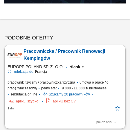
PODOBNE OFERTY
Pracowniczka / Pracownik Renowacji
Kempingów
EUROPP POLAND SP. Z. O O.
śląskie
relokacja do:
Francja
pracownik fizyczny / pracowniczka fizyczna
umowa o pracę / o
pracę tymczasową
pełny etat
9 000 - 11 000 zł
brutto/mies.
rekrutacja online
Szukamy 20 pracowników
aplikuj szybko
aplikuj bez CV
1 dni
pokaż opis
Odświeżanie i renowacja domków kempingowych na podstawie listy