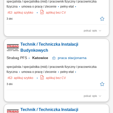
specjalista / specjalistka (mid) / pracownik fizyczny / pracowniczka
fizyczna
umowa o pracę / zlecenie
pełny etat
aplikuj szybko
aplikuj bez CV
3 dni
pokaż opis
Opis stanowiska Utrzymanie sprawności instalacji budynkowych:
elektrycznych, wentylacyjnych, klimatyzacyjnych i wodnych. Regularne
Technik / Techniczka Instalacji
przeglądy oraz konserwacja urządzeń technicznych. Usuwanie awarii i
bieżące reagowanie na zgłoszenia serwisowe. Współpraca z
Budynkowych
zewnętrznymi serwisami...
Strabag PFS
Katowice
praca
stacjonarna
specjalista / specjalistka (mid) / pracownik fizyczny / pracowniczka
fizyczna
umowa o pracę / zlecenie
pełny etat
aplikuj szybko
aplikuj bez CV
3 dni
pokaż opis
Opis stanowiska Utrzymanie sprawności instalacji budynkowych:
elektrycznych, wentylacyjnych, klimatyzacyjnych i wodnych. Regularne
Technik / Techniczka Instalacji
przeglądy oraz konserwacja urządzeń technicznych. Usuwanie awarii i