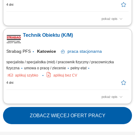
4 dni
pokaż opis
Zadania: bieżąca eksploatacja, konserwacja instalacji i urządzeń
budynkowych: instalacje elektryczne, wodno-kanalizacyjne,
Technik Obiektu (K/M)
klimatyzacyjne, grzewcze, wentylacyjne; monitorowanie pracy
powierzonych urządzeń; usuwanie awarii; współpraca z serwisami
zewnętrznymi; raportowanie zgodnie z procedurami;
Strabag PFS
Katowice
praca
stacjonarna
specjalista / specjalistka (mid) / pracownik fizyczny / pracowniczka
fizyczna
umowa o pracę / zlecenie
pełny etat
aplikuj szybko
aplikuj bez CV
4 dni
pokaż opis
Zadania: bieżąca eksploatacja, konserwacja instalacji i urządzeń
budynkowych: instalacje elektryczne, wodno-kanalizacyjne,
klimatyzacyjne, grzewcze, wentylacyjne; monitorowanie pracy
ZOBACZ WIĘCEJ OFERT PRACY
powierzonych urządzeń; usuwanie awarii; współpraca z serwisami
zewnętrznymi; raportowanie zgodnie z procedurami;