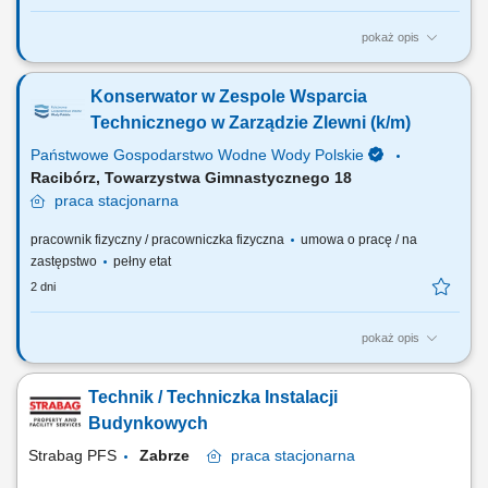
pokaż opis
Na tym stanowisku będziesz odpowiedzialny(-a) za: Wykonywanie
drobnych prac remontowych i konserwacyjnych; Wykonywanie napraw
Konserwator w Zespole Wsparcia
nieruchomości i zabezpieczanie miejsc awarii, w tym prace murarskie;
Wykonywanie prac mających na celu utrzymanie trenów zielonych;
Technicznego w Zarządzie Zlewni (k/m)
Usuwanie drobnych awarii (w tym...
Państwowe Gospodarstwo Wodne Wody Polskie
Racibórz, Towarzystwa Gimnastycznego 18
praca
stacjonarna
pracownik fizyczny / pracowniczka fizyczna
umowa o pracę / na
zastępstwo
pełny etat
2 dni
pokaż opis
OSOBA NA TYM STANOWISKU BĘDZIE ODPOWIEDZIALNA ZA:
wykonywanie prac związanych z oznakowaniem i utrzymaniem dróg
Technik / Techniczka Instalacji
wodnych, obsługę urządzeń mechanicznych i elektrycznych,
konserwację i drobne naprawy tych urządzeń, prace związane z
Budynkowych
prawidłowym utrzymaniem i eksploatacją odcinków rzek,...
Strabag PFS
Zabrze
praca
stacjonarna