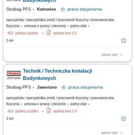
Budynkowych
zewnętrznymi serwisami...
Strabag PFS
Katowice
praca
stacjonarna
specjalista / specjalistka (mid) / pracownik fizyczny / pracowniczka
fizyczna
umowa o pracę / zlecenie
pełny etat
aplikuj szybko
aplikuj bez CV
3 dni
pokaż opis
Opis stanowiska Utrzymanie sprawności instalacji budynkowych:
elektrycznych, wentylacyjnych, klimatyzacyjnych i wodnych. Regularne
Technik / Techniczka Instalacji
przeglądy oraz konserwacja urządzeń technicznych. Usuwanie awarii i
bieżące reagowanie na zgłoszenia serwisowe. Współpraca z
Budynkowych
zewnętrznymi serwisami...
Strabag PFS
Jaworzno
praca
stacjonarna
specjalista / specjalistka (mid) / pracownik fizyczny / pracowniczka
fizyczna
umowa o pracę / zlecenie
pełny etat
aplikuj szybko
aplikuj bez CV
3 dni
pokaż opis