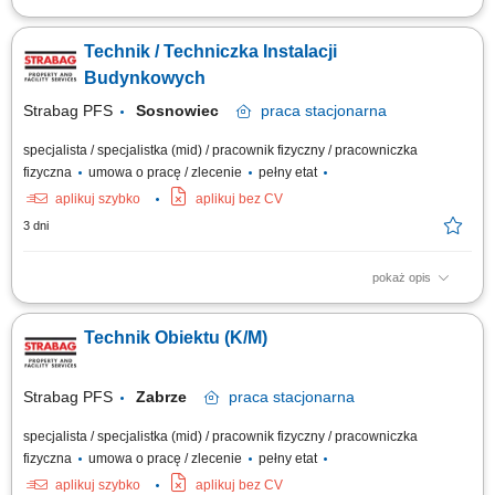
Opis stanowiska Utrzymanie sprawności instalacji budynkowych:
elektrycznych, wentylacyjnych, klimatyzacyjnych i wodnych. Regularne
Technik / Techniczka Instalacji
przeglądy oraz konserwacja urządzeń technicznych. Usuwanie awarii i
bieżące reagowanie na zgłoszenia serwisowe. Współpraca z
Budynkowych
zewnętrznymi serwisami...
Strabag PFS
Sosnowiec
praca
stacjonarna
specjalista / specjalistka (mid) / pracownik fizyczny / pracowniczka
fizyczna
umowa o pracę / zlecenie
pełny etat
aplikuj szybko
aplikuj bez CV
3 dni
pokaż opis
Opis stanowiska Utrzymanie sprawności instalacji budynkowych:
elektrycznych, wentylacyjnych, klimatyzacyjnych i wodnych. Regularne
Technik Obiektu (K/M)
przeglądy oraz konserwacja urządzeń technicznych. Usuwanie awarii i
bieżące reagowanie na zgłoszenia serwisowe. Współpraca z
zewnętrznymi serwisami...
Strabag PFS
Zabrze
praca
stacjonarna
specjalista / specjalistka (mid) / pracownik fizyczny / pracowniczka
fizyczna
umowa o pracę / zlecenie
pełny etat
aplikuj szybko
aplikuj bez CV