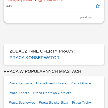
aplikuj szybko
aplikuj bez CV
4 dni
pokaż opis
Zadania: bieżąca eksploatacja, konserwacja instalacji i urządzeń
budynkowych: instalacje elektryczne, wodno-kanalizacyjne,
klimatyzacyjne, grzewcze, wentylacyjne; monitorowanie pracy
powierzonych urządzeń; usuwanie awarii; współpraca z serwisami
zewnętrznymi; raportowanie zgodnie z procedurami;
ZOBACZ INNE OFERTY PRACY:
PRACA KONSERWATOR
PRACA W POPULARNYCH MIASTACH
Praca Katowice
Praca Częstochowa
Praca Gliwice
Praca Zabrze
Praca Dąbrowa Górnicza
Praca Sosnowiec
Praca Bielsko-Biała
Praca Tychy