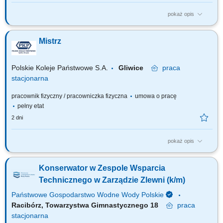
pokaż opis
Jakie zadania na Ciebie czekają? Utrzymanie stanu technicznego
budynku i otoczenia zgodnie z przepisami prawa oraz standardami
Mistrz
bezpieczeństwa firmy; Kontrolowanie stanu technicznego obiektu i
wszystkich instalacji; Reagowanie na bieżąco na zaistniałe usterki i
nieprawidłowości; Sprawność...
Polskie Koleje Państwowe S.A.
Gliwice
praca
stacjonarna
pracownik fizyczny / pracowniczka fizyczna
umowa o pracę
pełny etat
2 dni
pokaż opis
Na tym stanowisku będziesz odpowiedzialny(-a) za: Wykonywanie
drobnych prac remontowych i konserwacyjnych; Wykonywanie napraw
Konserwator w Zespole Wsparcia
nieruchomości i zabezpieczanie miejsc awarii, w tym prace murarskie;
Wykonywanie prac mających na celu utrzymanie trenów zielonych;
Technicznego w Zarządzie Zlewni (k/m)
Usuwanie drobnych awarii (w tym...
Państwowe Gospodarstwo Wodne Wody Polskie
Racibórz, Towarzystwa Gimnastycznego 18
praca
stacjonarna