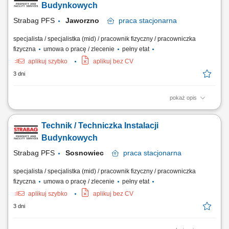
bieżące reagowanie na zgłoszenia serwisowe. Współpraca z
Budynkowych
zewnętrznymi serwisami...
Strabag PFS
Jaworzno
praca
stacjonarna
specjalista / specjalistka (mid) / pracownik fizyczny / pracowniczka
fizyczna
umowa o pracę / zlecenie
pełny etat
aplikuj szybko
aplikuj bez CV
3 dni
pokaż opis
Opis stanowiska Utrzymanie sprawności instalacji budynkowych:
elektrycznych, wentylacyjnych, klimatyzacyjnych i wodnych. Regularne
Technik / Techniczka Instalacji
przeglądy oraz konserwacja urządzeń technicznych. Usuwanie awarii i
bieżące reagowanie na zgłoszenia serwisowe. Współpraca z
Budynkowych
zewnętrznymi serwisami...
Strabag PFS
Sosnowiec
praca
stacjonarna
specjalista / specjalistka (mid) / pracownik fizyczny / pracowniczka
fizyczna
umowa o pracę / zlecenie
pełny etat
aplikuj szybko
aplikuj bez CV
3 dni