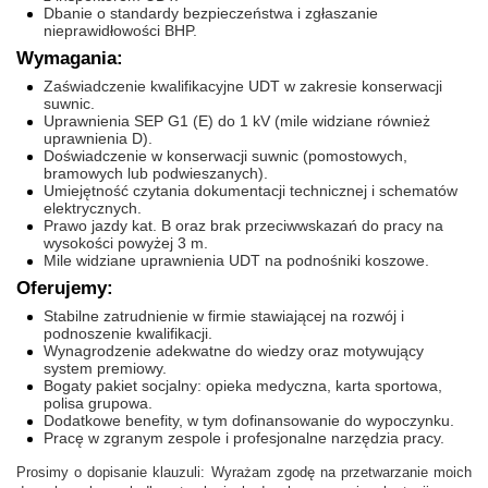
Dbanie o standardy bezpieczeństwa i zgłaszanie
nieprawidłowości BHP.
Wymagania:
Zaświadczenie kwalifikacyjne UDT w zakresie konserwacji
suwnic.
Uprawnienia SEP G1 (E) do 1 kV (mile widziane również
uprawnienia D).
Doświadczenie w konserwacji suwnic (pomostowych,
bramowych lub podwieszanych).
Umiejętność czytania dokumentacji technicznej i schematów
elektrycznych.
Prawo jazdy kat. B oraz brak przeciwwskazań do pracy na
wysokości powyżej 3 m.
Mile widziane uprawnienia UDT na podnośniki koszowe.
Oferujemy:
Stabilne zatrudnienie w firmie stawiającej na rozwój i
podnoszenie kwalifikacji.
Wynagrodzenie adekwatne do wiedzy oraz motywujący
system premiowy.
Bogaty pakiet socjalny: opieka medyczna, karta sportowa,
polisa grupowa.
Dodatkowe benefity, w tym dofinansowanie do wypoczynku.
Pracę w zgranym zespole i profesjonalne narzędzia pracy.
Prosimy o dopisanie klauzuli: Wyrażam zgodę na przetwarzanie moich