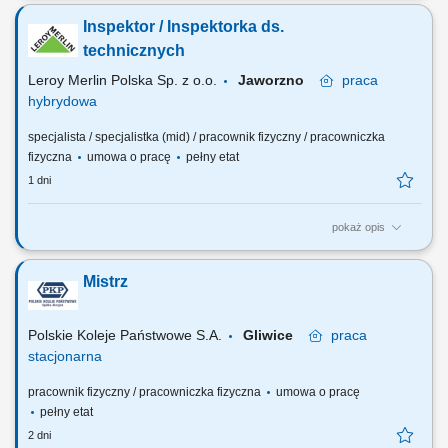
zadań; Malowanie drzwi, sufitów oraz tarasów zewnętrznych; Montaż
Inspektor / Inspektorka ds.
listew narożnych, zestawów prysznicowych oraz wymiana oświetlenia i
osprzętu elektrycznego; Układanie wykładzin podłogowych oraz
technicznych
linoleum; Czas pracy: 35...
Leroy Merlin Polska Sp. z o.o.
Jaworzno
praca
hybrydowa
specjalista / specjalistka (mid) / pracownik fizyczny / pracowniczka
fizyczna
umowa o pracę
pełny etat
1 dni
pokaż opis
Jakie zadania na Ciebie czekają? Utrzymanie stanu technicznego
budynku i otoczenia zgodnie z przepisami prawa oraz standardami
Mistrz
bezpieczeństwa firmy; Kontrolowanie stanu technicznego obiektu i
wszystkich instalacji; Reagowanie na bieżąco na zaistniałe usterki i
nieprawidłowości; Sprawność...
Polskie Koleje Państwowe S.A.
Gliwice
praca
stacjonarna
pracownik fizyczny / pracowniczka fizyczna
umowa o pracę
pełny etat
2 dni