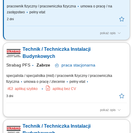
pracownik fizyczny / pracowniczka fizyczna
umowa o pracę / na
zastępstwo
pełny etat
2 dni
pokaż opis
OSOBA NA TYM STANOWISKU BĘDZIE ODPOWIEDZIALNA ZA:
wykonywanie prac związanych z oznakowaniem i utrzymaniem dróg
Technik / Techniczka Instalacji
wodnych, obsługę urządzeń mechanicznych i elektrycznych, konserwację
i drobne naprawy tych urządzeń, prace związane z prawidłowym
Budynkowych
utrzymaniem i eksploatacją odcinków rzek,...
Strabag PFS
Zabrze
praca
stacjonarna
specjalista / specjalistka (mid) / pracownik fizyczny / pracowniczka
fizyczna
umowa o pracę / zlecenie
pełny etat
aplikuj szybko
aplikuj bez CV
3 dni
pokaż opis
Opis stanowiska Utrzymanie sprawności instalacji budynkowych:
elektrycznych, wentylacyjnych, klimatyzacyjnych i wodnych. Regularne
Technik / Techniczka Instalacji
przeglądy oraz konserwacja urządzeń technicznych. Usuwanie awarii i
bieżące reagowanie na zgłoszenia serwisowe. Współpraca z