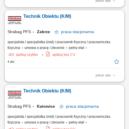
pokaż opis
Opis stanowiska Utrzymanie sprawności instalacji budynkowych:
elektrycznych, wentylacyjnych, klimatyzacyjnych i wodnych. Regularne
Technik Obiektu (K/M)
przeglądy oraz konserwacja urządzeń technicznych. Usuwanie awarii i
bieżące reagowanie na zgłoszenia serwisowe. Współpraca z
zewnętrznymi serwisami...
Strabag PFS
Zabrze
praca
stacjonarna
specjalista / specjalistka (mid) / pracownik fizyczny / pracowniczka
fizyczna
umowa o pracę / zlecenie
pełny etat
aplikuj szybko
aplikuj bez CV
4 dni
pokaż opis
Zadania: bieżąca eksploatacja, konserwacja instalacji i urządzeń
budynkowych: instalacje elektryczne, wodno-kanalizacyjne,
Technik Obiektu (K/M)
klimatyzacyjne, grzewcze, wentylacyjne; monitorowanie pracy
powierzonych urządzeń; usuwanie awarii; współpraca z serwisami
zewnętrznymi; raportowanie zgodnie z procedurami;
Strabag PFS
Katowice
praca
stacjonarna
specjalista / specjalistka (mid) / pracownik fizyczny / pracowniczka
fizyczna
umowa o pracę / zlecenie
pełny etat