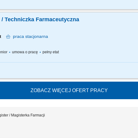
 pracy – z jednej strony pracujesz w dużym zespole, z drugiej – z wieloma Pacjen
ego każdemu Pacjentowi możesz poświęcić tyle czasu ile potrzebujesz i to Ty decy
 / Techniczka Farmaceutyczna
ot
praca
stacjonarna
senior
umowa o pracę
pełny etat
 pracy – z jednej strony pracujesz w dużym zespole, z drugiej – z wieloma Pacjen
ego każdemu Pacjentowi możesz poświęcić tyle czasu ile potrzebujesz i to Ty decy
ZOBACZ WIĘCEJ OFERT PRACY
ister / Magisterka Farmacji