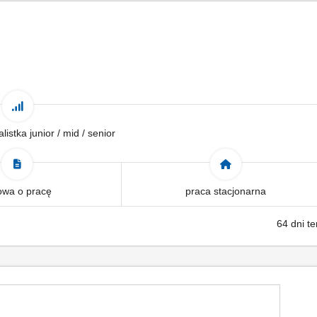
alistka junior / mid / senior
wa o pracę
praca stacjonarna
64 dni t