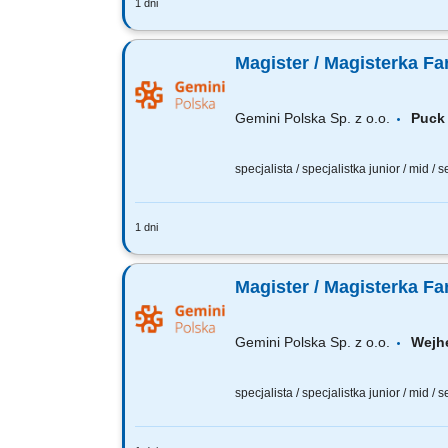
1 dni
Czego możesz się spodziewać? dynamiki
wierzymy w Twoją fachową wiedzę, dlat
Magister / Magisterka Fa
Gemini Polska Sp. z o.o.
Pu
specjalista / specjalistka junior / mid / 
1 dni
Czego możesz się spodziewać? dynamiki
wierzymy w Twoją fachową wiedzę, dlate
Magister / Magisterka Fa
Gemini Polska Sp. z o.o.
Wej
specjalista / specjalistka junior / mid / 