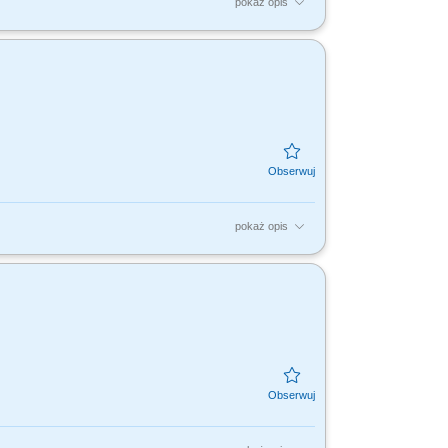
pokaż opis
tami, dla nas to Ty jesteś ekspertem –
dujesz...
pokaż opis
tami, dla nas to Ty jesteś ekspertem –
dujesz...