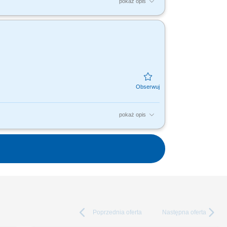
pokaż opis
tami, dla nas to Ty jesteś ekspertem –
dujesz...
pokaż opis
tami, dla nas to Ty jesteś ekspertem –
dujesz...
Poprzednia
oferta
Następna
oferta