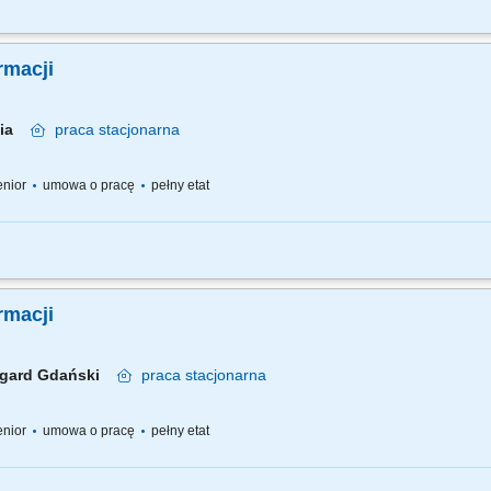
 pracy – z jednej strony pracujesz w dużym zespole, z drugiej – z wieloma Pacjen
go każdemu Pacjentowi możesz poświęcić tyle czasu, ile potrzebujesz i to Ty decy
rmacji
nia
praca
stacjonarna
senior
umowa o pracę
pełny etat
 pracy – z jednej strony pracujesz w dużym zespole, z drugiej – z wieloma Pacjen
go każdemu Pacjentowi możesz poświęcić tyle czasu, ile potrzebujesz i to Ty decy
rmacji
ogard Gdański
praca
stacjonarna
senior
umowa o pracę
pełny etat