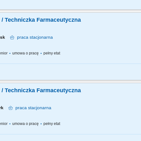
 pracy – z jednej strony pracujesz w dużym zespole, z drugiej – z wieloma Pacjen
go każdemu Pacjentowi możesz poświęcić tyle czasu, ile potrzebujesz i to Ty decy
 / Techniczka Farmaceutyczna
ńsk
praca
stacjonarna
senior
umowa o pracę
pełny etat
 pracy – z jednej strony pracujesz w dużym zespole, z drugiej – z wieloma Pacjen
ego każdemu Pacjentowi możesz poświęcić tyle czasu ile potrzebujesz i to Ty decy
 / Techniczka Farmaceutyczna
ork
praca
stacjonarna
senior
umowa o pracę
pełny etat