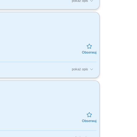
pokaż opis
tami, dla nas to Ty jesteś ekspertem –
dujesz...
pokaż opis
tami, dla nas to Ty jesteś ekspertem –
dujesz...