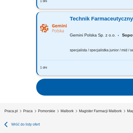
1 dni
Czego możesz się spodziewać? dynamiki
wierzymy w Twoją fachową wiedzę, dlat
Technik Farmaceutyczny
Gemini Polska Sp. z o.o.
Sop
specjalista / specjalistka junior / mid / 
1 dni
Czego możesz się spodziewać? dynamiki
wierzymy w Twoją fachową wiedzę, dlat
Praca.pl
Praca
Pomorskie
Malbork
Magister Farmacji Malbork
Mag
Wróć do listy ofert