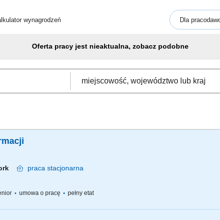
lkulator wynagrodzeń
Dla pracodaw
Oferta pracy jest nieaktualna, zobacz podobne
rmacji
bork
praca
stacjonarna
senior
umowa o pracę
pełny etat