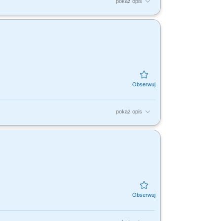
pokaż opis
tami, dla nas to Ty jesteś ekspertem –
dujesz...
pokaż opis
tami, dla nas to Ty jesteś ekspertem –
dujesz...