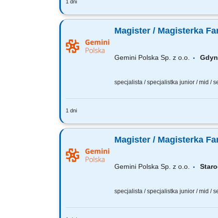
1 dni
Czego możesz się spodziewać? dynamiki
wierzymy w Twoją fachową wiedzę, dlate
Magister / Magisterka Fa
Gemini Polska Sp. z o.o.
Gdy
specjalista / specjalistka junior / mid / 
1 dni
Czego możesz się spodziewać? dynamiki
wierzymy w Twoją fachową wiedzę, dlate
Magister / Magisterka Fa
Gemini Polska Sp. z o.o.
Star
specjalista / specjalistka junior / mid / 