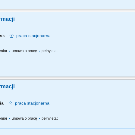
 pracy – z jednej strony pracujesz w dużym zespole, z drugiej – z wieloma Pacjen
go każdemu Pacjentowi możesz poświęcić tyle czasu, ile potrzebujesz i to Ty decy
rmacji
ńsk
praca
stacjonarna
senior
umowa o pracę
pełny etat
 pracy – z jednej strony pracujesz w dużym zespole, z drugiej – z wieloma Pacjen
ego każdemu Pacjentowi możesz poświęcić tyle czasu ile potrzebujesz i to Ty decy
rmacji
nia
praca
stacjonarna
senior
umowa o pracę
pełny etat