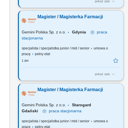
pokaż opis
Czego możesz się spodziewać? dynamiki pracy – z jednej
strony pracujesz w dużym zespole, z drugiej – z wieloma
Magister / Magisterka Farmacji
Pacjentami, dla nas to Ty jesteś ekspertem – wierzymy w Twoją
fachową wiedzę, dlatego każdemu Pacjentowi możesz
poświęcić tyle czasu, ile potrzebujesz i to Ty decydujesz...
Gemini Polska Sp. z o.o.
Gdynia
praca
stacjonarna
specjalista / specjalistka junior / mid / senior
umowa o
pracę
pełny etat
1 dni
pokaż opis
Czego możesz się spodziewać? dynamiki pracy – z jednej
strony pracujesz w dużym zespole, z drugiej – z wieloma
Magister / Magisterka Farmacji
Pacjentami, dla nas to Ty jesteś ekspertem – wierzymy w Twoją
fachową wiedzę, dlatego każdemu Pacjentowi możesz
poświęcić tyle czasu, ile potrzebujesz i to Ty decydujesz...
Gemini Polska Sp. z o.o.
Starogard
Gdański
praca
stacjonarna
specjalista / specjalistka junior / mid / senior
umowa o
pracę
pełny etat