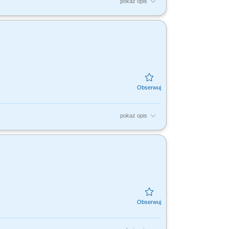
pokaż opis
tami, dla nas to Ty jesteś ekspertem –
dujesz...
pokaż opis
tami, dla nas to Ty jesteś ekspertem –
dujesz...