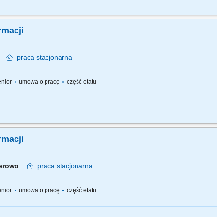
 pracy – z jednej strony pracujesz w dużym zespole, z drugiej – z wieloma Pacjen
ego każdemu Pacjentowi możesz poświęcić tyle czasu ile potrzebujesz i to Ty decy
rmacji
ck
praca
stacjonarna
senior
umowa o pracę
część etatu
 pracy – z jednej strony pracujesz w dużym zespole, z drugiej – z wieloma Pacjen
go każdemu Pacjentowi możesz poświęcić tyle czasu, ile potrzebujesz i to Ty decy
rmacji
herowo
praca
stacjonarna
senior
umowa o pracę
część etatu