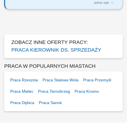
pokaż opis
Twoja rola: budujesz i rozwijasz zespół sprzedażowy – rekrutujesz,
wdrażasz i wspierasz ludzi, rozwijasz kompetencje zespołu i pracujesz
z jego potencjałem, odpowiadasz za wyniki i sposób ich osiągania,
rozwijasz zespół w oparciu o wzajemne zaufanie i partnerską
współpracę.
ZOBACZ INNE OFERTY PRACY:
PRACA KIEROWNIK DS. SPRZEDAŻY
PRACA W POPULARNYCH MIASTACH
Praca Rzeszów
Praca Stalowa Wola
Praca Przemyśl
Praca Mielec
Praca Tarnobrzeg
Praca Krosno
Praca Dębica
Praca Sanok