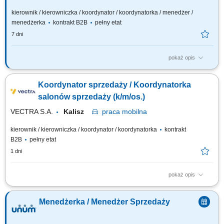
kierownik / kierowniczka / koordynator / koordynatorka / menedżer /
menedżerka
kontrakt B2B
pełny etat
7 dni
pokaż opis
Twój zakres obowiązków: budowanie własnego biznesu opartego o
sprzedaż własną i współpracę z zespołem Konsultantów ds. Planowania
Koordynator sprzedaży / Koordynatorka
Finansowego, rekrutacja i wdrażanie nowych Konsultantów w Twoim
zespole, rozwijanie wiedzy produktowej i umiejętności sprzedażowych
salonów sprzedaży (k/m/os.)
własnych oraz...
VECTRA S.A.
Kalisz
praca
mobilna
kierownik / kierowniczka / koordynator / koordynatorka
kontrakt
B2B
pełny etat
1 dni
pokaż opis
Zadania: Realizacja celów sprzedażowych i dbanie o retencję klientów w
regionie; Nadzór nad funkcjonowaniem placówek w przydzielonym
Menedżerka / Menedżer Sprzedaży
obszarze; Wsparcie merytoryczne i operacyjne zespołu w osiąganiu
planów; Prowadzenie szkoleń wewnętrznych ze standardów, ofert i
promocji; Rozliczanie...