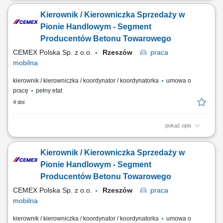
szkolenia i bieżące wsparcie; Planowanie działań i realizacja celów
Kierownik / Kierowniczka Sprzedaży w
sprzedażowych; Inspirowanie zespołu poprzez kreowanie relacji
opartych na wspólnych wartościach;
Pionie Handlowym - Segment
Producentów Betonu Towarowego
CEMEX Polska Sp. z o.o.
Rzeszów
praca
mobilna
kierownik / kierowniczka / koordynator / koordynatorka
umowa o
pracę
pełny etat
4 dni
pokaż opis
Opis stanowiska Rozwijanie sprzedaży produktów dla klientów
biznesowych na wyznaczonym obszarze. Pozyskiwanie nowych
Kierownik / Kierowniczka Sprzedaży w
kontrahentów oraz budowanie długoterminowych relacji handlowych.
Prowadzenie spotkań, przygotowywanie ofert i negocjowanie warunków
Pionie Handlowym - Segment
współpracy. Monitorowanie rynku oraz...
Producentów Betonu Towarowego
CEMEX Polska Sp. z o.o.
Rzeszów
praca
mobilna
kierownik / kierowniczka / koordynator / koordynatorka
umowa o