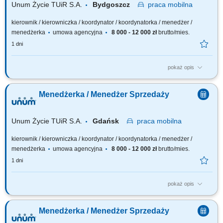
Unum Życie TUiR S.A.
Bydgoszcz
praca
mobilna
kierownik / kierowniczka / koordynator / koordynatorka / menedżer /
menedżerka
umowa agencyjna
8 000 - 12 000 zł
brutto/mies.
1 dni
pokaż opis
Twoja rola: budujesz i rozwijasz zespół sprzedażowy – rekrutujesz,
wdrażasz i wspierasz ludzi, rozwijasz kompetencje zespołu i pracujesz z
Menedżerka / Menedżer Sprzedaży
jego potencjałem, odpowiadasz za wyniki i sposób ich osiągania,
rozwijasz zespół w oparciu o wzajemne zaufanie i partnerską
współpracę.
Unum Życie TUiR S.A.
Gdańsk
praca
mobilna
kierownik / kierowniczka / koordynator / koordynatorka / menedżer /
menedżerka
umowa agencyjna
8 000 - 12 000 zł
brutto/mies.
1 dni
pokaż opis
Twoja rola: budujesz i rozwijasz zespół sprzedażowy – rekrutujesz,
wdrażasz i wspierasz ludzi, rozwijasz kompetencje zespołu i pracujesz z
Menedżerka / Menedżer Sprzedaży
jego potencjałem, odpowiadasz za wyniki i sposób ich osiągania,
rozwijasz zespół w oparciu o wzajemne zaufanie i partnerską