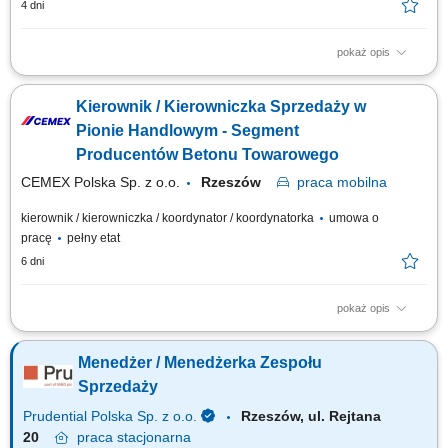
4 dni
pokaż opis
Opis stanowiska Rozwijanie sprzedaży produktów dla klientów
biznesowych na wyznaczonym obszarze. Pozyskiwanie nowych
Kierownik / Kierowniczka Sprzedaży w
kontrahentów oraz budowanie długoterminowych relacji handlowych.
Prowadzenie spotkań, przygotowywanie ofert i negocjowanie warunków
Pionie Handlowym - Segment
współpracy. Monitorowanie rynku oraz...
Producentów Betonu Towarowego
CEMEX Polska Sp. z o.o.
Rzeszów
praca
mobilna
kierownik / kierowniczka / koordynator / koordynatorka
umowa o
pracę
pełny etat
6 dni
pokaż opis
Cel stanowiska Kierownik Sprzedaży cementu w segmencie producentów
betonu towarowego odpowiada za sprzedaż i realizację celów
Menedżer / Menedżerka Zespołu
biznesowych poprzez pozyskiwanie nowych Klientów, rozwijanie relacji z
obecnymi Partnerami oraz skuteczne zarządzanie procesem sprzedaży.
Sprzedaży
Stanowisko wymaga...
Prudential Polska Sp. z o.o.
Rzeszów, ul. Rejtana
20
praca
stacjonarna