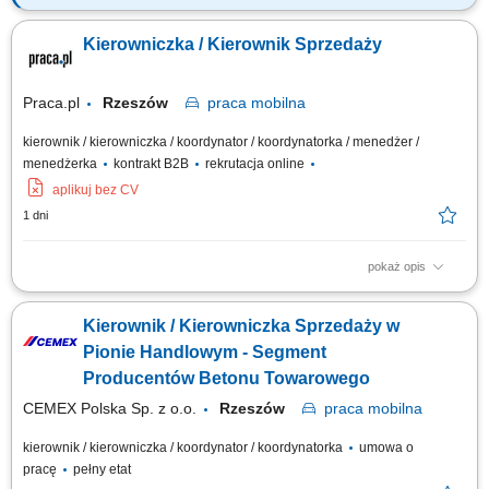
Twoja rola: budujesz i rozwijasz zespół sprzedażowy – rekrutujesz,
wdrażasz i wspierasz ludzi, rozwijasz kompetencje zespołu i pracujesz z
Kierowniczka / Kierownik Sprzedaży
jego potencjałem, odpowiadasz za wyniki i sposób ich osiągania,
rozwijasz zespół w oparciu o wzajemne zaufanie i partnerską
współpracę.
Praca.pl
Rzeszów
praca
mobilna
kierownik / kierowniczka / koordynator / koordynatorka / menedżer /
menedżerka
kontrakt B2B
rekrutacja online
aplikuj bez CV
1 dni
pokaż opis
Zadania: Budowanie i rozwój zespołu sprzedażowego: rekrutacja,
szkolenia i bieżące wsparcie; Planowanie działań i realizacja celów
Kierownik / Kierowniczka Sprzedaży w
sprzedażowych; Inspirowanie zespołu poprzez kreowanie relacji opartych
na wspólnych wartościach;
Pionie Handlowym - Segment
Producentów Betonu Towarowego
CEMEX Polska Sp. z o.o.
Rzeszów
praca
mobilna
kierownik / kierowniczka / koordynator / koordynatorka
umowa o
pracę
pełny etat