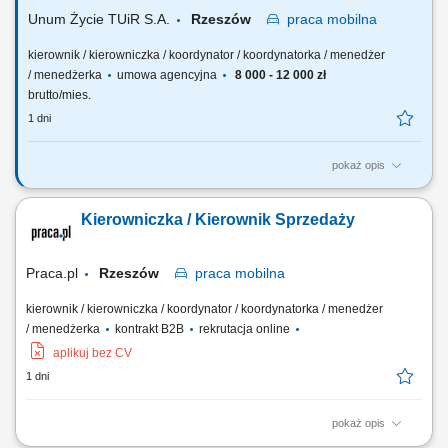
linii dla zespołu;...
Unum Życie TUiR S.A.
Rzeszów
praca
mobilna
kierownik / kierowniczka / koordynator / koordynatorka / menedżer
/ menedżerka
umowa agencyjna
8 000 - 12 000 zł
brutto/mies.
1 dni
pokaż opis
Twoja rola: budujesz i rozwijasz zespół sprzedażowy – rekrutujesz,
wdrażasz i wspierasz ludzi, rozwijasz kompetencje zespołu i pracujesz
Kierowniczka / Kierownik Sprzedaży
z jego potencjałem, odpowiadasz za wyniki i sposób ich osiągania,
rozwijasz zespół w oparciu o wzajemne zaufanie i partnerską
współpracę.
Praca.pl
Rzeszów
praca
mobilna
kierownik / kierowniczka / koordynator / koordynatorka / menedżer
/ menedżerka
kontrakt B2B
rekrutacja online
aplikuj bez CV
1 dni
pokaż opis
Zadania: Budowanie i rozwój zespołu sprzedażowego: rekrutacja,