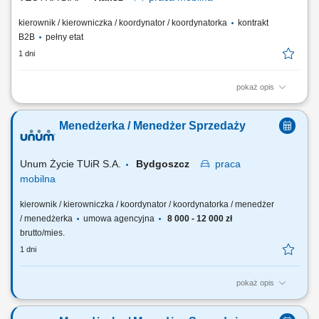
kierownik / kierowniczka / koordynator / koordynatorka
kontrakt
B2B
pełny etat
1 dni
pokaż opis
Zadania: Realizacja celów sprzedażowych i dbanie o retencję klientów
w regionie; Nadzór nad funkcjonowaniem placówek w przydzielonym
Menedżerka / Menedżer Sprzedaży
obszarze; Wsparcie merytoryczne i operacyjne zespołu w osiąganiu
planów; Prowadzenie szkoleń wewnętrznych ze standardów, ofert i
promocji; Rozliczanie...
Unum Życie TUiR S.A.
Bydgoszcz
praca
mobilna
kierownik / kierowniczka / koordynator / koordynatorka / menedżer
/ menedżerka
umowa agencyjna
8 000 - 12 000 zł
brutto/mies.
1 dni
pokaż opis
Twoja rola: budujesz i rozwijasz zespół sprzedażowy – rekrutujesz,
wdrażasz i wspierasz ludzi, rozwijasz kompetencje zespołu i pracujesz