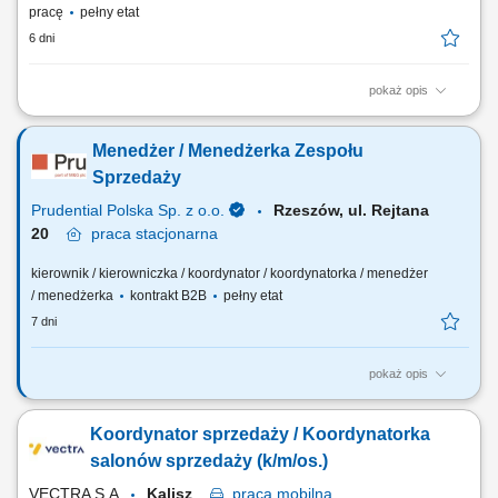
pracę
pełny etat
6 dni
pokaż opis
Cel stanowiska Kierownik Sprzedaży cementu w segmencie
producentów betonu towarowego odpowiada za sprzedaż i realizację
Menedżer / Menedżerka Zespołu
celów biznesowych poprzez pozyskiwanie nowych Klientów, rozwijanie
relacji z obecnymi Partnerami oraz skuteczne zarządzanie procesem
Sprzedaży
sprzedaży. Stanowisko wymaga...
Prudential Polska Sp. z o.o.
Rzeszów, ul. Rejtana
20
praca
stacjonarna
kierownik / kierowniczka / koordynator / koordynatorka / menedżer
/ menedżerka
kontrakt B2B
pełny etat
7 dni
pokaż opis
Twój zakres obowiązków: budowanie własnego biznesu opartego o
sprzedaż własną i współpracę z zespołem Konsultantów ds.
Koordynator sprzedaży / Koordynatorka
Planowania Finansowego, rekrutacja i wdrażanie nowych
Konsultantów w Twoim zespole, rozwijanie wiedzy produktowej i
salonów sprzedaży (k/m/os.)
umiejętności sprzedażowych własnych oraz...
VECTRA S.A.
Kalisz
praca
mobilna