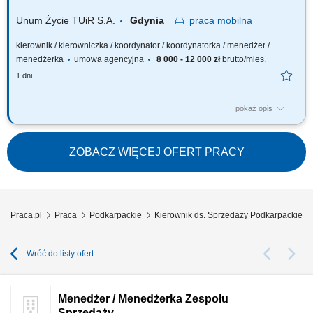
współpracę.
Unum Życie TUiR S.A.
Gdynia
praca
mobilna
kierownik / kierowniczka / koordynator / koordynatorka / menedżer /
menedżerka
umowa agencyjna
8 000 - 12 000 zł
brutto/mies.
1 dni
pokaż opis
Twoja rola: budujesz i rozwijasz zespół sprzedażowy – rekrutujesz,
wdrażasz i wspierasz ludzi, rozwijasz kompetencje zespołu i pracujesz z
jego potencjałem, odpowiadasz za wyniki i sposób ich osiągania,
ZOBACZ WIĘCEJ OFERT PRACY
rozwijasz zespół w oparciu o wzajemne zaufanie i partnerską
współpracę.
Praca.pl
Praca
Podkarpackie
Kierownik ds. Sprzedaży Podkarpackie
Wróć do listy ofert
Menedżer / Menedżerka Zespołu
Sprzedaży