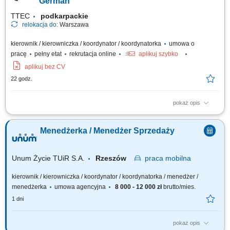
German
TTEC
podkarpackie
relokacja do:
Warszawa
kierownik / kierowniczka / koordynator / koordynatorka
umowa o
pracę
pełny etat
rekrutacja online
aplikuj szybko
aplikuj bez CV
22 godz.
pokaż opis
Opis stanowiska: Wspieranie i motywowanie zespołu w osiąganiu celów;
Odpowiadanie na pytania współpracowników, rozwiązywanie problemów
Menedżerka / Menedżer Sprzedaży
i eskalacji klientów; Zapewnianie wysokiej jakości obsługi klienta podczas
każdej rozmowy; Pełnienie roli menedżera pierwszej linii dla zespołu;...
Unum Życie TUiR S.A.
Rzeszów
praca
mobilna
kierownik / kierowniczka / koordynator / koordynatorka / menedżer /
menedżerka
umowa agencyjna
8 000 - 12 000 zł
brutto/mies.
1 dni
pokaż opis