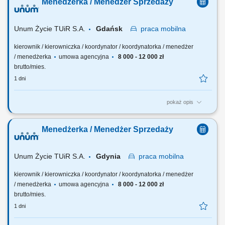
Menedżerka / Menedżer Sprzedaży
z jego potencjałem, odpowiadasz za wyniki i sposób ich osiągania,
rozwijasz zespół w oparciu o wzajemne zaufanie i partnerską
współpracę.
Unum Życie TUiR S.A.
Gdańsk
praca
mobilna
kierownik / kierowniczka / koordynator / koordynatorka / menedżer
/ menedżerka
umowa agencyjna
8 000 - 12 000 zł
brutto/mies.
1 dni
pokaż opis
Twoja rola: budujesz i rozwijasz zespół sprzedażowy – rekrutujesz,
wdrażasz i wspierasz ludzi, rozwijasz kompetencje zespołu i pracujesz
Menedżerka / Menedżer Sprzedaży
z jego potencjałem, odpowiadasz za wyniki i sposób ich osiągania,
rozwijasz zespół w oparciu o wzajemne zaufanie i partnerską
współpracę.
Unum Życie TUiR S.A.
Gdynia
praca
mobilna
kierownik / kierowniczka / koordynator / koordynatorka / menedżer
/ menedżerka
umowa agencyjna
8 000 - 12 000 zł
brutto/mies.
1 dni