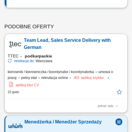
PODOBNE OFERTY
Team Lead, Sales Service Delivery with
German
TTEC
podkarpackie
relokacja do:
Warszawa
kierownik / kierowniczka / koordynator / koordynatorka
umowa o
pracę
pełny etat
rekrutacja online
aplikuj szybko
aplikuj bez CV
22 godz.
pokaż opis
Opis stanowiska: Wspieranie i motywowanie zespołu w osiąganiu
celów; Odpowiadanie na pytania współpracowników, rozwiązywanie
Menedżerka / Menedżer Sprzedaży
problemów i eskalacji klientów; Zapewnianie wysokiej jakości obsługi
klienta podczas każdej rozmowy; Pełnienie roli menedżera pierwszej