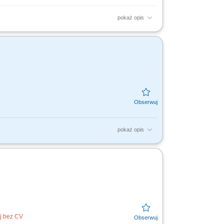
pokaż opis
lizacja celów sprzedażowych; Inspirowanie
pokaż opis
w ds. Planowania Finansowego, rekrutacja i
 oraz...
uj bez CV