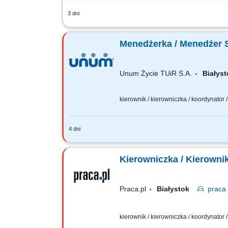
3 dni
Opis stanowiska: Wspieranie i motywow
Zapewnianie wysokiej jakości obsługi kl
Menedżerka / Menedżer 
Unum Życie TUiR S.A.
Biały
kierownik / kierowniczka / koordynator
4 dni
Twoja rola: budujesz i rozwijasz zespó
odpowiadasz za wyniki i sposób ich os
Kierowniczka / Kierowni
Praca.pl
Białystok
praca
kierownik / kierowniczka / koordynator