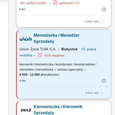
aplikuj szybko
aplikuj bez CV
3 dni
pokaż opis
Opis stanowiska: Wspieranie i motywowanie zespołu w
osiąganiu celów; Odpowiadanie na pytania
Menedżerka / Menedżer
współpracowników, rozwiązywanie problemów i eskalacji
klientów; Zapewnianie wysokiej jakości obsługi klienta
Sprzedaży
podczas każdej rozmowy; Pełnienie roli menedżera pierwszej
Unum Życie TUiR S.A.
Białystok
praca
linii dla zespołu;...
mobilna
dziś wygasa
kierownik / kierowniczka / koordynator / koordynatorka /
menedżer / menedżerka
umowa agencyjna
8 000 - 12 000 zł
brutto/mies.
4 dni
pokaż opis
Twoja rola: budujesz i rozwijasz zespół sprzedażowy –
rekrutujesz, wdrażasz i wspierasz ludzi, rozwijasz kompetencje
Kierowniczka / Kierownik
zespołu i pracujesz z jego potencjałem, odpowiadasz za
wyniki i sposób ich osiągania, rozwijasz zespół w oparciu o
Sprzedaży