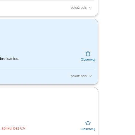
pokaż opis
wiązywanie problemów i eskalacji klientów;
;...
brutto/mies.
pokaż opis
połu i pracujesz z jego potencjałem,
aplikuj bez CV