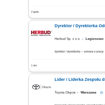
2 godz.
Zadania: Realizacja celów sprzedażowy
merytoryczne i operacyjne zespołu w os
Dyrektor / Dyrektorka Od
Herbud Sp. z o.o.
Legionow
dyrektor / dyrektorka
umowa o pracę
1 dni
Opis stanowiska Nadzór nad prawidłow
w codziennej pracy, motywowanie ich do
Lider / Liderka Zespołu 
Toyota Okęcie
Warszawa