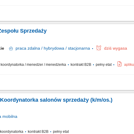
w Ubezpieczeniowych. Zarządzanie, motywowanie i rozwijanie podległego zespo
wsparcie zespołu w realizacji celów. Odpowiedzialność za wyniki sprzedażowe ora
Zespołu Sprzedaży
skie
praca
zdalna / hybrydowa / stacjonarna
dziś wygasa
 / koordynatorka / menedżer / menedżerka
kontrakt B2B
pełny etat
aplik
Kształtowanie zespołu Doradców Ubezpieczeniowych. Zarządzanie i rozwijanie k
esie sprzedaży ubezpieczeń. Realizacja celów sprzedażowych. Monitorowanie wyni
 Koordynatorka salonów sprzedaży (k/m/os.)
a
mobilna
/ koordynatorka
kontrakt B2B
pełny etat