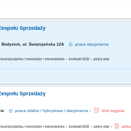
przedażowego: rekrutacja, szkolenia i bieżące wsparcie; Planowanie działań i rea
rtych na wspólnych wartościach;
Zespołu Sprzedaży
Białystok, ul. Świętojańska 12A
praca
stacjonarna
 / koordynatorka / menedżer / menedżerka
kontrakt B2B
pełny etat
asnego biznesu opartego o sprzedaż własną i współpracę z zespołem Konsultantó
m zespole, rozwijanie wiedzy produktowej i umiejętności sprzedażowych własnych
Zespołu Sprzedaży
skie
praca
zdalna / hybrydowa / stacjonarna
dziś wygasa
 / koordynatorka / menedżer / menedżerka
kontrakt B2B
pełny etat
aplik