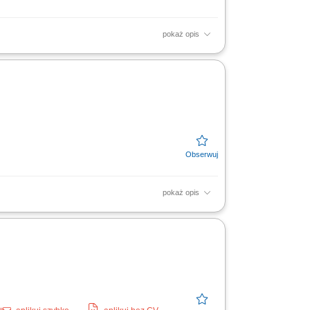
pokaż opis
ek w przydzielonym obszarze; Wsparcie
; Rozliczanie...
pokaż opis
cznego. Wspieranie podległych handlowców
tegii sprzedażowej...