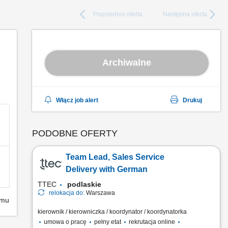
Poprzednia
oferta
Następna
oferta
Archiwalne
Włącz job alert
Drukuj
PODOBNE OFERTY
Team Lead, Sales Service
Delivery with German
TTEC
podlaskie
relokacja do:
Warszawa
emu
kierownik / kierowniczka / koordynator / koordynatorka
umowa o pracę
pełny etat
rekrutacja online