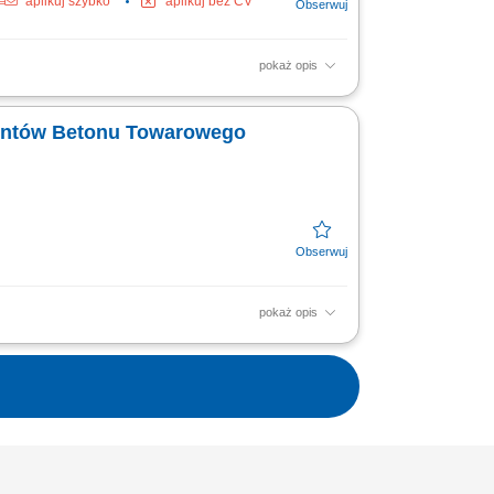
aplikuj szybko
aplikuj bez CV
pokaż opis
specjalistów. Aktywne pozyskiwanie
a usług finansowych,...
Segment Producentów Betonu Towarowego
pokaż opis
owych kontrahentów oraz budowanie
 Monitorowanie rynku oraz...