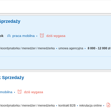
anie zespołu w osiąganiu celów; Odpowiadanie na pytania współpracowników, roz
ienta podczas każdej rozmowy; Pełnienie roli menedżera pierwszej linii dla zespołu
Sprzedaży
stok
praca
mobilna
dziś wygasa
 / koordynatorka / menedżer / menedżerka
umowa agencyjna
8 000 - 12 000 zł
ł sprzedażowy – rekrutujesz, wdrażasz i wspierasz ludzi, rozwijasz kompetencje zes
iągania, rozwijasz zespół w oparciu o wzajemne zaufanie i partnerską współpracę.
k Sprzedaży
mobilna
dziś wygasa
 / koordynatorka / menedżer / menedżerka
kontrakt B2B
rekrutacja online