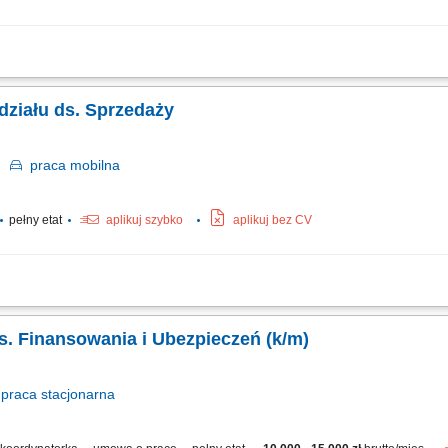
ch i dbanie o retencję klientów w regionie; Nadzór nad funkcjonowaniem placów
iąganiu planów; Prowadzenie szkoleń wewnętrznych ze standardów, ofert i promocji
działu ds. Sprzedaży
o
praca
mobilna
pełny etat
aplikuj szybko
aplikuj bez CV
ym funkcjonowaniem działu handlowego oraz powiązanego z nim obszaru logisty
 osiągania założonych targetów i monitorowanie rynku. Kreowanie i realizacja stra
ds. Finansowania i Ubezpieczeń (k/m)
praca
stacjonarna