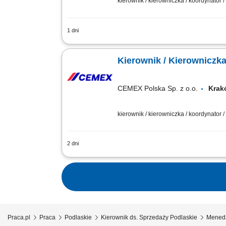
kierownik / kierowniczka / koordynator 
1 dni
Opis stanowiska: Organizowanie, koord
partnerów biznesowych oraz utrzymywani
CEMEX Polska Sp. z o.o.
Kra
kierownik / kierowniczka / koordynator 
2 dni
Opis stanowiska Rozwijanie sprzedaży
długoterminowych relacji handlowych. 
Praca.pl
Praca
Podlaskie
Kierownik ds. Sprzedaży Podlaskie
Menedż