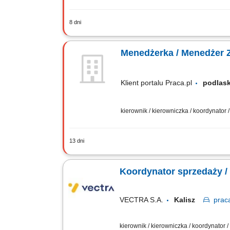
8 dni
Rekrutacja i budowa zespołu Doradcó
produktów ubezpieczeniowych. Bieżące 
Menedżerka / Menedżer 
Klient portalu Praca.pl
podla
kierownik / kierowniczka / koordynator
13 dni
Prowadzenie procesów rekrutacyjnych 
nowych Doradców i wsparcie ich w zakr
Koordynator sprzedaży /
VECTRA S.A.
Kalisz
prac
kierownik / kierowniczka / koordynator 