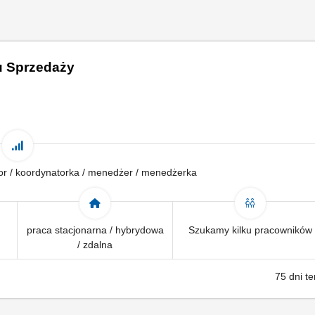
u Sprzedaży
tor / koordynatorka / menedżer / menedżerka
praca stacjonarna / hybrydowa
Szukamy kilku pracowników
/ zdalna
75 dni t