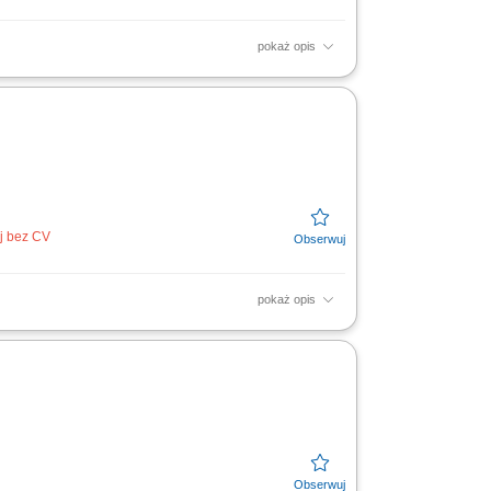
pokaż opis
łu. Wdrażanie nowych Doradców w sprzedaż
z realizację...
uj bez CV
pokaż opis
ompetencji podległego zespołu. Wdrażanie
ków i jakości...