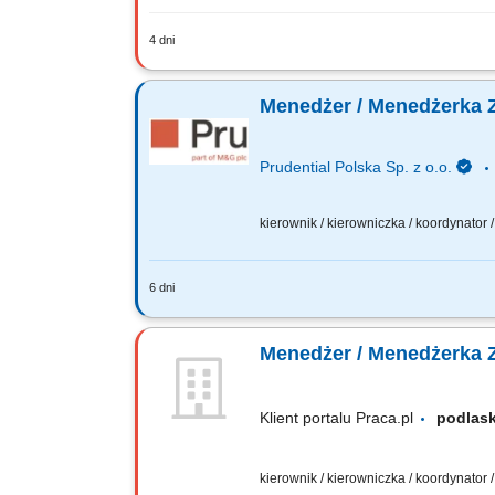
4 dni
Zadania: Budowanie i rozwój zespołu s
zespołu poprzez kreowanie relacji opa
Menedżer / Menedżerka 
Prudential Polska Sp. z o.o.
kierownik / kierowniczka / koordynator
6 dni
Twój zakres obowiązków: budowanie wł
wdrażanie nowych Konsultantów w Twoi
Menedżer / Menedżerka 
Klient portalu Praca.pl
podla
kierownik / kierowniczka / koordynator