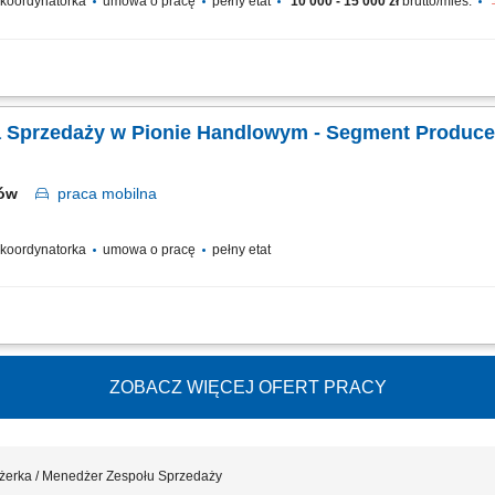
/ koordynatorka
umowa o pracę
pełny etat
10 000 - 15 000 zł
brutto/mies.
ynowanie oraz weryfikacja bieżących zadań realizowanych przez podległy zespół 
e relacji z kluczowymi klientami firmy. Wdrażanie i sprzedaż szerokiego wachlarz
Kierownik / Kierowniczka Sprzedaży w Pionie Handlowym - 
ków
praca
mobilna
/ koordynatorka
umowa o pracę
pełny etat
 produktów dla klientów biznesowych na wyznaczonym obszarze. Pozyskiwanie n
Prowadzenie spotkań, przygotowywanie ofert i negocjowanie warunków współpracy.
ZOBACZ WIĘCEJ OFERT PRACY
erka / Menedżer Zespołu Sprzedaży