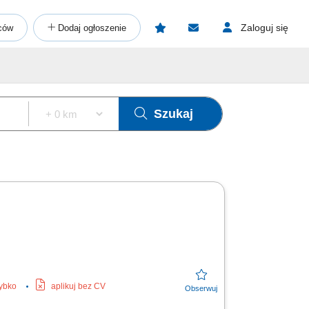
Zaloguj się
ców
Dodaj ogłoszenie
Szukaj
zybko
aplikuj bez CV