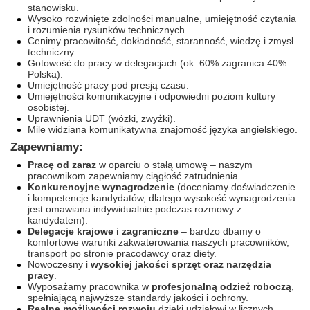
stanowisku.
Wysoko rozwinięte zdolności manualne, umiejętność czytania
i rozumienia rysunków technicznych.
Cenimy pracowitość, dokładność, staranność, wiedzę i zmysł
techniczny.
Gotowość do pracy w delegacjach (ok. 60% zagranica 40%
Polska).
Umiejętność pracy pod presją czasu.
Umiejętności komunikacyjne i odpowiedni poziom kultury
osobistej.
Uprawnienia UDT (wózki, zwyżki).
Mile widziana komunikatywna znajomość języka angielskiego.
Zapewniamy:
Pracę od zaraz
w oparciu o stałą umowę – naszym
pracownikom zapewniamy ciągłość zatrudnienia.
Konkurencyjne wynagrodzenie
(doceniamy doświadczenie
i kompetencje kandydatów, dlatego wysokość wynagrodzenia
jest omawiana indywidualnie podczas rozmowy z
kandydatem).
Delegacje krajowe i zagraniczne
– bardzo dbamy o
komfortowe warunki zakwaterowania naszych pracowników,
transport po stronie pracodawcy oraz diety.
Nowoczesny i
wysokiej jakości sprzęt oraz narzędzia
pracy
.
Wyposażamy pracownika w
profesjonalną odzież roboczą
,
spełniającą najwyższe standardy jakości i ochrony.
Realne możliwości rozwoju
dzięki udziałowi w licznych