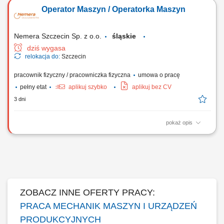
ciężkiego, Obsługa techniczna i serwisowa sprzętu ciężkiego.
Operator Maszyn / Operatorka Maszyn
Nemera Szczecin Sp. z o.o.
śląskie
dziś wygasa
relokacja do:
Szczecin
pracownik fizyczny / pracowniczka fizyczna
umowa o pracę
pełny etat
aplikuj szybko
aplikuj bez CV
3 dni
pokaż opis
Zadania: Ustawianie maszyn i nowoczesnych linii montażowych
wstrzykiwaczy według planu. Nadzorowanie pracy urządzeń, dbanie o
ciągłość i jakość produkcji. Udział w rozruchu automatycznych linii
„state-of-the-art” oraz próbach montażowych. Przezbrajanie maszyn i
uruchamianie...
ZOBACZ INNE OFERTY PRACY:
PRACA MECHANIK MASZYN I URZĄDZEŃ
PRODUKCYJNYCH