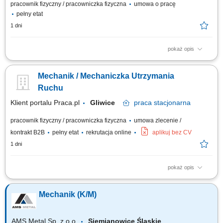
pracownik fizyczny / pracowniczka fizyczna
umowa o pracę
pełny etat
1 dni
pokaż opis
Twoja rola w STRABAG diagnostyka usterek; naprawa i konserwacja;
montaż nowych urządzeń; prowadzenie dokumentacji; weryfikacja stanu
Mechanik / Mechaniczka Utrzymania
technicznego maszyn; przygotowanie listy części; Co jest dla nas ważne
wykształcenie techniczne min zawodowe, preferowane w dziedzinie
Ruchu
mechaniki, mechatroniki,...
Klient portalu Praca.pl
Gliwice
praca
stacjonarna
pracownik fizyczny / pracowniczka fizyczna
umowa zlecenie /
kontrakt B2B
pełny etat
rekrutacja online
aplikuj bez CV
1 dni
pokaż opis
Utrzymanie ciągłości pracy maszyn produkcyjnych poprzez diagnostykę i
naprawę usterek. Realizacja planowanych przeglądów, remontów oraz
Mechanik (K/M)
konserwacji urządzeń. Kontrola poprawności działania instalacji i
infrastruktury technicznej zakładu. Analiza przyczyn awarii oraz
wdrażanie...
AMS Metal Sp. z o.o.
Siemianowice Śląskie