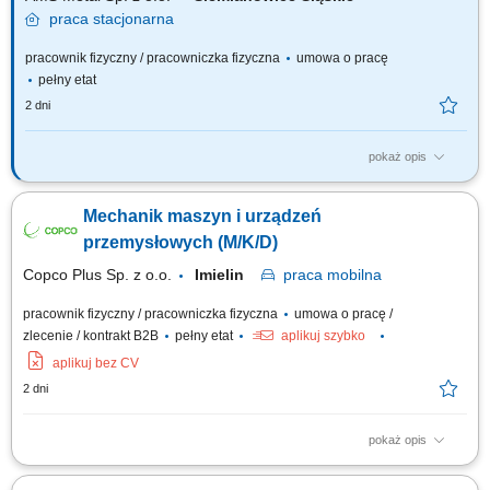
praca
stacjonarna
pracownik fizyczny / pracowniczka fizyczna
umowa o pracę
pełny etat
2 dni
pokaż opis
Twój zakres obowiązków: rozpoznanie i usuwanie awarii urządzeń
produkcyjnych i maszyn przeładunkowych modernizacja i przebudowa
Mechanik maszyn i urządzeń
maszyn i urządzeń wykonywanie przeglądów okresowych i konserwacji
zapobieganie awariom poprzez działania prewencyjne sporządzanie
przemysłowych (M/K/D)
raportów z przeprowadzanych...
Copco Plus Sp. z o.o.
Imielin
praca
mobilna
pracownik fizyczny / pracowniczka fizyczna
umowa o pracę /
zlecenie / kontrakt B2B
pełny etat
aplikuj szybko
aplikuj bez CV
2 dni
pokaż opis
Zadania Utrzymanie ciągłości pracy linii produkcyjnych poprzez usuwanie
nagłych awarii mechanicznych. Realizacja planowych remontów oraz