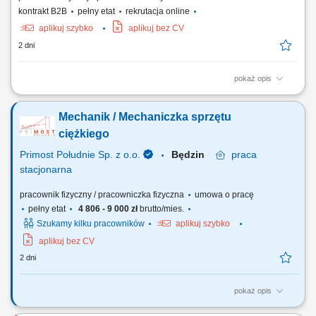
kontrakt B2B
pełny etat
rekrutacja online
aplikuj szybko
aplikuj bez CV
2 dni
pokaż opis
Zapewnienie ciągłości pracy maszyn: diagnozowanie przyczyn awarii,
wykonywanie napraw oraz usuwanie usterek maszyn, urządzeń i
Mechanik / Mechaniczka sprzętu
infrastruktury zakładowej; Nadzór techniczny nad parkiem
maszynowym: monitorowanie stanu technicznego urządzeń oraz
ciężkiego
reagowanie na pojawiające się problemy...
Primost Południe Sp. z o.o.
Będzin
praca
stacjonarna
pracownik fizyczny / pracowniczka fizyczna
umowa o pracę
pełny etat
4 806 - 9 000 zł
brutto/mies.
Szukamy kilku pracowników
aplikuj szybko
aplikuj bez CV
2 dni
pokaż opis
OBOWIĄZKI: Bieżące przeglądy, diagnostyka i naprawa sprzętu