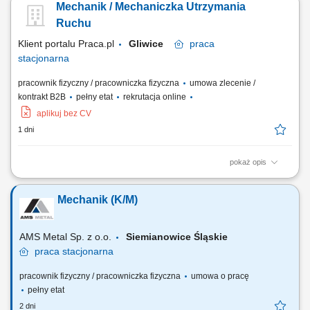
Mechanik / Mechaniczka Utrzymania
stanu technicznego maszyn; przygotowanie listy części; Co jest dla nas
ważne wykształcenie techniczne min zawodowe, preferowane w
Ruchu
dziedzinie mechaniki, mechatroniki,...
Klient portalu Praca.pl
Gliwice
praca
stacjonarna
pracownik fizyczny / pracowniczka fizyczna
umowa zlecenie /
kontrakt B2B
pełny etat
rekrutacja online
aplikuj bez CV
1 dni
pokaż opis
Utrzymanie ciągłości pracy maszyn produkcyjnych poprzez diagnostykę
i naprawę usterek. Realizacja planowanych przeglądów, remontów oraz
Mechanik (K/M)
konserwacji urządzeń. Kontrola poprawności działania instalacji i
infrastruktury technicznej zakładu. Analiza przyczyn awarii oraz
wdrażanie...
AMS Metal Sp. z o.o.
Siemianowice Śląskie
praca
stacjonarna
pracownik fizyczny / pracowniczka fizyczna
umowa o pracę
pełny etat
2 dni