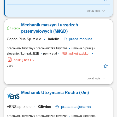
pokaż opis
Twój zakres obowiązków: rozpoznanie i usuwanie awarii urządzeń
produkcyjnych i maszyn przeładunkowych modernizacja i przebudowa
Mechanik maszyn i urządzeń
maszyn i urządzeń wykonywanie przeglądów okresowych i konserwacji
zapobieganie awariom poprzez działania prewencyjne sporządzanie
przemysłowych (M/K/D)
raportów z przeprowadzanych...
Copco Plus Sp. z o.o.
Imielin
praca
mobilna
pracownik fizyczny / pracowniczka fizyczna
umowa o pracę /
zlecenie / kontrakt B2B
pełny etat
aplikuj szybko
aplikuj bez CV
2 dni
pokaż opis
Zadania Utrzymanie ciągłości pracy linii produkcyjnych poprzez
usuwanie nagłych awarii mechanicznych. Realizacja planowych
Mechanik Utrzymania Ruchu (k/m)
remontów oraz dbanie o optymalny stan techniczny urządzeń.
Współdziałanie z innymi działami w celu usprawniania procesów
technicznych. Rejestrowanie wykonanych prac...
VENS sp. z o.o.
Gliwice
praca
stacjonarna
pracownik fizyczny / pracowniczka fizyczna
umowa zlecenie /