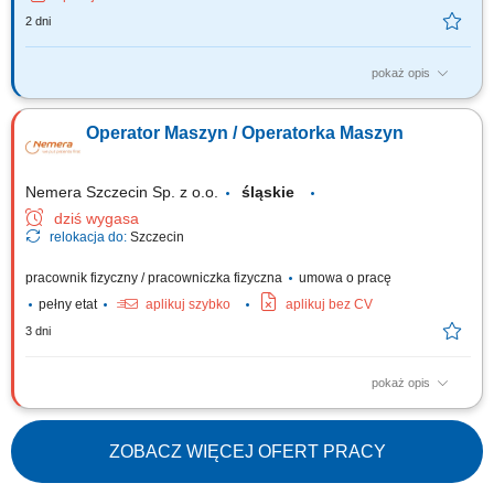
2 dni
pokaż opis
OBOWIĄZKI: Bieżące przeglądy, diagnostyka i naprawa sprzętu
ciężkiego, Obsługa techniczna i serwisowa sprzętu ciężkiego.
Operator Maszyn / Operatorka Maszyn
Nemera Szczecin Sp. z o.o.
śląskie
dziś wygasa
relokacja do:
Szczecin
pracownik fizyczny / pracowniczka fizyczna
umowa o pracę
pełny etat
aplikuj szybko
aplikuj bez CV
3 dni
pokaż opis
Zadania: Ustawianie maszyn i nowoczesnych linii montażowych
wstrzykiwaczy według planu. Nadzorowanie pracy urządzeń, dbanie o
ciągłość i jakość produkcji. Udział w rozruchu automatycznych linii „state-
ZOBACZ WIĘCEJ OFERT PRACY
of-the-art” oraz próbach montażowych. Przezbrajanie maszyn i
uruchamianie...