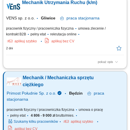
Mechanik Utrzymania Ruchu (k/m)
dbanie o optymalny stan techniczny urządzeń. Współdziałanie z innymi
działami w celu usprawniania procesów technicznych. Rejestrowanie
wykonanych prac...
VENS sp. z o.o.
Gliwice
praca
stacjonarna
pracownik fizyczny / pracowniczka fizyczna
umowa zlecenie /
kontrakt B2B
pełny etat
rekrutacja online
aplikuj szybko
aplikuj bez CV
2 dni
pokaż opis
Zapewnienie ciągłości pracy maszyn: diagnozowanie przyczyn awarii,
wykonywanie napraw oraz usuwanie usterek maszyn, urządzeń i
Mechanik / Mechaniczka sprzętu
infrastruktury zakładowej; Nadzór techniczny nad parkiem maszynowym:
monitorowanie stanu technicznego urządzeń oraz reagowanie na
ciężkiego
pojawiające się problemy...
Primost Południe Sp. z o.o.
Będzin
praca
stacjonarna
pracownik fizyczny / pracowniczka fizyczna
umowa o pracę
pełny etat
4 806 - 9 000 zł
brutto/mies.
Szukamy kilku pracowników
aplikuj szybko
aplikuj bez CV