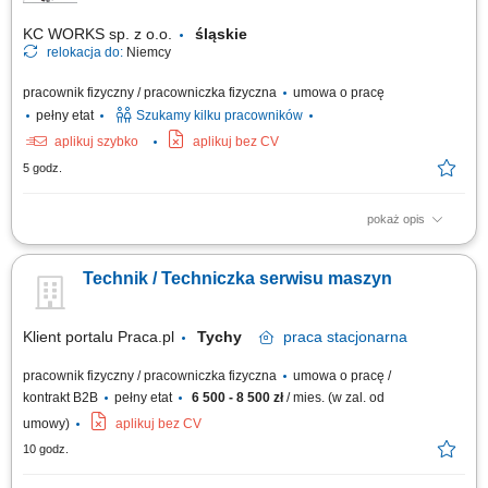
KC WORKS sp. z o.o.
śląskie
relokacja do:
Niemcy
pracownik fizyczny / pracowniczka fizyczna
umowa o pracę
pełny etat
Szukamy kilku pracowników
aplikuj szybko
aplikuj bez CV
5 godz.
pokaż opis
The work will be carried out at our production and assembly location in
Lindern, Germany. Responsibilities: Assembly of machines and
Technik / Techniczka serwisu maszyn
mechanical components; Installation of machine parts according to
technical drawings; Mechanical fitting and assembly work; Assembly of
steel structures, piping, fans,...
Klient portalu Praca.pl
Tychy
praca
stacjonarna
pracownik fizyczny / pracowniczka fizyczna
umowa o pracę /
kontrakt B2B
pełny etat
6 500 - 8 500 zł
/ mies. (w zal. od
umowy)
aplikuj bez CV
10 godz.