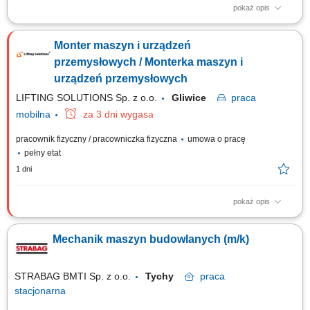
pokaż opis
wykonywanie przeglądów i diagnostyka zabudów komunalnych,
usuwanie usterek hydraulicznych, mechanicznych i elektrycznych, montaż
Monter maszyn i urządzeń
oraz uruchamianie nowych urządzeń zgodnie z dokumentacją, regulacja i
kalibracja układów sterowania i hydrauliki siłowej, współpraca z działem
przemysłowych / Monterka maszyn i
produkcji i...
urządzeń przemysłowych
LIFTING SOLUTIONS Sp. z o.o.
Gliwice
praca
mobilna
za 3 dni wygasa
pracownik fizyczny / pracowniczka fizyczna
umowa o pracę
pełny etat
1 dni
pokaż opis
Zadania Mechaniczny montaż urządzeń, maszyn oraz stanowisk
przemysłowych na podstawie rysunków technicznych; Integracja
Mechanik maszyn budowlanych (m/k)
poszczególnych zespołów mechanicznych w kompletne systemy
produkcyjne; Bieżące diagnozowanie i samodzielne rozwiązywanie
problemów technicznych podczas montażu;...
STRABAG BMTI Sp. z o.o.
Tychy
praca
stacjonarna