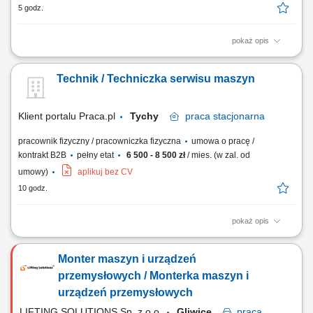
5 godz.
pokaż opis
The work will be carried out at our production and assembly location in
Lindern, Germany. Responsibilities: Assembly of machines and
Technik / Techniczka serwisu maszyn
mechanical components; Installation of machine parts according to
technical drawings; Mechanical fitting and assembly work; Assembly of
steel structures, piping, fans,...
Klient portalu Praca.pl
Tychy
praca
stacjonarna
pracownik fizyczny / pracowniczka fizyczna
umowa o pracę /
kontrakt B2B
pełny etat
6 500 - 8 500 zł
/ mies. (w zal. od
umowy)
aplikuj bez CV
10 godz.
pokaż opis
wykonywanie przeglądów i diagnostyka zabudów komunalnych,
usuwanie usterek hydraulicznych, mechanicznych i elektrycznych,
Monter maszyn i urządzeń
montaż oraz uruchamianie nowych urządzeń zgodnie z dokumentacją,
regulacja i kalibracja układów sterowania i hydrauliki siłowej,
przemysłowych / Monterka maszyn i
współpraca z działem produkcji i...
urządzeń przemysłowych
LIFTING SOLUTIONS Sp. z o.o.
Gliwice
praca