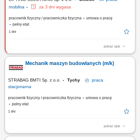
mobilna
za 3 dni wygasa
pracownik fizyczny / pracowniczka fizyczna
umowa o pracę
pełny etat
1 dni
pokaż opis
Zadania Mechaniczny montaż urządzeń, maszyn oraz stanowisk
przemysłowych na podstawie rysunków technicznych; Integracja
Mechanik maszyn budowlanych (m/k)
poszczególnych zespołów mechanicznych w kompletne systemy
produkcyjne; Bieżące diagnozowanie i samodzielne rozwiązywanie
problemów technicznych podczas montażu;...
STRABAG BMTI Sp. z o.o.
Tychy
praca
stacjonarna
pracownik fizyczny / pracowniczka fizyczna
umowa o pracę
pełny etat
1 dni
pokaż opis
Twoja rola w STRABAG diagnostyka usterek; naprawa i konserwacja;
montaż nowych urządzeń; prowadzenie dokumentacji; weryfikacja