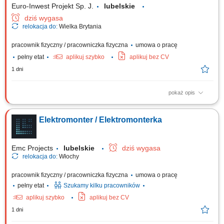
Euro-Inwest Projekt Sp. J.
lubelskie
dziś wygasa
relokacja do:
Wielka Brytania
pracownik fizyczny / pracowniczka fizyczna
umowa o pracę
pełny etat
aplikuj szybko
aplikuj bez CV
1 dni
pokaż opis
Montaż i budowa tras oraz linii kablowych. Instalacja gniazdek,
przełączników i kompletnych instalacji elektrycznych. Montaż urządzeń
Elektromonter / Elektromonterka
sterowania i oświetlenia. Montaż rozdzielnic i szaf sterowniczych.
Emc Projects
lubelskie
dziś wygasa
relokacja do:
Włochy
pracownik fizyczny / pracowniczka fizyczna
umowa o pracę
pełny etat
Szukamy kilku pracowników
aplikuj szybko
aplikuj bez CV
1 dni