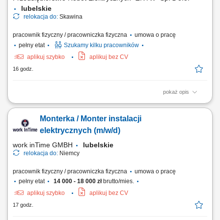
lubelskie
relokacja do:
Skawina
pracownik fizyczny / pracowniczka fizyczna
umowa o pracę
pełny etat
Szukamy kilku pracowników
aplikuj szybko
aplikuj bez CV
16 godz.
pokaż opis
Wykonywanie montażu i serwisu instalacji elektrycznych na obiektach
budowlanych. Kontrola poprawności wykonania połączeń i zgodności z
Monterka / Monter instalacji
projektem. Współpraca z brygadzistą i pozostałymi członkami zespołu.
elektrycznych (m/w/d)
work inTime GMBH
lubelskie
relokacja do:
Niemcy
pracownik fizyczny / pracowniczka fizyczna
umowa o pracę
pełny etat
14 000 - 18 000 zł
brutto/mies.
aplikuj szybko
aplikuj bez CV
17 godz.