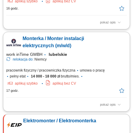
aplikuj szybko
aplikuj bez CV
16 godz.
pokaż opis
Wykonywanie montażu i serwisu instalacji elektrycznych na obiektach
budowlanych. Kontrola poprawności wykonania połączeń i zgodności z
Monterka / Monter instalacji
projektem. Współpraca z brygadzistą i pozostałymi członkami zespołu.
elektrycznych (m/w/d)
work inTime GMBH
lubelskie
relokacja do:
Niemcy
pracownik fizyczny / pracowniczka fizyczna
umowa o pracę
pełny etat
14 000 - 18 000 zł
brutto/mies.
aplikuj szybko
aplikuj bez CV
17 godz.
pokaż opis
Zakres obowiązków: Wykonywanie instalacji elektrycznych w obiektach
mieszkalnych i biurowych. Układanie nowych przewodów oraz wymiana
Elektromonter / Elektromonterka
starych instalacji. Montaż i podłączanie szaf sterowniczych. Realizacja
prostych prac montażowych. Praca w zespole polsko-niemieckim.