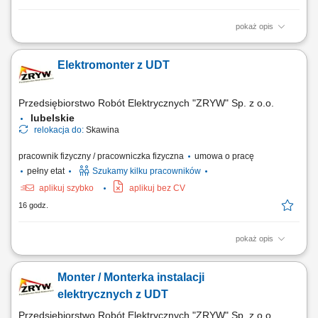
pokaż opis
Obowiązki: Montaż instalacji elektrycznych w różnych typach obiektów:
przemysłowych i handlowych. Uruchamianie instalacji elektrycznych.
Elektromonter z UDT
Wykonywanie pomiarów elektrycznych.
Przedsiębiorstwo Robót Elektrycznych "ZRYW" Sp. z o.o.
lubelskie
relokacja do:
Skawina
pracownik fizyczny / pracowniczka fizyczna
umowa o pracę
pełny etat
Szukamy kilku pracowników
aplikuj szybko
aplikuj bez CV
16 godz.
pokaż opis
montaż instalacji elektrycznych
Monter / Monterka instalacji
elektrycznych z UDT
Przedsiębiorstwo Robót Elektrycznych "ZRYW" Sp. z o.o.