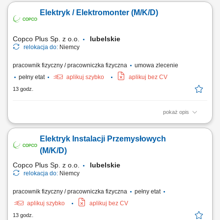
montażowe przy budowie stacji elektroenergetycznych w Polsce;
Elektryk / Elektromonter (M/K/D)
Copco Plus Sp. z o.o.
lubelskie
relokacja do:
Niemcy
pracownik fizyczny / pracowniczka fizyczna
umowa zlecenie
pełny etat
aplikuj szybko
aplikuj bez CV
13 godz.
pokaż opis
Obowiązki: Montaż instalacji elektrycznych w obiektach przemysłowych
i handlowych; Uruchomienia instalacji elektrycznych; Pomiary
Elektryk Instalacji Przemysłowych
elektryczne; Wymagania: Wykształcenie elektryczne lub w trakcie nauki;
Doświadczenie zawodowe na podobnym stanowisku; Uprawnienia
(M/K/D)
elektryczne kat. E1; Umiejętność...
Copco Plus Sp. z o.o.
lubelskie
relokacja do:
Niemcy
pracownik fizyczny / pracowniczka fizyczna
pełny etat
aplikuj szybko
aplikuj bez CV
13 godz.