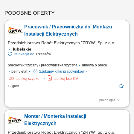
PODOBNE OFERTY
Pracownik / Pracowniczka ds. Montażu
Instalacji Elektrycznych
Przedsiębiorstwo Robót Elektrycznych "ZRYW" Sp. z o.o.
lubelskie
relokacja do:
Rzeszów
pracownik fizyczny / pracowniczka fizyczna
umowa o pracę
pełny etat
Szukamy kilku pracowników
aplikuj szybko
aplikuj bez CV
12 godz.
pokaż opis
Montaż instalacji elektrycznych zgodnie z dokumentacją techniczną.
Dbanie o jakość i bezpieczeństwo wykonywanych prac. Współpraca z
Monter / Monterka Instalacji
zespołem podczas realizacji inwestycji.
Elektrycznych
Przedsiębiorstwo Robót Elektrycznych "ZRYW" Sp. z o.o.