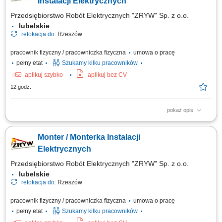
Instalacji Elektrycznych
Przedsiębiorstwo Robót Elektrycznych "ZRYW" Sp. z o.o.
lubelskie
relokacja do:
Rzeszów
pracownik fizyczny / pracowniczka fizyczna
umowa o pracę
pełny etat
Szukamy kilku pracowników
aplikuj szybko
aplikuj bez CV
12 godz.
pokaż opis
Montaż instalacji elektrycznych zgodnie z dokumentacją techniczną.
Dbanie o jakość i bezpieczeństwo wykonywanych prac. Współpraca z
Monter / Monterka Instalacji
zespołem podczas realizacji inwestycji.
Elektrycznych
Przedsiębiorstwo Robót Elektrycznych "ZRYW" Sp. z o.o.
lubelskie
relokacja do:
Rzeszów
pracownik fizyczny / pracowniczka fizyczna
umowa o pracę
pełny etat
Szukamy kilku pracowników