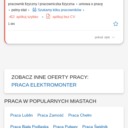
pracownik fizyczny / pracowniczka fizyczna
umowa o pracę
pełny etat
Szukamy kilku pracowników
aplikuj szybko
aplikuj bez CV
1 dni
pokaż opis
Zakres obowiązków: Realizacja prac montażowych oraz serwisowych
przy instalacjach elektrycznych na projektach przemysłowych w
Europie. Wykonywanie prac zgodnie z obowiązującymi standardami i
wymaganiami technicznymi. Współpraca z zespołem oraz dbałość o
bezpieczeństwo podczas realizacji zadań.
ZOBACZ INNE OFERTY PRACY:
PRACA ELEKTROMONTER
PRACA W POPULARNYCH MIASTACH
Praca Lublin
Praca Zamość
Praca Chełm
Praca Biała Podlaska
Praca Puławy
Praca Świdnik