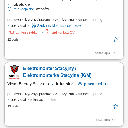
lubelskie
relokacja do:
Rzeszów
pracownik fizyczny / pracowniczka fizyczna
umowa o pracę
pełny etat
Szukamy kilku pracowników
aplikuj szybko
aplikuj bez CV
12 godz.
pokaż opis
Montaż instalacji elektrycznych zgodnie z dokumentacją i
obowiązującymi standardami. Wykonywanie prac montażowych na
Elektromonter Stacyjny /
realizowanych inwestycjach. Dbanie o jakość i terminowość
wykonywanych prac. Przestrzeganie zasad bezpieczeństwa podczas
Elektromonterka Stacyjna (K/M)
realizacji zadań.
Victor Energy Sp. z o.o.
lubelskie
praca
mobilna
pracownik fizyczny / pracowniczka fizyczna
umowa o pracę
pełny etat
rekrutacja online
13 godz.
pokaż opis
praca mobilna na terenie całego kraju Zakres obowiązków: Prace