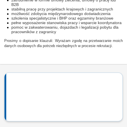
zatrudnienie w formie umowy zlecenia, umowy o pracę lub
B2B
stabilną pracę przy projektach krajowych i zagranicznych
możliwość zdobycia międzynarodowego doświadczenia
szkolenia specjalistyczne i BHP oraz egzaminy branżowe
pełne wyposażenie stanowiska pracy i wsparcie koordynatora
pomoc w zakwaterowaniu, dojazdach i legalizacji pobytu dla
pracowników z zagranicy
Prosimy o dopisanie klauzuli: Wyrażam zgodę na przetwarzanie moich
danych osobowych dla potrzeb niezbędnych w procesie rekrutacji.