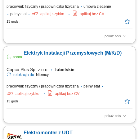
pracownik fizyczny / pracowniczka fizyczna
umowa zlecenie
pełny etat
aplikuj szybko
aplikuj bez CV
13 godz.
pokaż opis
Obowiązki: Montaż instalacji elektrycznych w obiektach przemysłowych i
handlowych; Uruchomienia instalacji elektrycznych; Pomiary elektryczne;
Elektryk Instalacji Przemysłowych (M/K/D)
Wymagania: Wykształcenie elektryczne lub w trakcie nauki;
Doświadczenie zawodowe na podobnym stanowisku; Uprawnienia
elektryczne kat. E1; Umiejętność...
Copco Plus Sp. z o.o.
lubelskie
relokacja do:
Niemcy
pracownik fizyczny / pracowniczka fizyczna
pełny etat
aplikuj szybko
aplikuj bez CV
13 godz.
pokaż opis
Obowiązki: Montaż instalacji elektrycznych w różnych typach obiektów:
przemysłowych i handlowych. Uruchamianie instalacji elektrycznych.
Elektromonter z UDT
Wykonywanie pomiarów elektrycznych.