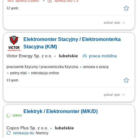
aplikuj szybko
aplikuj bez CV
12 godz.
pokaż opis
Montaż instalacji elektrycznych zgodnie z dokumentacją i obowiązującymi
standardami. Wykonywanie prac montażowych na realizowanych
Elektromonter Stacyjny / Elektromonterka
inwestycjach. Dbanie o jakość i terminowość wykonywanych prac.
Przestrzeganie zasad bezpieczeństwa podczas realizacji zadań.
Stacyjna (K/M)
Victor Energy Sp. z o.o.
lubelskie
praca
mobilna
pracownik fizyczny / pracowniczka fizyczna
umowa o pracę
pełny etat
rekrutacja online
13 godz.
pokaż opis
praca mobilna na terenie całego kraju Zakres obowiązków: Prace
montażowe przy budowie stacji elektroenergetycznych w Polsce;
Elektryk / Elektromonter (M/K/D)
Copco Plus Sp. z o.o.
lubelskie
relokacja do:
Niemcy