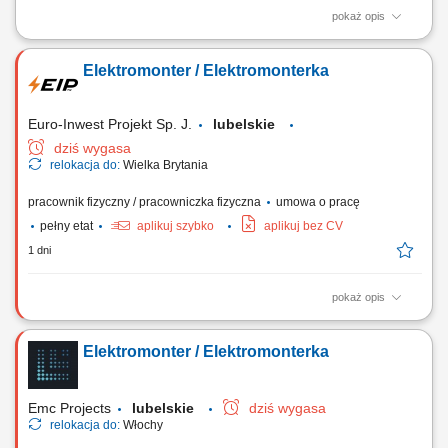
pokaż opis
Zakres obowiązków: Wykonywanie instalacji elektrycznych w obiektach
mieszkalnych i biurowych. Układanie nowych przewodów oraz wymiana
Elektromonter / Elektromonterka
starych instalacji. Montaż i podłączanie szaf sterowniczych. Realizacja
prostych prac montażowych. Praca w zespole polsko-niemieckim.
Euro-Inwest Projekt Sp. J.
lubelskie
dziś wygasa
relokacja do:
Wielka Brytania
pracownik fizyczny / pracowniczka fizyczna
umowa o pracę
pełny etat
aplikuj szybko
aplikuj bez CV
1 dni
pokaż opis
Montaż i budowa tras oraz linii kablowych. Instalacja gniazdek,
przełączników i kompletnych instalacji elektrycznych. Montaż urządzeń
Elektromonter / Elektromonterka
sterowania i oświetlenia. Montaż rozdzielnic i szaf sterowniczych.
Emc Projects
lubelskie
dziś wygasa
relokacja do:
Włochy