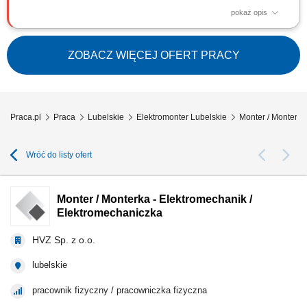
pokaż opis
Zakres obowiązków: Realizacja prac montażowych oraz serwisowych
przy instalacjach elektrycznych na projektach przemysłowych w Europie.
Wykonywanie prac zgodnie z obowiązującymi standardami i
ZOBACZ WIĘCEJ OFERT PRACY
wymaganiami technicznymi. Współpraca z zespołem oraz dbałość o
bezpieczeństwo podczas realizacji zadań.
Praca.pl
Praca
Lubelskie
Elektromonter Lubelskie
Monter / Monterka
Wróć do listy ofert
Monter / Monterka - Elektromechanik /
Elektromechaniczka
HVZ Sp. z o.o.
lubelskie
pracownik fizyczny / pracowniczka fizyczna