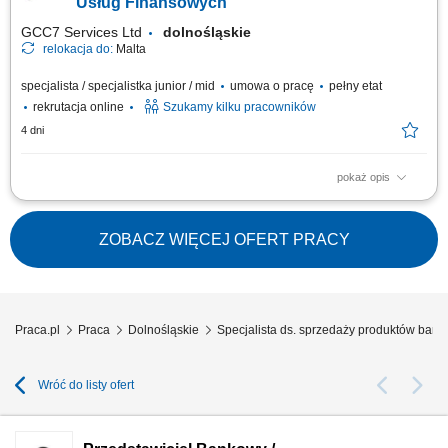
oferty, zasad i ryzyk; obsługa posprzedażowa klientów i realizacja
Usług Finansowych
procesów...
GCC7 Services Ltd
dolnośląskie
relokacja do:
Malta
specjalista / specjalistka junior / mid
umowa o pracę
pełny etat
rekrutacja online
Szukamy kilku pracowników
4 dni
pokaż opis
Zakres obowiązków: Prowadzenie telefonicznych rozmów z klientami
zainteresowanymi ofertą. Sprzedaż usług związanych z finansami, w tym
szkoleń z zakresu edukacji finansowej. Budowanie relacji z klientami oraz
ZOBACZ WIĘCEJ OFERT PRACY
pozyskiwanie nowych kontaktów dla partnerów biznesowych. Realizacja
celów...
Praca.pl
Praca
Dolnośląskie
Specjalista ds. sprzedaży produktów ban
Wróć do listy ofert