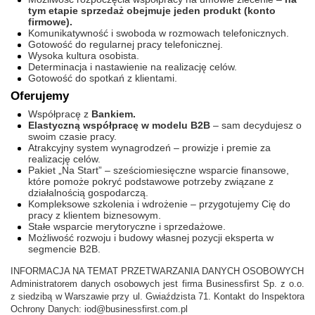
tym etapie sprzedaż obejmuje jeden produkt (konto
firmowe).
Komunikatywność i swoboda w rozmowach telefonicznych.
Gotowość do regularnej pracy telefonicznej.
Wysoka kultura osobista.
Determinacja i nastawienie na realizację celów.
Gotowość do spotkań z klientami.
Oferujemy
Współpracę z
Bankiem.
Elastyczną współpracę w modelu B2B
– sam decydujesz o
swoim czasie pracy.
Atrakcyjny system wynagrodzeń – prowizje i premie za
realizację celów.
Pakiet „Na Start” – sześciomiesięczne wsparcie finansowe,
które pomoże pokryć podstawowe potrzeby związane z
działalnością gospodarczą.
Kompleksowe szkolenia i wdrożenie – przygotujemy Cię do
pracy z klientem biznesowym.
Stałe wsparcie merytoryczne i sprzedażowe.
Możliwość rozwoju i budowy własnej pozycji eksperta w
segmencie B2B.
INFORMACJA NA TEMAT PRZETWARZANIA DANYCH OSOBOWYCH
Administratorem danych osobowych jest firma Businessfirst Sp. z o.o.
z siedzibą w Warszawie przy ul. Gwiaździsta 71. Kontakt do Inspektora
Ochrony Danych: iod@businessfirst.com.pl