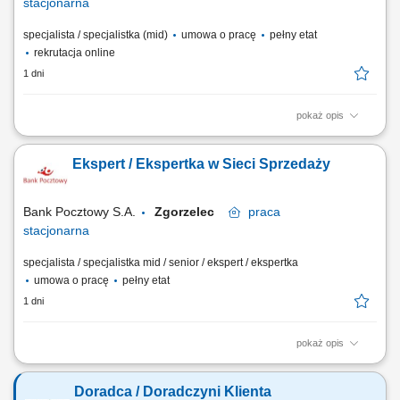
stacjonarna
specjalista / specjalistka (mid)
umowa o pracę
pełny etat
rekrutacja online
1 dni
pokaż opis
Twój zakres obowiązków diagnozowanie potrzeb i oczekiwań Klientów,
nawiązywanie i utrzymywanie relacji z Klientami, realizacja celów
Ekspert / Ekspertka w Sieci Sprzedaży
sprzedażowych, kształtowanie pozytywnego wizerunku Banku poprzez
wysoką jakość obsługi, operacyjna obsługa Klientów detalicznych,
małych i średnich firm.
Bank Pocztowy S.A.
Zgorzelec
praca
stacjonarna
specjalista / specjalistka mid / senior / ekspert / ekspertka
umowa o pracę
pełny etat
1 dni
pokaż opis
Twój zakres obowiązków Diagnozowanie potrzeb i oczekiwań Klientów;
Aktywne pozyskiwanie Klientów i utrzymywanie z nimi pozytywnych
Doradca / Doradczyni Klienta
relacji; Realizacja celów sprzedażowych; Kształtowanie pozytywnego