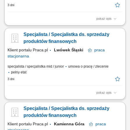
3 dni
pokaż opis
aktywne pozyskiwanie klientów oraz sprzedaż produktów bankowych i
ubezpieczeniowych; prowadzenie rozmów doradczych – analiza
Specjalista / Specjalistka ds. sprzedaży
potrzeb i dopasowanie rozwiązań finansowych; rzetelne przedstawianie
warunków oferty, zasad i ryzyk; obsługa posprzedażowa klientów i
produktów finansowych
realizacja procesów...
Klient portalu Praca.pl
Lwówek Śląski
praca
stacjonarna
specjalista / specjalistka mid / junior
umowa o pracę / zlecenie
pełny etat
3 dni
pokaż opis
aktywne pozyskiwanie klientów oraz sprzedaż produktów bankowych i
ubezpieczeniowych; prowadzenie rozmów doradczych – analiza
Specjalista / Specjalistka ds. sprzedaży
potrzeb i dopasowanie rozwiązań finansowych; rzetelne przedstawianie
warunków oferty, zasad i ryzyk; obsługa posprzedażowa klientów i
produktów finansowych
realizacja procesów...
Klient portalu Praca.pl
Kamienna Góra
praca