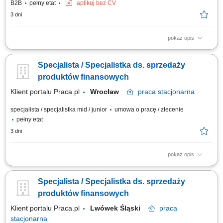
B2B
pełny etat
aplikuj bez CV
3 dni
pokaż opis
Samodzielne docieranie do sektora przedsiębiorstw i doradztwo w
zakresie optymalizacji finansów (kredyty, leasing, faktoring). Rozwój
Specjalista / Specjalistka ds. sprzedaży
kompetencji doradczych zmierzający do samodzielnego zarządzania
pełnym portfolio usług bankowych. Prowadzenie rozmów handlowych
produktów finansowych
przez telefon z wykorzystaniem...
Klient portalu Praca.pl
Wrocław
praca
stacjonarna
specjalista / specjalistka mid / junior
umowa o pracę / zlecenie
pełny etat
3 dni
pokaż opis
aktywne pozyskiwanie klientów oraz sprzedaż produktów bankowych i
ubezpieczeniowych; prowadzenie rozmów doradczych – analiza potrzeb i
Specjalista / Specjalistka ds. sprzedaży
dopasowanie rozwiązań finansowych; rzetelne przedstawianie warunków
oferty, zasad i ryzyk; obsługa posprzedażowa klientów i realizacja
produktów finansowych
procesów...
Klient portalu Praca.pl
Lwówek Śląski
praca
stacjonarna