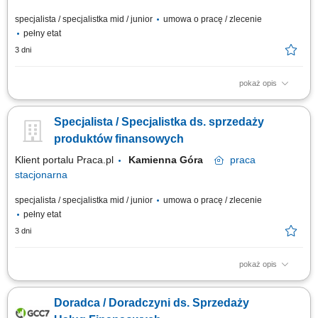
specjalista / specjalistka mid / junior
umowa o pracę / zlecenie
pełny etat
3 dni
pokaż opis
aktywne pozyskiwanie klientów oraz sprzedaż produktów bankowych i
ubezpieczeniowych; prowadzenie rozmów doradczych – analiza potrzeb i
Specjalista / Specjalistka ds. sprzedaży
dopasowanie rozwiązań finansowych; rzetelne przedstawianie warunków
oferty, zasad i ryzyk; obsługa posprzedażowa klientów i realizacja
produktów finansowych
procesów...
Klient portalu Praca.pl
Kamienna Góra
praca
stacjonarna
specjalista / specjalistka mid / junior
umowa o pracę / zlecenie
pełny etat
3 dni
pokaż opis
aktywne pozyskiwanie klientów oraz sprzedaż produktów bankowych i
ubezpieczeniowych; prowadzenie rozmów doradczych – analiza potrzeb i
Doradca / Doradczyni ds. Sprzedaży
dopasowanie rozwiązań finansowych; rzetelne przedstawianie warunków