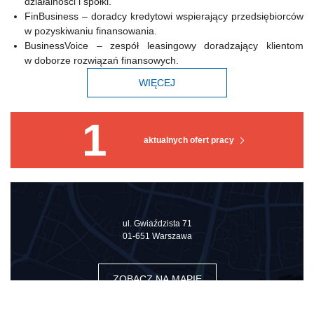
działalności i spółki.
FinBusiness – doradcy kredytowi wspierający przedsiębiorców
w pozyskiwaniu finansowania.
BusinessVoice – zespół leasingowy doradzający klientom
w doborze rozwiązań finansowych.
WIĘCEJ
1
aktualnych ofert pracy
ul. Gwiaździsta 71
01-651 Warszawa
ZOBACZ NA MAPIE