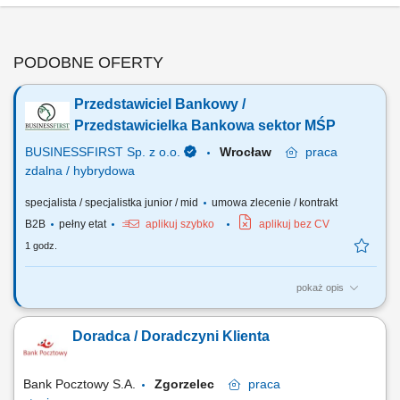
PODOBNE OFERTY
Przedstawiciel Bankowy /
Przedstawicielka Bankowa sektor MŚP
BUSINESSFIRST Sp. z o.o.
Wrocław
praca
zdalna / hybrydowa
specjalista / specjalistka junior / mid
umowa zlecenie / kontrakt
B2B
pełny etat
aplikuj szybko
aplikuj bez CV
1 godz.
pokaż opis
Opis stanowiska Pozyskiwanie klientów biznesowych oraz sprzedaż
produktów finansowych B2B, takich jak leasing, kredyty firmowe,
Doradca / Doradczyni Klienta
rachunki bankowe, faktoring i inne rozwiązania finansowe. Rozwój w
kierunku multidoradcy poprzez poszerzanie oferty produktowej dla
klientów biznesowych. Aktywny...
Bank Pocztowy S.A.
Zgorzelec
praca