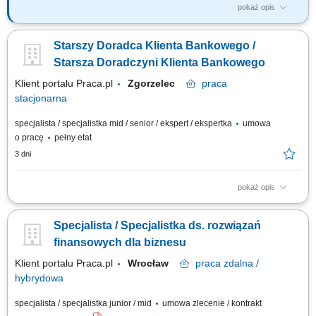
pokaż opis
Jakie będą Twoje zadania: Pozyskiwanie nowych klientów oraz
telefoniczne umawianie spotkań. Dopasowywanie produktów
Starszy Doradca Klienta Bankowego /
finansowych do potrzeb klientów. Wsparcie klientów w bankowości
codziennej, internetowej i mobilnej. Aktywna sprzedaż produktów
Starsza Doradczyni Klienta Bankowego
bankowych i ubezpieczeniowych. Realizacja...
Klient portalu Praca.pl
Zgorzelec
praca
stacjonarna
specjalista / specjalistka mid / senior / ekspert / ekspertka
umowa
o pracę
pełny etat
3 dni
pokaż opis
Analiza potrzeb finansowych klientów indywidualnych oraz sektora MŚP i
proponowanie dopasowanych rozwiązań; Aktywne pozyskiwanie nowych
Specjalista / Specjalistka ds. rozwiązań
klientów oraz budowanie długoterminowych relacji biznesowych;
Sprzedaż produktów i usług bankowych, w tym funduszy inwestycyjnych;
finansowych dla biznesu
Umawianie i prowadzenie...
Klient portalu Praca.pl
Wrocław
praca
zdalna /
hybrydowa
specjalista / specjalistka junior / mid
umowa zlecenie / kontrakt