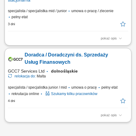
stacjonarna
specjalista / specjalistka mid / junior
umowa o pracę / zlecenie
pełny etat
3 dni
pokaż opis
aktywne pozyskiwanie klientów oraz sprzedaż produktów bankowych i
ubezpieczeniowych; prowadzenie rozmów doradczych – analiza
Doradca / Doradczyni ds. Sprzedaży
potrzeb i dopasowanie rozwiązań finansowych; rzetelne przedstawianie
warunków oferty, zasad i ryzyk; obsługa posprzedażowa klientów i
Usług Finansowych
realizacja procesów...
GCC7 Services Ltd
dolnośląskie
relokacja do:
Malta
specjalista / specjalistka junior / mid
umowa o pracę
pełny etat
rekrutacja online
Szukamy kilku pracowników
4 dni
pokaż opis
Zakres obowiązków: Prowadzenie telefonicznych rozmów z klientami
zainteresowanymi ofertą. Sprzedaż usług związanych z finansami, w
tym szkoleń z zakresu edukacji finansowej. Budowanie relacji z