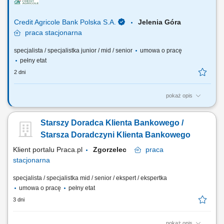
wizerunku Banku poprzez wysoką jakość obsługi; Operacyjna obsługa
Klientów...
Credit Agricole Bank Polska S.A.
Jelenia Góra
praca
stacjonarna
specjalista / specjalistka junior / mid / senior
umowa o pracę
pełny etat
2 dni
pokaż opis
Jakie będą Twoje zadania: Pozyskiwanie nowych klientów oraz
telefoniczne umawianie spotkań. Dopasowywanie produktów
Starszy Doradca Klienta Bankowego /
finansowych do potrzeb klientów. Wsparcie klientów w bankowości
codziennej, internetowej i mobilnej. Aktywna sprzedaż produktów
Starsza Doradczyni Klienta Bankowego
bankowych i ubezpieczeniowych. Realizacja...
Klient portalu Praca.pl
Zgorzelec
praca
stacjonarna
specjalista / specjalistka mid / senior / ekspert / ekspertka
umowa o pracę
pełny etat
3 dni
pokaż opis