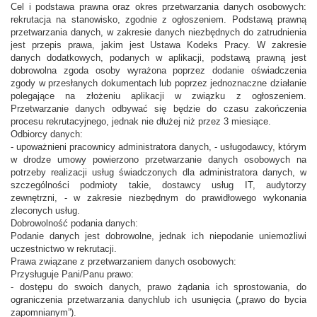
Cel i podstawa prawna oraz okres przetwarzania danych osobowych:
rekrutacja na stanowisko, zgodnie z ogłoszeniem. Podstawą prawną
przetwarzania danych, w zakresie danych niezbędnych do zatrudnienia
jest przepis prawa, jakim jest Ustawa Kodeks Pracy. W zakresie
danych dodatkowych, podanych w aplikacji, podstawą prawną jest
dobrowolna zgoda osoby wyrażona poprzez dodanie oświadczenia
zgody w przesłanych dokumentach lub poprzez jednoznaczne działanie
polegające na złożeniu aplikacji w związku z ogłoszeniem.
Przetwarzanie danych odbywać się będzie do czasu zakończenia
procesu rekrutacyjnego, jednak nie dłużej niż przez 3 miesiące.
Odbiorcy danych:
- upoważnieni pracownicy administratora danych, - usługodawcy, którym
w drodze umowy powierzono przetwarzanie danych osobowych na
potrzeby realizacji usług świadczonych dla administratora danych, w
szczególności podmioty takie, dostawcy usług IT, audytorzy
zewnętrzni, - w zakresie niezbędnym do prawidłowego wykonania
zleconych usług.
Dobrowolność podania danych:
Podanie danych jest dobrowolne, jednak ich niepodanie uniemożliwi
uczestnictwo w rekrutacji.
Prawa związane z przetwarzaniem danych osobowych:
Przysługuje Pani/Panu prawo:
- dostępu do swoich danych, prawo żądania ich sprostowania, do
ograniczenia przetwarzania danychlub ich usunięcia („prawo do bycia
zapomnianym”).