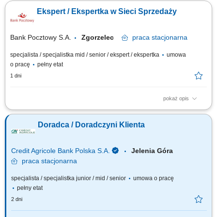
nawiązywanie i utrzymywanie relacji z Klientami, realizacja celów
Ekspert / Ekspertka w Sieci Sprzedaży
sprzedażowych, kształtowanie pozytywnego wizerunku Banku poprzez
wysoką jakość obsługi, operacyjna obsługa Klientów detalicznych,
małych i średnich firm.
Bank Pocztowy S.A.
Zgorzelec
praca
stacjonarna
specjalista / specjalistka mid / senior / ekspert / ekspertka
umowa
o pracę
pełny etat
1 dni
pokaż opis
Twój zakres obowiązków Diagnozowanie potrzeb i oczekiwań Klientów;
Aktywne pozyskiwanie Klientów i utrzymywanie z nimi pozytywnych
Doradca / Doradczyni Klienta
relacji; Realizacja celów sprzedażowych; Kształtowanie pozytywnego
wizerunku Banku poprzez wysoką jakość obsługi; Operacyjna obsługa
Klientów...
Credit Agricole Bank Polska S.A.
Jelenia Góra
praca
stacjonarna
specjalista / specjalistka junior / mid / senior
umowa o pracę
pełny etat
2 dni