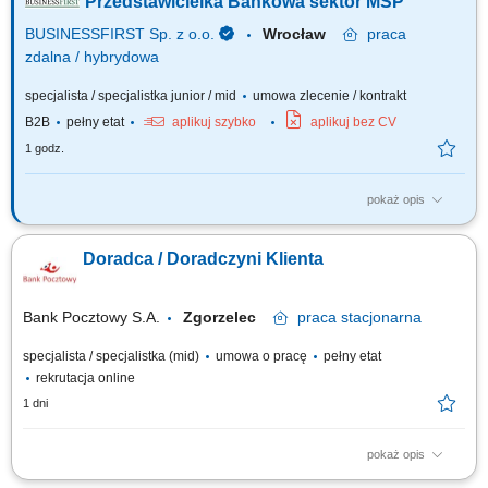
Przedstawicielka Bankowa sektor MŚP
BUSINESSFIRST Sp. z o.o.
Wrocław
praca
zdalna / hybrydowa
specjalista / specjalistka junior / mid
umowa zlecenie / kontrakt
B2B
pełny etat
aplikuj szybko
aplikuj bez CV
1 godz.
pokaż opis
Opis stanowiska Pozyskiwanie klientów biznesowych oraz sprzedaż
produktów finansowych B2B, takich jak leasing, kredyty firmowe, rachunki
Doradca / Doradczyni Klienta
bankowe, faktoring i inne rozwiązania finansowe. Rozwój w kierunku
multidoradcy poprzez poszerzanie oferty produktowej dla klientów
biznesowych. Aktywny...
Bank Pocztowy S.A.
Zgorzelec
praca
stacjonarna
specjalista / specjalistka (mid)
umowa o pracę
pełny etat
rekrutacja online
1 dni
pokaż opis
Twój zakres obowiązków diagnozowanie potrzeb i oczekiwań Klientów,