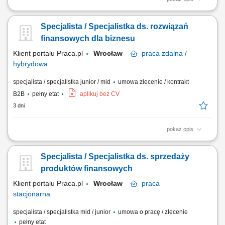
Analiza potrzeb finansowych klientów indywidualnych oraz sektora MŚP
i proponowanie dopasowanych rozwiązań; Aktywne pozyskiwanie
Specjalista / Specjalistka ds. rozwiązań
nowych klientów oraz budowanie długoterminowych relacji
biznesowych; Sprzedaż produktów i usług bankowych, w tym funduszy
finansowych dla biznesu
inwestycyjnych; Umawianie i prowadzenie...
Klient portalu Praca.pl
Wrocław
praca
zdalna /
hybrydowa
specjalista / specjalistka junior / mid
umowa zlecenie / kontrakt
B2B
pełny etat
aplikuj bez CV
3 dni
pokaż opis
Samodzielne docieranie do sektora przedsiębiorstw i doradztwo w
zakresie optymalizacji finansów (kredyty, leasing, faktoring). Rozwój
Specjalista / Specjalistka ds. sprzedaży
kompetencji doradczych zmierzający do samodzielnego zarządzania
pełnym portfolio usług bankowych. Prowadzenie rozmów handlowych
produktów finansowych
przez telefon z wykorzystaniem...
Klient portalu Praca.pl
Wrocław
praca
stacjonarna
specjalista / specjalistka mid / junior
umowa o pracę / zlecenie
pełny etat