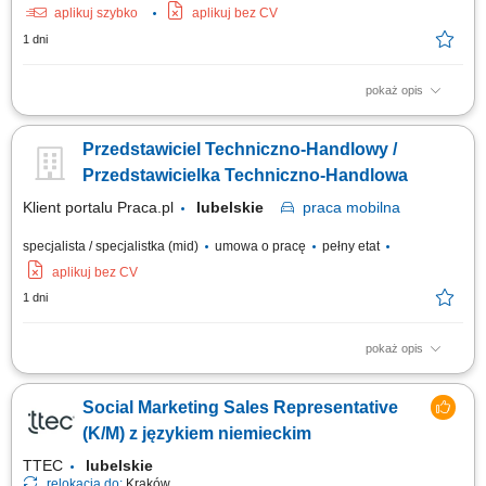
aplikuj szybko
aplikuj bez CV
1 dni
pokaż opis
Twój zakres obowiązków: Reprezentowanie firmy w kontaktach
handlowych oraz doradztwo techniczne podczas wizyt u klienta .
Przedstawiciel Techniczno-Handlowy /
Współpraca z dużymi i średnimi firmami produkcyjnymi oraz
producentami maszyn. Pozyskiwanie nowych klientów oraz kontakt z
Przedstawicielka Techniczno-Handlowa
istniejącymi i potencjalnymi klientami....
Klient portalu Praca.pl
lubelskie
praca
mobilna
specjalista / specjalistka (mid)
umowa o pracę
pełny etat
aplikuj bez CV
1 dni
pokaż opis
Rozwijanie współpracy z firmami produkcyjnymi oraz producentami
maszyn. Doradztwo techniczne i prowadzenie spotkań handlowych u
Social Marketing Sales Representative
klientów. Pozyskiwanie nowych klientów oraz rozwijanie relacji z
obecnymi partnerami biznesowymi. Przygotowywanie ofert, prowadzenie
(K/M) z językiem niemieckim
negocjacji i realizacja celów...
TTEC
lubelskie
relokacja do:
Kraków