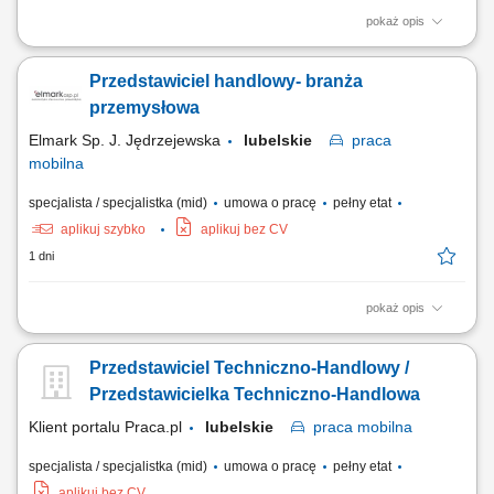
pokaż opis
Opis stanowiska: Pozyskiwanie nowych partnerów biznesowych oraz
wielopłaszczyznowa rozbudowa portfela podmiotów z sektora
Przedstawiciel handlowy- branża
oświatowo-wychowawczego; Przeprowadzanie bezpośrednich spotkań
handlowych i prezentacja asortymentu wyposażenia, sprzętu
przemysłowa
multimedialnego oraz materiałów wspierających...
Elmark Sp. J. Jędrzejewska
lubelskie
praca
mobilna
specjalista / specjalistka (mid)
umowa o pracę
pełny etat
aplikuj szybko
aplikuj bez CV
1 dni
pokaż opis
Twój zakres obowiązków: Reprezentowanie firmy w kontaktach
handlowych oraz doradztwo techniczne podczas wizyt u klienta .
Przedstawiciel Techniczno-Handlowy /
Współpraca z dużymi i średnimi firmami produkcyjnymi oraz
producentami maszyn. Pozyskiwanie nowych klientów oraz kontakt z
Przedstawicielka Techniczno-Handlowa
istniejącymi i potencjalnymi klientami....
Klient portalu Praca.pl
lubelskie
praca
mobilna
specjalista / specjalistka (mid)
umowa o pracę
pełny etat
aplikuj bez CV