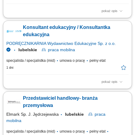
pokaż opis
aktywna sprzedaż B2B oraz rozwój współpracy z obecnymi klientami,
pozyskiwanie nowych kontrahentów na rynku krajowym i zagranicznym,
Konsultant edukacyjny / Konsultantka
obsługa pełnego procesu sprzedażowego i nadzór nad realizacją
zamówień, dbanie o wysoką jakość obsługi klientów przed i po sprzedaży,
edukacyjna
prowadzenie...
PODRĘCZNIKARNIA Wydawnictwo Edukacyjne Sp. z o.o.
lubelskie
praca
mobilna
specjalista / specjalistka (mid)
umowa o pracę
pełny etat
1 dni
pokaż opis
Opis stanowiska: Pozyskiwanie nowych partnerów biznesowych oraz
wielopłaszczyznowa rozbudowa portfela podmiotów z sektora oświatowo-
Przedstawiciel handlowy- branża
wychowawczego; Przeprowadzanie bezpośrednich spotkań handlowych i
prezentacja asortymentu wyposażenia, sprzętu multimedialnego oraz
przemysłowa
materiałów wspierających...
Elmark Sp. J. Jędrzejewska
lubelskie
praca
mobilna
specjalista / specjalistka (mid)
umowa o pracę
pełny etat