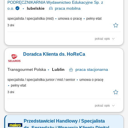
PODRĘCZNIKARNIA Wydawnictwo Edukacyjne Sp. z
o.o.
lubelskie
praca
mobilna
specjalista / specjalistka (mid)
umowa o pracę
pełny etat
3 dni
pokaż opis
Twoje zadania aktywne pozyskiwanie nowych klientów i rozwijanie
relacji z obecnymi placówkami, prowadzenie spotkań i prezentacji
Doradca Klienta ds. HoReCa
sprzedażowych u klientów, sprzedaż pakietów edukacyjnych, pomocy
dydaktycznych, zabawek, elektroniki i wybranych usług,
przygotowywanie ofert dopasowanych do...
Transgourmet Polska
Lublin
praca
stacjonarna
specjalista / specjalistka junior / mid / senior
umowa o pracę
pełny etat
3 dni
pokaż opis
Twój zakres obowiązków pozyskiwanie klientów gastronomicznych, a
także utrzymywanie i rozwój współpracy, realizacja planów
Przedstawiciel Handlowy / Specjalista
sprzedażowych, profesjonalna obsługa klientów, mająca cechy
partnerstwa biznesowego, budowanie długotrwałych relacji z klientami,
ds. Sprzedaży i Wsparcia Klienta Digital