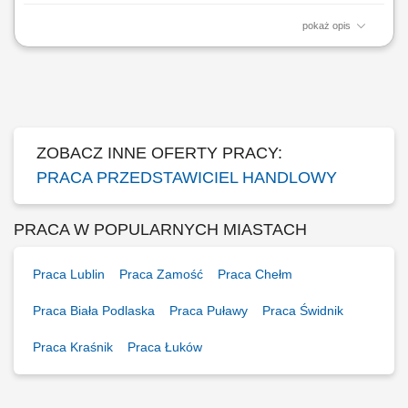
pokaż opis
Opis stanowiska wyszukiwanie i analizowanie potencjalnych klientów
biznesowych na wybranych rynkach, identyfikowanie nowych szans
sprzedażowych oraz kwalifikowanie leadów dla zespołu handlowego,
prowadzenie pierwszego kontaktu z potencjalnymi klientami i badanie
ich potrzeb biznesowych,...
ZOBACZ INNE OFERTY PRACY:
PRACA PRZEDSTAWICIEL HANDLOWY
PRACA W POPULARNYCH MIASTACH
Praca Lublin
Praca Zamość
Praca Chełm
Praca Biała Podlaska
Praca Puławy
Praca Świdnik
Praca Kraśnik
Praca Łuków