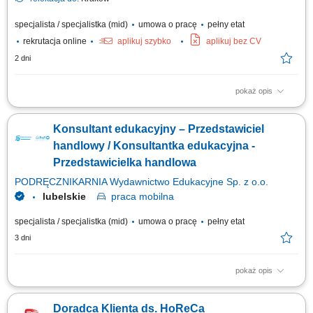
specjalista / specjalistka (mid)
umowa o pracę
pełny etat
rekrutacja online
aplikuj szybko
aplikuj bez CV
2 dni
pokaż opis
Opis stanowiska: Kontaktowanie się z klientami z przypisanego portfolio
telefonicznie i mailowo w celu umawiania konsultacji i dosprzedaży;
Konsultant edukacyjny – Przedstawiciel
Analizowanie i opracowywanie strategii zarządzania i dosprzedaży kont
klientów; Rozwiązywanie problemów i doradzanie klientom w celu
handlowy / Konsultantka edukacyjna -
zapewnienia...
Przedstawicielka handlowa
PODRĘCZNIKARNIA Wydawnictwo Edukacyjne Sp. z o.o.
lubelskie
praca
mobilna
specjalista / specjalistka (mid)
umowa o pracę
pełny etat
3 dni
pokaż opis
Twoje zadania aktywne pozyskiwanie nowych klientów i rozwijanie relacji
z obecnymi placówkami, prowadzenie spotkań i prezentacji
Doradca Klienta ds. HoReCa
sprzedażowych u klientów, sprzedaż pakietów edukacyjnych, pomocy