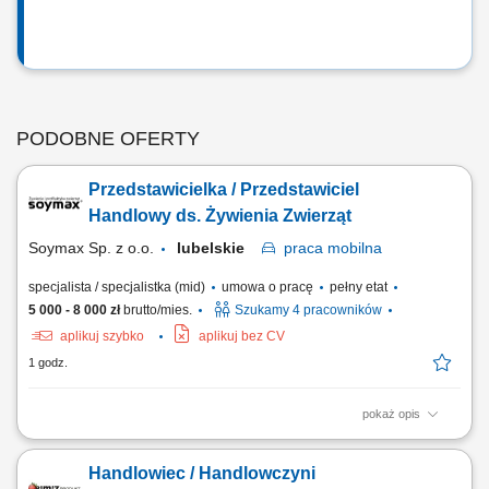
PODOBNE OFERTY
Przedstawicielka / Przedstawiciel
Handlowy ds. Żywienia Zwierząt
Soymax Sp. z o.o.
lubelskie
praca
mobilna
specjalista / specjalistka (mid)
umowa o pracę
pełny etat
5 000 - 8 000 zł
brutto/mies.
Szukamy 4 pracowników
aplikuj szybko
aplikuj bez CV
1 godz.
pokaż opis
Poszukujemy Konsultantów ds. Żywienia w kilku lokalizacjach w Polsce.
Zakres obowiązków: Rozwijanie sprzedaży dodatków paszowych dla
Handlowiec / Handlowczyni
bydła na wyznaczonym obszarze. Aktywne pozyskiwanie nowych