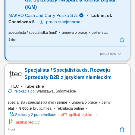
prezentacja oferty firmy zgodna ze standardami.
(K/M)
MAKRO Cash and Carry Polska S.A.
Lublin, ul.
Chemiczna 5
praca
stacjonarna
specjalista / specjalistka (mid)
umowa o pracę
pełny etat
3 dni
pokaż opis
Twój zakres obowiązków: Aktywny kontakt z klientami sektora HoReCa
oraz promowanie nowoczesnych narzędzi cyfrowych wspierających
Specjalista / Specjalistka ds. Rozwoju
rozwój ich biznesu, ze szczególnym naciskiem na rozwiązania
zwiększające efektywność sprzedaży online (strony internetowe,
Sprzedaży B2B z językiem niemieckim
systemy rezerwacyjne, narzędzia...
TTEC
lubelskie
relokacja do:
Warszawa, Śródmieście
specjalista / specjalistka mid / senior
umowa o pracę
pełny
etat
9 000 zł
brutto/mies.
rekrutacja online
Szukamy 2 pracowników
aplikuj szybko
aplikuj bez CV
4 dni