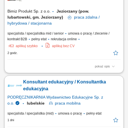
klientów oraz utrzymywanie długofalowych relacji z obecnymi
kontrahentami. Doradzanie klientom w...
Bimiz Produkt Sp. z o.o.
Jeziorzany (pow.
lubartowski, gm. Jeziorzany)
praca
zdalna /
hybrydowa / stacjonarna
specjalista / specjalistka mid / senior
umowa o pracę / zlecenie /
kontrakt B2B
pełny etat
rekrutacja online
aplikuj szybko
aplikuj bez CV
2 godz.
pokaż opis
aktywna sprzedaż B2B oraz rozwój współpracy z obecnymi klientami,
pozyskiwanie nowych kontrahentów na rynku krajowym i zagranicznym,
Konsultant edukacyjny / Konsultantka
obsługa pełnego procesu sprzedażowego i nadzór nad realizacją
zamówień, dbanie o wysoką jakość obsługi klientów przed i po
edukacyjna
sprzedaży, prowadzenie...
PODRĘCZNIKARNIA Wydawnictwo Edukacyjne Sp. z
o.o.
lubelskie
praca
mobilna
specjalista / specjalistka (mid)
umowa o pracę
pełny etat
1 dni