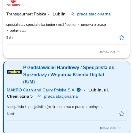
dydaktycznych, zabawek, elektroniki i wybranych usług, przygotowywanie
ofert dopasowanych do...
Transgourmet Polska
Lublin
praca
stacjonarna
specjalista / specjalistka junior / mid / senior
umowa o pracę
pełny etat
3 dni
pokaż opis
Twój zakres obowiązków pozyskiwanie klientów gastronomicznych, a
także utrzymywanie i rozwój współpracy, realizacja planów
Przedstawiciel Handlowy / Specjalista ds.
sprzedażowych, profesjonalna obsługa klientów, mająca cechy
partnerstwa biznesowego, budowanie długotrwałych relacji z klientami,
Sprzedaży i Wsparcia Klienta Digital
prezentacja oferty firmy zgodna ze standardami.
(K/M)
MAKRO Cash and Carry Polska S.A.
Lublin, ul.
Chemiczna 5
praca
stacjonarna
specjalista / specjalistka (mid)
umowa o pracę
pełny etat
3 dni
pokaż opis