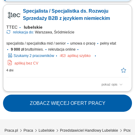
Twój zakres obowiązków: Aktywny kontakt z klientami sektora HoReCa
oraz promowanie nowoczesnych narzędzi cyfrowych wspierających
Specjalista / Specjalistka ds. Rozwoju
rozwój ich biznesu, ze szczególnym naciskiem na rozwiązania
zwiększające efektywność sprzedaży online (strony internetowe, systemy
Sprzedaży B2B z językiem niemieckim
rezerwacyjne, narzędzia...
TTEC
lubelskie
relokacja do:
Warszawa, Śródmieście
specjalista / specjalistka mid / senior
umowa o pracę
pełny etat
9 000 zł
brutto/mies.
rekrutacja online
Szukamy 2 pracowników
aplikuj szybko
aplikuj bez CV
4 dni
pokaż opis
Opis stanowiska wyszukiwanie i analizowanie potencjalnych klientów
biznesowych na wybranych rynkach, identyfikowanie nowych szans
sprzedażowych oraz kwalifikowanie leadów dla zespołu handlowego,
ZOBACZ WIĘCEJ OFERT PRACY
prowadzenie pierwszego kontaktu z potencjalnymi klientami i badanie ich
potrzeb biznesowych,...
Praca.pl
Praca
Lubelskie
Przedstawiciel Handlowy Lubelskie
Przeds