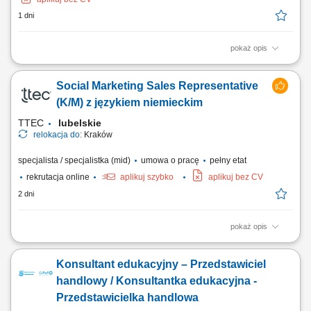
1 dni
pokaż opis
Rozwijanie współpracy z firmami produkcyjnymi oraz producentami
maszyn. Doradztwo techniczne i prowadzenie spotkań handlowych u
Social Marketing Sales Representative
klientów. Pozyskiwanie nowych klientów oraz rozwijanie relacji z
obecnymi partnerami biznesowymi. Przygotowywanie ofert,
(K/M) z językiem niemieckim
prowadzenie negocjacji i realizacja celów...
TTEC
lubelskie
relokacja do:
Kraków
specjalista / specjalistka (mid)
umowa o pracę
pełny etat
rekrutacja online
aplikuj szybko
aplikuj bez CV
2 dni
pokaż opis
Opis stanowiska: Kontaktowanie się z klientami z przypisanego portfolio
telefonicznie i mailowo w celu umawiania konsultacji i dosprzedaży;
Konsultant edukacyjny – Przedstawiciel
Analizowanie i opracowywanie strategii zarządzania i dosprzedaży kont
klientów; Rozwiązywanie problemów i doradzanie klientom w celu
handlowy / Konsultantka edukacyjna -
zapewnienia...
Przedstawicielka handlowa