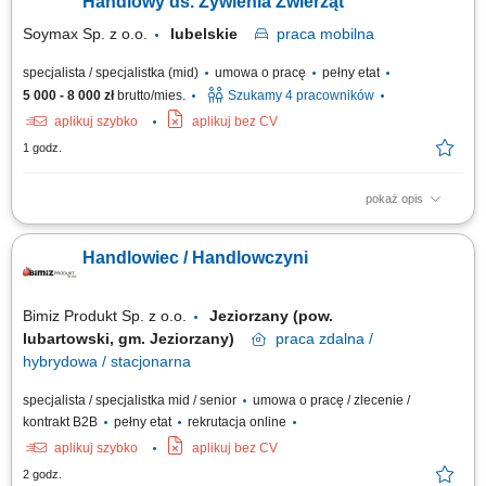
Handlowy ds. Żywienia Zwierząt
Soymax Sp. z o.o.
lubelskie
praca
mobilna
specjalista / specjalistka (mid)
umowa o pracę
pełny etat
5 000 - 8 000 zł
brutto/mies.
Szukamy 4 pracowników
aplikuj szybko
aplikuj bez CV
1 godz.
pokaż opis
Poszukujemy Konsultantów ds. Żywienia w kilku lokalizacjach w Polsce.
Zakres obowiązków: Rozwijanie sprzedaży dodatków paszowych dla
Handlowiec / Handlowczyni
bydła na wyznaczonym obszarze. Aktywne pozyskiwanie nowych klientów
oraz utrzymywanie długofalowych relacji z obecnymi kontrahentami.
Doradzanie klientom w...
Bimiz Produkt Sp. z o.o.
Jeziorzany (pow.
lubartowski, gm. Jeziorzany)
praca
zdalna /
hybrydowa / stacjonarna
specjalista / specjalistka mid / senior
umowa o pracę / zlecenie /
kontrakt B2B
pełny etat
rekrutacja online
aplikuj szybko
aplikuj bez CV
2 godz.