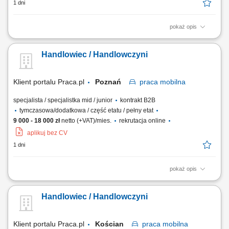
1 dni
pokaż opis
Realizacja planów sprzedażowych na podległym terenie;Budowanie i
utrzymywanie długotrwałych relacji z Klientami;Pozyskiwanie nowych
Handlowiec / Handlowczyni
Klientów;Analiza oraz monitorowanie rynku;Realizacja zadań
dodatkowych;
Klient portalu Praca.pl
Poznań
praca
mobilna
specjalista / specjalistka mid / junior
kontrakt B2B
tymczasowa/dodatkowa / część etatu / pełny etat
9 000 - 18 000 zł
netto (+VAT)/mies.
rekrutacja online
aplikuj bez CV
1 dni
pokaż opis
Prezentowanie produktów podczas spotkań z klientami. Aktywne
pozyskiwanie nowych odbiorców i rozwijanie współpracy. Doradztwo
Handlowiec / Handlowczyni
oraz przygotowywanie ofert dopasowanych do potrzeb klientów.
Realizacja planów sprzedaży i bieżące raportowanie efektów pracy.
Budowanie pozytywnego wizerunku firmy.
Klient portalu Praca.pl
Kościan
praca
mobilna