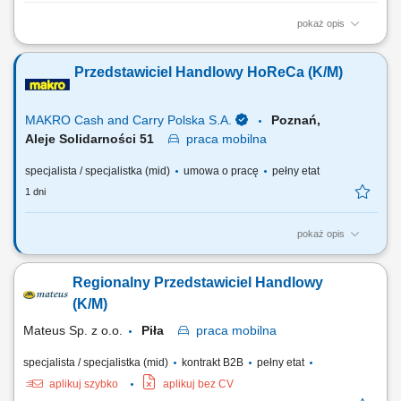
pokaż opis
Opis stanowiska: Aktywne pozyskiwanie klientów z rynku B2B oraz
rozwój sprzedaży usług transportowych. Prowadzenie pełnego procesu
Przedstawiciel Handlowy HoReCa (K/M)
sprzedażowego – od pierwszego kontaktu po finalizację umowy.
Budowanie długofalowych relacji z klientami oraz partnerami
biznesowymi. Negocjowanie warunków...
MAKRO Cash and Carry Polska S.A.
Poznań,
Aleje Solidarności 51
praca
mobilna
specjalista / specjalistka (mid)
umowa o pracę
pełny etat
1 dni
pokaż opis
Do Twoich głównych zadań będzie należało: Pozyskiwanie nowych
klientów i budowanie długotrwałych relacji. Rozwijanie sieci sprzedaży
Regionalny Przedstawiciel Handlowy
HoReCa. Identyfikacja potrzeb klientów oraz profesjonalne doradztwo
w zakresie rozwoju na rynku HoReCa. Realizacja celów sprzedaży.
(K/M)
Pozyskiwanie i...
Mateus Sp. z o.o.
Piła
praca
mobilna
specjalista / specjalistka (mid)
kontrakt B2B
pełny etat
aplikuj szybko
aplikuj bez CV