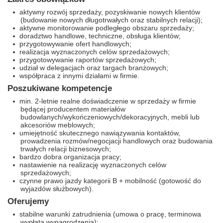
aktywny rozwój sprzedaży, pozyskiwanie nowych klientów
(budowanie nowych długotrwałych oraz stabilnych relacji);
aktywne monitorowanie podległego obszaru sprzedaży;
doradztwo handlowe, techniczne, obsługa klientów;
przygotowywanie ofert handlowych;
realizacja wyznaczonych celów sprzedażowych;
przygotowywanie raportów sprzedażowych;
udział w delegacjach oraz targach branżowych;
współpraca z innymi działami w firmie.
Poszukiwane kompetencje
min. 2-letnie realne doświadczenie w sprzedaży w firmie
będącej producentem materiałów
budowlanych/wykończeniowych/dekoracyjnych, mebli lub
akcesoriów meblowych;
umiejętność skutecznego nawiązywania kontaktów,
prowadzenia rozmów/negocjacji handlowych oraz budowania
trwałych relacji biznesowych;
bardzo dobra organizacja pracy;
nastawienie na realizację wyznaczonych celów
sprzedażowych;
czynne prawo jazdy kategorii B + mobilność (gotowość do
wyjazdów służbowych).
Oferujemy
stabilne warunki zatrudnienia (umowa o pracę, terminowa
wypłata wynagrodzenia);