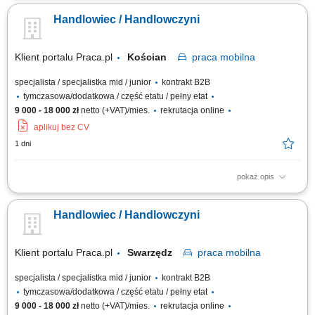
pozyskiwanie nowych odbiorców i rozwijanie współpracy. Doradztwo oraz
Handlowiec / Handlowczyni
przygotowywanie ofert dopasowanych do potrzeb klientów. Realizacja
planów sprzedaży i bieżące raportowanie efektów pracy. Budowanie
pozytywnego wizerunku firmy.
Klient portalu Praca.pl
Kościan
praca
mobilna
specjalista / specjalistka mid / junior
kontrakt B2B
tymczasowa/dodatkowa / część etatu / pełny etat
9 000 - 18 000 zł
netto (+VAT)/mies.
rekrutacja online
aplikuj bez CV
1 dni
pokaż opis
Prezentowanie produktów podczas spotkań z klientami. Aktywne
pozyskiwanie nowych odbiorców i rozwijanie współpracy. Doradztwo oraz
Handlowiec / Handlowczyni
przygotowywanie ofert dopasowanych do potrzeb klientów. Realizacja
planów sprzedaży i bieżące raportowanie efektów pracy. Budowanie
pozytywnego wizerunku firmy.
Klient portalu Praca.pl
Swarzędz
praca
mobilna
specjalista / specjalistka mid / junior
kontrakt B2B
tymczasowa/dodatkowa / część etatu / pełny etat
9 000 - 18 000 zł
netto (+VAT)/mies.
rekrutacja online