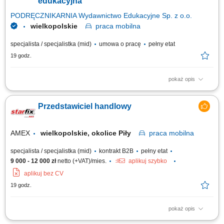
edukacyjna
PODRĘCZNIKARNIA Wydawnictwo Edukacyjne Sp. z o.o.
wielkopolskie
praca
mobilna
specjalista / specjalistka (mid)
umowa o pracę
pełny etat
19 godz.
pokaż opis
Opis stanowiska: Pozyskiwanie nowych partnerów biznesowych oraz
wielopłaszczyznowa rozbudowa portfela podmiotów z sektora oświatowo-
Przedstawiciel handlowy
wychowawczego; Przeprowadzanie bezpośrednich spotkań handlowych i
prezentacja asortymentu wyposażenia, sprzętu multimedialnego oraz
materiałów wspierających...
AMEX
wielkopolskie, okolice Piły
praca
mobilna
specjalista / specjalistka (mid)
kontrakt B2B
pełny etat
9 000 - 12 000 zł
netto (+VAT)/mies.
aplikuj szybko
aplikuj bez CV
19 godz.
pokaż opis
Budowa i obsługa rynku na podległym terenie. Branża budowlana -