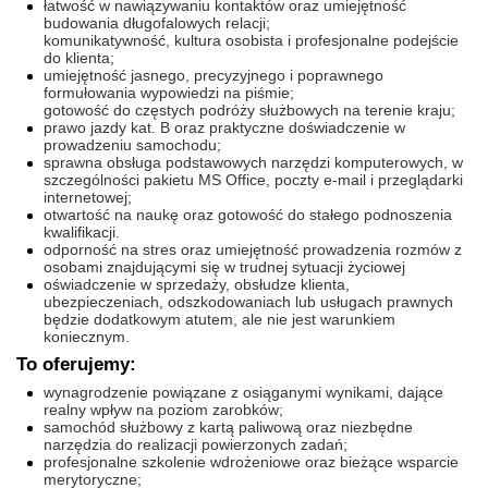
łatwość w nawiązywaniu kontaktów oraz umiejętność
budowania długofalowych relacji;
komunikatywność, kultura osobista i profesjonalne podejście
do klienta;
umiejętność jasnego, precyzyjnego i poprawnego
formułowania wypowiedzi na piśmie;
gotowość do częstych podróży służbowych na terenie kraju;
prawo jazdy kat. B oraz praktyczne doświadczenie w
prowadzeniu samochodu;
sprawna obsługa podstawowych narzędzi komputerowych, w
szczególności pakietu MS Office, poczty e-mail i przeglądarki
internetowej;
otwartość na naukę oraz gotowość do stałego podnoszenia
kwalifikacji.
odporność na stres oraz umiejętność prowadzenia rozmów z
osobami znajdującymi się w trudnej sytuacji życiowej
oświadczenie w sprzedaży, obsłudze klienta,
ubezpieczeniach, odszkodowaniach lub usługach prawnych
będzie dodatkowym atutem, ale nie jest warunkiem
koniecznym.
To oferujemy:
wynagrodzenie powiązane z osiąganymi wynikami, dające
realny wpływ na poziom zarobków;
samochód służbowy z kartą paliwową oraz niezbędne
narzędzia do realizacji powierzonych zadań;
profesjonalne szkolenie wdrożeniowe oraz bieżące wsparcie
merytoryczne;