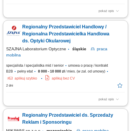
pokaż opis
Opis stanowiska Utrzymywanie stałego kontaktu z dotychczasowymi
kontrahentami biznesowymi (salony partnerskie) i rozbudowa bazy
Regionalny Przedstawiciel Handlowy /
klientów w regionie. Wykonywanie zadań sprzedażowych zgodnie z
przyjętą polityką finansową przedsiębiorstwa. Analiza potencjału regionu i
Regionalna Przedstawicielka Handlowa
dopasowywanie działań...
ds. Optyki Okularowej
SZAJNA Laboratorium Optyczne
śląskie
praca
mobilna
specjalista / specjalistka mid / senior
umowa o pracę / kontrakt
B2B
pełny etat
8 000 - 10 000 zł
/ mies. (w zal. od umowy)
aplikuj szybko
aplikuj bez CV
2 dni
pokaż opis
Opis stanowiska Utrzymywanie stałego kontaktu z dotychczasowymi
kontrahentami biznesowymi (salony partnerskie) i rozbudowa bazy
Regionalny Przedstawiciel ds. Sprzedaży
klientów w regionie. Wykonywanie zadań sprzedażowych zgodnie z
przyjętą polityką finansową przedsiębiorstwa. Analiza potencjału regionu i
Reklam i Sponsoringu
dopasowywanie działań...
MIKAWAS sp z o o
mazowieckie
praca
mobilna