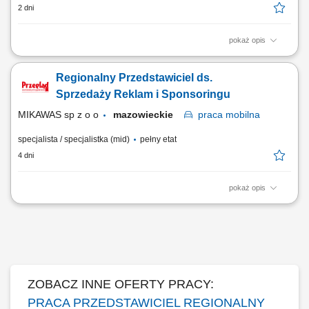
2 dni
pokaż opis
Opis stanowiska Utrzymywanie stałego kontaktu z dotychczasowymi
kontrahentami biznesowymi (salony partnerskie) i rozbudowa bazy
Regionalny Przedstawiciel ds.
klientów w regionie. Wykonywanie zadań sprzedażowych zgodnie z
przyjętą polityką finansową przedsiębiorstwa. Analiza potencjału
Sprzedaży Reklam i Sponsoringu
regionu i dopasowywanie działań...
MIKAWAS sp z o o
mazowieckie
praca
mobilna
specjalista / specjalistka (mid)
pełny etat
4 dni
pokaż opis
Twoje zadania aktywne pozyskiwanie nowych klientów biznesowych na
powierzonym terenie, sprzedaż reklam i kampanii w portalach
internetowych oraz mediach regionalnych, sprzedaż artykułów
sponsorowanych, pakietów social media, video i formatów online,
pozyskiwanie sponsorów do projektów...
ZOBACZ INNE OFERTY PRACY:
PRACA PRZEDSTAWICIEL REGIONALNY