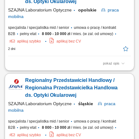
ds. Optyki Okularowej
SZAJNA Laboratorium Optyczne
opolskie
praca
mobilna
specjalista / specjalistka mid / senior
umowa o pracę / kontrakt
B2B
pełny etat
8 000 - 10 000 zł
/ mies. (w zal. od umowy)
aplikuj szybko
aplikuj bez CV
2 dni
pokaż opis
Opis stanowiska Utrzymywanie stałego kontaktu z dotychczasowymi
kontrahentami biznesowymi (salony partnerskie) i rozbudowa bazy
Regionalny Przedstawiciel Handlowy /
klientów w regionie. Wykonywanie zadań sprzedażowych zgodnie z
przyjętą polityką finansową przedsiębiorstwa. Analiza potencjału
Regionalna Przedstawicielka Handlowa
regionu i dopasowywanie działań...
ds. Optyki Okularowej
SZAJNA Laboratorium Optyczne
śląskie
praca
mobilna
specjalista / specjalistka mid / senior
umowa o pracę / kontrakt
B2B
pełny etat
8 000 - 10 000 zł
/ mies. (w zal. od umowy)
aplikuj szybko
aplikuj bez CV