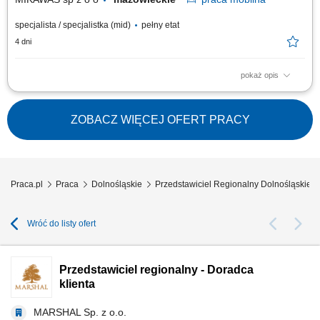
specjalista / specjalistka (mid)
pełny etat
4 dni
pokaż opis
Twoje zadania aktywne pozyskiwanie nowych klientów biznesowych na
powierzonym terenie, sprzedaż reklam i kampanii w portalach
internetowych oraz mediach regionalnych, sprzedaż artykułów
ZOBACZ WIĘCEJ OFERT PRACY
sponsorowanych, pakietów social media, video i formatów online,
pozyskiwanie sponsorów do projektów...
Praca.pl
Praca
Dolnośląskie
Przedstawiciel Regionalny Dolnośląskie
Wróć do listy ofert
Przedstawiciel regionalny - Doradca
klienta
MARSHAL Sp. z o.o.