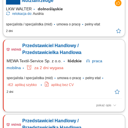
Nutzfahrzeuge
LKW WALTER
dolnośląskie
relokacja do:
Austria
specjalista / specjalistka (mid)
umowa o pracę
pełny etat
2 dni
Przedstawiciel Handlowy /
Przedstawicielka Handlowa
MEWA Textil-Service Sp. z o.o.
łódzkie
praca
mobilna
za 2 dni wygasa
specjalista / specjalistka (mid)
umowa o pracę
pełny etat
aplikuj szybko
aplikuj bez CV
2 dni
pokaż opis
Zadania: Aktywne budowanie bazy klientów biznesowych w podległym
regionie. Realizacja wyznaczonych celów sprzedażowych i rozwój
Przedstawiciel Handlowy /
portfela zleceń. Samodzielne planowanie działań i strategiczne
zarządzanie sprzedażą na powierzonym terenie.
Przedstawicielka Handlowa