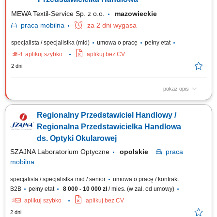
MEWA Textil-Service Sp. z o.o.
mazowieckie
praca
mobilna
za 2 dni wygasa
specjalista / specjalistka (mid)
umowa o pracę
pełny etat
aplikuj szybko
aplikuj bez CV
2 dni
pokaż opis
Zadania: Aktywne budowanie bazy klientów biznesowych w podległym
regionie. Realizacja wyznaczonych celów sprzedażowych i rozwój
Regionalny Przedstawiciel Handlowy /
portfela zleceń. Samodzielne planowanie działań i strategiczne
zarządzanie sprzedażą na powierzonym terenie.
Regionalna Przedstawicielka Handlowa
ds. Optyki Okularowej
SZAJNA Laboratorium Optyczne
opolskie
praca
mobilna
specjalista / specjalistka mid / senior
umowa o pracę / kontrakt
B2B
pełny etat
8 000 - 10 000 zł
/ mies. (w zal. od umowy)
aplikuj szybko
aplikuj bez CV
2 dni