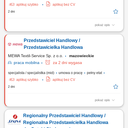
aplikuj szybko
aplikuj bez CV
2 dni
pokaż opis
Zadania: Aktywne budowanie bazy klientów biznesowych w podległym
regionie. Realizacja wyznaczonych celów sprzedażowych i rozwój
Przedstawiciel Handlowy /
portfela zleceń. Samodzielne planowanie działań i strategiczne
zarządzanie sprzedażą na powierzonym terenie.
Przedstawicielka Handlowa
MEWA Textil-Service Sp. z o.o.
mazowieckie
praca
mobilna
za 2 dni wygasa
specjalista / specjalistka (mid)
umowa o pracę
pełny etat
aplikuj szybko
aplikuj bez CV
2 dni
pokaż opis
Zadania: Aktywne budowanie bazy klientów biznesowych w podległym
regionie. Realizacja wyznaczonych celów sprzedażowych i rozwój
Regionalny Przedstawiciel Handlowy /
portfela zleceń. Samodzielne planowanie działań i strategiczne
zarządzanie sprzedażą na powierzonym terenie.
Regionalna Przedstawicielka Handlowa