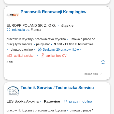
Zapewnienie ciągłości pracy systemów technicznych poprzez nadzór
nad parkiem maszynowym. Realizowanie przeglądów konserwacyjnych
Pracownik Renowacji Kempingów
oraz napraw doraźnych w terenie. Analiza błędów, lokalizacja źródeł
awarii i wymiana modułów. Instalowanie nowych systemów oraz pomoc
serwisowa w innych...
EUROPP POLAND SP. Z. O O.
śląskie
relokacja do:
Francja
pracownik fizyczny / pracowniczka fizyczna
umowa o pracę / o
pracę tymczasową
pełny etat
9 000 - 11 000 zł
brutto/mies.
rekrutacja online
Szukamy 20 pracowników
aplikuj szybko
aplikuj bez CV
3 dni
pokaż opis
Firma Europp z przyjemnością informuje o rekrutacji do pracy we Francji
na stanowisko Pracownik Renowacji Kempingów. Nasz klient to jeden z
Technik Serwisu / Techniczka Serwisu
największych we Francji, a zarazem Europie operatorów kempingów.
Firma zajmuje się kompleksowym przygotowaniem domków
kempingowych po zakończonym...
EBS Spółka Akcyjna
Katowice
praca
mobilna
pracownik fizyczny / pracowniczka fizyczna
umowa o pracę /