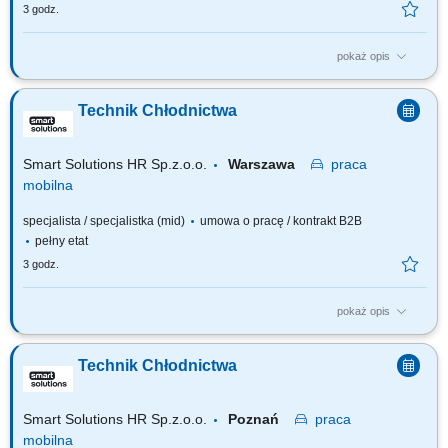
3 godz.
pokaż opis
Zakres obowiązków Zakres realizowanych zadań będzie zależał od
Twojego doświadczenia: diagnostyka i usuwanie usterek urządzeń
Technik Chłodnictwa
chłodniczych, wykonywanie przeglądów, napraw oraz prac serwisowych,
rozwiązywanie problemów technicznych u klientów, montaż i
uruchamianie urządzeń oraz...
Smart Solutions HR Sp.z.o.o.
Warszawa
praca
mobilna
specjalista / specjalistka (mid)
umowa o pracę / kontrakt B2B
pełny etat
3 godz.
pokaż opis
Zakres obowiązków Zakres realizowanych zadań będzie zależał od
Twojego doświadczenia: diagnostyka i usuwanie usterek urządzeń
Technik Chłodnictwa
chłodniczych, wykonywanie przeglądów, napraw oraz prac serwisowych,
rozwiązywanie problemów technicznych u klientów, montaż i
uruchamianie urządzeń oraz...
Smart Solutions HR Sp.z.o.o.
Poznań
praca
mobilna