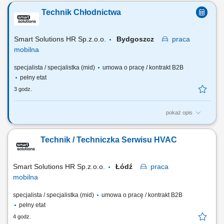
Twojego doświadczenia: diagnostyka i usuwanie usterek urządzeń
Technik Chłodnictwa
chłodniczych, wykonywanie przeglądów, napraw oraz prac
serwisowych, rozwiązywanie problemów technicznych u klientów,
montaż i uruchamianie urządzeń oraz...
Smart Solutions HR Sp.z.o.o.
Bydgoszcz
praca
mobilna
specjalista / specjalistka (mid)
umowa o pracę / kontrakt B2B
pełny etat
3 godz.
pokaż opis
Zakres obowiązków Zakres realizowanych zadań będzie zależał od
Twojego doświadczenia: diagnostyka i usuwanie usterek urządzeń
Technik / Techniczka Serwisu HVAC
chłodniczych, wykonywanie przeglądów, napraw oraz prac
serwisowych, rozwiązywanie problemów technicznych u klientów,
montaż i uruchamianie urządzeń oraz...
Smart Solutions HR Sp.z.o.o.
Łódź
praca
mobilna
specjalista / specjalistka (mid)
umowa o pracę / kontrakt B2B
pełny etat
4 godz.