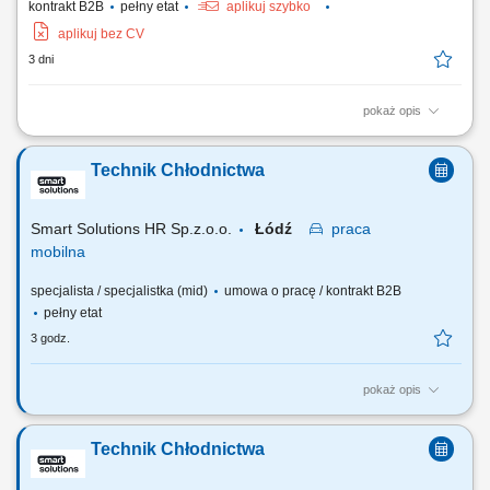
kontrakt B2B
pełny etat
aplikuj szybko
aplikuj bez CV
3 dni
pokaż opis
Obowiązki: Nadzór nad stanem technicznym maszyn i urządzeń w
podległym regionie; Przeprowadzanie konserwacji maszyn i urządzeń;
Technik Chłodnictwa
Analiza usterek i rozwiązywanie problemów technicznych, wymiana
uszkodzonych modułów; Instalacja nowych urządzeń, wsparcie w
innych regionach; Przeprowadzenie...
Smart Solutions HR Sp.z.o.o.
Łódź
praca
mobilna
specjalista / specjalistka (mid)
umowa o pracę / kontrakt B2B
pełny etat
3 godz.
pokaż opis
Zakres obowiązków Zakres realizowanych zadań będzie zależał od
Twojego doświadczenia: diagnostyka i usuwanie usterek urządzeń
Technik Chłodnictwa
chłodniczych, wykonywanie przeglądów, napraw oraz prac
serwisowych, rozwiązywanie problemów technicznych u klientów,