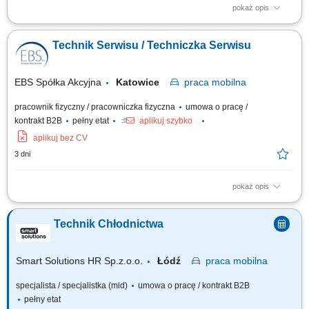
pokaż opis
Firma Europp z przyjemnością informuje o rekrutacji do pracy we Francji
na stanowisko Pracownik Renowacji Kempingów. Nasz klient to jeden z
Technik Serwisu / Techniczka Serwisu
największych we Francji, a zarazem Europie operatorów kempingów.
Firma zajmuje się kompleksowym przygotowaniem domków
kempingowych po zakończonym...
EBS Spółka Akcyjna
Katowice
praca
mobilna
pracownik fizyczny / pracowniczka fizyczna
umowa o pracę /
kontrakt B2B
pełny etat
aplikuj szybko
aplikuj bez CV
3 dni
pokaż opis
Obowiązki: Nadzór nad stanem technicznym maszyn i urządzeń w
podległym regionie; Przeprowadzanie konserwacji maszyn i urządzeń;
Technik Chłodnictwa
Analiza usterek i rozwiązywanie problemów technicznych, wymiana
uszkodzonych modułów; Instalacja nowych urządzeń, wsparcie w innych
regionach; Przeprowadzenie...
Smart Solutions HR Sp.z.o.o.
Łódź
praca
mobilna
specjalista / specjalistka (mid)
umowa o pracę / kontrakt B2B
pełny etat