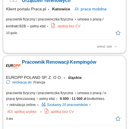
Urządzeń Terenowych
Klient portalu Praca.pl
Katowice
praca
mobilna
pracownik fizyczny / pracowniczka fizyczna
umowa o pracę /
kontrakt B2B
pełny etat
aplikuj bez CV
10 godz.
pokaż opis
Zapewnienie ciągłości pracy systemów technicznych poprzez nadzór nad
parkiem maszynowym. Realizowanie przeglądów konserwacyjnych oraz
Pracownik Renowacji Kempingów
napraw doraźnych w terenie. Analiza błędów, lokalizacja źródeł awarii i
wymiana modułów. Instalowanie nowych systemów oraz pomoc
serwisowa w innych...
EUROPP POLAND SP. Z. O O.
śląskie
relokacja do:
Francja
pracownik fizyczny / pracowniczka fizyczna
umowa o pracę / o
pracę tymczasową
pełny etat
9 000 - 11 000 zł
brutto/mies.
rekrutacja online
Szukamy 20 pracowników
aplikuj szybko
aplikuj bez CV
3 dni