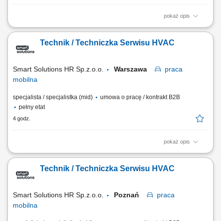
pokaż opis
Opis stanowiska: Wykonywanie serwisu, konserwacji i napraw urządzeń
chłodniczych. Instalowanie oraz uruchamianie nowych systemów
Technik / Techniczka Serwisu HVAC
chłodniczych. Analiza usterek i dobór odpowiednich rozwiązań
technicznych. Prowadzenie dokumentacji serwisowej oraz
utrzymywanie kontaktu z klientami podczas...
Smart Solutions HR Sp.z.o.o.
Warszawa
praca
mobilna
specjalista / specjalistka (mid)
umowa o pracę / kontrakt B2B
pełny etat
4 godz.
pokaż opis
Opis stanowiska: Wykonywanie serwisu, konserwacji i napraw urządzeń
chłodniczych. Instalowanie oraz uruchamianie nowych systemów
Technik / Techniczka Serwisu HVAC
chłodniczych. Analiza usterek i dobór odpowiednich rozwiązań
technicznych. Prowadzenie dokumentacji serwisowej oraz
utrzymywanie kontaktu z klientami podczas...
Smart Solutions HR Sp.z.o.o.
Poznań
praca
mobilna