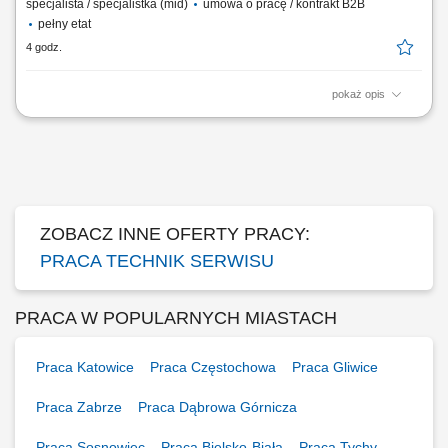
specjalista / specjalistka (mid)
umowa o pracę / kontrakt B2B
pełny etat
4 godz.
pokaż opis
Opis stanowiska: Wykonywanie serwisu, konserwacji i napraw urządzeń
chłodniczych. Instalowanie oraz uruchamianie nowych systemów
chłodniczych. Analiza usterek i dobór odpowiednich rozwiązań
technicznych. Prowadzenie dokumentacji serwisowej oraz
utrzymywanie kontaktu z klientami podczas...
ZOBACZ INNE OFERTY PRACY:
PRACA TECHNIK SERWISU
PRACA W POPULARNYCH MIASTACH
Praca Katowice
Praca Częstochowa
Praca Gliwice
Praca Zabrze
Praca Dąbrowa Górnicza
Praca Sosnowiec
Praca Bielsko-Biała
Praca Tychy