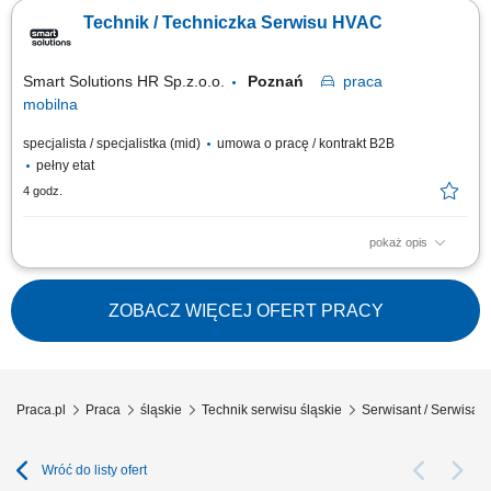
chłodniczych. Instalowanie oraz uruchamianie nowych systemów
Technik / Techniczka Serwisu HVAC
chłodniczych. Analiza usterek i dobór odpowiednich rozwiązań
technicznych. Prowadzenie dokumentacji serwisowej oraz utrzymywanie
kontaktu z klientami podczas...
Smart Solutions HR Sp.z.o.o.
Poznań
praca
mobilna
specjalista / specjalistka (mid)
umowa o pracę / kontrakt B2B
pełny etat
4 godz.
pokaż opis
Opis stanowiska: Wykonywanie serwisu, konserwacji i napraw urządzeń
chłodniczych. Instalowanie oraz uruchamianie nowych systemów
chłodniczych. Analiza usterek i dobór odpowiednich rozwiązań
ZOBACZ WIĘCEJ OFERT PRACY
technicznych. Prowadzenie dokumentacji serwisowej oraz utrzymywanie
kontaktu z klientami podczas...
Praca.pl
Praca
śląskie
Technik serwisu śląskie
Serwisant / Serwisa
Wróć do listy ofert