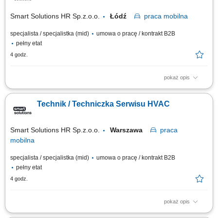
rozwiązywanie problemów technicznych u klientów, montaż i
uruchamianie urządzeń oraz...
Smart Solutions HR Sp.z.o.o.
Łódź
praca
mobilna
specjalista / specjalistka (mid)
umowa o pracę / kontrakt B2B
pełny etat
4 godz.
pokaż opis
Opis stanowiska: Wykonywanie serwisu, konserwacji i napraw urządzeń
chłodniczych. Instalowanie oraz uruchamianie nowych systemów
Technik / Techniczka Serwisu HVAC
chłodniczych. Analiza usterek i dobór odpowiednich rozwiązań
technicznych. Prowadzenie dokumentacji serwisowej oraz utrzymywanie
kontaktu z klientami podczas...
Smart Solutions HR Sp.z.o.o.
Warszawa
praca
mobilna
specjalista / specjalistka (mid)
umowa o pracę / kontrakt B2B
pełny etat
4 godz.
pokaż opis
Opis stanowiska: Wykonywanie serwisu, konserwacji i napraw urządzeń