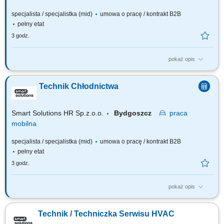
specjalista / specjalistka (mid)
umowa o pracę / kontrakt B2B
pełny etat
3 godz.
pokaż opis
Zakres obowiązków Zakres realizowanych zadań będzie zależał od
Twojego doświadczenia: diagnostyka i usuwanie usterek urządzeń
Technik Chłodnictwa
chłodniczych, wykonywanie przeglądów, napraw oraz prac serwisowych,
rozwiązywanie problemów technicznych u klientów, montaż i
uruchamianie urządzeń oraz...
Smart Solutions HR Sp.z.o.o.
Bydgoszcz
praca
mobilna
specjalista / specjalistka (mid)
umowa o pracę / kontrakt B2B
pełny etat
3 godz.
pokaż opis
Zakres obowiązków Zakres realizowanych zadań będzie zależał od
Twojego doświadczenia: diagnostyka i usuwanie usterek urządzeń
Technik / Techniczka Serwisu HVAC
chłodniczych, wykonywanie przeglądów, napraw oraz prac serwisowych,