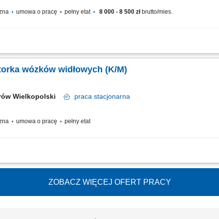
czna
umowa o pracę
pełny etat
8 000 - 8 500 zł
brutto/mies.
odukcyjnego, kontrola stanu instalacji oraz pomieszczeń technicznych, wykonywa
e awarii oraz usterek, realizacja drobnych napraw technicznych, prowadzenie rapo
torka wózków widłowych (K/M)
rów Wielkopolski
praca
stacjonarna
czna
umowa o pracę
pełny etat
w wózków widłowych; Wykonywanie bieżących napraw oraz usuwanie awarii wózk
wach maszyn; Kontrola i odbiór UDT wózków widłowych; Dbałość o stałe, terminowe
ZOBACZ WIĘCEJ OFERT PRACY