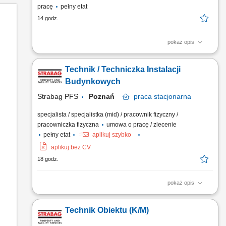
pracę
pełny etat
14 godz.
pokaż opis
Bieżąca obsługa techniczna obiektu logistycznego, Kontrole
instalacji obiektowych i pomieszczeń technicznych,
Technik / Techniczka Instalacji
Konserwacja systemów technicznych, Usuwanie awarii i
usterek, wykonywanie drobnych napraw, Raportowanie prac
Budynkowych
serwisowych.
Strabag PFS
Poznań
praca
stacjonarna
specjalista / specjalistka (mid) / pracownik fizyczny /
pracowniczka fizyczna
umowa o pracę / zlecenie
pełny etat
aplikuj szybko
aplikuj bez CV
18 godz.
pokaż opis
Opis stanowiska Utrzymanie sprawności instalacji
budynkowych: elektrycznych, wentylacyjnych, klimatyzacyjnych
Technik Obiektu (K/M)
i wodnych. Regularne przeglądy oraz konserwacja urządzeń
technicznych. Usuwanie awarii i bieżące reagowanie na