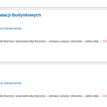
gistycznego, Kontrole instalacji obiektowych i pomieszczeń technicznych, Konser
aw, Raportowanie prac serwisowych.
stalacji Budynkowych
ca
stacjonarna
wnik fizyczny / pracowniczka fizyczna
umowa o pracę / zlecenie
pełny etat
 instalacji budynkowych: elektrycznych, wentylacyjnych, klimatyzacyjnych i wodn
i i bieżące reagowanie na zgłoszenia serwisowe. Współpraca z zewnętrznymi serw
ca
stacjonarna
wnik fizyczny / pracowniczka fizyczna
umowa o pracę / zlecenie
pełny etat