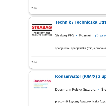
2 dni
Przeprowadzanie przeglądów, konserwa
maszyn do kontroli i odbiorów UDT. Te
Technik / Techniczka Ut
Strabag PFS
Poznań
pra
specjalista / specjalistka (mid) / praco
2 dni
Opis stanowiska Zapewnienie sprawnego
konserwacja oraz wykonywanie przegląd
Konserwator (K/M/X) z u
Dussmann Polska Sp.z o.o.
Śr
pracownik fizyczny / pracowniczka fizy