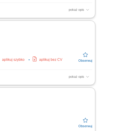
pokaż opis
ość techniczną floty. Przygotowywanie
aplikuj szybko
aplikuj bez CV
pokaż opis
izacyjnych i grzewczych). Bieżąca
i oraz urządzeń....