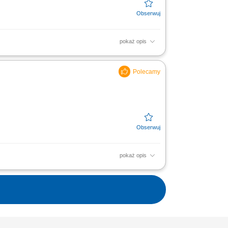
pokaż opis
nie prac konserwacyjnych przy systemach
rtów z wykonanych prac...
pokaż opis
ów widłowych; Raportowanie o
 i rzetelne raportowanie swojej pracy;