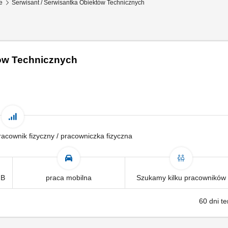
e
Serwisant / Serwisantka Obiektów Technicznych
tów Technicznych
 pracownik fizyczny / pracowniczka fizyczna
2B
praca mobilna
Szukamy kilku pracowników
60 dni t