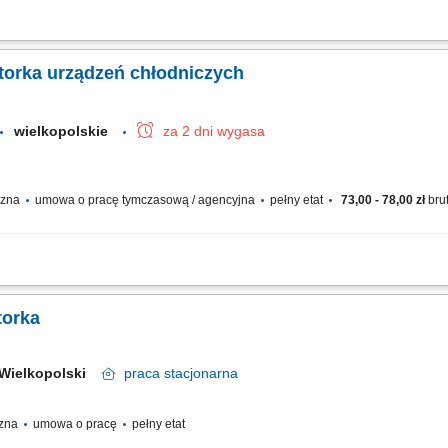
acja instalacji i urządzeń budynkowych: instalacje elektryczne, wodno-kanalizacyj
dzeń; usuwanie awarii; współpraca z serwisami zewnętrznymi; raportowanie zgod
torka urządzeń chłodniczych
wielkopolskie
za 2 dni wygasa
yczna
umowa o pracę tymczasową / agencyjna
pełny etat
73,00 - 78,00 zł
bru
wanie usterek i przeglądy reeferów na terminalu. Prowadzenie rejestru wykorzys
acyjnych i testów odbiorczych urządzeń. Monitorowanie parametrów termicznych n
torka
 Wielkopolski
praca
stacjonarna
czna
umowa o pracę
pełny etat