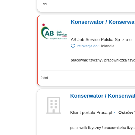
1 dni
Zadania: bieżąca eksploatacja, konserw
monitorowanie pracy powierzonych urzą
Konserwator / Konserwa
AB Job Service Polska Sp. z o.o.
relokacja do:
Holandia
pracownik fizyczny / pracowniczka fiz
2 dni
Twoje zadania: Nadzór techniczny, usu
chłodniczego. Realizacja prac modyfik
Konserwator / Konserwa
Klient portalu Praca.pl
Ostrów
pracownik fizyczny / pracowniczka fizy