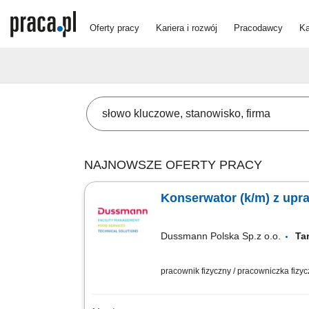
Oferty pracy
Kariera i rozwój
Pracodawcy
Ka
NAJNOWSZE OFERTY PRACY
Konserwator (k/m) z upr
Dussmann Polska Sp.z o.o.
Ta
pracownik fizyczny / pracowniczka fizy