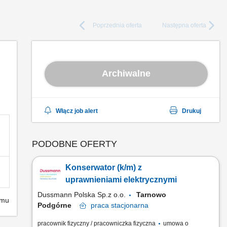
Poprzednia
oferta
Następna
oferta
Archiwalne
Włącz job alert
Drukuj
PODOBNE OFERTY
Konserwator (k/m) z
uprawnieniami elektrycznymi
Dussmann Polska Sp.z o.o.
Tarnowo
emu
Podgórne
praca
stacjonarna
pracownik fizyczny / pracowniczka fizyczna
umowa o