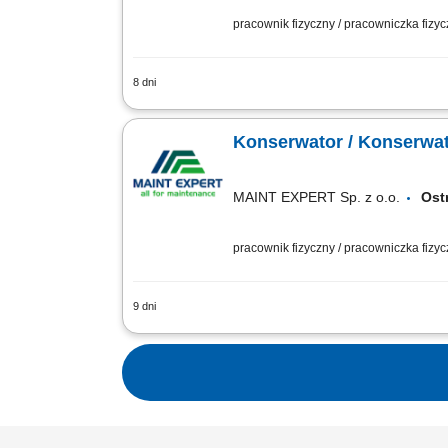
pracownik fizyczny / pracowniczka fizy
8 dni
bieżąca obsługa techniczna budynku pr
technicznych, diagnozowanie i usuwani
Konserwator / Konserwa
MAINT EXPERT Sp. z o.o.
Ost
pracownik fizyczny / pracowniczka fizy
9 dni
Wykonywanie konserwacji i przeglądó
przeglądach, konserwacjach oraz napra