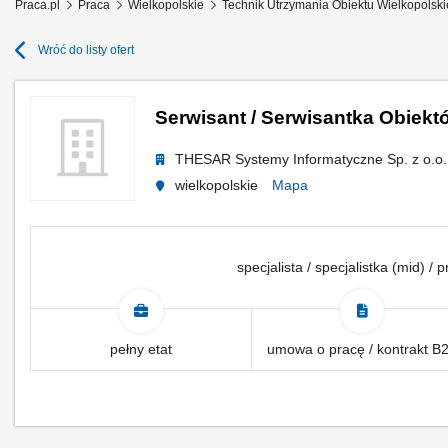
Praca.pl
Praca
Wielkopolskie
Technik Utrzymania Obiektu Wielkopolski
Wróć do listy ofert
Serwisant / Serwisantka Obiek
THESAR Systemy Informatyczne Sp. z o.o.
wielkopolskie
Mapa
specjalista / specjalistka (mid) /
pełny etat
umowa o pracę / kontrakt B