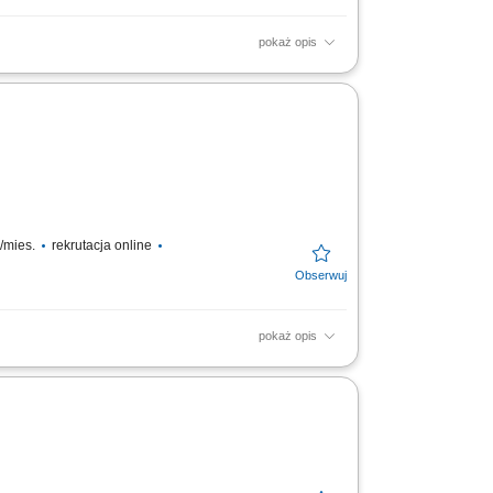
pokaż opis
erwacja systemów technicznych, Usuwanie
o/mies.
rekrutacja online
pokaż opis
rznych; Montaż listew narożnych, zestawów
pracy: 35...