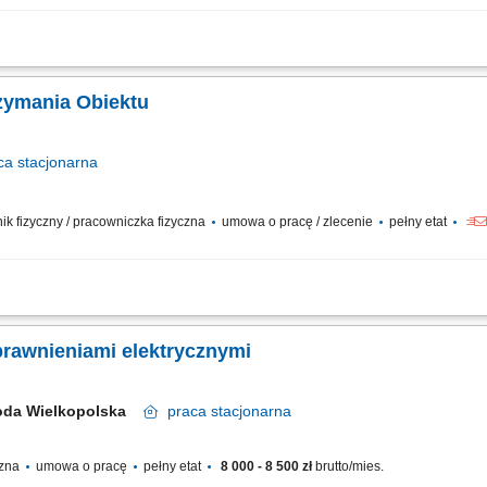
cji i napraw bieżących wózków widłowych. Usuwanie awarii oraz dbanie o sprawn
rminowe i rzetelne raportowanie wykonanych prac oraz przeglądów.
rzymania Obiektu
ca
stacjonarna
wnik fizyczny / pracowniczka fizyczna
umowa o pracę / zlecenie
pełny etat
 działania instalacji i urządzeń budynkowych (elektrycznych, HVAC, wodno-kanal
ów technicznych systemów w obiekcie. Diagnozowanie i usuwanie awarii instalacj
prawnieniami elektrycznymi
oda Wielkopolska
praca
stacjonarna
czna
umowa o pracę
pełny etat
8 000 - 8 500 zł
brutto/mies.