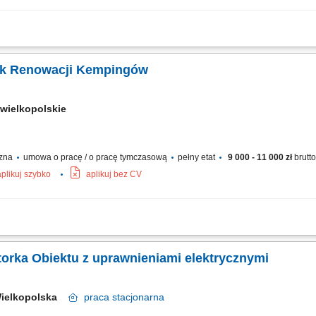
odukcyjnego, Kontrole instalacji obiektowych i pomieszczeń technicznych, Kons
h napraw, Raportowanie prac serwisowych.
ik Renowacji Kempingów
wielkopolskie
czna
umowa o pracę / o pracę tymczasową
pełny etat
9 000 - 11 000 zł
brutt
aplikuj szybko
aplikuj bez CV
ngowych na podstawie listy zadań; Malowanie drzwi, sufitów oraz tarasów zewnęt
 i osprzętu elektrycznego; Układanie wykładzin podłogowych oraz linoleum; Czas 
orka Obiektu z uprawnieniami elektrycznymi
Wielkopolska
praca
stacjonarna