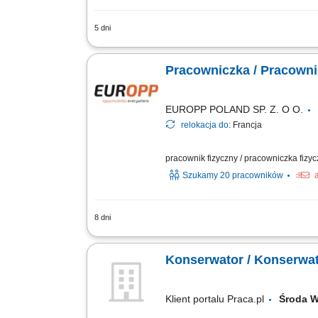
5 dni
Bieżąca obsługa techniczna budynku pr
awarii i usterek, wykonywanie drobnyc
Pracowniczka / Pracown
EUROPP POLAND SP. Z. O O.
relokacja do:
Francja
pracownik fizyczny / pracowniczka fizy
Szukamy 20 pracowników
8 dni
Odświeżanie i renowacja domków kempi
prysznicowych oraz wymiana oświetlenia
Konserwator / Konserwat
Klient portalu Praca.pl
Środa 