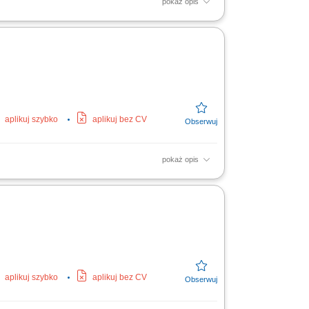
pokaż opis
wacja systemów technicznych, Usuwanie awarii
aplikuj szybko
aplikuj bez CV
pokaż opis
ych. Regularne przeglądy oraz konserwacja
isami...
aplikuj szybko
aplikuj bez CV