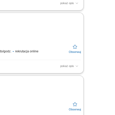
pokaż opis
ne, klimatyzacyjne, grzewcze, wentylacyjne;
nie z procedurami;
tto/godz.
rekrutacja online
pokaż opis
tanych komponentów oraz czynnika
a terenie nowoczesnego...