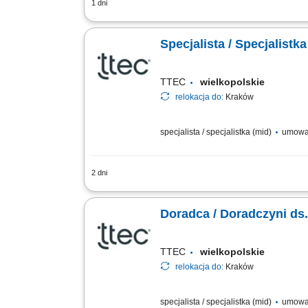
1 dni
Teren pracy: 2-3 powiaty Zakres Obowi
Codzienne wsparcie techniczne dla Kl
Specjalista / Specjalist
TTEC
wielkopolskie
relokacja do:
Kraków
specjalista / specjalistka (mid)
umowa
2 dni
Opis stanowiska rozwijanie współpracy
rekomendowanie działań zwiększających
Doradca / Doradczyni ds
TTEC
wielkopolskie
relokacja do:
Kraków
specjalista / specjalistka (mid)
umowa