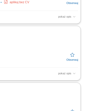
aplikuj bez CV
pokaż opis
wych. Realizowanie celów biznesowych
ntów odwiedzających salon i...
pokaż opis
Aktywne doradztwo produktowe oraz
 Współpraca z zespołem...