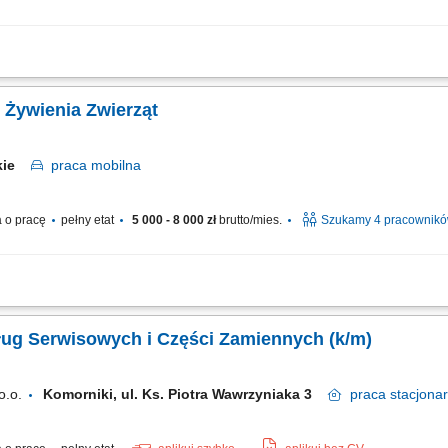
ji z klientami i rozwijanie powierzonych kont biznesowych, rekomendowanie dzia
ketingowych oraz proponowanie nowych możliwości rozwoju, aktywne budowanie rel
 Żywienia Zwierząt
skie
praca
mobilna
 o pracę
pełny etat
5 000 - 8 000 zł
brutto/mies.
Szukamy 4 pracownik
 w kilku lokalizacjach w Polsce. Zakres obowiązków: Sprzedaż dodatków paszowy
wijanie współpracy z obecnymi partnerami. Budowanie długofalowych relacji z hod
ug Serwisowych i Części Zamiennych (k/m)
o.o.
Komorniki, ul. Ks. Piotra Wawrzyniaka 3
praca
stacjona