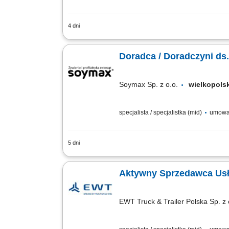
4 dni
Opis stanowiska prowadzenie konsultac
reklamowych, analizowanie wyników mar
Doradca / Doradczyni ds.
Soymax Sp. z o.o.
wielkopol
specjalista / specjalistka (mid)
umowa
5 dni
Poszukujemy Konsultantów ds. Żywienia
Pozyskiwanie nowych klientów oraz roz
Aktywny Sprzedawca Usł
EWT Truck & Trailer Polska Sp. z 