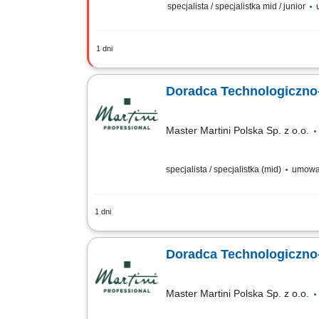
specjalista / specjalistka mid / junior
u
1 dni
Opis stanowiska Kompleksowe prowadz
poprzez doradztwo i sprzedaż odzieży 
Doradca Technologiczno
Master Martini Polska Sp. z o.o.
specjalista / specjalistka (mid)
umowa
1 dni
Twój obszar odpowiedzialności: Budowan
prowadzenie prezentacji i pokazów u k
Doradca Technologiczno
Master Martini Polska Sp. z o.o.