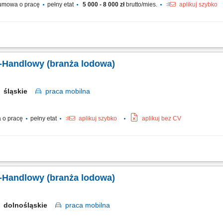
mowa o pracę
pełny etat
5 000 - 8 000 zł
brutto/mies.
aplikuj szybko
enie operacji kasowych oraz dbanie o prawidłowy obieg dokumentów sprzedażo
ochronnej, akcesoriów oraz pojazdów motocyklowych. Identyfikowanie potrzeb klie
-Handlowy (branża lodowa)
śląskie
praca
mobilna
 o pracę
pełny etat
aplikuj szybko
aplikuj bez CV
ie długofalowych, partnerskich relacji z klientami B2B (cukiernie, lodziarnie). 
lientów. Udział w targach, szkoleniach oraz kluczowych wydarzeniach branżowych.
-Handlowy (branża lodowa)
dolnośląskie
praca
mobilna