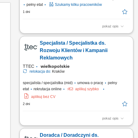
pełny etat
Szukamy kilku pracowników
1 dni
pokaż opis
Teren pracy: 2-3 powiaty Zakres Obowiązków: Wizyty u
Rolników i budowanie zaufania; Ekspertyza: ocena
Specjalista / Specjalistka ds.
upraw/zwierząt i rekomendacja najlepszych rozwiązań;
Codzienne wsparcie techniczne dla Klientów; Realizacja
Rozwoju Klientów i Kampanii
planów sprzedażowych;
Reklamowych
TTEC
wielkopolskie
relokacja do:
Kraków
specjalista / specjalistka (mid)
umowa o pracę
pełny
etat
rekrutacja online
aplikuj szybko
aplikuj bez CV
2 dni
pokaż opis
Opis stanowiska rozwijanie współpracy z klientami
biznesowymi poprzez regularny kontakt telefoniczny i mailowy,
Doradca / Doradczyni ds.
analizowanie wyników kampanii reklamowych oraz