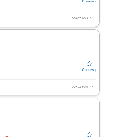
pokaż opis
wisu; Wizyty u Klientów - podtrzymywanie
...
pokaż opis
dywidualnych rozwiązań z zakresu
dukowanie zespołu sklepu...