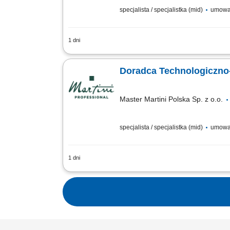
specjalista / specjalistka (mid)
umowa
1 dni
Twój obszar odpowiedzialności: Budowan
prowadzenie prezentacji i pokazów u k
Doradca Technologiczno
Master Martini Polska Sp. z o.o.
specjalista / specjalistka (mid)
umowa
1 dni
Twój obszar odpowiedzialności: Budowan
prowadzenie prezentacji i pokazów u k