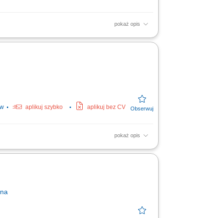
pokaż opis
łań zwiększających skuteczność kampanii
acji z klientami i...
ów
aplikuj szybko
aplikuj bez CV
pokaż opis
ch dla bydła na powierzonym terenie.
owcami i...
rna