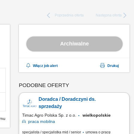
Poprzednia
oferta
Następna
oferta
Archiwalne
Włącz job alert
Drukuj
PODOBNE OFERTY
Doradca / Doradczyni ds.
sprzedaży
Timac Agro Polska Sp. z o.o.
wielkopolskie
emu
praca
mobilna
specjalista / specjalistka mid / senior
umowa o pracę