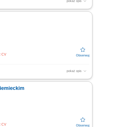
pokaż opis
 i rekomendacja najlepszych rozwiązań;
z CV
pokaż opis
izowanie wyników kampanii reklamowych oraz
owych...
niemieckim
z CV