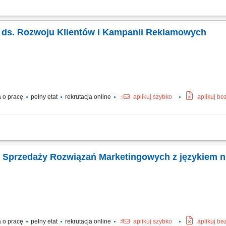
ązków: Wizyty u Rolników i budowanie zaufania; Ekspertyza: ocena upraw/zwierząt
ientów; Realizacja planów sprzedażowych;
ka ds. Rozwoju Klientów i Kampanii Reklamowych
 o pracę
pełny etat
rekrutacja online
aplikuj szybko
aplikuj be
 z klientami biznesowymi poprzez regularny kontakt telefoniczny i mailowy, anal
 ich skuteczność, identyfikowanie możliwości rozwoju kont i pozyskiwania dodatk
. Sprzedaży Rozwiązań Marketingowych z językiem 
 o pracę
pełny etat
rekrutacja online
aplikuj szybko
aplikuj be