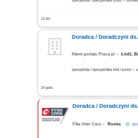
specjalista / specjalistka (mid)
umowa
12 dni
Obowiązki: Aktywne pozyskiwanie i spr
relacji handlowych; Komunikacja wewnę
Doradca / Doradczyni ds
Klient portalu Praca.pl
Łódź, 
specjalista / specjalistka mid / junior
u
20 godz.
Diagnozowanie potrzeb klientów w cel
odnawialnych źródeł energii. Tworzenie
Doradca / Doradczyni ds
Filia Inter Cars
Rumia
pr