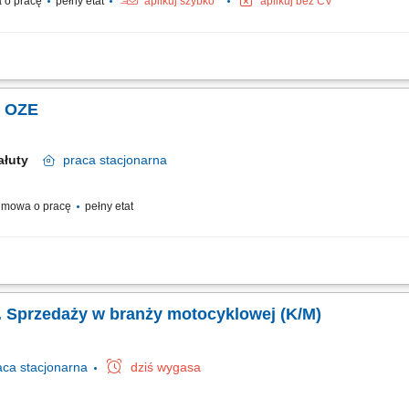
 o pracę
pełny etat
aplikuj szybko
aplikuj bez CV
zedaż usług serwisowych oraz części zamiennych; Analiza baz danych Klientów ser
trzna z innymi działami (Sprzedaż, Serwis, Części Zamienne, Dział powypadkowy)
. OZE
Bałuty
praca
stacjonarna
mowa o pracę
pełny etat
u doboru optymalnych systemów energooszczędnych. Projektowanie i sprzedaż in
 trwałych relacji z kontrahentami przy wykorzystaniu systemów lojalnościowych. E
. Sprzedaży w branży motocyklowej (K/M)
aca
stacjonarna
dziś wygasa