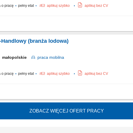
 o pracę
pełny etat
aplikuj szybko
aplikuj bez CV
ie długofalowych, partnerskich relacji z klientami B2B (cukiernie, lodziarnie). 
lientów. Udział w targach, szkoleniach oraz kluczowych wydarzeniach branżowych.
-Handlowy (branża lodowa)
małopolskie
praca
mobilna
 o pracę
pełny etat
aplikuj szybko
aplikuj bez CV
ie długofalowych, partnerskich relacji z klientami B2B (cukiernie, lodziarnie). 
lientów. Udział w targach, szkoleniach oraz kluczowych wydarzeniach branżowych.
ZOBACZ WIĘCEJ OFERT PRACY