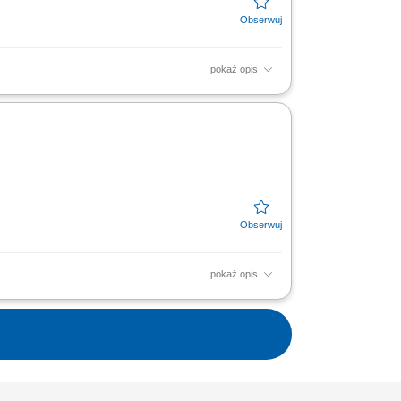
pokaż opis
Aktywne doradztwo produktowe oraz
 Współpraca z zespołem...
pokaż opis
Aktywne doradztwo produktowe oraz
 Współpraca z zespołem...