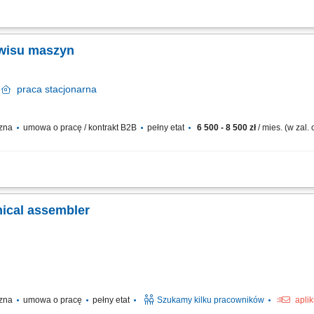
szynowego poprzez szybkie usuwanie awarii. Realizowanie harmonogramu przegl
owości w działaniu maszyn przemysłowych. Wdrażanie ulepszeń technicznych oraz 
rwisu maszyn
y
praca
stacjonarna
czna
umowa o pracę / kontrakt B2B
pełny etat
6 500 - 8 500 zł
/ mies. (w zal
 zabudów komunalnych, usuwanie usterek hydraulicznych, mechanicznych i elekt
cja i kalibracja układów sterowania i hydrauliki siłowej, współpraca z działem prod
nical assembler
czna
umowa o pracę
pełny etat
Szukamy kilku pracowników
apli