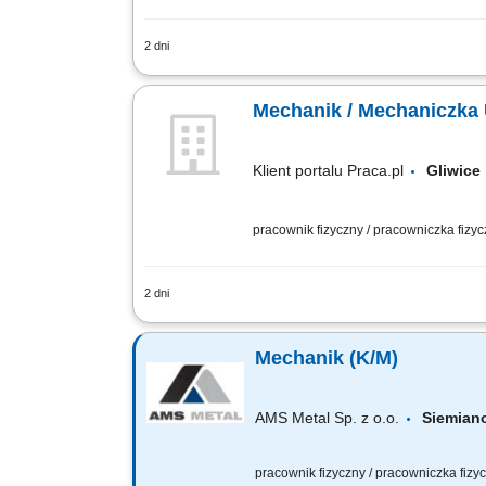
2 dni
Twoja rola w STRABAG diagnostyka ust
przygotowanie listy części; Co jest dl
Mechanik / Mechaniczka
Klient portalu Praca.pl
Gliwi
pracownik fizyczny / pracowniczka fizy
2 dni
Utrzymanie ciągłości pracy maszyn pro
Kontrola poprawności działania instalacj
Mechanik (K/M)
AMS Metal Sp. z o.o.
Siemian
pracownik fizyczny / pracowniczka fiz