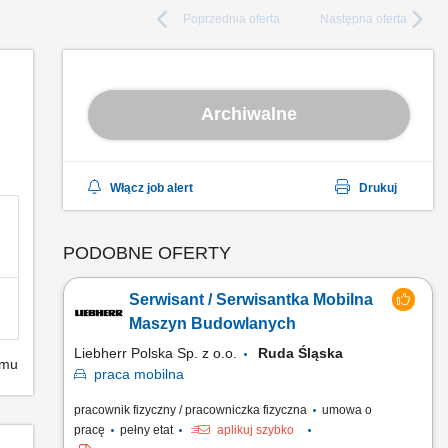
Poprzednia
oferta
Następna
oferta
Archiwalne
Włącz job alert
Drukuj
PODOBNE OFERTY
Serwisant / Serwisantka Mobilna
Maszyn Budowlanych
Liebherr Polska Sp. z o.o.
Ruda Śląska
emu
praca
mobilna
pracownik fizyczny / pracowniczka fizyczna
umowa o
pracę
pełny etat
aplikuj szybko