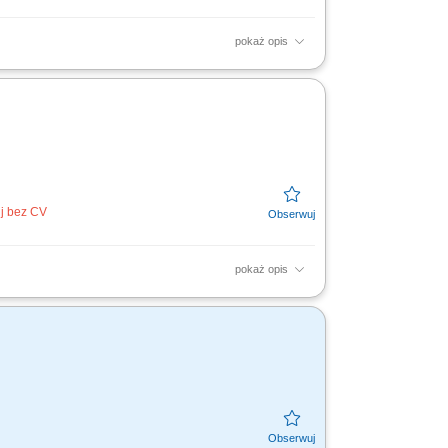
pokaż opis
; weryfikacja stanu technicznego maszyn;
aniki, mechatroniki,...
uj bez CV
pokaż opis
glądów, remontów oraz konserwacji urządzeń.