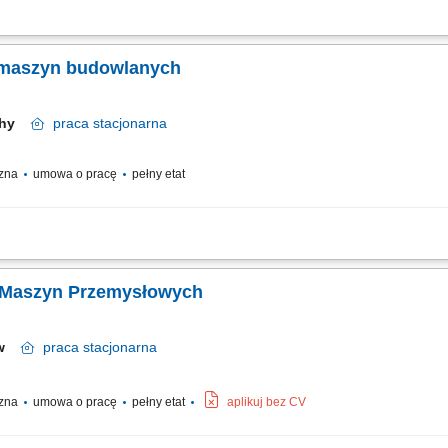
n Budowlanych Miejsce pracy: Rusiec k.Nadarzyna Aplikacje proszę przesyłać na a
bherra 8, 41-710 Ruda Śląska tel. 32 342 69 72 Dziękujemy za wszystkie nadesłane 
a maszyn budowlanych
chy
praca
stacjonarna
czna
umowa o pracę
pełny etat
a maszyn budowlanych. Konserwacja i montaż urządzeń. Prowadzenie dokumentacji
t części zapasowych.
 Maszyn Przemysłowych
ów
praca
stacjonarna
czna
umowa o pracę
pełny etat
aplikuj bez CV