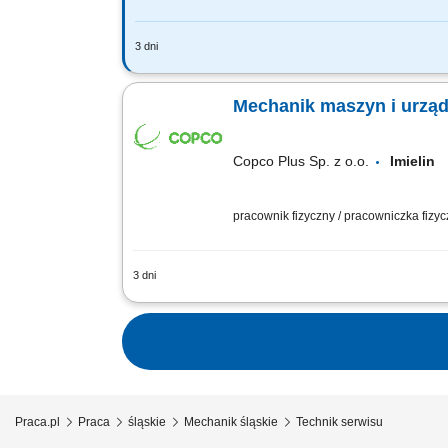
3 dni
Twój zakres obowiązków: rozpoznanie 
wykonywanie przeglądów okresowych i 
Mechanik maszyn i urzą
Copco Plus Sp. z o.o.
Imieli
pracownik fizyczny / pracowniczka fizy
3 dni
Zadania Utrzymanie ciągłości pracy li
stan techniczny urządzeń. Współdziała
Praca.pl
Praca
śląskie
Mechanik śląskie
Technik serwisu