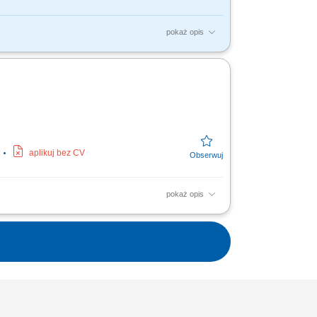
pokaż opis
ja i przebudowa maszyn i urządzeń
raportów z przeprowadzanych...
aplikuj bez CV
pokaż opis
anowych remontów oraz dbanie o optymalny
wykonanych prac...