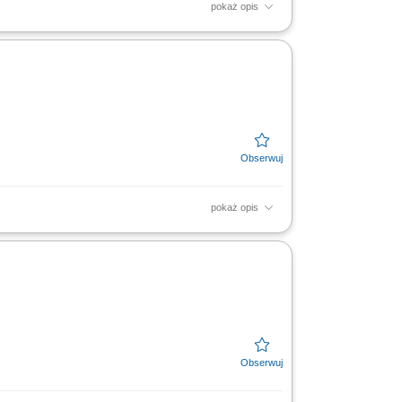
pokaż opis
dres : rekrutacja@liebherr.com lub
aplikacje....
pokaż opis
 technicznej. Weryfikacja stanu