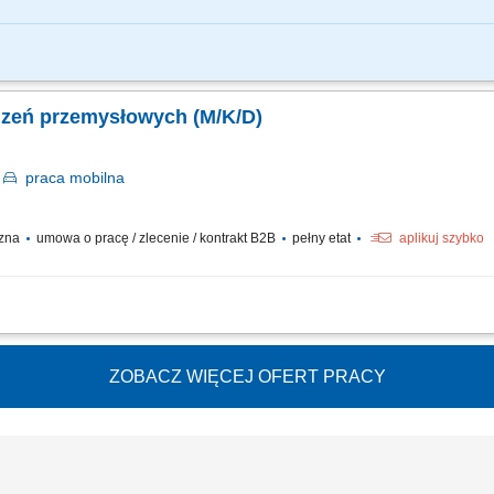
i usuwanie awarii urządzeń produkcyjnych i maszyn przeładunkowych modernizac
konserwacji zapobieganie awariom poprzez działania prewencyjne sporządzanie 
dzeń przemysłowych (M/K/D)
n
praca
mobilna
czna
umowa o pracę / zlecenie / kontrakt B2B
pełny etat
aplikuj szybko
nii produkcyjnych poprzez usuwanie nagłych awarii mechanicznych. Realizacja pl
nie z innymi działami w celu usprawniania procesów technicznych. Rejestrowanie 
ZOBACZ WIĘCEJ OFERT PRACY