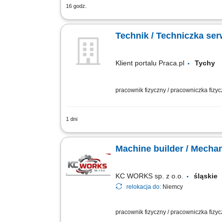
16 godz.
Zapewnienie ciągłości pracy parku ma
naprawczych. Diagnozowanie nieprawidł
Technik / Techniczka se
Klient portalu Praca.pl
Tych
pracownik fizyczny / pracowniczka fizy
1 dni
wykonywanie przeglądów i diagnostyka
urządzeń zgodnie z dokumentacją, regula
Machine builder / Mecha
KC WORKS sp. z o.o.
śląskie
relokacja do:
Niemcy
pracownik fizyczny / pracowniczka fizy