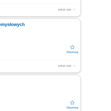
pokaż opis
f machines and mechanical components;
res, piping, fans,...
zemysłowych
pokaż opis
tegracja poszczególnych zespołów
nicznych podczas montażu;...