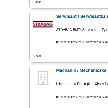
11 godz.
Serwisant / Serwisantka Mobilna Maszy
Liebherr-Polska Sp. z o.o. ul.Hansa Lie
Serwisant / Serwisantk
STRABAG BMTI Sp. z o.o.
Ty
pracownik fizyczny / pracowniczka fizy
16 godz.
Opis stanowiska Diagnostyka i napraw
technicznego maszyn. Sporządzanie lis
Mechanik / Mechaniczka
Klient portalu Praca.pl
Chorz
pracownik fizyczny / pracowniczka fizy