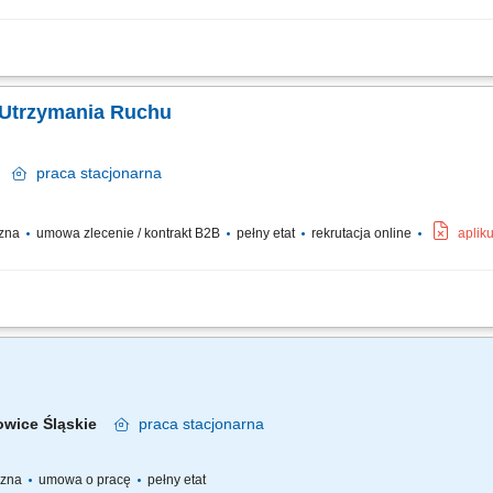
erek; naprawa i konserwacja; montaż nowych urządzeń; prowadzenie dokumentacji
a nas ważne wykształcenie techniczne min zawodowe, preferowane w dziedzinie mech
 Utrzymania Ruchu
ce
praca
stacjonarna
czna
umowa zlecenie / kontrakt B2B
pełny etat
rekrutacja online
aplik
dukcyjnych poprzez diagnostykę i naprawę usterek. Realizacja planowanych prze
i i infrastruktury technicznej zakładu. Analiza przyczyn awarii oraz wdrażanie...
owice Śląskie
praca
stacjonarna
yczna
umowa o pracę
pełny etat