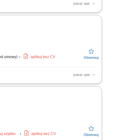
pokaż opis
ądów okresowych, prac konserwacyjnych i
udział w instalacji...
. od umowy)
aplikuj bez CV
pokaż opis
rycznych, montaż oraz uruchamianie nowych
ukcji i...
kuj szybko
aplikuj bez CV