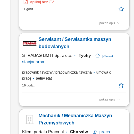
aplikuj bez CV
11 godz.
pokaż opis
Serwisant / Serwisantka Mobilna Maszyn Budowlanych
Miejsce pracy: Rusiec k.Nadarzyna Aplikacje proszę przesyłać
Serwisant / Serwisantka maszyn
na adres : rekrutacja@liebherr.com lub Liebherr-Polska Sp. z
o.o. ul.Hansa Liebherra 8, 41-710 Ruda Śląska tel. 32 342 69
budowlanych
72 Dziękujemy za wszystkie nadesłane aplikacje....
STRABAG BMTI Sp. z o.o.
Tychy
praca
stacjonarna
pracownik fizyczny / pracowniczka fizyczna
umowa o
pracę
pełny etat
16 godz.
pokaż opis
Opis stanowiska Diagnostyka i naprawa maszyn budowlanych.
Konserwacja i montaż urządzeń. Prowadzenie dokumentacji
Mechanik / Mechaniczka Maszyn
technicznej. Weryfikacja stanu technicznego maszyn.
Sporządzanie list części zapasowych.
Przemysłowych
Klient portalu Praca.pl
Chorzów
praca