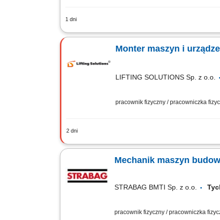
1 dni
The work will be carried out at our pr
Installation of machine parts according 
Monter maszyn i urządz
LIFTING SOLUTIONS Sp. z o.o.
pracownik fizyczny / pracowniczka fiz
2 dni
Zadania Mechaniczny montaż urządzeń
mechanicznych w kompletne systemy p
Mechanik maszyn budowl
STRABAG BMTI Sp. z o.o.
Ty
pracownik fizyczny / pracowniczka fizy