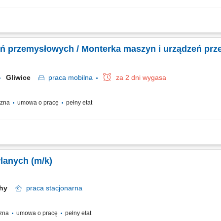
oduction and assembly location in Lindern, Germany. Responsibilities: Assembly o
to technical drawings; Mechanical fitting and assembly work; Assembly of steel structu
eń przemysłowych / Monterka maszyn i urządzeń pr
Gliwice
praca
mobilna
za 2 dni wygasa
yczna
umowa o pracę
pełny etat
, maszyn oraz stanowisk przemysłowych na podstawie rysunków technicznych; In
rodukcyjne; Bieżące diagnozowanie i samodzielne rozwiązywanie problemów tech
anych (m/k)
chy
praca
stacjonarna
czna
umowa o pracę
pełny etat