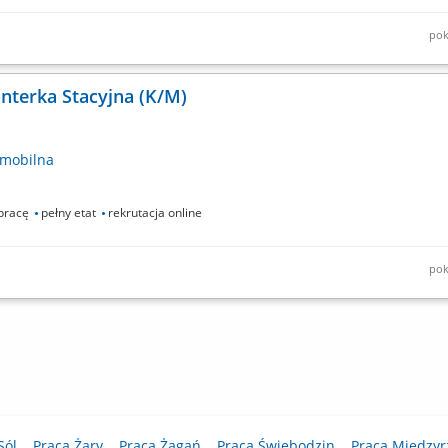
pok
ków: Prace montażowe przy budowie stacji elektroenergetycznych w Polsce;
nterka Stacyjna (K/M)
mobilna
pracę
pełny etat
rekrutacja online
pok
Sól
Praca Żary
Praca Żagań
Praca Świebodzin
Praca Międzyr