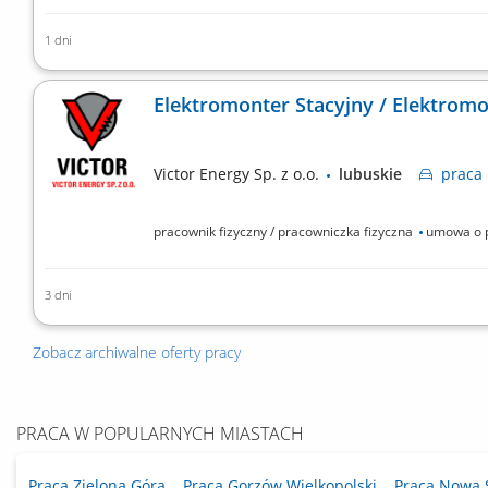
1 dni
praca mobilna na terenie całego kraju Zakres obowiąz
Elektromonter Stacyjny / Elektromo
Victor Energy Sp. z o.o.
lubuskie
praca
pracownik fizyczny / pracowniczka fizyczna
umowa o 
3 dni
praca mobilna na terenie całego kraju
Zobacz archiwalne oferty pracy
PRACA W POPULARNYCH MIASTACH
Praca Zielona Góra
Praca Gorzów Wielkopolski
Praca Nowa 