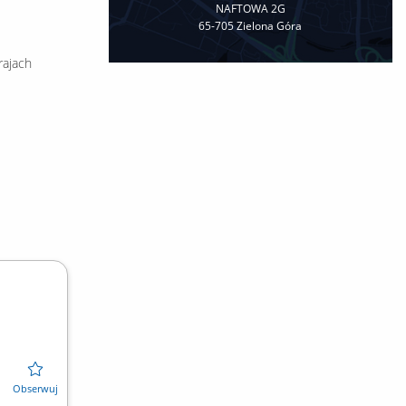
NAFTOWA 2G
65-705 Zielona Góra
rajach