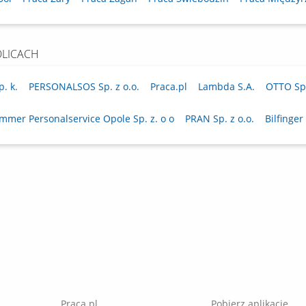
OLICACH
p. k.
PERSONALSOS Sp. z o.o.
Praca.pl
Lambda S.A.
OTTO Spe
mmer Personalservice Opole Sp. z. o o
PRAN Sp. z o.o.
Bilfinger
Praca.pl
Pobierz aplikację