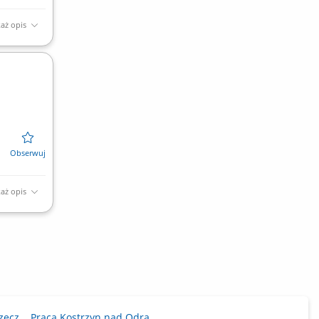
aż opis
aż opis
zecz
Praca Kostrzyn nad Odrą