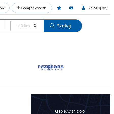
ców
Dodaj ogłoszenie
Zaloguj się
Szukaj
REZONANS SP. Z O.O.