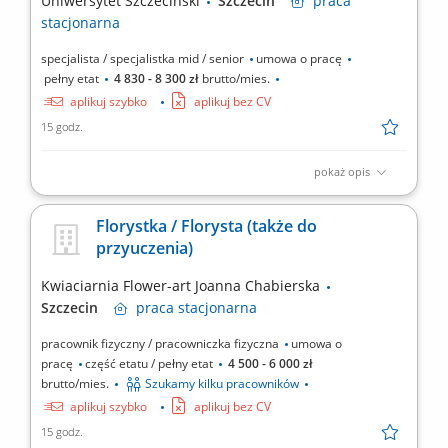
Uniwersytet Szczeciński
Szczecin
praca
stacjonarna
specjalista / specjalistka mid / senior
umowa o pracę
pełny etat
4 830 - 8 300 zł
brutto/mies.
aplikuj szybko
aplikuj bez CV
15 godz.
pokaż opis
Zadania Organizowanie okresowych przeglądów stanu
technicznego budynków, instalacji oraz urządzeń;
Florystka / Florysta (także do
Opracowywanie planów remontów oraz nadzór nad bieżącą
przyuczenia)
konserwacją i pracami zapobiegawczymi; Sporządzanie i
weryfikacja dokumentacji projektowo-kosztorysowej, w tym
Kwiaciarnia Flower-art Joanna Chabierska
kosztorysów...
Szczecin
praca
stacjonarna
pracownik fizyczny / pracowniczka fizyczna
umowa o
pracę
część etatu / pełny etat
4 500 - 6 000 zł
brutto/mies.
Szukamy kilku pracowników
aplikuj szybko
aplikuj bez CV
15 godz.