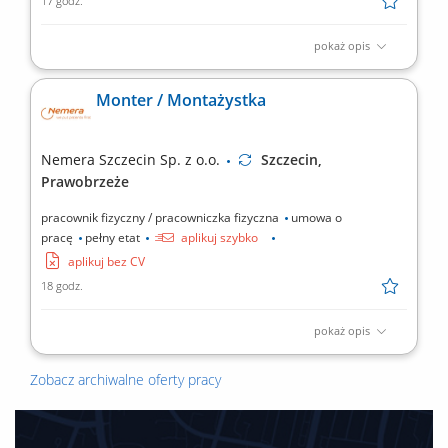
17 godz.
pokaż opis
Zakres obowiązków: Sprzedaż łączy światłowodowych —
standardowych i symetrycznych z SLA; Budowa własnego lejka:
Monter / Montażystka
lista firm w terenie, sygnały zakupowe (nowa hala, nowy oddział,
rekrutacja informatyka), polecenia od obecnych klientów i od
lokalnych firm IT; Wizje lokalne i zbieranie...
Nemera Szczecin Sp. z o.o.
Szczecin,
Prawobrzeże
pracownik fizyczny / pracowniczka fizyczna
umowa o
pracę
pełny etat
aplikuj szybko
aplikuj bez CV
18 godz.
pokaż opis
Zakres obowiązków: Ręczny montaż miniaturowych
komponentów oraz obsługa linii półautomatycznej. Praca na
Zobacz archiwalne oferty pracy
prostych maszynach produkcyjnych oraz prasach. Oznakowanie
elementów technikami: laser, tampodruk i hot-print. Kontrola
jakościowa oraz raportowanie wykonanych prac.