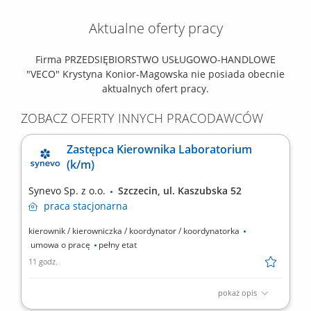
Aktualne oferty pracy
Firma PRZEDSIĘBIORSTWO USŁUGOWO-HANDLOWE
"VECO" Krystyna Konior-Magowska nie posiada obecnie
aktualnych ofert pracy.
ZOBACZ OFERTY INNYCH PRACODAWCÓW
Zastępca Kierownika Laboratorium
(k/m)
Synevo Sp. z o.o.
Szczecin, ul. Kaszubska 52
praca
stacjonarna
kierownik / kierowniczka / koordynator / koordynatorka
umowa o pracę
pełny etat
11 godz.
pokaż opis
Opis stanowiska Wspieranie Kierownika w zarządzaniu pracą