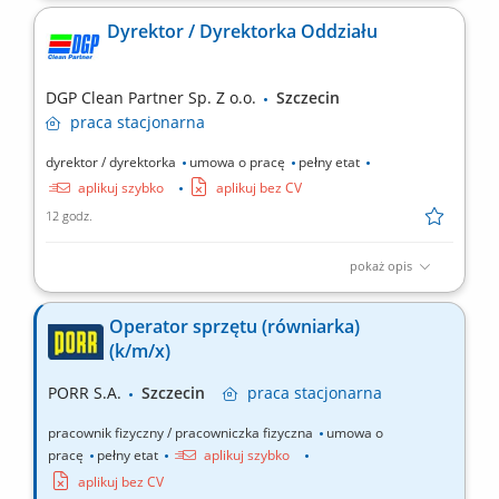
laboratorium Synevo w Szczecinie; Kierowanie zespołem
Dyrektor / Dyrektorka Oddziału
personelu medycznego i niemedycznego; Nadzór nad realizacją
wykonywanych badań; Nadzór nad sprawami administracyjnymi
dotyczącymi laboratorium; Zapewnienie najwyższej jakości...
DGP Clean Partner Sp. Z o.o.
Szczecin
praca
stacjonarna
dyrektor / dyrektorka
umowa o pracę
pełny etat
aplikuj szybko
aplikuj bez CV
12 godz.
pokaż opis
Biuro oddziału w Szczecinie Twój zakres obowiązków: W ramach
pełnionej funkcji osoba zatrudniona na tym stanowisku będzie
Operator sprzętu (równiarka)
odpowiedzialna za planowanie, organizowanie i monitorowanie
(k/m/x)
działalności oddziału w zakresie świadczenia usług
porządkowych w sposób zapewniający terminową,...
PORR S.A.
Szczecin
praca
stacjonarna
pracownik fizyczny / pracowniczka fizyczna
umowa o
pracę
pełny etat
aplikuj szybko
aplikuj bez CV