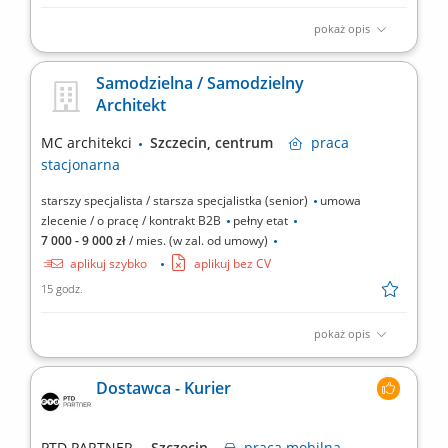
pokaż opis
Tworzenie unikalnych bukietów, wiązanek oraz
okolicznościowych kompozycji z kwiatów ciętych i doniczkowych.
Samodzielna / Samodzielny
Doradzanie klientom w wyborze odpowiednich roślin, dekoracji
Architekt
oraz środków do ich pielęgnacji. Pielęgnacja asortymentu
roślinnego, w tym podcinanie, podlewane oraz właściwe...
MC architekci
Szczecin, centrum
praca
stacjonarna
starszy specjalista / starsza specjalistka (senior)
umowa
zlecenie / o pracę / kontrakt B2B
pełny etat
7 000 - 9 000 zł
/ mies. (w zal. od umowy)
aplikuj szybko
aplikuj bez CV
15 godz.
pokaż opis
Opis stanowiska: Opracowywanie dokumentacji projektowej oraz
modelowanie w programie Archicad; Udział w realizacjach z
Dostawca - Kurier
obszaru budownictwa mieszkaniowego, usługowego i
projektowania wnętrz; Samodzielne prowadzenie wyznaczonych
zadań i zagadnień projektowych; Tworzenie wizualizacji oraz...
PTD PARTNER
Szczecin
praca
mobilna