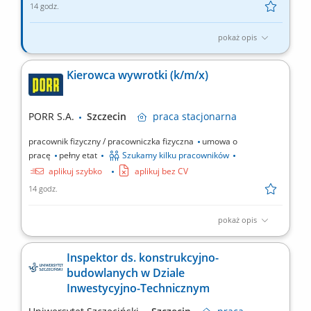
14 godz.
pokaż opis
Zadania: Wykonywanie prac związanych z profilowaniem i
wyrównywaniem nawierzchni (gruntowych, drogowych) przy
Kierowca wywrotki (k/m/x)
użyciu równiarki, Przygotowanie podłoża pod dalsze etapy robót
drogowych zgodnie z dokumentacją i wytycznymi, Obsługa
równiarki wraz z bieżącą kontrolą jej stanu technicznego,...
PORR S.A.
Szczecin
praca
stacjonarna
pracownik fizyczny / pracowniczka fizyczna
umowa o
pracę
pełny etat
Szukamy kilku pracowników
aplikuj szybko
aplikuj bez CV
14 godz.
pokaż opis
Zadania: Obsługa i eksploatacja pojazdu ciężarowego typu
wywrotka, Dbałość o właściwą organizację pracy własnej oraz
Inspektor ds. konstrukcyjno-
zgłaszanie usterek, Współpraca z brygadą roboczą i innymi
budowlanych w Dziale
operatorami w celu zapewnienia sprawnej realizacji zadań
Inwestycyjno-Technicznym
transportowych, Terminowy transport materiałów...