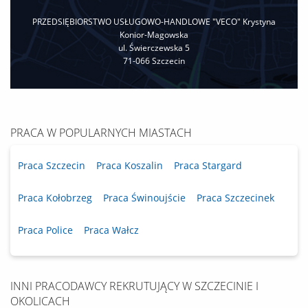
PRZEDSIĘBIORSTWO USŁUGOWO-HANDLOWE "VECO" Krystyna
Konior-Magowska
ul. Świerczewska 5
71-066 Szczecin
PRACA W POPULARNYCH MIASTACH
Praca Szczecin
Praca Koszalin
Praca Stargard
Praca Kołobrzeg
Praca Świnoujście
Praca Szczecinek
Praca Police
Praca Wałcz
INNI PRACODAWCY REKRUTUJĄCY W SZCZECINIE I
OKOLICACH