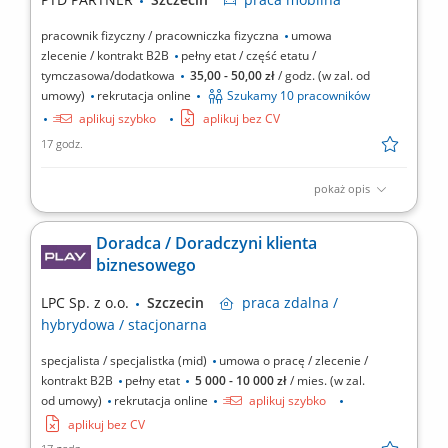
pracownik fizyczny / pracowniczka fizyczna
umowa
zlecenie / kontrakt B2B
pełny etat / część etatu /
tymczasowa/dodatkowa
35,00 - 50,00 zł
/ godz. (w zal. od
umowy)
rekrutacja online
Szukamy 10 pracowników
aplikuj szybko
aplikuj bez CV
17 godz.
pokaż opis
Zakres obowiązków Odbieranie i dostarczanie
posiłków/zakupów; Zabezpieczanie przesyłek przed
Doradca / Doradczyni klienta
ewentualnymi uszkodzeniami; Utrzymywanie dobrych relacji z
biznesowego
klientami;
LPC Sp. z o.o.
Szczecin
praca
zdalna /
hybrydowa / stacjonarna
specjalista / specjalistka (mid)
umowa o pracę / zlecenie /
kontrakt B2B
pełny etat
5 000 - 10 000 zł
/ mies. (w zal.
od umowy)
rekrutacja online
aplikuj szybko
aplikuj bez CV