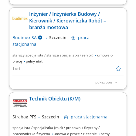
Twoje przyszłe zadania:‎ planowanie, organizacja i kontrola
realizacji robót drogowych na powierzonym odcinku,‎
Inżynier / Inżynierka Budowy /
prowadzenie robót zgodnie z harmonogramem oraz
Kierownik / Kierowniczka Robót –
koordynacja robót z innymi branżami,‎ współpraca przy wyborze
branża mostowa
podwykonawców, dostawców i prowadzenie negocjacji z...
Budimex SA
Szczecin
praca
stacjonarna
starszy specjalista / starsza specjalistka (senior)
umowa o
pracę
pełny etat
1 dni
pokaż opis
Twoje przyszłe zadania:‎ organizacja pracy zespołu
podwykonawców oraz sił własnych we współpracy z
Technik Obiektu (K/M)
‎kierownikiem robót w branży mostowej,‎ przygotowywanie
dokumentacji do odbiorów częściowych, końcowych, weryfikacja
dokumentacji projektowej i jej dystrybucja, współpraca z...
Strabag PFS
Szczecin
praca
stacjonarna
specjalista / specjalistka (mid) / pracownik fizyczny /
pracowniczka fizyczna
umowa o pracę / zlecenie
pełny