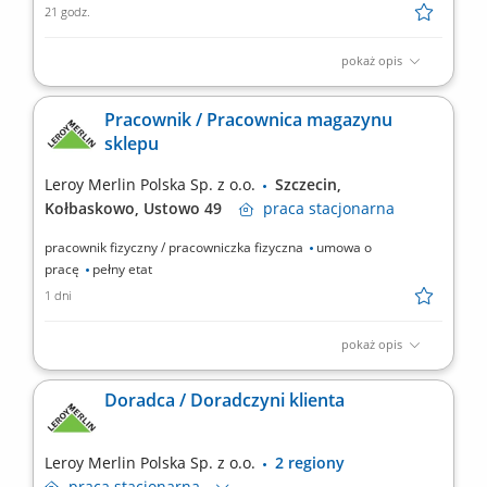
21 godz.
pokaż opis
Opis stanowiska Utrzymanie sprawności instalacji budynkowych:
elektrycznych, wentylacyjnych, klimatyzacyjnych i wodnych.
Pracownik / Pracownica magazynu
Regularne przeglądy oraz konserwacja urządzeń technicznych.
sklepu
Usuwanie awarii i bieżące reagowanie na zgłoszenia serwisowe.
Współpraca z zewnętrznymi serwisami...
Leroy Merlin Polska Sp. z o.o.
Szczecin,
Kołbaskowo, Ustowo 49
praca
stacjonarna
pracownik fizyczny / pracowniczka fizyczna
umowa o
pracę
pełny etat
1 dni
pokaż opis
Co będziesz robić? Twój start z Buddym: przez pierwsze 4
miesiące będziesz zdobywać wiedzę i doświadczenie pod opieką
Doradca / Doradczyni klienta
opiekuna wdrożenia oraz zespołu, Realizacja zamówień:
skompletujesz i przygotujesz zamówienia dla klientów, zadbasz o
ich terminowe wydanie lub przekazanie do...
Leroy Merlin Polska Sp. z o.o.
2 regiony
praca
stacjonarna