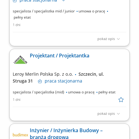
specjalista / specjalistka mid / junior
umowa o pracę
pełny etat
1 dni
pokaż opis
Co będziesz robić? Twój start z Buddym: przez pierwsze 4
miesiące będziesz pracować na dziale oraz zdobywać wiedzę
Projektant / Projektantka
sprzedażową przy wsparciu opiekuna wdrożenia i zespołu,
Aktywna sprzedaż i doradztwo: będziesz sprzedawać i doradzać
klientom w wyborze najlepszych produktów i usług,...
Leroy Merlin Polska Sp. z o.o.
Szczecin, ul.
Struga 31
praca
stacjonarna
specjalista / specjalistka (mid)
umowa o pracę
pełny etat
1 dni
pokaż opis
Jakie zadania na Ciebie czekają? opracowywanie kompleksowych
projektów wnętrz (kuchnie, łazienki etc.) dostosowanych do
Inżynier / Inżynierka Budowy –
indywidualnych potrzeb klienta, uwzględniając parametry
branża drogowa
techniczne, ergonomię i trendy; przygotowywanie kosztorysów