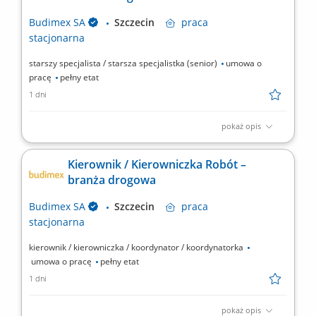
oraz zamówień; współpraca z innymi działami i...
Budimex SA
Szczecin
praca
stacjonarna
starszy specjalista / starsza specjalistka (senior)
umowa o
pracę
pełny etat
1 dni
pokaż opis
Twoje przyszłe zadania:‎ organizacja pracy zespołu
podwykonawców oraz sił własnych we współpracy z
Kierownik / Kierowniczka Robót –
‎kierownikiem robót w branży drogowej,‎ przygotowywanie
branża drogowa
dokumentacji do odbiorów częściowych, końcowych, weryfikacja
dokumentacji projektowej i jej dystrybucja; współpraca z...
Budimex SA
Szczecin
praca
stacjonarna
kierownik / kierowniczka / koordynator / koordynatorka
umowa o pracę
pełny etat
1 dni
pokaż opis