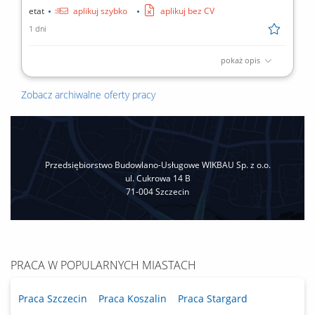
etat
aplikuj szybko
aplikuj bez CV
1 dni
pokaż opis
Zadania: bieżąca eksploatacja, konserwacja instalacji i urządzeń
budynkowych: instalacje elektryczne, wodno-kanalizacyjne,
Zobacz archiwalne oferty pracy
klimatyzacyjne, grzewcze, wentylacyjne; monitorowanie pracy
powierzonych urządzeń; usuwanie awarii; współpraca z
serwisami zewnętrznymi; raportowanie zgodnie z procedurami;
Przedsiębiorstwo Budowlano-Usługowe WIKBAU Sp. z o.o.
ul. Cukrowa 14 B
71-004 Szczecin
PRACA W POPULARNYCH MIASTACH
Praca Szczecin
Praca Koszalin
Praca Stargard