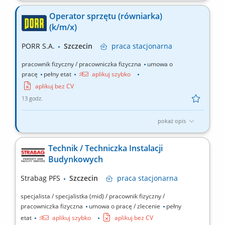
Zadania: Obsługa i eksploatacja pojazdu ciężarowego typu
wywrotka, Dbałość o właściwą organizację pracy własnej oraz
Operator sprzętu (równiarka)
zgłaszanie usterek, Współpraca z brygadą roboczą i innymi
(k/m/x)
operatorami w celu zapewnienia sprawnej realizacji zadań
transportowych, Terminowy transport materiałów...
PORR S.A.
Szczecin
praca
stacjonarna
pracownik fizyczny / pracowniczka fizyczna
umowa o
pracę
pełny etat
aplikuj szybko
aplikuj bez CV
13 godz.
pokaż opis
Zadania: Wykonywanie prac związanych z profilowaniem i
wyrównywaniem nawierzchni (gruntowych, drogowych) przy
Technik / Techniczka Instalacji
użyciu równiarki, Przygotowanie podłoża pod dalsze etapy robót
Budynkowych
drogowych zgodnie z dokumentacją i wytycznymi, Obsługa
równiarki wraz z bieżącą kontrolą jej stanu technicznego,...
Strabag PFS
Szczecin
praca
stacjonarna
specjalista / specjalistka (mid) / pracownik fizyczny /
pracowniczka fizyczna
umowa o pracę / zlecenie
pełny
etat
aplikuj szybko
aplikuj bez CV