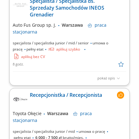
Specjalista / Specjalistka ds.
Sprzedaży Samochodów INEOS
Grenadier
Auto Fus Group sp. J.
Warszawa
praca
stacjonarna
specjalista / specjalistka junior / mid / senior
umowa o
pracę
pełny etat
aplikuj szybko
aplikuj bez CV
8 godz.
pokaż opis
Opis stanowiska Kompleksowe prowadzenie procesów
handlowych związanych z dystrybucją fabrycznie nowych
Recepcjonistka / Recepcjonista
pojazdów osobowych. Aktywne mapowanie rynku lokalnego i
pozyskiwanie nowych partnerów biznesowych oraz klientów
indywidualnych. Projektowanie dedykowanych ofert handlowych i
Toyota Okęcie
Warszawa
praca
negocjowanie...
stacjonarna
specjalista / specjalistka junior / mid
umowa o pracę
pełny etat
6 000 - 7 500 zł
brutto/mies.