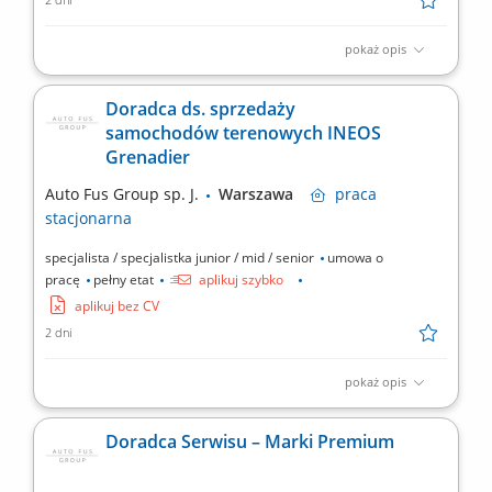
pokaż opis
Twoje zadania Efektywne zarządzanie Zespołem; Zarządzanie i
nadzór nad procesami w powierzonym Zespołem; Aktywna
Doradca ds. sprzedaży
sprzedaż produktów finansowych: kredyt, leasing, ubezpieczenia
samochodów terenowych INEOS
komunikacyjne, GAP; Procesowanie wniosków kredytowych,
Grenadier
leasingowych; Przygotowywanie oraz koordynowanie obiegu...
Auto Fus Group sp. J.
Warszawa
praca
stacjonarna
specjalista / specjalistka junior / mid / senior
umowa o
pracę
pełny etat
aplikuj szybko
aplikuj bez CV
2 dni
pokaż opis
Pasjonują Cię samochody z napędem 4x4, doradztwo i praca z
ludźmi? Dołącz do naszego zespołu jako Doradca ds. Sprzedaży
Doradca Serwisu – Marki Premium
Samochodów Terenowych. W tej roli będziesz wspierać klientów
w wyborze idealnego auta terenowego, budować trwałe relacje
oraz rozwijać swoją karierę w dynamicznym...