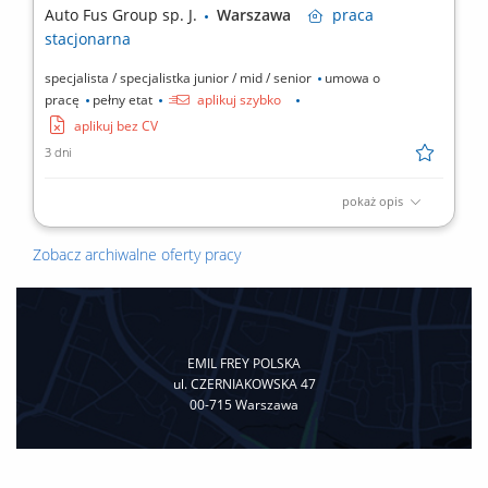
Auto Fus Group sp. J.
Warszawa
praca
stacjonarna
specjalista / specjalistka junior / mid / senior
umowa o
pracę
pełny etat
aplikuj szybko
aplikuj bez CV
3 dni
pokaż opis
Zapraszamy do zespołu tworzącego nowoczesny serwis marek
premium, gdzie profesjonalizm, dbałość o detale i pasja do
Zobacz archiwalne oferty pracy
motoryzacji wyznaczają standard codziennej pracy. Jeśli
posiadasz doświadczenie w obsłudze Klienta i chcesz rozwijać
swoją karierę w prestiżowym środowisku – czekamy...
EMIL FREY POLSKA
ul. CZERNIAKOWSKA 47
00-715 Warszawa