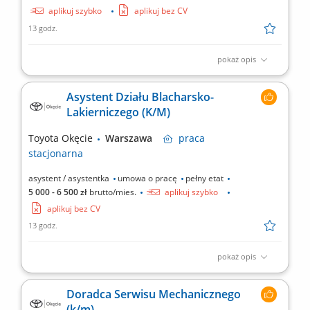
aplikuj szybko
aplikuj bez CV
13 godz.
pokaż opis
Twoje zadania profesjonalna obsługa klientów, doradztwo w
zakresie części zamiennych i akcesoriów; opieka nad stałymi
Asystent Działu Blacharsko-
klientami i aktywne pozyskiwanie nowych; obsługa wydawania
Lakierniczego (K/M)
części zamiennych na zlecenia serwisowe; prace w magazynie;
realizacja przyjęcia towaru do magazynu; realizacja...
Toyota Okęcie
Warszawa
praca
stacjonarna
asystent / asystentka
umowa o pracę
pełny etat
5 000 - 6 500 zł
brutto/mies.
aplikuj szybko
aplikuj bez CV
13 godz.
pokaż opis
Twoje zadania Wsparcie pracowników serwisu w codziennej
pracy związanej z obsługą i pozyskiwaniem klientów;
Doradca Serwisu Mechanicznego
Prowadzenie korespondencji z klientami i dostawcami firmy;
(k/m)