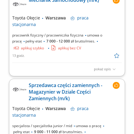
Mechanik Samochodowy (m/k)
importera obsługi i naprawy powierzonego samochodu;
Planowanie pracy mechaników; Nadzorowanie przebiegu
naprawy; Wsparcie merytoryczne pracowników; Nadzór nad
Toyota Okęcie
Warszawa
praca
pracownikami...
stacjonarna
pracownik fizyczny / pracowniczka fizyczna
umowa o
pracę
pełny etat
7 000 - 12 000 zł
brutto/mies.
aplikuj szybko
aplikuj bez CV
13 godz.
pokaż opis
Twoje zadania Wykonywanie napraw mechanicznych pojazdów;
Wykonywanie przeglądów okresowych samochodów marki
Sprzedawca części zamiennych -
Toyota/Lexus; Diagnostyka usterek; Wykonywanie napraw
Magazynier w Dziale Części
gwarancyjnych i pogwarancyjnych; Zapewnienie najwyższej
Zamiennych (m/k)
jakości wykonywanych prac; Utrzymanie powierzonego mienia w
pełnej...
Toyota Okęcie
Warszawa
praca
stacjonarna
specjalista / specjalistka junior / mid
umowa o pracę
pełny etat
9 000 - 11 000 zł
brutto/mies.