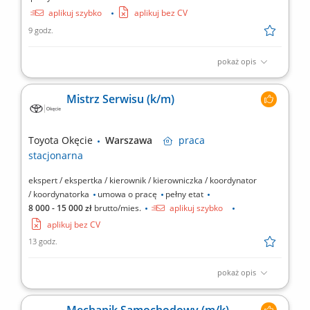
aplikuj szybko
aplikuj bez CV
9 godz.
pokaż opis
Twój zakres obowiązków Kompleksowa obsługa recepcji;
Realizacja zadań związanych z telefoniczną obsługą Klientów;
Mistrz Serwisu (k/m)
Opieka nad klientami oczekującymi na kontakt osoby
odpowiedzialnej za proces sprzedaży oraz obsługę serwisową;
Administracja biurowa; Prowadzenie ewidencji pojazdów;...
Toyota Okęcie
Warszawa
praca
stacjonarna
ekspert / ekspertka / kierownik / kierowniczka / koordynator
/ koordynatorka
umowa o pracę
pełny etat
8 000 - 15 000 zł
brutto/mies.
aplikuj szybko
aplikuj bez CV
13 godz.
pokaż opis
Twoje zadania Koordynowanie i organizacja pracy warsztatu;
Zapewnienie zgodnej z wymaganiami klienta oraz procedurami