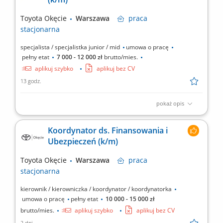
Telefoniczna obsługa klientów; Wykonywanie prac
administracyjnych; Dbanie o prawidłowy obieg dokumentów;
Toyota Okęcie
Warszawa
praca
Dbanie o estetykę...
stacjonarna
specjalista / specjalistka junior / mid
umowa o pracę
pełny etat
7 000 - 12 000 zł
brutto/mies.
aplikuj szybko
aplikuj bez CV
13 godz.
pokaż opis
Twoje zadania Profesjonalna obsługa klienta, na każdym etapie
procesu serwisowego; Budowanie długoterminowych relacji z
Koordynator ds. Finansowania i
klientami; Przyjmowanie i wydawanie samochodów na przegląd i
Ubezpieczeń (k/m)
do naprawy; Kompletacja niezbędnej dokumentacji;
Monitorowanie przebiegu naprawy auta; Współpraca z...
Toyota Okęcie
Warszawa
praca
stacjonarna
kierownik / kierowniczka / koordynator / koordynatorka
umowa o pracę
pełny etat
10 000 - 15 000 zł
brutto/mies.
aplikuj szybko
aplikuj bez CV
2 dni