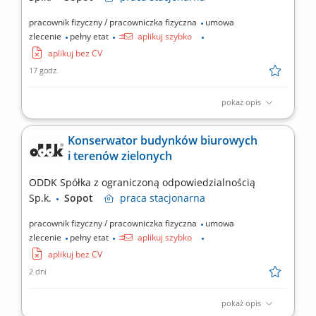
pracownik fizyczny / pracowniczka fizyczna
umowa
zlecenie
pełny etat
aplikuj szybko
aplikuj bez CV
17 godz.
pokaż opis
Obowiązki: Bieżąca konserwacja i drobne naprawy (hydraulika,
elektryka, ślusarstwo, malarstwo) Usuwanie usterek
Konserwator budynków biurowych
technicznych oraz kontrola stanu obiektów; Pielęgnacja zieleni
i terenów zielonych
(koszenie, przycinanie) Utrzymanie porządku wokół budynków i
na parkingach (m.in. odśnieżanie) Nadzór nad...
ODDK Spółka z ograniczoną odpowiedzialnością
Sp.k.
Sopot
praca
stacjonarna
pracownik fizyczny / pracowniczka fizyczna
umowa
zlecenie
pełny etat
aplikuj szybko
aplikuj bez CV
2 dni
pokaż opis