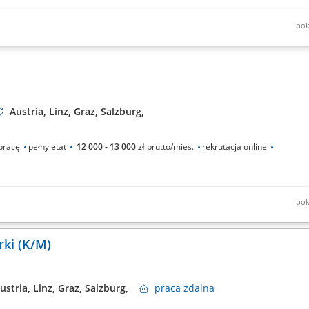
pok
znych pod malowanie; malowanie powierzchni wewnętrznych i zewnętrznych
taż regipsów; kładzenie gładzi; klejenie;
Austria, Linz, Graz, Salzburg,
pracę
pełny etat
12 000 - 13 000 zł
brutto/mies.
rekrutacja online
pok
ia z kabiny bądź za pomocą sterowania zdalnego;
rki (K/M)
ustria, Linz, Graz, Salzburg,
praca
zdalna