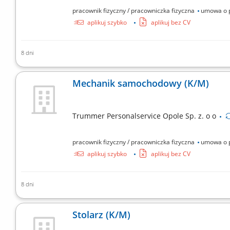
pracownik fizyczny / pracowniczka fizyczna
umowa o 
aplikuj szybko
aplikuj bez CV
8 dni
wykonywanie wykopów; załadunek i transportowanie ma
rozmieszczanie materiałów na terenie składowania; p
Mechanik samochodowy (K/M)
Trummer Personalservice Opole Sp. z. o o
pracownik fizyczny / pracowniczka fizyczna
umowa o 
aplikuj szybko
aplikuj bez CV
8 dni
Diagnozowanie i naprawa usterek mechanicznych w ró
konserwacyjnych, takich jak wymiana oleju, wymiana op
Stolarz (K/M)
problemów elektronicznych; Współpraca z zespołem...