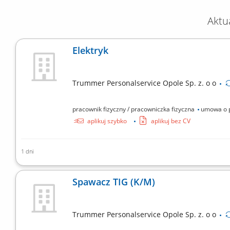
Aktu
Elektryk
Trummer Personalservice Opole Sp. z. o o
pracownik fizyczny / pracowniczka fizyczna
umowa o 
aplikuj szybko
aplikuj bez CV
1 dni
Budowa, okablowywanie oraz uruchomienie szaf sterown
montażowych, szyn montażowych, kanałów kablowych, t
Spawacz TIG (K/M)
na przepusty kablowe bądź wyświetlacze;...
Trummer Personalservice Opole Sp. z. o o