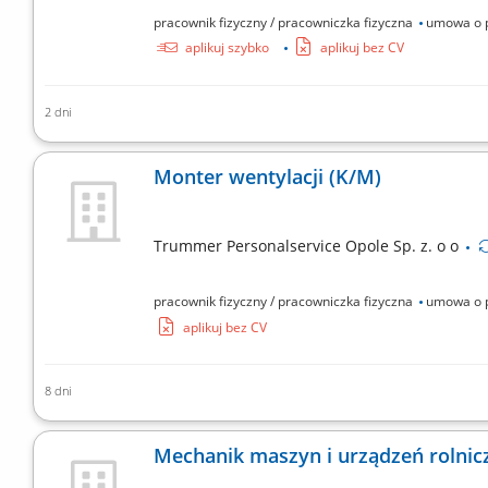
pracownik fizyczny / pracowniczka fizyczna
umowa o 
aplikuj szybko
aplikuj bez CV
2 dni
Spawanie rur; Wykonywanie złączy w różnych pozycjach
Spawanie rurociągów o zróżnicowanych średnicach;
Monter wentylacji (K/M)
Trummer Personalservice Opole Sp. z. o o
pracownik fizyczny / pracowniczka fizyczna
umowa o 
aplikuj bez CV
8 dni
Montaż instalacji wentylacyjnych; Demontaż / montaż 
usterek;
Mechanik maszyn i urządzeń rolnic