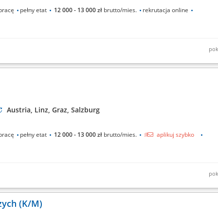
pracę
pełny etat
12 000 - 13 000 zł
brutto/mies.
rekrutacja online
pok
 (HL-045, H-L045 itp.) z zachowaniem pełnego przetopu wewnątrz rury;
Austria, Linz, Graz, Salzburg
pracę
pełny etat
12 000 - 13 000 zł
brutto/mies.
aplikuj szybko
pok
instalacji według zapotrzebowania; Umiejętność czytania planów; Usuwanie
zych (K/M)