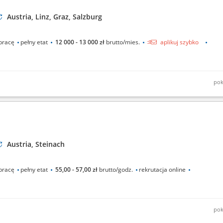
Austria, Linz, Graz, Salzburg
pracę
pełny etat
12 000 - 13 000 zł
brutto/mies.
aplikuj szybko
pok
ymiana oraz naprawa uszkodzonych części; Wykonywanie przeglądów
ych starszych modeli; Wykonywanie prac śrubunkowych;
Austria, Steinach
pracę
pełny etat
55,00 - 57,00 zł
brutto/godz.
rekrutacja online
pok