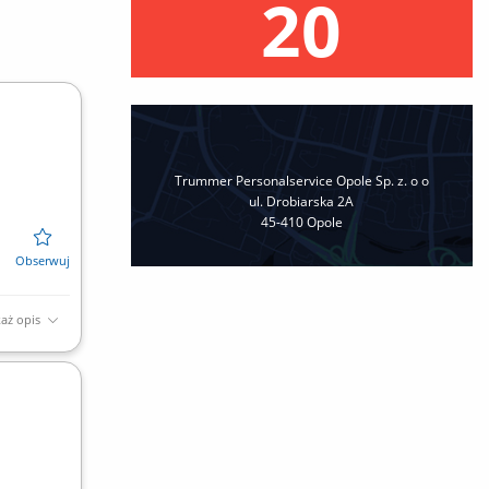
20
Trummer Personalservice Opole Sp. z. o o
ul. Drobiarska 2A
45-410 Opole
aż opis