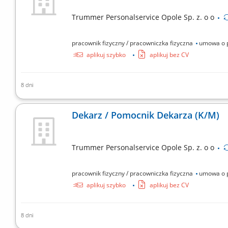
Trummer Personalservice Opole Sp. z. o o
pracownik fizyczny / pracowniczka fizyczna
umowa o 
aplikuj szybko
aplikuj bez CV
8 dni
wykonywanie stolarki meblowej bądź budowlanej;praca 
Dekarz / Pomocnik Dekarza (K/M)
Trummer Personalservice Opole Sp. z. o o
pracownik fizyczny / pracowniczka fizyczna
umowa o 
aplikuj szybko
aplikuj bez CV
8 dni