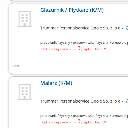
Kompletowanie towaru;Skanowanie za pomocą skanera
Glazurnik / Płytkarz (K/M)
Trummer Personalservice Opole Sp. z. o o
pracownik fizyczny / pracowniczka fizyczna
umowa o 
aplikuj szybko
aplikuj bez CV
8 dni
układanie kafelek;fugowanie;
Malarz (K/M)
Trummer Personalservice Opole Sp. z. o o
pracownik fizyczny / pracowniczka fizyczna
umowa o 
aplikuj szybko
aplikuj bez CV