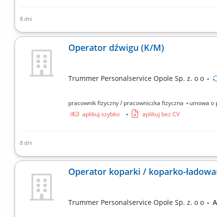
8 dni
przygotowywanie powierzchni zewnętrznych i wewnętr
różnymi rodzajami farb; szpachlowanie; szlifowanie; mon
Operator dźwigu (K/M)
Trummer Personalservice Opole Sp. z. o o
pracownik fizyczny / pracowniczka fizyczna
umowa o 
aplikuj szybko
aplikuj bez CV
8 dni
obsługa żurawia wieżowego;umiejętność obsługi żuraw
Operator koparki / koparko-ładowa
Trummer Personalservice Opole Sp. z. o o
A