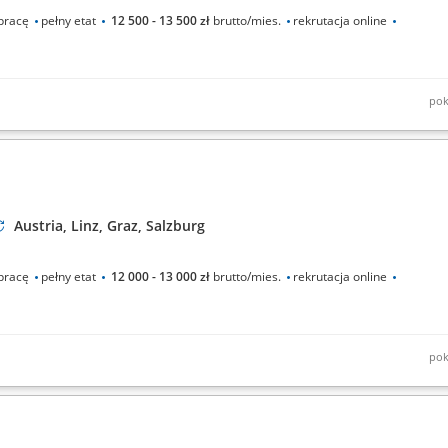
pracę
pełny etat
12 500 - 13 500 zł
brutto/mies.
rekrutacja online
pok
s ziemnych; odspajanie i przewożenie urobku; sortowanie oraz
omocnicze prace przeładunkowe, transportowe i porządkowe;
Austria, Linz, Graz, Salzburg
pracę
pełny etat
12 000 - 13 000 zł
brutto/mies.
rekrutacja online
pok
żnych systemach pojazdów; Wykonywanie rutynowych czynności
on i kontrola hamulców; Użycie sprzętu diagnostycznego do identyfikacji