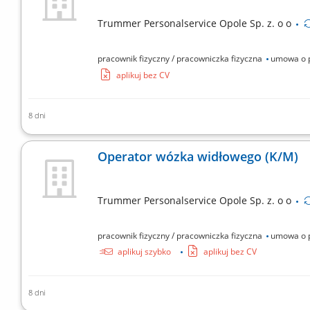
Trummer Personalservice Opole Sp. z. o o
pracownik fizyczny / pracowniczka fizyczna
umowa o 
aplikuj bez CV
8 dni
Serwisowanie oraz konserwacja maszyn i urządzeń; W
technicznych maszyn; Naprawa agregatów prądotwórcz
Operator wózka widłowego (K/M)
Trummer Personalservice Opole Sp. z. o o
pracownik fizyczny / pracowniczka fizyczna
umowa o 
aplikuj szybko
aplikuj bez CV
8 dni