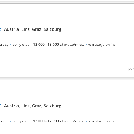
 ręcznego;Dowożenie towaru do magazynu;Praca na 2 zmiany;
Austria, Linz, Graz, Salzburg
pracę
pełny etat
12 000 - 13 000 zł
brutto/mies.
rekrutacja online
pok
Austria, Linz, Graz, Salzburg
pracę
pełny etat
12 000 - 12 999 zł
brutto/mies.
rekrutacja online