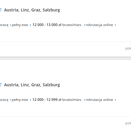
Austria, Linz, Graz, Salzburg
pracę
pełny etat
12 000 - 13 000 zł
brutto/mies.
rekrutacja online
pok
przy produkcji;praca przy montażu;
Austria, Linz, Graz, Salzburg
pracę
pełny etat
12 000 - 12 999 zł
brutto/mies.
rekrutacja online
pok