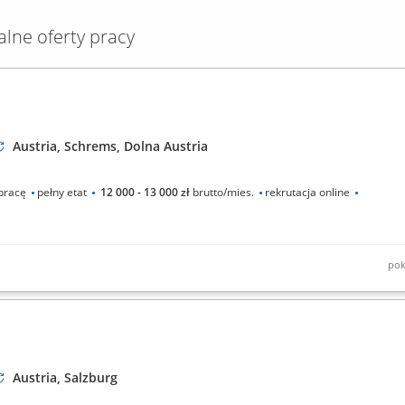
alne oferty pracy
Austria, Schrems, Dolna Austria
pracę
pełny etat
12 000 - 13 000 zł
brutto/mies.
rekrutacja online
pok
iczych i zestawów rozdzielnic; Kontrola podzespołów, Montaż płyt
ransformatorów i wyłączników, Wiercenie, gwintowanie lub wycinanie otworów
Austria, Salzburg