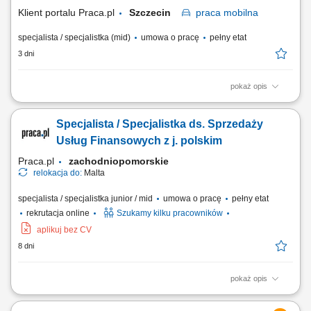
placówek; Przygotowywanie ofert dostosowanych...
Klient portalu Praca.pl
Szczecin
praca
mobilna
specjalista / specjalistka (mid)
umowa o pracę
pełny etat
3 dni
pokaż opis
Pozyskiwanie nowych klientów na wskazanym obszarze;
Przygotowywanie ofert handlowych i negocjowanie warunków
Specjalista / Specjalistka ds. Sprzedaży
współpracy; Budowanie i utrzymywanie długofalowych relacji z
klientami biznesowymi; Realizacja celów sprzedażowych;
Usług Finansowych z j. polskim
Monitorowanie realizacji umów i obsługi klientów; Analiza rynku...
Praca.pl
zachodniopomorskie
relokacja do:
Malta
specjalista / specjalistka junior / mid
umowa o pracę
pełny etat
rekrutacja online
Szukamy kilku pracowników
aplikuj bez CV
8 dni
pokaż opis
Zakres obowiązków: Telefoniczny kontakt z klientami zainteresowanymi
ofertą. Sprzedaż usług z obszaru finansów, w tym szkoleń z zakresu