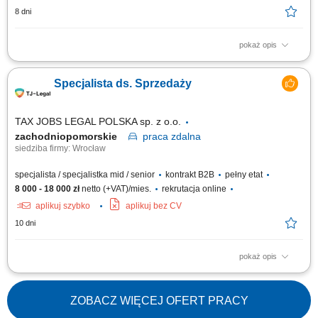
8 dni
pokaż opis
Zakres obowiązków: Telefoniczny kontakt z klientami zainteresowanymi
ofertą. Sprzedaż usług z obszaru finansów, w tym szkoleń z zakresu
Specjalista ds. Sprzedaży
edukacji finansowej. Budowanie długofalowych relacji z klientami.
Pozyskiwanie nowych klientów i rozwijanie współpracy z partnerami
biznesowymi....
TAX JOBS LEGAL POLSKA sp. z o.o.
zachodniopomorskie
praca
zdalna
siedziba firmy: Wrocław
specjalista / specjalistka mid / senior
kontrakt B2B
pełny etat
8 000 - 18 000 zł
netto (+VAT)/mies.
rekrutacja online
aplikuj szybko
aplikuj bez CV
10 dni
pokaż opis
Samodzielne pozyskiwanie nowych klientów B2B poprzez aktywne
działania outbound (cold calling, cold mailing, LinkedIn) oraz praca z
przekazanymi kontaktami (ciepłe leady) - Prezentacja oferty firmy i
ZOBACZ WIĘCEJ OFERT PRACY
wsparcie klientów przy składaniu wniosków; Kompleksowe zarządzanie