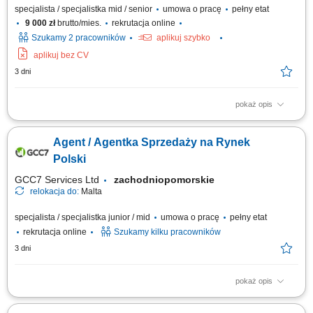
specjalista / specjalistka mid / senior
umowa o pracę
pełny etat
9 000 zł
brutto/mies.
rekrutacja online
Szukamy 2 pracowników
aplikuj szybko
aplikuj bez CV
3 dni
pokaż opis
As a Sales Representative (Presales) with German – Hybrid, working on
site in Warsaw, Poland, you’ll be a part of bringing humanity to business.
Agent / Agentka Sprzedaży na Rynek
#experienceTTEC Our employees have spoken. Our purpose, team, and
company culture are amazing and our Great Place to Work® certification
Polski
in Poland...
GCC7 Services Ltd
zachodniopomorskie
relokacja do:
Malta
specjalista / specjalistka junior / mid
umowa o pracę
pełny etat
rekrutacja online
Szukamy kilku pracowników
3 dni
pokaż opis
ZAKRES OBOWIĄZKÓW: Aktywny kontakt telefoniczny z klientami
zainteresowanymi naszymi produktami Sprzedaż usług związanych z