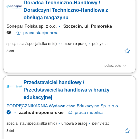
Doradca Techniczno-Handlowy /
finansami, w tym szkoleń z zakresu edukacji finansowej; Budowanie
relacji i pozyskiwanie klientów dla naszych kluczowych Partnerów
Doradczyni Techniczno-Handlowa z
Biznesowych. CZEGO WYMAGAMY: Chęć...
obsługą magazynu
Sonepar Polska sp. z o.o.
Szczecin, ul. Pomorska
66
praca
stacjonarna
specjalista / specjalistka (mid)
umowa o pracę
pełny etat
3 dni
pokaż opis
Zadania: Przygotowywanie ofert handlowych dla klientów; Prowadzenie
gospodarki magazynowej; Bezpośrednia obsługa klientów w oddziale;
Przedstawiciel handlowy /
Przedstawicielka handlowa w branży
edukacyjnej
PODRĘCZNIKARNIA Wydawnictwo Edukacyjne Sp. z o.o.
zachodniopomorskie
praca
mobilna
specjalista / specjalistka (mid)
umowa o pracę
pełny etat
3 dni