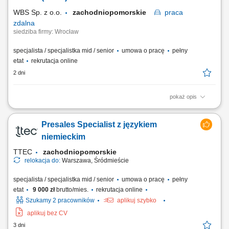
Realizacja celów...
WBS Sp. z o.o.
zachodniopomorskie
praca
zdalna
siedziba firmy: Wrocław
specjalista / specjalistka mid / senior
umowa o pracę
pełny
etat
rekrutacja online
2 dni
pokaż opis
Opis stanowiska pracy/zadania: Aktywne pozyskiwanie nowych klientów
i rozwijanie sieci partnerów. Utrzymywanie stałego kontaktu z obecnymi
Presales Specialist z językiem
klientami oraz zapewnianie im bieżącego wsparcia. Prowadzenie
negocjacji handlowych oraz przygotowywanie ofert dopasowanych do
niemieckim
potrzeb klientów i celów...
TTEC
zachodniopomorskie
relokacja do:
Warszawa, Śródmieście
specjalista / specjalistka mid / senior
umowa o pracę
pełny
etat
9 000 zł
brutto/mies.
rekrutacja online
Szukamy 2 pracowników
aplikuj szybko
aplikuj bez CV
3 dni