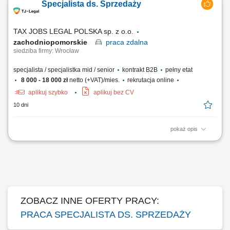
Specjalista ds. Sprzedaży
edukacji finansowej. Budowanie długofalowych relacji z klientami.
Pozyskiwanie nowych klientów i rozwijanie współpracy z partnerami
biznesowymi....
TAX JOBS LEGAL POLSKA sp. z o.o.
zachodniopomorskie
praca
zdalna
siedziba firmy: Wrocław
specjalista / specjalistka mid / senior
kontrakt B2B
pełny etat
8 000 - 18 000 zł
netto (+VAT)/mies.
rekrutacja online
aplikuj szybko
aplikuj bez CV
10 dni
pokaż opis
Samodzielne pozyskiwanie nowych klientów B2B poprzez aktywne
działania outbound (cold calling, cold mailing, LinkedIn) oraz praca z
przekazanymi kontaktami (ciepłe leady) - Prezentacja oferty firmy i
wsparcie klientów przy składaniu wniosków; Kompleksowe zarządzanie
procesem sprzedaży – od...
ZOBACZ INNE OFERTY PRACY:
PRACA SPECJALISTA DS. SPRZEDAŻY