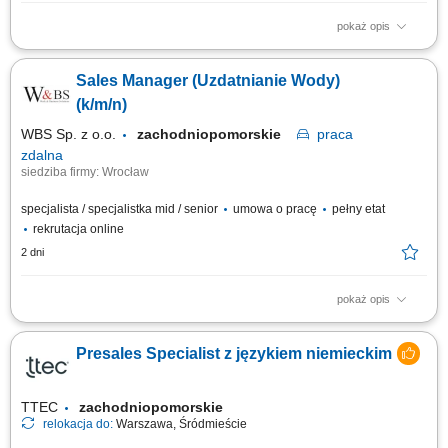
pokaż opis
Zakres obowiązków: Telefoniczny kontakt z klientami zainteresowanymi
ofertą. Sprzedaż usług z obszaru finansów, w tym szkoleń dotyczących
Sales Manager (Uzdatnianie Wody)
edukacji finansowej. Budowanie długofalowych relacji z klientami oraz
pozyskiwanie nowych odbiorców dla partnerów biznesowych. Realizacja
(k/m/n)
celów...
WBS Sp. z o.o.
zachodniopomorskie
praca
zdalna
siedziba firmy: Wrocław
specjalista / specjalistka mid / senior
umowa o pracę
pełny etat
rekrutacja online
2 dni
pokaż opis
Opis stanowiska pracy/zadania: Aktywne pozyskiwanie nowych klientów i
rozwijanie sieci partnerów. Utrzymywanie stałego kontaktu z obecnymi
Presales Specialist z językiem niemieckim
klientami oraz zapewnianie im bieżącego wsparcia. Prowadzenie
negocjacji handlowych oraz przygotowywanie ofert dopasowanych do
potrzeb klientów i celów...
TTEC
zachodniopomorskie
relokacja do:
Warszawa, Śródmieście