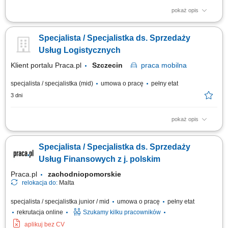
pokaż opis
Opis stanowiska: Aktywne pozyskiwanie klientów instytucjonalnych i
realizowanie polityki sprzedażowej w przydzielonym rejonie;
Specjalista / Specjalistka ds. Sprzedaży
Prowadzenie prezentacji rozwiązań edukacyjnych, asortymentu
rozwojowego oraz nowoczesnych elektroniki i wyposażenia dla
Usług Logistycznych
placówek; Przygotowywanie ofert dostosowanych...
Klient portalu Praca.pl
Szczecin
praca
mobilna
specjalista / specjalistka (mid)
umowa o pracę
pełny etat
3 dni
pokaż opis
Pozyskiwanie nowych klientów na wskazanym obszarze;
Przygotowywanie ofert handlowych i negocjowanie warunków
Specjalista / Specjalistka ds. Sprzedaży
współpracy; Budowanie i utrzymywanie długofalowych relacji z klientami
biznesowymi; Realizacja celów sprzedażowych; Monitorowanie realizacji
Usług Finansowych z j. polskim
umów i obsługi klientów; Analiza rynku...
Praca.pl
zachodniopomorskie
relokacja do:
Malta
specjalista / specjalistka junior / mid
umowa o pracę
pełny etat
rekrutacja online
Szukamy kilku pracowników
aplikuj bez CV