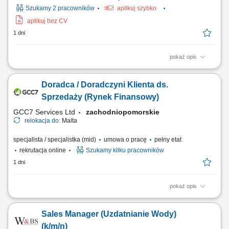
Szukamy 2 pracowników
aplikuj szybko
aplikuj bez CV
1 dni
pokaż opis
Opis stanowiska pozyskiwanie informacji o potencjalnych klientach i
analizowanie ich potrzeb biznesowych, inicjowanie kontaktów z firmami
Doradca / Doradczyni Klienta ds.
oraz budowanie zainteresowania ofertą, współpraca z zespołem
sprzedaży w zakresie przygotowywania nowych możliwości
Sprzedaży (Rynek Finansowy)
biznesowych, umawianie spotkań...
GCC7 Services Ltd
zachodniopomorskie
relokacja do:
Malta
specjalista / specjalistka (mid)
umowa o pracę
pełny etat
rekrutacja online
Szukamy kilku pracowników
1 dni
pokaż opis
Zakres obowiązków: Telefoniczny kontakt z klientami zainteresowanymi
ofertą. Sprzedaż usług z obszaru finansów, w tym szkoleń dotyczących
Sales Manager (Uzdatnianie Wody)
edukacji finansowej. Budowanie długofalowych relacji z klientami oraz
pozyskiwanie nowych odbiorców dla partnerów biznesowych.
(k/m/n)