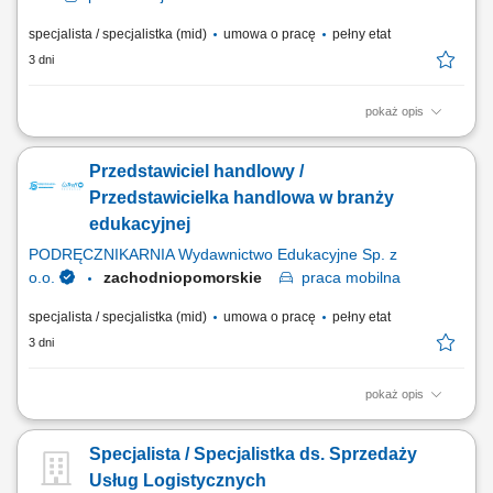
specjalista / specjalistka (mid)
umowa o pracę
pełny etat
3 dni
pokaż opis
Zadania: Przygotowywanie ofert handlowych dla klientów; Prowadzenie
gospodarki magazynowej; Bezpośrednia obsługa klientów w oddziale;
Przedstawiciel handlowy /
Przedstawicielka handlowa w branży
edukacyjnej
PODRĘCZNIKARNIA Wydawnictwo Edukacyjne Sp. z
o.o.
zachodniopomorskie
praca
mobilna
specjalista / specjalistka (mid)
umowa o pracę
pełny etat
3 dni
pokaż opis
Opis stanowiska: Aktywne pozyskiwanie klientów instytucjonalnych i
realizowanie polityki sprzedażowej w przydzielonym rejonie;
Specjalista / Specjalistka ds. Sprzedaży
Prowadzenie prezentacji rozwiązań edukacyjnych, asortymentu
rozwojowego oraz nowoczesnych elektroniki i wyposażenia dla
Usług Logistycznych