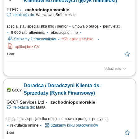
Klientów Biznesowych (język niemiecki)
TTEC
zachodniopomorskie
relokacja do:
Warszawa, Śródmieście
specjalista / specjalistka mid / senior
umowa o pracę
pełny etat
9 000 zł
brutto/mies.
rekrutacja online
Szukamy 2 pracowników
aplikuj szybko
aplikuj bez CV
1 dni
pokaż opis
Opis stanowiska pozyskiwanie informacji o potencjalnych klientach i
analizowanie ich potrzeb biznesowych, inicjowanie kontaktów z firmami
Doradca / Doradczyni Klienta ds.
oraz budowanie zainteresowania ofertą, współpraca z zespołem
sprzedaży w zakresie przygotowywania nowych możliwości biznesowych,
Sprzedaży (Rynek Finansowy)
umawianie spotkań...
GCC7 Services Ltd
zachodniopomorskie
relokacja do:
Malta
specjalista / specjalistka (mid)
umowa o pracę
pełny etat
rekrutacja online
Szukamy kilku pracowników
1 dni