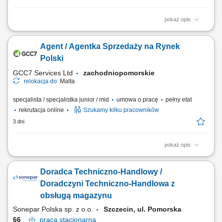
pokaż opis
As a Sales Representative (Presales) with German – Hybrid, working on
site in Warsaw, Poland, you’ll be a part of bringing humanity to business.
Agent / Agentka Sprzedaży na Rynek
#experienceTTEC Our employees have spoken. Our purpose, team,
and company culture are amazing and our Great Place to Work®
Polski
certification in Poland...
GCC7 Services Ltd
zachodniopomorskie
relokacja do:
Malta
specjalista / specjalistka junior / mid
umowa o pracę
pełny etat
rekrutacja online
Szukamy kilku pracowników
3 dni
pokaż opis
ZAKRES OBOWIĄZKÓW: Aktywny kontakt telefoniczny z klientami
zainteresowanymi naszymi produktami Sprzedaż usług związanych z
Doradca Techniczno-Handlowy /
finansami, w tym szkoleń z zakresu edukacji finansowej; Budowanie
relacji i pozyskiwanie klientów dla naszych kluczowych Partnerów
Doradczyni Techniczno-Handlowa z
Biznesowych. CZEGO WYMAGAMY: Chęć...
obsługą magazynu
Sonepar Polska sp. z o.o.
Szczecin, ul. Pomorska
66
praca
stacjonarna