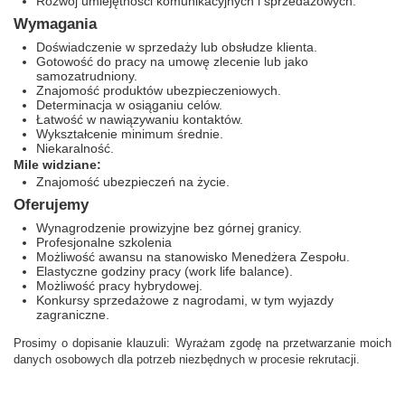
Rozwój umiejętności komunikacyjnych i sprzedażowych.
Wymagania
Doświadczenie w sprzedaży lub obsłudze klienta.
Gotowość do pracy na umowę zlecenie lub jako
samozatrudniony.
Znajomość produktów ubezpieczeniowych.
Determinacja w osiąganiu celów.
Łatwość w nawiązywaniu kontaktów.
Wykształcenie minimum średnie.
Niekaralność.
Mile widziane:
Znajomość ubezpieczeń na życie.
Oferujemy
Wynagrodzenie prowizyjne bez górnej granicy.
Profesjonalne szkolenia
Możliwość awansu na stanowisko Menedżera Zespołu.
Elastyczne godziny pracy (work life balance).
Możliwość pracy hybrydowej.
Konkursy sprzedażowe z nagrodami, w tym wyjazdy
zagraniczne.
Prosimy o dopisanie klauzuli: Wyrażam zgodę na przetwarzanie moich
danych osobowych dla potrzeb niezbędnych w procesie rekrutacji.