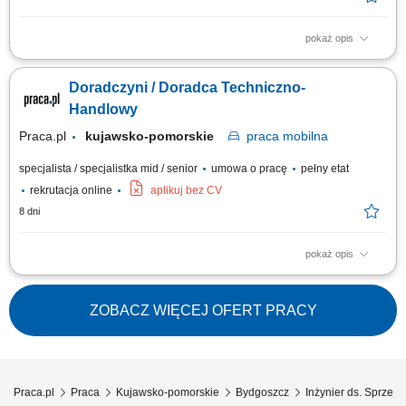
pokaż opis
Zakres obowiązków: aktywne pozyskiwanie nowych klientów (terenowe),
oraz rozwój sprzedaży wśród obecnych klientów; doradztwo techniczne i
Doradczyni / Doradca Techniczno-
dobór rozwiązań. prezentowanie produktów i usług firmy oraz
kompleksowych rozwiązań dla klientów; utrzymywanie długofalowych
Handlowy
relacji. Wymagania:...
Praca.pl
kujawsko-pomorskie
praca
mobilna
specjalista / specjalistka mid / senior
umowa o pracę
pełny etat
rekrutacja online
aplikuj bez CV
8 dni
pokaż opis
Zakres obowiązków: Budowanie i rozwijanie relacji z klientami z sektora
rolniczego. Regularne wizyty w gospodarstwach na wyznaczonym
terenie. Analiza potrzeb klientów oraz ocena upraw i hodowli. Doradztwo
ZOBACZ WIĘCEJ OFERT PRACY
w zakresie doboru odpowiednich rozwiązań. Realizacja planów
sprzedażowych i zapewnianie...
Praca.pl
Praca
Kujawsko-pomorskie
Bydgoszcz
Inżynier ds. Sprzed