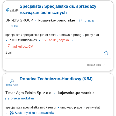
Używanych, który/a łączy podejście handlowe z zainteresowaniem
Specjalista / Specjalistka ds. sprzedaży
zagadnieniami technicznymi. Zadania: Zarządzanie ofertą maszyn
używanych – analiza, wycena, comiesięczna aktualizacja oferty;
rozwiązań technicznych
Przygotowywanie specyfikacji...
UNI-BIS GROUP
kujawsko-pomorskie
praca
mobilna
specjalista / specjalistka junior / mid
umowa o pracę
pełny etat
7 000 zł
brutto/mies.
aplikuj szybko
aplikuj bez CV
1 dni
pokaż opis
Opis stanowiska: rozwijanie sprzedaży poprzez aktywne działania w
terenie i obsługę klientów biznesowych, identyfikowanie potrzeb klientów
Doradca Techniczno-Handlowy (K/M)
oraz proponowanie dopasowanych rozwiązań, prowadzenie prezentacji i
negocjacji handlowych, utrzymywanie trwałych relacji i dbanie o wysoki
poziom...
Timac Agro Polska Sp. z o.o.
kujawsko-pomorskie
praca
mobilna
specjalista / specjalistka mid / senior
umowa o pracę
pełny etat
Szukamy kilku pracowników