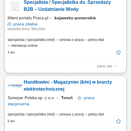
Specjalista / Specjalistka ds. Sprzedaży
doboru rozwiązań technicznych dopasowanych do potrzeb klienta,
prezentowanie oferty produktowej oraz prowadzenie spotkań
B2B – Uzdatnianie Wody
handlowych, budowanie i utrzymywanie...
Klient portalu Praca.pl
kujawsko-pomorskie
praca
zdalna
siedziba firmy: Wrocław
specjalista / specjalistka (mid)
umowa o pracę
pełny etat
rekrutacja online
4 dni
pokaż opis
aktywne pozyskiwanie nowych klientów B2B i rozwijanie sieci
partnerów handlowych, utrzymywanie kontaktu z obecnymi klientami
Handlowiec - Magazynier (k/m) w branży
oraz zapewnianie im wsparcia, prowadzenie negocjacji handlowych i
przygotowywanie ofert dopasowanych do potrzeb klientów, współpraca
elektrotechnicznej
z działem serwisowym w zakresie...
Sonepar Polska sp. z o.o.
Toruń
praca
stacjonarna
specjalista / specjalistka (mid)
umowa o pracę
pełny etat
5 dni