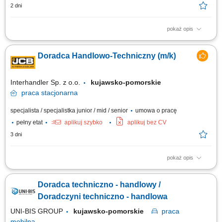
2 dni
pokaż opis
Teren pracy: 2-3 powiaty Twój zakres obowiązków: Odwiedzasz
gospodarstwa rolne i budujesz partnerskie relacje z rolnikami, Analizujesz
Doradca Handlowo-Techniczny (m/k)
kondycję upraw i dobrostan zwierząt, aby proponować skuteczne
rozwiązania, Udzielasz wsparcia technicznego i doradztwa w
codziennych wyzwaniach, Realizujesz...
Interhandler Sp. z o.o.
kujawsko-pomorskie
praca
stacjonarna
specjalista / specjalistka junior / mid / senior
umowa o pracę
pełny etat
aplikuj szybko
aplikuj bez CV
3 dni
pokaż opis
Twoje zadania: Sprzedaż osprzętu, opon i gąsienic, umów serwisowych,
agregatów oraz usług najmu maszyn. Aktywne pozyskiwanie nowych
Doradca techniczno - handlowy /
klientów oraz rozwijanie współpracy z obecnymi partnerami biznesowymi.
Doradztwo techniczne i wsparcie klientów w doborze najlepszych
Doradczyni techniczno - handlowa
rozwiązań. Budowanie i...
UNI-BIS GROUP
kujawsko-pomorskie
praca
mobilna