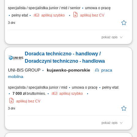
specjalista / specjalistka junior / mid / senior
umowa o pracę
pełny etat
aplikuj szybko
aplikuj bez CV
3 dni
pokaż opis
Twoje zadania: Sprzedaż osprzętu, opon i gąsienic, umów serwisowych,
agregatów oraz usług najmu maszyn. Aktywne pozyskiwanie nowych
Doradca techniczno - handlowy /
klientów oraz rozwijanie współpracy z obecnymi partnerami
biznesowymi. Doradztwo techniczne i wsparcie klientów w doborze
Doradczyni techniczno - handlowa
najlepszych rozwiązań. Budowanie i...
UNI-BIS GROUP
kujawsko-pomorskie
praca
mobilna
specjalista / specjalistka junior / mid
umowa o pracę
pełny etat
7 000 zł
brutto/mies.
aplikuj szybko
aplikuj bez CV
3 dni
pokaż opis
Opis stanowiska: aktywne pozyskiwanie nowych klientów oraz
rozwijanie współpracy z obecnymi partnerami, doradztwo w zakresie