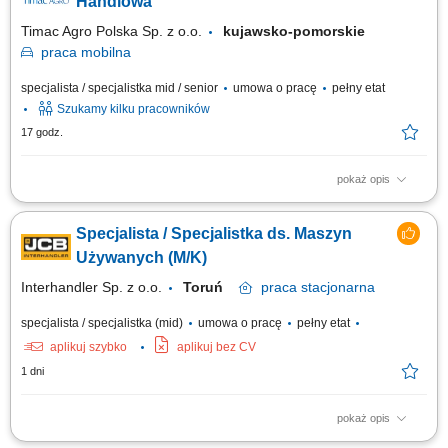
Handlowa
Timac Agro Polska Sp. z o.o.
kujawsko-pomorskie
praca
mobilna
specjalista / specjalistka mid / senior
umowa o pracę
pełny etat
Szukamy kilku pracowników
17 godz.
pokaż opis
Teren pracy: 2-3 powiaty Twoja Misja: Budowanie partnerskich relacji z
Rolnikami; Analiza upraw/hodowli i doradztwo techniczne; Sprzedaż
Specjalista / Specjalistka ds. Maszyn
rozwiązań wspierających efektywność gospodarstw; Osiąganie celów
sprzedażowych z zachowaniem jakości obsługi;
Używanych (M/K)
Interhandler Sp. z o.o.
Toruń
praca
stacjonarna
specjalista / specjalistka (mid)
umowa o pracę
pełny etat
aplikuj szybko
aplikuj bez CV
1 dni
pokaż opis
Kogo szukamy: Poszukujemy Specjalisty/Specjalistki ds. Maszyn