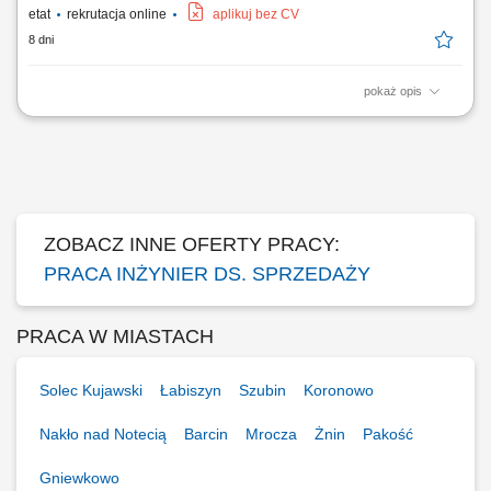
etat
rekrutacja online
aplikuj bez CV
8 dni
pokaż opis
Zakres obowiązków: Budowanie i rozwijanie relacji z klientami z sektora
rolniczego. Regularne wizyty w gospodarstwach na wyznaczonym
terenie. Analiza potrzeb klientów oraz ocena upraw i hodowli.
Doradztwo w zakresie doboru odpowiednich rozwiązań. Realizacja
planów sprzedażowych i zapewnianie...
ZOBACZ INNE OFERTY PRACY:
PRACA INŻYNIER DS. SPRZEDAŻY
PRACA W MIASTACH
Solec Kujawski
Łabiszyn
Szubin
Koronowo
Nakło nad Notecią
Barcin
Mrocza
Żnin
Pakość
Gniewkowo