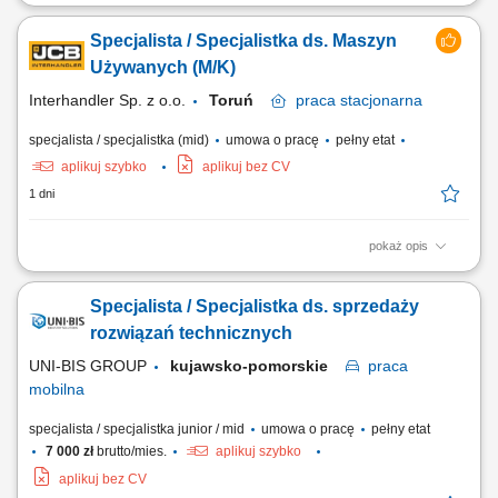
Teren pracy: 2-3 powiaty Twoja Misja: Budowanie partnerskich relacji z
Rolnikami; Analiza upraw/hodowli i doradztwo techniczne; Sprzedaż
Specjalista / Specjalistka ds. Maszyn
rozwiązań wspierających efektywność gospodarstw; Osiąganie celów
sprzedażowych z zachowaniem jakości obsługi;
Używanych (M/K)
Interhandler Sp. z o.o.
Toruń
praca
stacjonarna
specjalista / specjalistka (mid)
umowa o pracę
pełny etat
aplikuj szybko
aplikuj bez CV
1 dni
pokaż opis
Kogo szukamy: Poszukujemy Specjalisty/Specjalistki ds. Maszyn
Używanych, który/a łączy podejście handlowe z zainteresowaniem
Specjalista / Specjalistka ds. sprzedaży
zagadnieniami technicznymi. Zadania: Zarządzanie ofertą maszyn
używanych – analiza, wycena, comiesięczna aktualizacja oferty;
rozwiązań technicznych
Przygotowywanie specyfikacji...
UNI-BIS GROUP
kujawsko-pomorskie
praca
mobilna
specjalista / specjalistka junior / mid
umowa o pracę
pełny etat
7 000 zł
brutto/mies.
aplikuj szybko
aplikuj bez CV