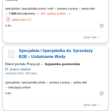
specjalista / specjalistka junior / mid
umowa o pracę
pełny etat
7 000 zł
brutto/mies.
aplikuj szybko
aplikuj bez CV
3 dni
pokaż opis
Opis stanowiska: aktywne pozyskiwanie nowych klientów oraz rozwijanie
współpracy z obecnymi partnerami, doradztwo w zakresie doboru
Specjalista / Specjalistka ds. Sprzedaży
rozwiązań technicznych dopasowanych do potrzeb klienta,
prezentowanie oferty produktowej oraz prowadzenie spotkań
B2B – Uzdatnianie Wody
handlowych, budowanie i utrzymywanie...
Klient portalu Praca.pl
kujawsko-pomorskie
praca
zdalna
siedziba firmy: Wrocław
specjalista / specjalistka (mid)
umowa o pracę
pełny etat
rekrutacja online
4 dni
pokaż opis
aktywne pozyskiwanie nowych klientów B2B i rozwijanie sieci partnerów