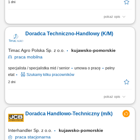
1 dni
pokaż opis
Opis stanowiska: rozwijanie sprzedaży poprzez aktywne działania w
terenie i obsługę klientów biznesowych, identyfikowanie potrzeb
Doradca Techniczno-Handlowy (K/M)
klientów oraz proponowanie dopasowanych rozwiązań, prowadzenie
prezentacji i negocjacji handlowych, utrzymywanie trwałych relacji i
dbanie o wysoki poziom...
Timac Agro Polska Sp. z o.o.
kujawsko-pomorskie
praca
mobilna
specjalista / specjalistka mid / senior
umowa o pracę
pełny
etat
Szukamy kilku pracowników
2 dni
pokaż opis
Teren pracy: 2-3 powiaty Twój zakres obowiązków: Odwiedzasz
gospodarstwa rolne i budujesz partnerskie relacje z rolnikami,
Doradca Handlowo-Techniczny (m/k)
Analizujesz kondycję upraw i dobrostan zwierząt, aby proponować
skuteczne rozwiązania, Udzielasz wsparcia technicznego i doradztwa w
codziennych wyzwaniach, Realizujesz...
Interhandler Sp. z o.o.
kujawsko-pomorskie
praca
stacjonarna