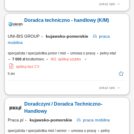
pokaż opis
Główny zakres obowiązków: przygotowanie kompleksowych ofert
handlowych dla klientów; prowadzenie gospodarki magazynowej;
Doradca techniczno - handlowy (K/M)
bezpośrednia obsługa klientów w oddziale.
UNI-BIS GROUP
kujawsko-pomorskie
praca
mobilna
specjalista / specjalistka junior / mid
umowa o pracę
pełny etat
7 000 zł
brutto/mies.
aplikuj szybko
aplikuj bez CV
5 dni
pokaż opis
Zakres obowiązków: aktywne pozyskiwanie nowych klientów
(terenowe), oraz rozwój sprzedaży wśród obecnych klientów; doradztwo
Doradczyni / Doradca Techniczno-
techniczne i dobór rozwiązań. prezentowanie produktów i usług firmy
oraz kompleksowych rozwiązań dla klientów; utrzymywanie
Handlowy
długofalowych relacji. Wymagania:...
Praca.pl
kujawsko-pomorskie
praca
mobilna
specjalista / specjalistka mid / senior
umowa o pracę
pełny