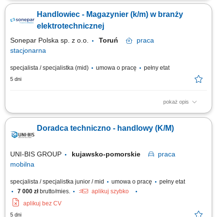
handlowych, utrzymywanie kontaktu z obecnymi klientami oraz
Handlowiec - Magazynier (k/m) w branży
zapewnianie im wsparcia, prowadzenie negocjacji handlowych i
przygotowywanie ofert dopasowanych do potrzeb klientów, współpraca z
elektrotechnicznej
działem serwisowym w zakresie...
Sonepar Polska sp. z o.o.
Toruń
praca
stacjonarna
specjalista / specjalistka (mid)
umowa o pracę
pełny etat
5 dni
pokaż opis
Główny zakres obowiązków: przygotowanie kompleksowych ofert
handlowych dla klientów; prowadzenie gospodarki magazynowej;
Doradca techniczno - handlowy (K/M)
bezpośrednia obsługa klientów w oddziale.
UNI-BIS GROUP
kujawsko-pomorskie
praca
mobilna
specjalista / specjalistka junior / mid
umowa o pracę
pełny etat
7 000 zł
brutto/mies.
aplikuj szybko
aplikuj bez CV
5 dni