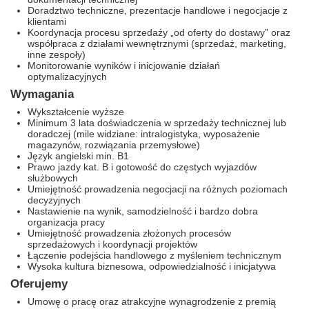
Doradztwo techniczne, prezentacje handlowe i negocjacje z
klientami
Koordynacja procesu sprzedaży „od oferty do dostawy” oraz
współpraca z działami wewnętrznymi (sprzedaż, marketing,
inne zespoły)
Monitorowanie wyników i inicjowanie działań
optymalizacyjnych
Wymagania
Wykształcenie wyższe
Minimum 3 lata doświadczenia w sprzedaży technicznej lub
doradczej (mile widziane: intralogistyka, wyposażenie
magazynów, rozwiązania przemysłowe)
Język angielski min. B1
Prawo jazdy kat. B i gotowość do częstych wyjazdów
służbowych
Umiejętność prowadzenia negocjacji na różnych poziomach
decyzyjnych
Nastawienie na wynik, samodzielność i bardzo dobra
organizacja pracy
Umiejętność prowadzenia złożonych procesów
sprzedażowych i koordynacji projektów
Łączenie podejścia handlowego z myśleniem technicznym
Wysoka kultura biznesowa, odpowiedzialność i inicjatywa
Oferujemy
Umowę o pracę oraz atrakcyjne wynagrodzenie z premią