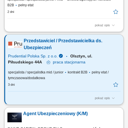
B2B
pełny etat
2 dni
pokaż opis
Budowanie i pozyskiwanie własnego portfela klientów oraz relacji
biznesowych; Analiza potrzeb klientów oraz dobór rozwiązań
Przedstawiciel / Przedstawicielka ds.
ubezpieczeniowych; Prowadzenie spotkań handlowych w formie online
i stacjonarnej; Realizacja indywidualnych celów sprzedażowych przy
Ubezpieczeń
zachowaniu wysokiej jakości...
Prudential Polska Sp. z o.o.
Olsztyn, ul.
Piłsudskiego 44A
praca
stacjonarna
specjalista / specjalistka mid / junior
kontrakt B2B
pełny etat /
tymczasowa/dodatkowa
3 dni
pokaż opis
Twój zakres obowiązków: budowanie własnego biznesu przy wsparciu
solidnej marki, pozyskiwanie Klientów, sprzedaż ubezpieczeń na życie,
Agent Ubezpieczeniowy (K/M)
organizacja własnej aktywności i kalendarza spotkań.