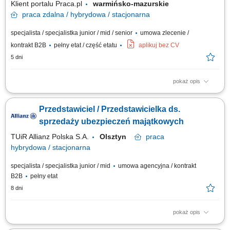
Klient portalu Praca.pl
warmińsko-mazurskie
praca
zdalna / hybrydowa / stacjonarna
specjalista / specjalistka junior / mid / senior
umowa zlecenie /
kontrakt B2B
pełny etat / część etatu
aplikuj bez CV
5 dni
pokaż opis
Aktywne pozyskiwanie klientów i sprzedaż produktów ubezpieczeniowych
(na życie, majątkowych, grupowych). Przygotowywanie ofert i
Przedstawiciel / Przedstawicielka ds.
prowadzenie spotkań sprzedażowych. Analiza potrzeb klienta i
rekomendowanie dopasowanych rozwiązań. Budowanie długofalowych
sprzedaży ubezpieczeń majątkowych
relacji i opieka posprzedażowa....
TUiR Allianz Polska S.A.
Olsztyn
praca
hybrydowa / stacjonarna
specjalista / specjalistka junior / mid
umowa agencyjna / kontrakt
B2B
pełny etat
8 dni
pokaż opis
Zakres obowiązków: Budowanie i rozwijanie relacji z klientami; Analiza