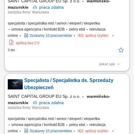
SAINT CAPITAL GROUP EU Sp. z o.o.
warmińsko-
mazurskie
praca
zdalna
siedziba firmy: Warszawa
specjalista / specjalistka mid / senior / ekspert / ekspertka
umowa agencyjna / kontrakt B2B
pełny etat
rekrutacja
online
Szukamy 10 pracowników
aplikuj szybko
aplikuj bez CV
3 dni
pokaż opis
Opis stanowiska: Aktywna obsługa i cross-selling w ramach własnego
portfela klientów; Doradztwo w zakresie pełnej gamy ubezpieczeń
Specjalista / Specjalistka ds. Sprzedaży
(życiowe, majątkowe, komunikacyjne, firmowe) Koncentracja na
budowaniu długofalowych relacji w obszarze ubezpieczeń na życie;
Ubezpieczeń
Pozyskiwanie nowych klientów i...
SAINT CAPITAL GROUP EU Sp. z o.o.
warmińsko-
mazurskie
praca
zdalna
siedziba firmy: Warszawa
specjalista / specjalistka mid / senior / ekspert / ekspertka
umowa agencyjna / kontrakt B2B
pełny etat
rekrutacja
online
Szukamy 10 pracowników
aplikuj szybko