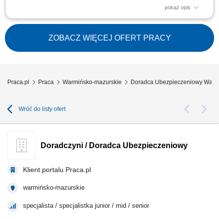
pokaż opis
Sprzedaż to Twoja mocna strona. Może czas wykorzystać ją tam, gdzie
naprawdę ma znaczenie? Nie szukam osób z doświadczeniem w
ubezpieczeniach. Szukam ludzi, którzy od lat pracują z klientami, budują
ZOBACZ WIĘCEJ OFERT PRACY
relacje i wiedzą, że dobra sprzedaż zaczyna się od zaufania. Może
pracujesz dziś w:...
Praca.pl
Praca
Warmińsko-mazurskie
Doradca Ubezpieczeniowy Warm
Wróć do listy ofert
Doradczyni / Doradca Ubezpieczeniowy
Klient portalu Praca.pl
warmińsko-mazurskie
specjalista / specjalistka junior / mid / senior