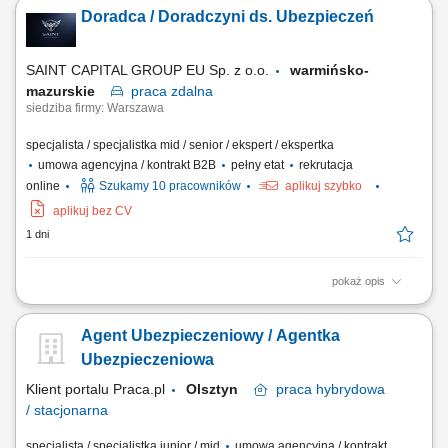
Doradca / Doradczyni ds. Ubezpieczeń
SAINT CAPITAL GROUP EU Sp. z o.o.
warmińsko-
mazurskie
praca
zdalna
siedziba firmy: Warszawa
specjalista / specjalistka mid / senior / ekspert / ekspertka
umowa agencyjna / kontrakt B2B
pełny etat
rekrutacja
online
Szukamy 10 pracowników
aplikuj szybko
aplikuj bez CV
1 dni
pokaż opis
Opis stanowiska: Rozwijanie współpracy z obecnymi klientami oraz
pozyskiwanie nowych odbiorców usług. Doradztwo w zakresie
Agent Ubezpieczeniowy / Agentka
ubezpieczeń na życie, majątkowych, komunikacyjnych i dla firm.
Budowanie długofalowych relacji oraz dopasowywanie rozwiązań do
Ubezpieczeniowa
potrzeb klientów. Rozwijanie własnego...
Klient portalu Praca.pl
Olsztyn
praca
hybrydowa
/ stacjonarna
specjalista / specjalistka junior / mid
umowa agencyjna / kontrakt