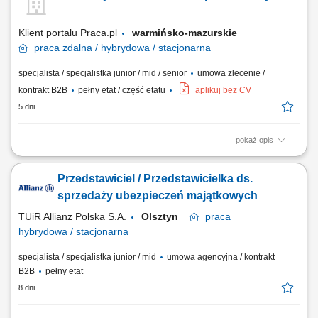
ubezpieczeniowe i prowadzić spotkania z klientami. Twoim zadaniem
będzie doradzanie klientom jak...
Klient portalu Praca.pl
warmińsko-mazurskie
praca
zdalna / hybrydowa / stacjonarna
specjalista / specjalistka junior / mid / senior
umowa zlecenie /
kontrakt B2B
pełny etat / część etatu
aplikuj bez CV
5 dni
pokaż opis
Aktywne pozyskiwanie klientów i sprzedaż produktów
ubezpieczeniowych (na życie, majątkowych, grupowych).
Przedstawiciel / Przedstawicielka ds.
Przygotowywanie ofert i prowadzenie spotkań sprzedażowych. Analiza
potrzeb klienta i rekomendowanie dopasowanych rozwiązań.
sprzedaży ubezpieczeń majątkowych
Budowanie długofalowych relacji i opieka posprzedażowa....
TUiR Allianz Polska S.A.
Olsztyn
praca
hybrydowa / stacjonarna
specjalista / specjalistka junior / mid
umowa agencyjna / kontrakt
B2B
pełny etat
8 dni