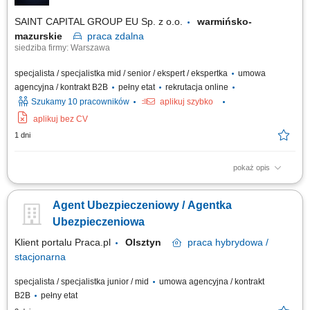
SAINT CAPITAL GROUP EU Sp. z o.o.
warmińsko-
mazurskie
praca
zdalna
siedziba firmy: Warszawa
specjalista / specjalistka mid / senior / ekspert / ekspertka
umowa
agencyjna / kontrakt B2B
pełny etat
rekrutacja online
Szukamy 10 pracowników
aplikuj szybko
aplikuj bez CV
1 dni
pokaż opis
Opis stanowiska: Rozwijanie współpracy z obecnymi klientami oraz
pozyskiwanie nowych odbiorców usług. Doradztwo w zakresie
Agent Ubezpieczeniowy / Agentka
ubezpieczeń na życie, majątkowych, komunikacyjnych i dla firm.
Budowanie długofalowych relacji oraz dopasowywanie rozwiązań do
Ubezpieczeniowa
potrzeb klientów. Rozwijanie własnego...
Klient portalu Praca.pl
Olsztyn
praca
hybrydowa /
stacjonarna
specjalista / specjalistka junior / mid
umowa agencyjna / kontrakt
B2B
pełny etat