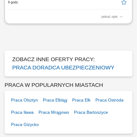
9 godz.
pokaż opis
Sprzedaż to Twoja mocna strona. Może czas wykorzystać ją tam, gdzie
naprawdę ma znaczenie? Nie szukam osób z doświadczeniem w
ubezpieczeniach. Szukam ludzi, którzy od lat pracują z klientami,
budują relacje i wiedzą, że dobra sprzedaż zaczyna się od zaufania.
Może pracujesz dziś w:...
ZOBACZ INNE OFERTY PRACY:
PRACA DORADCA UBEZPIECZENIOWY
PRACA W POPULARNYCH MIASTACH
Praca Olsztyn
Praca Elbląg
Praca Ełk
Praca Ostróda
Praca Iława
Praca Mrągowo
Praca Bartoszyce
Praca Giżycko