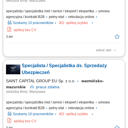
siedziba firmy: Warszawa
specjalista / specjalistka mid / senior / ekspert / ekspertka
umowa
agencyjna / kontrakt B2B
pełny etat
rekrutacja online
Szukamy 10 pracowników
aplikuj szybko
aplikuj bez CV
3 dni
pokaż opis
Opis stanowiska: Aktywna obsługa i cross-selling w ramach własnego
portfela klientów; Doradztwo w zakresie pełnej gamy ubezpieczeń
Specjalista / Specjalistka ds. Sprzedaży
(życiowe, majątkowe, komunikacyjne, firmowe) Koncentracja na
budowaniu długofalowych relacji w obszarze ubezpieczeń na życie;
Ubezpieczeń
Pozyskiwanie nowych klientów i...
SAINT CAPITAL GROUP EU Sp. z o.o.
warmińsko-
mazurskie
praca
zdalna
siedziba firmy: Warszawa
specjalista / specjalistka mid / senior / ekspert / ekspertka
umowa
agencyjna / kontrakt B2B
pełny etat
rekrutacja online
Szukamy 10 pracowników
aplikuj szybko
aplikuj bez CV
3 dni