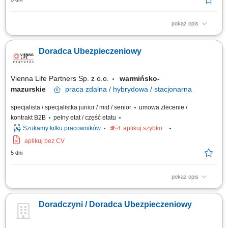
pokaż opis
Opis stanowiska: Kompleksowa obsługa klientów w zakresie produktów
ubezpieczeniowych. Rozbudowa własnego portfela oraz aktywne
Doradca Ubezpieczeniowy
pozyskiwanie nowych klientów. Analiza potrzeb i przygotowywanie
indywidualnych rozwiązań ubezpieczeniowych. Budowanie pozycji
zaufanego doradcy na lokalnym rynku.
Vienna Life Partners Sp. z o.o.
warmińsko-
mazurskie
praca
zdalna / hybrydowa / stacjonarna
specjalista / specjalistka junior / mid / senior
umowa zlecenie /
kontrakt B2B
pełny etat / część etatu
Szukamy kilku pracowników
aplikuj szybko
aplikuj bez CV
5 dni
pokaż opis
Twój zakres obowiązków: Będziesz aktywnie poszukiwać nowych
klientów i oferować im produkty ubezpieczeniowe (ubezpieczenia na
Doradczyni / Doradca Ubezpieczeniowy
życie, majątkowe, grupowe). Będziesz przygotowywać oferty
ubezpieczeniowe i prowadzić spotkania z klientami. Twoim zadaniem
będzie doradzanie klientom jak...