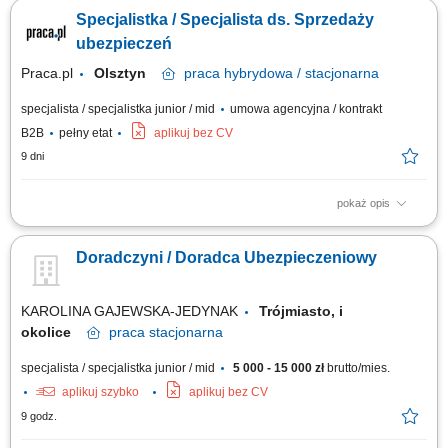
potrzeb klientów i dobór odpowiednich rozwiązań ubezpieczeniowych;
Specjalistka / Specjalista ds. Sprzedaży
Prowadzenie spotkań online i stacjonarnych; Rozwijanie własnego
portfela klientów; Aktywne pozyskiwanie nowych kontaktów biznesowych;
ubezpieczeń
Realizacja...
Praca.pl
Olsztyn
praca
hybrydowa / stacjonarna
specjalista / specjalistka junior / mid
umowa agencyjna / kontrakt
B2B
pełny etat
aplikuj bez CV
9 dni
pokaż opis
Zadania Tworzenie i pielęgnowanie trwałych więzi biznesowych.
Dokonywanie audytu potrzeb klientów oraz projektowanie dla nich
Doradczyni / Doradca Ubezpieczeniowy
dedykowanych rozwiązań polisowych. Organizowanie oraz prowadzenie
prezentacji i konsultacji w trybie online oraz stacjonarnie. Samodzielne
generowanie leadów i...
KAROLINA GAJEWSKA-JEDYNAK
Trójmiasto, i
okolice
praca
stacjonarna
specjalista / specjalistka junior / mid
5 000 - 15 000 zł
brutto/mies.
aplikuj szybko
aplikuj bez CV
9 godz.