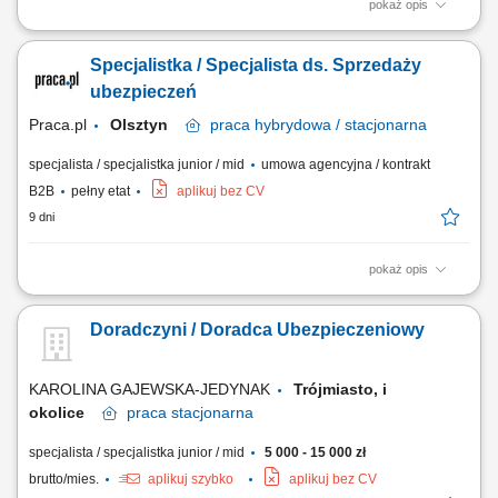
pokaż opis
Zakres obowiązków: Budowanie i rozwijanie relacji z klientami; Analiza
potrzeb klientów i dobór odpowiednich rozwiązań ubezpieczeniowych;
Specjalistka / Specjalista ds. Sprzedaży
Prowadzenie spotkań online i stacjonarnych; Rozwijanie własnego
portfela klientów; Aktywne pozyskiwanie nowych kontaktów
ubezpieczeń
biznesowych; Realizacja...
Praca.pl
Olsztyn
praca
hybrydowa / stacjonarna
specjalista / specjalistka junior / mid
umowa agencyjna / kontrakt
B2B
pełny etat
aplikuj bez CV
9 dni
pokaż opis
Zadania Tworzenie i pielęgnowanie trwałych więzi biznesowych.
Dokonywanie audytu potrzeb klientów oraz projektowanie dla nich
Doradczyni / Doradca Ubezpieczeniowy
dedykowanych rozwiązań polisowych. Organizowanie oraz
prowadzenie prezentacji i konsultacji w trybie online oraz stacjonarnie.
Samodzielne generowanie leadów i...
KAROLINA GAJEWSKA-JEDYNAK
Trójmiasto, i
okolice
praca
stacjonarna
specjalista / specjalistka junior / mid
5 000 - 15 000 zł
brutto/mies.
aplikuj szybko
aplikuj bez CV