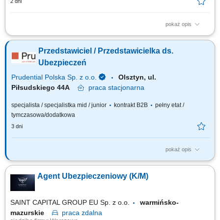
2 dni
pokaż opis
Budowanie i pozyskiwanie własnego portfela klientów oraz relacji
biznesowych; Analiza potrzeb klientów oraz dobór rozwiązań
Przedstawiciel / Przedstawicielka ds.
ubezpieczeniowych; Prowadzenie spotkań handlowych w formie online i
stacjonarnej; Realizacja indywidualnych celów sprzedażowych przy
Ubezpieczeń
zachowaniu wysokiej jakości...
Prudential Polska Sp. z o.o.
Olsztyn, ul.
Piłsudskiego 44A
praca
stacjonarna
specjalista / specjalistka mid / junior
kontrakt B2B
pełny etat /
tymczasowa/dodatkowa
3 dni
pokaż opis
Twój zakres obowiązków: budowanie własnego biznesu przy wsparciu
solidnej marki, pozyskiwanie Klientów, sprzedaż ubezpieczeń na życie,
Agent Ubezpieczeniowy (K/M)
organizacja własnej aktywności i kalendarza spotkań.
SAINT CAPITAL GROUP EU Sp. z o.o.
warmińsko-
mazurskie
praca
zdalna