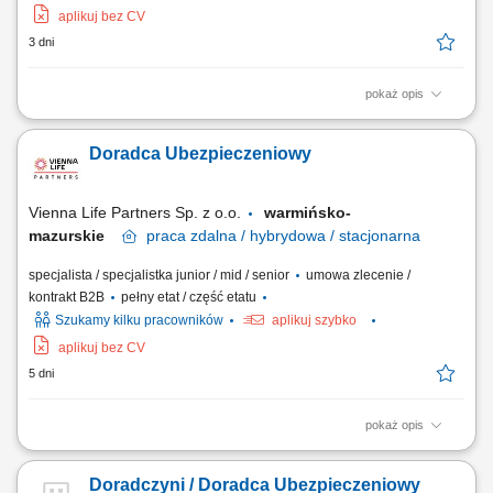
aplikuj bez CV
3 dni
pokaż opis
Opis stanowiska: Kompleksowa obsługa klientów w zakresie produktów
ubezpieczeniowych. Rozbudowa własnego portfela oraz aktywne
Doradca Ubezpieczeniowy
pozyskiwanie nowych klientów. Analiza potrzeb i przygotowywanie
indywidualnych rozwiązań ubezpieczeniowych. Budowanie pozycji
zaufanego doradcy na lokalnym rynku.
Vienna Life Partners Sp. z o.o.
warmińsko-
mazurskie
praca
zdalna / hybrydowa / stacjonarna
specjalista / specjalistka junior / mid / senior
umowa zlecenie /
kontrakt B2B
pełny etat / część etatu
Szukamy kilku pracowników
aplikuj szybko
aplikuj bez CV
5 dni
pokaż opis
Twój zakres obowiązków: Będziesz aktywnie poszukiwać nowych
klientów i oferować im produkty ubezpieczeniowe (ubezpieczenia na
Doradczyni / Doradca Ubezpieczeniowy
życie, majątkowe, grupowe). Będziesz przygotowywać oferty