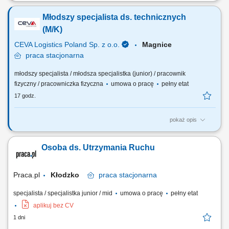
Opis stanowiska Nadzór nad sprawnością techniczną maszyn i
urządzeń oraz usuwanie awarii. Planowanie i koordynowanie
Młodszy specjalista ds. technicznych
przeglądów, konserwacji oraz prac remontowych. Analiza przyczyn
usterek i wdrażanie działań zapobiegających ich ponownemu
(M/K)
występowaniu. Prowadzenie dokumentacji...
CEVA Logistics Poland Sp. z o.o.
Magnice
praca
stacjonarna
młodszy specjalista / młodsza specjalistka (junior) / pracownik
fizyczny / pracowniczka fizyczna
umowa o pracę
pełny etat
17 godz.
pokaż opis
Zakres obowiązków: Zapewnienie ciągłości i bezpiecznej pracy
urządzeń, instalacji oraz systemów technicznych. Udział w działaniach
Osoba ds. Utrzymania Ruchu
związanych z usuwaniem awarii, analizą ich przyczyn oraz wdrażaniem
rozwiązań usprawniających pracę urządzeń i instalacji. Współpraca z
działami...
Praca.pl
Kłodzko
praca
stacjonarna
specjalista / specjalistka junior / mid
umowa o pracę
pełny etat
aplikuj bez CV
1 dni