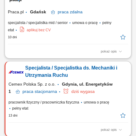
Przeglądy maszyn i urządzeń, przygotowywanie planów i zakresów
prac remontowych. Organizacja i...
Praca.pl
Gdańsk
praca
zdalna
specjalista / specjalistka mid / senior
umowa o pracę
pełny
etat
aplikuj bez CV
10 dni
pokaż opis
Zakres obowiązków: zapewnienie ciągłości i niezawodności pracy
maszyn oraz urządzeń produkcyjnych, analiza przyczyn awarii i ich
Specjalista / Specjalistka ds. Mechaniki i
eliminacja, monitorowanie stanu technicznego maszyn i urządzeń,
wykonywanie napraw bieżących oraz konserwacji maszyn
Utrzymania Ruchu
montażowych i testujących, szybka...
Cemex Polska Sp. z o.o.
Gdynia, ul. Energetyków
1
praca
stacjonarna
dziś wygasa
pracownik fizyczny / pracowniczka fizyczna
umowa o pracę
pełny etat
13 dni
pokaż opis