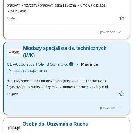
pracownik fizyczny / pracowniczka fizyczna
umowa o pracę
pełny etat
13 dni
pokaż opis
Opis stanowiska Nadzór nad sprawnością techniczną maszyn i urządzeń
oraz usuwanie awarii. Planowanie i koordynowanie przeglądów,
Młodszy specjalista ds. technicznych
konserwacji oraz prac remontowych. Analiza przyczyn usterek i
wdrażanie działań zapobiegających ich ponownemu występowaniu.
(M/K)
Prowadzenie dokumentacji...
CEVA Logistics Poland Sp. z o.o.
Magnice
praca
stacjonarna
młodszy specjalista / młodsza specjalistka (junior) / pracownik
fizyczny / pracowniczka fizyczna
umowa o pracę
pełny etat
17 godz.
pokaż opis
Zakres obowiązków: Zapewnienie ciągłości i bezpiecznej pracy
urządzeń, instalacji oraz systemów technicznych. Udział w działaniach
Osoba ds. Utrzymania Ruchu
związanych z usuwaniem awarii, analizą ich przyczyn oraz wdrażaniem
rozwiązań usprawniających pracę urządzeń i instalacji. Współpraca z