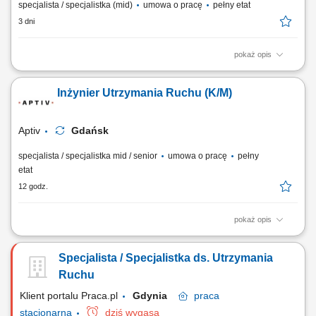
specjalista / specjalistka (mid)
umowa o pracę
pełny etat
3 dni
pokaż opis
Zakres obowiązków: Nadzór nad prawidłową pracą urządzeń oraz
instalacji pomocniczych wykorzystywanych w procesach produkcyjnych.
Inżynier Utrzymania Ruchu (K/M)
Bieżące diagnozowanie i usuwanie awarii, wykonywanie regulacji oraz
działań zapewniających ciągłość dostaw mediów technicznych.
Monitorowanie parametrów...
Aptiv
Gdańsk
specjalista / specjalistka mid / senior
umowa o pracę
pełny
etat
12 godz.
pokaż opis
Twoja rola: Będziesz odpowiadać za zapewnienie ciągłości i
niezawodności produkcji i należytego stanu maszyn i urządzeń
Specjalista / Specjalistka ds. Utrzymania
produkcyjnych. Twoje obowiązki będą obejmować m.in.: analizę
przyczyn awarii i ich konsekwentne eliminowanie, monitorowanie stanu
Ruchu
maszyn naprawy bieżące i...
Klient portalu Praca.pl
Gdynia
praca
stacjonarna
dziś wygasa