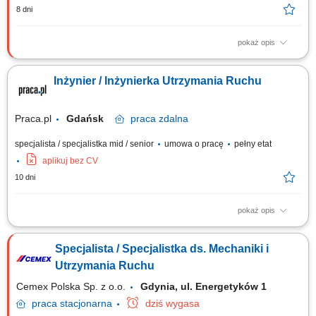
8 dni
pokaż opis
Twoje zadania na stanowisku: Usuwanie awarii, badanie przyczyn
powstawania awarii i przedwczesnego zużycia maszyn. Planowanie i
Inżynier / Inżynierka Utrzymania Ruchu
ewidencja przeglądów oraz napraw urządzeń na terenie zakładu.
Przeglądy maszyn i urządzeń, przygotowywanie planów i zakresów prac
remontowych. Organizacja i...
Praca.pl
Gdańsk
praca
zdalna
specjalista / specjalistka mid / senior
umowa o pracę
pełny etat
aplikuj bez CV
10 dni
pokaż opis
Zakres obowiązków: zapewnienie ciągłości i niezawodności pracy
maszyn oraz urządzeń produkcyjnych, analiza przyczyn awarii i ich
Specjalista / Specjalistka ds. Mechaniki i
eliminacja, monitorowanie stanu technicznego maszyn i urządzeń,
wykonywanie napraw bieżących oraz konserwacji maszyn montażowych i
Utrzymania Ruchu
testujących, szybka...
Cemex Polska Sp. z o.o.
Gdynia, ul. Energetyków 1
praca
stacjonarna
dziś wygasa