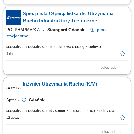
Twój zakres obowiązków: Utrzymywanie maszyn i urządzeń w dobrym
stanie technicznym; Regularne dokonywanie przeglądów okresowych
Specjalista / Specjalistka ds. Utrzymania
maszyn i urządzeń; Szybka reakcja na awarie maszyn w celu uniknięcia
przestojów; Wsparcie techniczne zespołu w obsłudze maszyn i urządzeń;
Ruchu Infrastruktury Technicznej
Dbanie o...
POLPHARMA S.A.
Starogard Gdański
praca
stacjonarna
specjalista / specjalistka (mid)
umowa o pracę
pełny etat
3 dni
pokaż opis
Zakres obowiązków: Nadzór nad prawidłową pracą urządzeń oraz
instalacji pomocniczych wykorzystywanych w procesach produkcyjnych.
Inżynier Utrzymania Ruchu (K/M)
Bieżące diagnozowanie i usuwanie awarii, wykonywanie regulacji oraz
działań zapewniających ciągłość dostaw mediów technicznych.
Monitorowanie parametrów...
Aptiv
Gdańsk
specjalista / specjalistka mid / senior
umowa o pracę
pełny etat
12 godz.
pokaż opis