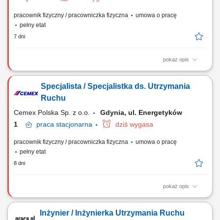
pracownik fizyczny / pracowniczka fizyczna
umowa o pracę
pełny etat
7 dni
pokaż opis
Planowanie i koordynowanie przeglądów, napraw oraz remontów
maszyn i urządzeń. Analizowanie przyczyn usterek oraz wdrażanie
Specjalista / Specjalistka ds. Utrzymania
działań zwiększających niezawodność parku maszynowego.
Prowadzenie dokumentacji technicznej oraz przygotowywanie
Ruchu
zakresów prac remontowych. Współpraca z...
Cemex Polska Sp. z o.o.
Gdynia, ul. Energetyków
1
praca
stacjonarna
dziś wygasa
pracownik fizyczny / pracowniczka fizyczna
umowa o pracę
pełny etat
8 dni
pokaż opis
Twoje zadania na stanowisku: Usuwanie awarii, badanie przyczyn
powstawania awarii i przedwczesnego zużycia maszyn. Planowanie i
Inżynier / Inżynierka Utrzymania Ruchu
ewidencja przeglądów oraz napraw urządzeń na terenie zakładu.