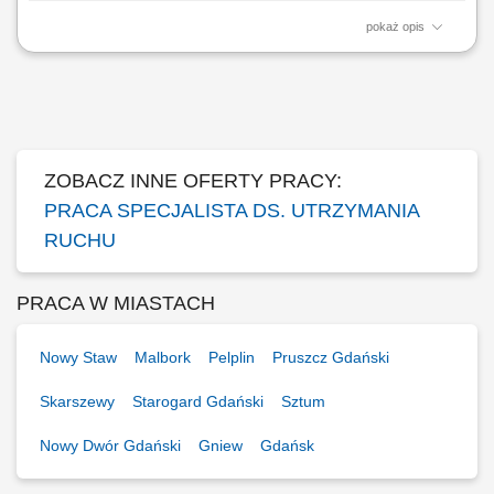
pokaż opis
Opis stanowiska: Prowadzenie bieżących serwisów, inspekcji oraz
działań prewencyjnych na liniach technologicznych. Szybka
identyfikacja usterek i lokalizowanie źródła problemów technicznych z
zakresu elektryki, pneumatyki czy automatyki. Podejmowanie kroków
zapobiegawczych eliminujących...
ZOBACZ INNE OFERTY PRACY:
PRACA SPECJALISTA DS. UTRZYMANIA
RUCHU
PRACA W MIASTACH
Nowy Staw
Malbork
Pelplin
Pruszcz Gdański
Skarszewy
Starogard Gdański
Sztum
Nowy Dwór Gdański
Gniew
Gdańsk