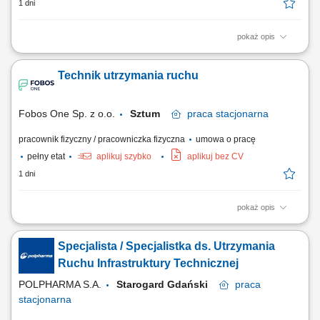
1 dni
pokaż opis
Zakres obowiązków: Zapewnienie sprawności technicznej maszyn i
urządzeń produkcyjnych poprzez bieżące naprawy, diagnostykę oraz
Technik utrzymania ruchu
konserwację. Usuwanie awarii oraz podejmowanie działań
ograniczających ryzyko przestojów produkcyjnych. Wykonywanie
przeglądów okresowych zgodnie z ustalonym...
Fobos One Sp. z o.o.
Sztum
praca
stacjonarna
pracownik fizyczny / pracowniczka fizyczna
umowa o pracę
pełny etat
aplikuj szybko
aplikuj bez CV
1 dni
pokaż opis
Twój zakres obowiązków: Utrzymywanie maszyn i urządzeń w dobrym
stanie technicznym; Regularne dokonywanie przeglądów okresowych
Specjalista / Specjalistka ds. Utrzymania
maszyn i urządzeń; Szybka reakcja na awarie maszyn w celu uniknięcia
przestojów; Wsparcie techniczne zespołu w obsłudze maszyn i
Ruchu Infrastruktury Technicznej
urządzeń; Dbanie o...
POLPHARMA S.A.
Starogard Gdański
praca
stacjonarna