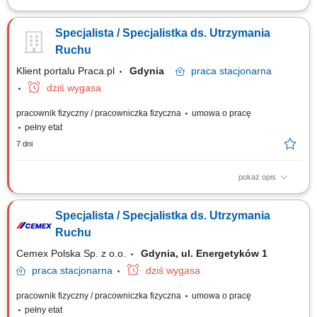
Twoja rola: Będziesz odpowiadać za zapewnienie ciągłości i
niezawodności produkcji i należytego stanu maszyn i urządzeń
Specjalista / Specjalistka ds. Utrzymania
produkcyjnych. Twoje obowiązki będą obejmować m.in.: analizę przyczyn
awarii i ich konsekwentne eliminowanie, monitorowanie stanu maszyn
Ruchu
naprawy bieżące i...
Klient portalu Praca.pl
Gdynia
praca
stacjonarna
dziś wygasa
pracownik fizyczny / pracowniczka fizyczna
umowa o pracę
pełny etat
7 dni
pokaż opis
Planowanie i koordynowanie przeglądów, napraw oraz remontów
maszyn i urządzeń. Analizowanie przyczyn usterek oraz wdrażanie
Specjalista / Specjalistka ds. Utrzymania
działań zwiększających niezawodność parku maszynowego.
Prowadzenie dokumentacji technicznej oraz przygotowywanie zakresów
Ruchu
prac remontowych. Współpraca z...
Cemex Polska Sp. z o.o.
Gdynia, ul. Energetyków 1
praca
stacjonarna
dziś wygasa
pracownik fizyczny / pracowniczka fizyczna
umowa o pracę
pełny etat