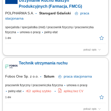
Utrzymanie Ruchu Maszyn
Produkcyjnych (Farmacja, FMCG)
POLPHARMA S.A.
Starogard Gdański
praca
stacjonarna
specjalista / specjalistka (mid) / pracownik fizyczny / pracowniczka
fizyczna
umowa o pracę
pełny etat
1 dni
pokaż opis
Zakres obowiązków: Zapewnienie sprawności technicznej maszyn i
urządzeń produkcyjnych poprzez bieżące naprawy, diagnostykę oraz
Technik utrzymania ruchu
konserwację. Usuwanie awarii oraz podejmowanie działań
ograniczających ryzyko przestojów produkcyjnych. Wykonywanie
przeglądów okresowych zgodnie z ustalonym...
Fobos One Sp. z o.o.
Sztum
praca
stacjonarna
pracownik fizyczny / pracowniczka fizyczna
umowa o pracę
pełny etat
aplikuj szybko
aplikuj bez CV
1 dni
pokaż opis