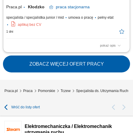
działami...
Praca.pl
Kłodzko
praca
stacjonarna
specjalista / specjalistka junior / mid
umowa o pracę
pełny etat
aplikuj bez CV
1 dni
pokaż opis
Opis stanowiska: Prowadzenie bieżących serwisów, inspekcji oraz
działań prewencyjnych na liniach technologicznych. Szybka identyfikacja
usterek i lokalizowanie źródła problemów technicznych z zakresu
ZOBACZ WIĘCEJ OFERT PRACY
elektryki, pneumatyki czy automatyki. Podejmowanie kroków
zapobiegawczych eliminujących...
Praca.pl
Praca
Pomorskie
Tczew
Specjalista ds. Utrzymania Ruchu 
Wróć do listy ofert
Elektromechaniczka / Elektromechanik
utrzymania ruchu