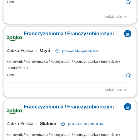
1 dni
pokaż opis
Główne zadania: Prowadzenie własnej działalności gospodarczej w
oparciu o sprawdzony model biznesowy. Dbanie o wysoką jakość obsługi.
Franczyzobiorca / Franczyzobiorczyni
Monitorowanie stanów magazynowych i zamówień. Dostosowywanie
asortymentu sklepu do potrzeb lokalnego rynku. Współpraca z centralą w
zakresie działań...
Żabka Polska
Otyń
praca
stacjonarna
kierownik / kierowniczka / koordynator / koordynatorka / menedżer /
menedżerka
1 dni
pokaż opis
Główne zadania: Prowadzenie własnej działalności gospodarczej w
oparciu o sprawdzony model biznesowy. Dbanie o wysoką jakość obsługi.
Franczyzobiorca / Franczyzobiorczyni
Monitorowanie stanów magazynowych i zamówień. Dostosowywanie
asortymentu sklepu do potrzeb lokalnego rynku. Współpraca z centralą w
zakresie działań...
Żabka Polska
Słubice
praca
stacjonarna
kierownik / kierowniczka / koordynator / koordynatorka / menedżer /