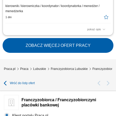
kierownik / kierowniczka / koordynator / koordynatorka / menedżer /
menedżerka
1 dni
pokaż opis
Główne zadania: Prowadzenie własnej działalności gospodarczej w
oparciu o sprawdzony model biznesowy. Dbanie o wysoką jakość obsługi.
Monitorowanie stanów magazynowych i zamówień. Dostosowywanie
ZOBACZ WIĘCEJ OFERT PRACY
asortymentu sklepu do potrzeb lokalnego rynku. Współpraca z centralą w
zakresie działań...
Praca.pl
Praca
Lubuskie
Franczyzobiorca Lubuskie
Franczyzobiorca
Wróć do listy ofert
Franczyzobiorca / Franczyzobiorczyni
placówki bankowej
Klient portalu Praca.pl