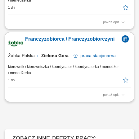
/ menedżerka
1 dni
pokaż opis
Główne zadania: Prowadzenie własnej działalności gospodarczej w
oparciu o sprawdzony model biznesowy. Dbanie o wysoką jakość
Franczyzobiorca / Franczyzobiorczyni
obsługi. Monitorowanie stanów magazynowych i zamówień.
Dostosowywanie asortymentu sklepu do potrzeb lokalnego rynku.
Współpraca z centralą w zakresie działań...
Żabka Polska
Zielona Góra
praca
stacjonarna
kierownik / kierowniczka / koordynator / koordynatorka / menedżer
/ menedżerka
1 dni
pokaż opis
Główne zadania: Prowadzenie własnej działalności gospodarczej w
oparciu o sprawdzony model biznesowy. Dbanie o wysoką jakość
obsługi. Monitorowanie stanów magazynowych i zamówień.
Dostosowywanie asortymentu sklepu do potrzeb lokalnego rynku.
Współpraca z centralą w zakresie działań...
ZOBACZ INNE OFERTY PRACY: