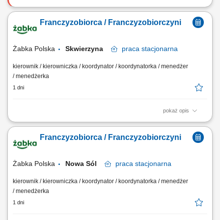
Zakres działania: rozwijanie własnej działalności w branży marketingu
internetowego w oparciu o model franczyzowy; pozyskiwanie klientów
Franczyzobiorca / Franczyzobiorczyni
biznesowych i budowanie długofalowych relacji; sprzedaż usług takich
jak: strony internetowe, sklepy online, SEO/SEM, kampanie social
media, materiały...
Żabka Polska
Skwierzyna
praca
stacjonarna
kierownik / kierowniczka / koordynator / koordynatorka / menedżer
/ menedżerka
1 dni
pokaż opis
Główne zadania: Prowadzenie własnej działalności gospodarczej w
oparciu o sprawdzony model biznesowy. Dbanie o wysoką jakość
Franczyzobiorca / Franczyzobiorczyni
obsługi. Monitorowanie stanów magazynowych i zamówień.
Dostosowywanie asortymentu sklepu do potrzeb lokalnego rynku.
Współpraca z centralą w zakresie działań...
Żabka Polska
Nowa Sól
praca
stacjonarna
kierownik / kierowniczka / koordynator / koordynatorka / menedżer
/ menedżerka
1 dni