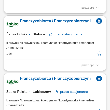
pokaż opis
Główne zadania: Prowadzenie własnej działalności gospodarczej w
oparciu o sprawdzony model biznesowy. Dbanie o wysoką jakość
Franczyzobiorca / Franczyzobiorczyni
obsługi. Monitorowanie stanów magazynowych i zamówień.
Dostosowywanie asortymentu sklepu do potrzeb lokalnego rynku.
Współpraca z centralą w zakresie działań...
Żabka Polska
Słubice
praca
stacjonarna
kierownik / kierowniczka / koordynator / koordynatorka / menedżer
/ menedżerka
1 dni
pokaż opis
Główne zadania: Prowadzenie własnej działalności gospodarczej w
oparciu o sprawdzony model biznesowy. Dbanie o wysoką jakość
Franczyzobiorca / Franczyzobiorczyni
obsługi. Monitorowanie stanów magazynowych i zamówień.
Dostosowywanie asortymentu sklepu do potrzeb lokalnego rynku.
Współpraca z centralą w zakresie działań...
Żabka Polska
Lubieszów
praca
stacjonarna
kierownik / kierowniczka / koordynator / koordynatorka / menedżer
/ menedżerka