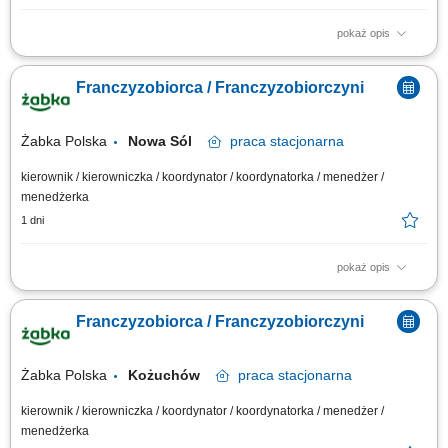
pokaż opis
Główne zadania: Prowadzenie własnej działalności gospodarczej w
oparciu o sprawdzony model biznesowy. Dbanie o wysoką jakość obsługi.
Franczyzobiorca / Franczyzobiorczyni
Monitorowanie stanów magazynowych i zamówień. Dostosowywanie
asortymentu sklepu do potrzeb lokalnego rynku. Współpraca z centralą w
zakresie działań...
Żabka Polska
Nowa Sól
praca
stacjonarna
kierownik / kierowniczka / koordynator / koordynatorka / menedżer /
menedżerka
1 dni
pokaż opis
Główne zadania: Prowadzenie własnej działalności gospodarczej w
oparciu o sprawdzony model biznesowy. Dbanie o wysoką jakość obsługi.
Franczyzobiorca / Franczyzobiorczyni
Monitorowanie stanów magazynowych i zamówień. Dostosowywanie
asortymentu sklepu do potrzeb lokalnego rynku. Współpraca z centralą w
zakresie działań...
Żabka Polska
Kożuchów
praca
stacjonarna
kierownik / kierowniczka / koordynator / koordynatorka / menedżer /
menedżerka