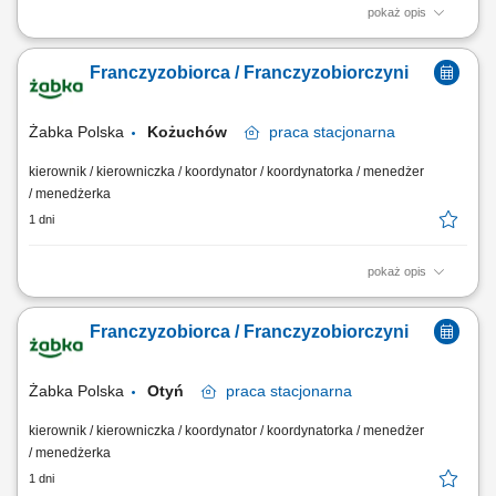
pokaż opis
Główne zadania: Prowadzenie własnej działalności gospodarczej w
oparciu o sprawdzony model biznesowy. Dbanie o wysoką jakość
Franczyzobiorca / Franczyzobiorczyni
obsługi. Monitorowanie stanów magazynowych i zamówień.
Dostosowywanie asortymentu sklepu do potrzeb lokalnego rynku.
Współpraca z centralą w zakresie działań...
Żabka Polska
Kożuchów
praca
stacjonarna
kierownik / kierowniczka / koordynator / koordynatorka / menedżer
/ menedżerka
1 dni
pokaż opis
Główne zadania: Prowadzenie własnej działalności gospodarczej w
oparciu o sprawdzony model biznesowy. Dbanie o wysoką jakość
Franczyzobiorca / Franczyzobiorczyni
obsługi. Monitorowanie stanów magazynowych i zamówień.
Dostosowywanie asortymentu sklepu do potrzeb lokalnego rynku.
Współpraca z centralą w zakresie działań...
Żabka Polska
Otyń
praca
stacjonarna
kierownik / kierowniczka / koordynator / koordynatorka / menedżer
/ menedżerka
1 dni