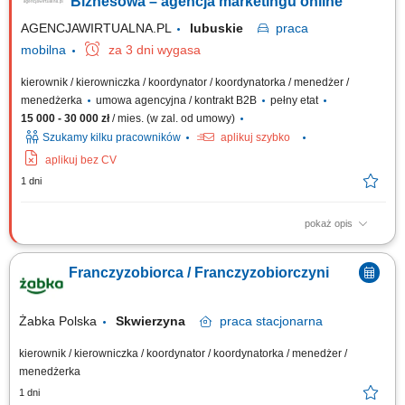
Biznesowa – agencja marketingu online
AGENCJAWIRTUALNA.PL
lubuskie
praca
mobilna
za 3 dni wygasa
kierownik / kierowniczka / koordynator / koordynatorka / menedżer /
menedżerka
umowa agencyjna / kontrakt B2B
pełny etat
15 000 - 30 000 zł
/ mies. (w zal. od umowy)
Szukamy kilku pracowników
aplikuj szybko
aplikuj bez CV
1 dni
pokaż opis
Zakres działania: rozwijanie własnej działalności w branży marketingu
internetowego w oparciu o model franczyzowy; pozyskiwanie klientów
Franczyzobiorca / Franczyzobiorczyni
biznesowych i budowanie długofalowych relacji; sprzedaż usług takich
jak: strony internetowe, sklepy online, SEO/SEM, kampanie social media,
materiały...
Żabka Polska
Skwierzyna
praca
stacjonarna
kierownik / kierowniczka / koordynator / koordynatorka / menedżer /
menedżerka
1 dni