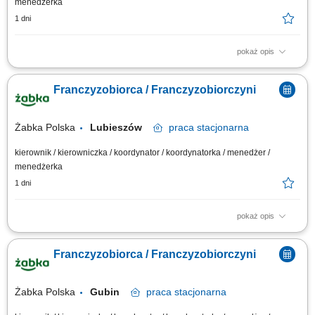
menedżerka
1 dni
pokaż opis
Główne zadania: Prowadzenie własnej działalności gospodarczej w
oparciu o sprawdzony model biznesowy. Dbanie o wysoką jakość obsługi.
Franczyzobiorca / Franczyzobiorczyni
Monitorowanie stanów magazynowych i zamówień. Dostosowywanie
asortymentu sklepu do potrzeb lokalnego rynku. Współpraca z centralą w
zakresie działań...
Żabka Polska
Lubieszów
praca
stacjonarna
kierownik / kierowniczka / koordynator / koordynatorka / menedżer /
menedżerka
1 dni
pokaż opis
Główne zadania: Prowadzenie własnej działalności gospodarczej w
oparciu o sprawdzony model biznesowy. Dbanie o wysoką jakość obsługi.
Franczyzobiorca / Franczyzobiorczyni
Monitorowanie stanów magazynowych i zamówień. Dostosowywanie
asortymentu sklepu do potrzeb lokalnego rynku. Współpraca z centralą w
zakresie działań...
Żabka Polska
Gubin
praca
stacjonarna