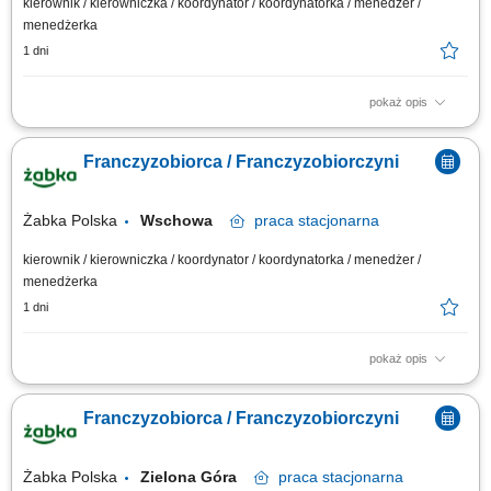
kierownik / kierowniczka / koordynator / koordynatorka / menedżer /
menedżerka
1 dni
pokaż opis
Główne zadania: Prowadzenie własnej działalności gospodarczej w
oparciu o sprawdzony model biznesowy. Dbanie o wysoką jakość obsługi.
Franczyzobiorca / Franczyzobiorczyni
Monitorowanie stanów magazynowych i zamówień. Dostosowywanie
asortymentu sklepu do potrzeb lokalnego rynku. Współpraca z centralą w
zakresie działań...
Żabka Polska
Wschowa
praca
stacjonarna
kierownik / kierowniczka / koordynator / koordynatorka / menedżer /
menedżerka
1 dni
pokaż opis
Główne zadania: Prowadzenie własnej działalności gospodarczej w
oparciu o sprawdzony model biznesowy. Dbanie o wysoką jakość obsługi.
Franczyzobiorca / Franczyzobiorczyni
Monitorowanie stanów magazynowych i zamówień. Dostosowywanie
asortymentu sklepu do potrzeb lokalnego rynku. Współpraca z centralą w
zakresie działań...
Żabka Polska
Zielona Góra
praca
stacjonarna