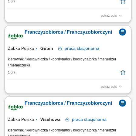
1 dni
pokaż opis
Główne zadania: Prowadzenie własnej działalności gospodarczej w
oparciu o sprawdzony model biznesowy. Dbanie o wysoką jakość
Franczyzobiorca / Franczyzobiorczyni
obsługi. Monitorowanie stanów magazynowych i zamówień.
Dostosowywanie asortymentu sklepu do potrzeb lokalnego rynku.
Współpraca z centralą w zakresie działań...
Żabka Polska
Gubin
praca
stacjonarna
kierownik / kierowniczka / koordynator / koordynatorka / menedżer
/ menedżerka
1 dni
pokaż opis
Główne zadania: Prowadzenie własnej działalności gospodarczej w
oparciu o sprawdzony model biznesowy. Dbanie o wysoką jakość
Franczyzobiorca / Franczyzobiorczyni
obsługi. Monitorowanie stanów magazynowych i zamówień.
Dostosowywanie asortymentu sklepu do potrzeb lokalnego rynku.
Współpraca z centralą w zakresie działań...
Żabka Polska
Wschowa
praca
stacjonarna
kierownik / kierowniczka / koordynator / koordynatorka / menedżer