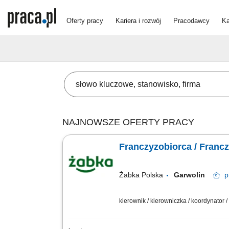
Oferty pracy
Kariera i rozwój
Pracodawcy
Ka
NAJNOWSZE OFERTY PRACY
Franczyzobiorca / Franc
Żabka Polska
Garwolin
p
kierownik / kierowniczka / koordynator