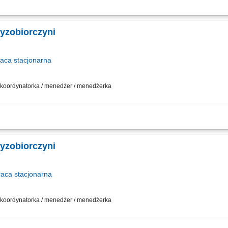
działalności gospodarczej w oparciu o sprawdzony model biznesowy. Dbanie o wy
sowywanie asortymentu sklepu do potrzeb lokalnego rynku. Współpraca z central
zyzobiorczyni
raca
stacjonarna
 / koordynatorka / menedżer / menedżerka
działalności gospodarczej w oparciu o sprawdzony model biznesowy. Dbanie o wy
sowywanie asortymentu sklepu do potrzeb lokalnego rynku. Współpraca z central
zyzobiorczyni
raca
stacjonarna
 / koordynatorka / menedżer / menedżerka