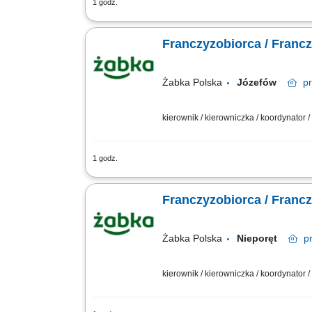
1 godz.
Główne zadania: Prowadzenie własnej 
stanów magazynowych i zamówień. Dosto
Franczyzobiorca / Franc
Żabka Polska
Józefów
p
kierownik / kierowniczka / koordynator
1 godz.
Główne zadania: Prowadzenie własnej 
stanów magazynowych i zamówień. Dosto
Franczyzobiorca / Franc
Żabka Polska
Nieporęt
p
kierownik / kierowniczka / koordynator