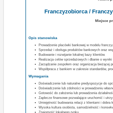
Franczyzobiorca / Francz
Miejsce p
Opis stanowiska
Prowadzenie placówki bankowej w modelu francz
Sprzedaż i obsługa produktów bankowych oraz wspa
Budowanie i rozwijanie lokalnej bazy klientów.
Realizacja celów sprzedażowych i dbanie o wyniki 
Zarządzanie zespołem oraz organizacja bieżącej p
Współpraca z bankiem w zakresie standardów, proce
Wymagania
Doświadczenie lub naturalne predyspozycje do spr
Doświadczenie lub zdolności w prowadzeniu własne
Gotowość do założenia lub prowadzenia działalnoś
Zaplecze finansowe pozwalające uruchomić i utrz
Umiejętność budowania relacji z klientami i dobra 
Wysoka kultura osobista, samodzielność i konsekw
Znajomość lokalnego rynku.