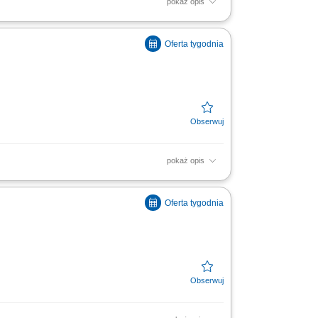
pokaż opis
soką jakość obsługi. Monitorowanie
ą w zakresie działań...
pokaż opis
soką jakość obsługi. Monitorowanie
ą w zakresie działań...