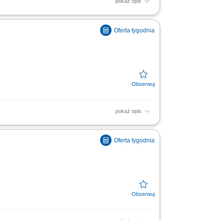
pokaż opis
soką jakość obsługi. Monitorowanie
ą w zakresie działań...
pokaż opis
soką jakość obsługi. Monitorowanie
ą w zakresie działań...