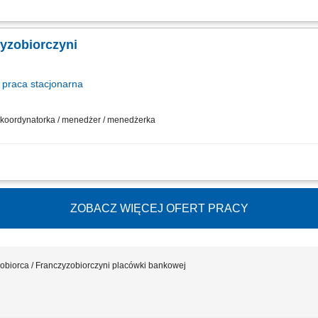
działalności gospodarczej w oparciu o sprawdzony model biznesowy. Dbanie o wy
sowywanie asortymentu sklepu do potrzeb lokalnego rynku. Współpraca z central
zyzobiorczyni
praca
stacjonarna
 / koordynatorka / menedżer / menedżerka
działalności gospodarczej w oparciu o sprawdzony model biznesowy. Dbanie o wy
sowywanie asortymentu sklepu do potrzeb lokalnego rynku. Współpraca z central
ZOBACZ WIĘCEJ OFERT PRACY
obiorca / Franczyzobiorczyni placówki bankowej