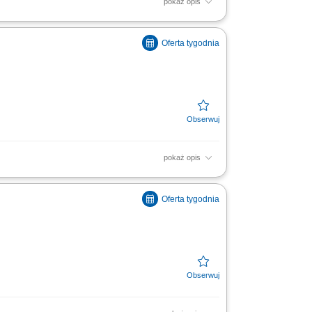
pokaż opis
soką jakość obsługi. Monitorowanie
ą w zakresie działań...
pokaż opis
soką jakość obsługi. Monitorowanie
ą w zakresie działań...