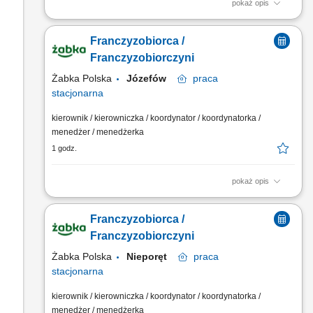
pokaż opis
Główne zadania: Prowadzenie własnej działalności
gospodarczej w oparciu o sprawdzony model biznesowy.
Franczyzobiorca /
Dbanie o wysoką jakość obsługi. Monitorowanie stanów
magazynowych i zamówień. Dostosowywanie asortymentu
Franczyzobiorczyni
sklepu do potrzeb lokalnego rynku. Współpraca z centralą w
Żabka Polska
Józefów
praca
zakresie działań...
stacjonarna
kierownik / kierowniczka / koordynator / koordynatorka /
menedżer / menedżerka
1 godz.
pokaż opis
Główne zadania: Prowadzenie własnej działalności
gospodarczej w oparciu o sprawdzony model biznesowy.
Franczyzobiorca /
Dbanie o wysoką jakość obsługi. Monitorowanie stanów
magazynowych i zamówień. Dostosowywanie asortymentu
Franczyzobiorczyni
sklepu do potrzeb lokalnego rynku. Współpraca z centralą w
Żabka Polska
Nieporęt
praca
zakresie działań...
stacjonarna
kierownik / kierowniczka / koordynator / koordynatorka /
menedżer / menedżerka