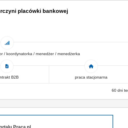
orczyni placówki bankowej
tor / koordynatorka / menedżer / menedżerka
ntrakt B2B
praca stacjonarna
60 dni t
ortalu Praca.pl