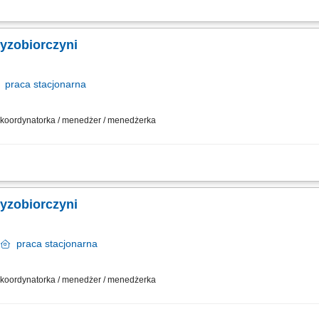
działalności gospodarczej w oparciu o sprawdzony model biznesowy. Dbanie o wy
sowywanie asortymentu sklepu do potrzeb lokalnego rynku. Współpraca z central
zyzobiorczyni
praca
stacjonarna
 / koordynatorka / menedżer / menedżerka
działalności gospodarczej w oparciu o sprawdzony model biznesowy. Dbanie o wy
sowywanie asortymentu sklepu do potrzeb lokalnego rynku. Współpraca z central
zyzobiorczyni
e
praca
stacjonarna
 / koordynatorka / menedżer / menedżerka