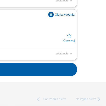
pokaż opis
soką jakość obsługi. Monitorowanie
ą w zakresie działań...
pokaż opis
soką jakość obsługi. Monitorowanie
ą w zakresie działań...
Poprzednia
oferta
Następna
oferta