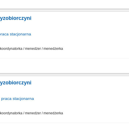
działalności gospodarczej w oparciu o sprawdzony model biznesowy. Dbanie o wy
sowywanie asortymentu sklepu do potrzeb lokalnego rynku. Współpraca z central
zyzobiorczyni
praca
stacjonarna
 / koordynatorka / menedżer / menedżerka
działalności gospodarczej w oparciu o sprawdzony model biznesowy. Dbanie o wy
sowywanie asortymentu sklepu do potrzeb lokalnego rynku. Współpraca z central
zyzobiorczyni
praca
stacjonarna
 / koordynatorka / menedżer / menedżerka