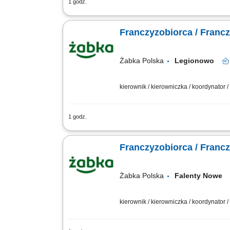
1 godz.
Główne zadania: Prowadzenie własnej 
stanów magazynowych i zamówień. Dosto
Franczyzobiorca / Franc
Żabka Polska
Legionowo
kierownik / kierowniczka / koordynator
1 godz.
Główne zadania: Prowadzenie własnej 
stanów magazynowych i zamówień. Dosto
Franczyzobiorca / Franc
Żabka Polska
Falenty Now
kierownik / kierowniczka / koordynator