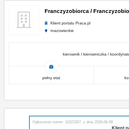
Franczyzobiorca / Franczyzobi
Klient portalu Praca.pl
mazowieckie
kierownik / kierowniczka / koordyna
pełny etat
ko
Ogłoszenie numer: 11023267, z dnia 2026-06-08
Klient p