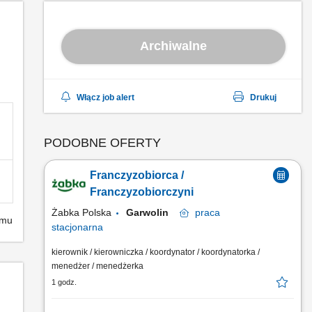
Archiwalne
Włącz job alert
Drukuj
PODOBNE OFERTY
Franczyzobiorca /
Franczyzobiorczyni
Żabka Polska
Garwolin
praca
emu
stacjonarna
kierownik / kierowniczka / koordynator / koordynatorka /
menedżer / menedżerka
1 godz.