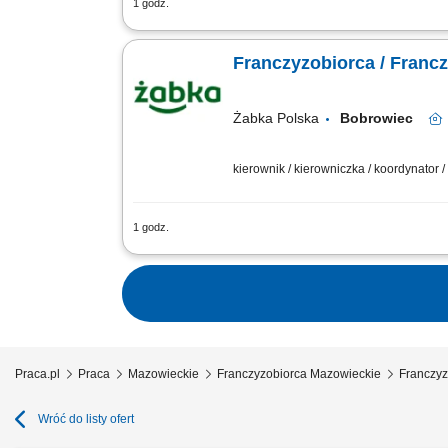
1 godz.
Główne zadania: Prowadzenie własnej 
stanów magazynowych i zamówień. Dosto
Franczyzobiorca / Franc
Żabka Polska
Bobrowiec
kierownik / kierowniczka / koordynator
1 godz.
Główne zadania: Prowadzenie własnej 
stanów magazynowych i zamówień. Dosto
Praca.pl
Praca
Mazowieckie
Franczyzobiorca Mazowieckie
Franczyz
Wróć do listy ofert