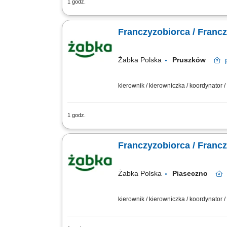
1 godz.
Główne zadania: Prowadzenie własnej 
stanów magazynowych i zamówień. Dosto
Franczyzobiorca / Franc
Żabka Polska
Pruszków
kierownik / kierowniczka / koordynator
1 godz.
Główne zadania: Prowadzenie własnej 
stanów magazynowych i zamówień. Dosto
Franczyzobiorca / Franc
Żabka Polska
Piaseczno
kierownik / kierowniczka / koordynator