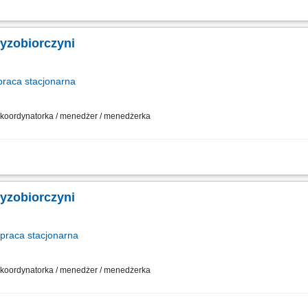
działalności gospodarczej w oparciu o sprawdzony model biznesowy. Dbanie o wy
sowywanie asortymentu sklepu do potrzeb lokalnego rynku. Współpraca z central
zyzobiorczyni
praca
stacjonarna
 / koordynatorka / menedżer / menedżerka
działalności gospodarczej w oparciu o sprawdzony model biznesowy. Dbanie o wy
sowywanie asortymentu sklepu do potrzeb lokalnego rynku. Współpraca z central
zyzobiorczyni
praca
stacjonarna
 / koordynatorka / menedżer / menedżerka