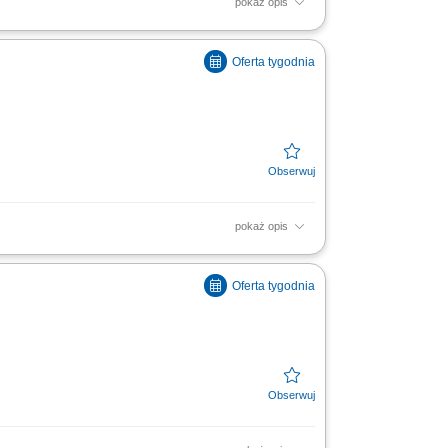
pokaż opis
soką jakość obsługi. Monitorowanie
ą w zakresie działań...
pokaż opis
soką jakość obsługi. Monitorowanie
ą w zakresie działań...