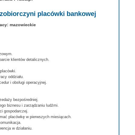
yzobiorczyni placówki bankowej
racy: mazowieckie
yzowym.
rcie klientów detalicznych.
placówki.
racy oddziału.
dur i obsługi operacyjnej.
zedaży bezpośredniej.
go biznesu i zarządzaniu ludźmi.
ci gospodarczej.
ymać placówkę w pierwszych miesiącach.
komunikacja.
encja w działaniu.