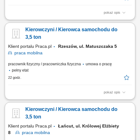
pokaż opis
Twoje główne zadania: wykonywanie zadań zgodnie z określonym
harmonogramem tras i grafikiem zmian; współpraca z Magazynierami i
Kierowczyni / Kierowca samochodu do
innymi Pracownikami Centrum Logistycznego Produktów Świeżych;
realizacja zadań związanych z załadunkiem i rozładunkiem towarów
3,5 ton
dostarczanych do sklepów;
Klient portalu Praca.pl
Rzeszów, ul. Matuszczaka 5
praca
mobilna
pracownik fizyczny / pracowniczka fizyczna
umowa o pracę
pełny etat
22 godz.
pokaż opis
Kierowanie pojazdem do 3,5 tony, sprawowanie opieki nad
dokumentacją i stanem technicznym pojazdu. Załadunek i rozładunek
Kierowczyni / Kierowca samochodu do
przesyłek pocztowych, w tym praca fizyczna. Doręczanie paczek oraz
prowadzenie dokumentacji dostaw. Odpowiedzialność za powierzone
3,5 ton
przesyłki i pojazd. Obsługa aplikacji...
Klient portalu Praca.pl
Łańcut, ul. Królowej Elżbiety
8
praca
mobilna