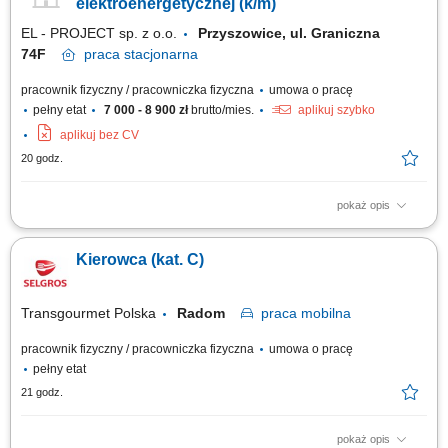
pracy przez tachograf. Odpowiadasz za fizyczny wydanie towaru klientowi
elektroenergetycznej (k/m)
oraz dbanie...
EL - PROJECT sp. z o.o.
Przyszowice, ul. Graniczna
74F
praca
stacjonarna
pracownik fizyczny / pracowniczka fizyczna
umowa o pracę
pełny etat
7 000 - 8 900 zł
brutto/mies.
aplikuj szybko
aplikuj bez CV
20 godz.
pokaż opis
Opis stanowiska: Poszukujemy osoby z prawem jazdy kat. B+E do pracy
w brygadzie zajmującej się budową sieci elektroenergetycznych. Praca
Kierowca (kat. C)
polega na prowadzeniu samochodu z przyczepą oraz udziale w pracach
ziemnych, montażowych i elektroenergetycznych razem z pozostałymi
członkami brygady....
Transgourmet Polska
Radom
praca
mobilna
pracownik fizyczny / pracowniczka fizyczna
umowa o pracę
pełny etat
21 godz.
pokaż opis