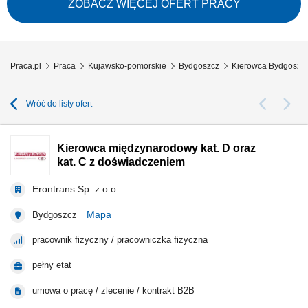
pocztowych, w tym praca fizyczna. Doręczanie paczek oraz prowadzenie
ZOBACZ WIĘCEJ OFERT PRACY
dokumentacji dostaw. Odpowiedzialność za powierzone przesyłki i
pojazd. Obsługa aplikacji...
Praca.pl
Praca
Kujawsko-pomorskie
Bydgoszcz
Kierowca Bydgoszc
Wróć do listy ofert
Kierowca międzynarodowy kat. D oraz
kat. C z doświadczeniem
Erontrans Sp. z o.o.
Mapa
Bydgoszcz
pracownik fizyczny / pracowniczka fizyczna
pełny etat
umowa o pracę / zlecenie / kontrakt B2B