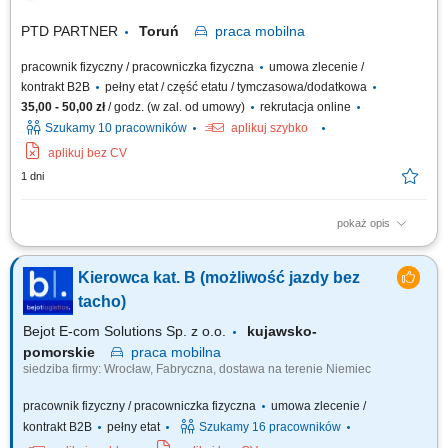
PTD PARTNER
Toruń
praca
mobilna
pracownik fizyczny / pracowniczka fizyczna
umowa zlecenie /
kontrakt B2B
pełny etat / część etatu / tymczasowa/dodatkowa
35,00 - 50,00 zł
/ godz. (w zal. od umowy)
rekrutacja online
Szukamy 10 pracowników
aplikuj szybko
aplikuj bez CV
1 dni
pokaż opis
Zakres obowiązków Odbieranie i dostarczanie posiłków/zakupów;
Zabezpieczanie przesyłek przed ewentualnymi uszkodzeniami;
Kierowca kat. B (możliwość jazdy bez
Utrzymywanie dobrych relacji z klientami;
tacho)
Bejot E-com Solutions Sp. z o.o.
kujawsko-
pomorskie
praca
mobilna
siedziba firmy: Wrocław, Fabryczna, dostawa na terenie Niemiec
pracownik fizyczny / pracowniczka fizyczna
umowa zlecenie /
kontrakt B2B
pełny etat
Szukamy 16 pracowników