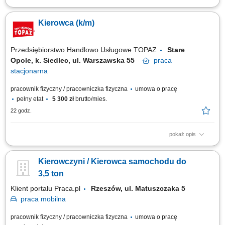
Twój zakres obowiązków przygotowanie towaru do przewozu/dostawy,
przewóz i dostarczenie towaru do klienta, rozładunek towaru,
Kierowca (k/m)
zapewnienie profesjonalnej obsługi klienta, dbałość o prawidłowy obieg
gotówki oraz dokumentów.
Przedsiębiorstwo Handlowo Usługowe TOPAZ
Stare
Opole, k. Siedlec, ul. Warszawska 55
praca
stacjonarna
pracownik fizyczny / pracowniczka fizyczna
umowa o pracę
pełny etat
5 300 zł
brutto/mies.
22 godz.
pokaż opis
Twoje główne zadania: wykonywanie zadań zgodnie z określonym
harmonogramem tras i grafikiem zmian; współpraca z Magazynierami i
Kierowczyni / Kierowca samochodu do
innymi Pracownikami Centrum Logistycznego Produktów Świeżych;
realizacja zadań związanych z załadunkiem i rozładunkiem towarów
3,5 ton
dostarczanych do sklepów;
Klient portalu Praca.pl
Rzeszów, ul. Matuszczaka 5
praca
mobilna
pracownik fizyczny / pracowniczka fizyczna
umowa o pracę