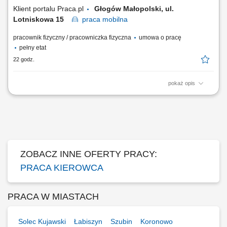
przesyłki i pojazd. Obsługa aplikacji...
Klient portalu Praca.pl
Głogów Małopolski, ul.
Lotniskowa 15
praca
mobilna
pracownik fizyczny / pracowniczka fizyczna
umowa o pracę
pełny etat
22 godz.
pokaż opis
Kierowanie pojazdem do 3,5 tony, sprawowanie opieki nad
dokumentacją i stanem technicznym pojazdu. Załadunek i rozładunek
przesyłek pocztowych, w tym praca fizyczna. Doręczanie paczek oraz
prowadzenie dokumentacji dostaw. Odpowiedzialność za powierzone
przesyłki i pojazd. Obsługa aplikacji...
ZOBACZ INNE OFERTY PRACY:
PRACA KIEROWCA
PRACA W MIASTACH
Solec Kujawski
Łabiszyn
Szubin
Koronowo