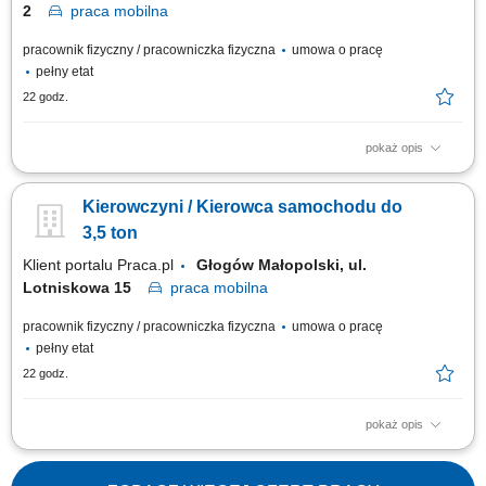
2
praca
mobilna
pracownik fizyczny / pracowniczka fizyczna
umowa o pracę
pełny etat
22 godz.
pokaż opis
Kierowanie pojazdem do 3,5 tony, sprawowanie opieki nad dokumentacją
i stanem technicznym pojazdu. Załadunek i rozładunek przesyłek
Kierowczyni / Kierowca samochodu do
pocztowych, w tym praca fizyczna. Doręczanie paczek oraz prowadzenie
dokumentacji dostaw. Odpowiedzialność za powierzone przesyłki i
3,5 ton
pojazd. Obsługa aplikacji...
Klient portalu Praca.pl
Głogów Małopolski, ul.
Lotniskowa 15
praca
mobilna
pracownik fizyczny / pracowniczka fizyczna
umowa o pracę
pełny etat
22 godz.
pokaż opis
Kierowanie pojazdem do 3,5 tony, sprawowanie opieki nad dokumentacją
i stanem technicznym pojazdu. Załadunek i rozładunek przesyłek