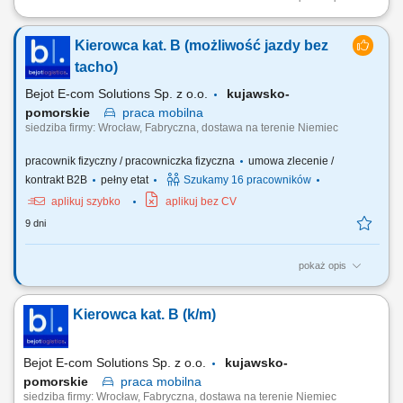
Zakres obowiązków Odbieranie i dostarczanie posiłków/zakupów;
Zabezpieczanie przesyłek przed ewentualnymi uszkodzeniami;
Kierowca kat. B (możliwość jazdy bez
Utrzymywanie dobrych relacji z klientami;
tacho)
Bejot E-com Solutions Sp. z o.o.
kujawsko-
pomorskie
praca
mobilna
siedziba firmy: Wrocław, Fabryczna, dostawa na terenie Niemiec
pracownik fizyczny / pracowniczka fizyczna
umowa zlecenie /
kontrakt B2B
pełny etat
Szukamy 16 pracowników
aplikuj szybko
aplikuj bez CV
9 dni
pokaż opis
Twój zakres obowiązków RYNEK – Niemcy - jazda BEZ tachografu
realizacja dostaw mebli do klientów indywidualnych na terenie
Kierowca kat. B (k/m)
Niemiec, załadunek i rozładunek mebli, praca zgodnie z
harmonogramem oraz instrukcjami przekazywanymi przez firmę,
korzystanie z firmowej aplikacji do obsługi zleceń,...
Bejot E-com Solutions Sp. z o.o.
kujawsko-
pomorskie
praca
mobilna
siedziba firmy: Wrocław, Fabryczna, dostawa na terenie Niemiec