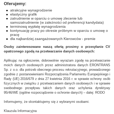
Oferujemy:
atrakcyjne wynagrodzenie
elastyczny grafik
zatrudnienie w oparciu o umowę zlecenie lub
samozatrudnienie (w zależności od preferencji kandydata)
terminową wypłatę wynagrodzenia
kontynuację pracy po okresie próbnym w oparciu o umowę o
pracę
dla najbardziej zaangażowanych Kierowców - premie
Osoby zainteresowane naszą ofertą prosimy o przesyłanie CV
opatrzonego zgodą na przetwarzanie danych osobowych:
Aplikując na ogłoszenie, dobrowolnie wyrażam zgodę na przetwarzanie
moich danych osobowych przez administratora danych ERONTRANS
Sp. z o.o. dla potrzeb obecnego procesu rekrutacyjnego, prowadzonego
zgodnie z postanowieniami Rozporządzenia Parlamentu Europejskiego i
Rady (UE) 2016/679 z dnia 27 kwietnia 2016 r. w sprawie ochrony osób
fizycznych w związku z przetwarzaniem danych osobowych i w sprawie
swobodnego przepływu takich danych oraz uchylenia dyrektywy
95/46/WE (ogólne rozporządzenie o ochronie danych) – dalej: RODO
Informujemy, że skontaktujemy się z wybranymi osobami.
Klauzula Informacyjna