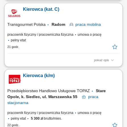
Opis stanowiska: Poszukujemy osoby z prawem jazdy kat. B+E do pracy
w brygadzie zajmującej się budową sieci elektroenergetycznych. Praca
Kierowca (kat. C)
polega na prowadzeniu samochodu z przyczepą oraz udziale w
pracach ziemnych, montażowych i elektroenergetycznych razem z
pozostałymi członkami brygady....
Transgourmet Polska
Radom
praca
mobilna
pracownik fizyczny / pracowniczka fizyczna
umowa o pracę
pełny etat
21 godz.
pokaż opis
Twój zakres obowiązków przygotowanie towaru do przewozu/dostawy,
przewóz i dostarczenie towaru do klienta, rozładunek towaru,
Kierowca (k/m)
zapewnienie profesjonalnej obsługi klienta, dbałość o prawidłowy obieg
gotówki oraz dokumentów.
Przedsiębiorstwo Handlowo Usługowe TOPAZ
Stare
Opole, k. Siedlec, ul. Warszawska 55
praca
stacjonarna
pracownik fizyczny / pracowniczka fizyczna
umowa o pracę
pełny etat
5 300 zł
brutto/mies.
22 godz.