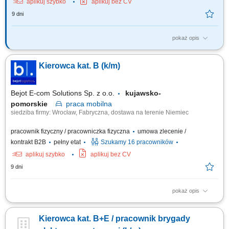
aplikuj szybko
aplikuj bez CV
9 dni
pokaż opis
Twój zakres obowiązków RYNEK – Niemcy - jazda BEZ tachografu
realizacja dostaw mebli do klientów indywidualnych na terenie Niemiec,
Kierowca kat. B (k/m)
załadunek i rozładunek mebli, praca zgodnie z harmonogramem oraz
instrukcjami przekazywanymi przez firmę, korzystanie z firmowej aplikacji
do obsługi zleceń,...
Bejot E-com Solutions Sp. z o.o.
kujawsko-
pomorskie
praca
mobilna
siedziba firmy: Wrocław, Fabryczna, dostawa na terenie Niemiec
pracownik fizyczny / pracowniczka fizyczna
umowa zlecenie /
kontrakt B2B
pełny etat
Szukamy 16 pracowników
aplikuj szybko
aplikuj bez CV
9 dni
pokaż opis
Opis stanowiska Twój dzień pracy to realizacja harmonogramu dostaw
mebli do klientów na terenie całych Niemiec. Prowadzisz auto dostawcze
Kierowca kat. B+E / pracownik brygady
kat. B w obsadzie jednoosobowej, pracując w trybie bez rejestracji czasu