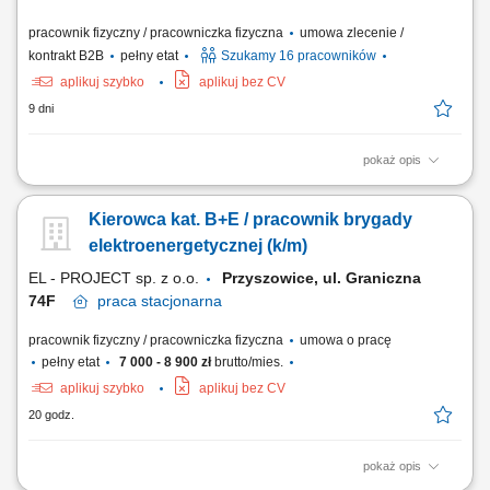
pracownik fizyczny / pracowniczka fizyczna
umowa zlecenie /
kontrakt B2B
pełny etat
Szukamy 16 pracowników
aplikuj szybko
aplikuj bez CV
9 dni
pokaż opis
Opis stanowiska Twój dzień pracy to realizacja harmonogramu dostaw
mebli do klientów na terenie całych Niemiec. Prowadzisz auto
Kierowca kat. B+E / pracownik brygady
dostawcze kat. B w obsadzie jednoosobowej, pracując w trybie bez
rejestracji czasu pracy przez tachograf. Odpowiadasz za fizyczny
elektroenergetycznej (k/m)
wydanie towaru klientowi oraz dbanie...
EL - PROJECT sp. z o.o.
Przyszowice, ul. Graniczna
74F
praca
stacjonarna
pracownik fizyczny / pracowniczka fizyczna
umowa o pracę
pełny etat
7 000 - 8 900 zł
brutto/mies.
aplikuj szybko
aplikuj bez CV
20 godz.
pokaż opis