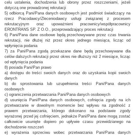
celu ustalenia, dochodzenia lub obrony przez roszczeniami, jeżeli
dotyczą one prowadzonej rekrutacji
5) odbiorcą Pani/Pana danych osobowych jest podmiot świadczący na
rzecz Pracodawcy/Zleceniodawcy usługi związanej z procesem
rekrutacyjnym oraz upoważnieni pracownicy/współpracownicy
ERONTRANS SP. Z O.O., przeprowadzający proces rekrutacji
6) Pani/Pana dane osobowe będą przechowywane przez czas trwania
rekrutacji, nie dłużej niż przez okres jednego miesiąca, licząc od
wpłynięcia podania
7) za Pani/Pana zgodą przekazane dane będą przechowywane dla
celów dalszych rekrutacji przez okres nie dłuższy niż 2 miesiące, licząc
od wpłynięcia podania
8) posiada Pani/Pan prawo
a) dostępu do treści swoich danych oraz do uzyskania kopii swoich
danych
b) do sprostowania lub uzupełnienia treści Pani/Pana danych
osobowych
c) ograniczenia przetwarzania Pani/Pana danych osobowych
d) usunięcia Pani/Pana danych osobowych, cofnięcia zgody na ich
przetwarzanie w dowolnym momencie bez wpływu na zgodność z
prawem przetwarzania, którego dokonano na podstawie zgody
wyrażonej przed jej cofnięciem, jednakże Pani/Pana dane mogą zostać
całkowicie usunięte dopiero po upływie czasu przewidzianego na
dochodzenie roszczeń
e) wyrażenia sprzeciwu wobec przetwarzania Pani/Pana danych