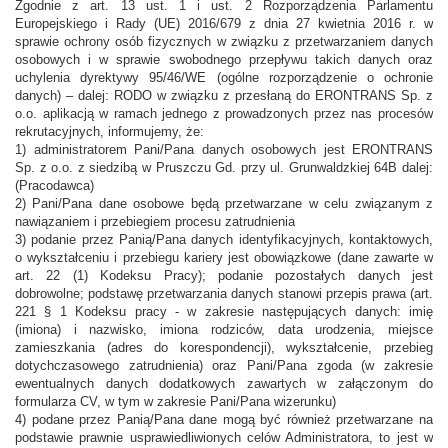
Zgodnie z art. 13 ust. 1 i ust. 2 Rozporządzenia Parlamentu
Europejskiego i Rady (UE) 2016/679 z dnia 27 kwietnia 2016 r. w
sprawie ochrony osób fizycznych w związku z przetwarzaniem danych
osobowych i w sprawie swobodnego przepływu takich danych oraz
uchylenia dyrektywy 95/46/WE (ogólne rozporządzenie o ochronie
danych) – dalej: RODO w związku z przesłaną do ERONTRANS Sp. z
o.o. aplikacją w ramach jednego z prowadzonych przez nas procesów
rekrutacyjnych, informujemy, że:
1) administratorem Pani/Pana danych osobowych jest ERONTRANS
Sp. z o.o. z siedzibą w Pruszczu Gd. przy ul. Grunwaldzkiej 64B dalej:
(Pracodawca)
2) Pani/Pana dane osobowe będą przetwarzane w celu związanym z
nawiązaniem i przebiegiem procesu zatrudnienia
3) podanie przez Panią/Pana danych identyfikacyjnych, kontaktowych,
o wykształceniu i przebiegu kariery jest obowiązkowe (dane zawarte w
art. 22 (1) Kodeksu Pracy); podanie pozostałych danych jest
dobrowolne; podstawę przetwarzania danych stanowi przepis prawa (art.
221 § 1 Kodeksu pracy - w zakresie następujących danych: imię
(imiona) i nazwisko, imiona rodziców, data urodzenia, miejsce
zamieszkania (adres do korespondencji), wykształcenie, przebieg
dotychczasowego zatrudnienia) oraz Pani/Pana zgoda (w zakresie
ewentualnych danych dodatkowych zawartych w załączonym do
formularza CV, w tym w zakresie Pani/Pana wizerunku)
4) podane przez Panią/Pana dane mogą być również przetwarzane na
podstawie prawnie usprawiedliwionych celów Administratora, to jest w