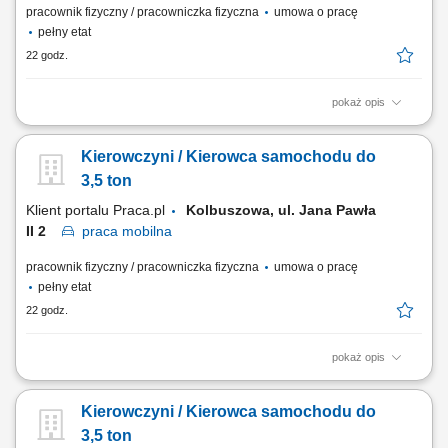
pracownik fizyczny / pracowniczka fizyczna
umowa o pracę
pełny etat
22 godz.
pokaż opis
Kierowanie pojazdem do 3,5 tony, sprawowanie opieki nad
dokumentacją i stanem technicznym pojazdu. Załadunek i rozładunek
Kierowczyni / Kierowca samochodu do
przesyłek pocztowych, w tym praca fizyczna. Doręczanie paczek oraz
prowadzenie dokumentacji dostaw. Odpowiedzialność za powierzone
3,5 ton
przesyłki i pojazd. Obsługa aplikacji...
Klient portalu Praca.pl
Kolbuszowa, ul. Jana Pawła
II 2
praca
mobilna
pracownik fizyczny / pracowniczka fizyczna
umowa o pracę
pełny etat
22 godz.
pokaż opis
Kierowanie pojazdem do 3,5 tony, sprawowanie opieki nad
dokumentacją i stanem technicznym pojazdu. Załadunek i rozładunek
Kierowczyni / Kierowca samochodu do
przesyłek pocztowych, w tym praca fizyczna. Doręczanie paczek oraz
prowadzenie dokumentacji dostaw. Odpowiedzialność za powierzone
3,5 ton