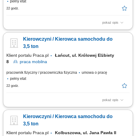
pełny etat
22 godz.
pokaż opis
Kierowanie pojazdem do 3,5 tony, sprawowanie opieki nad dokumentacją
i stanem technicznym pojazdu. Załadunek i rozładunek przesyłek
Kierowczyni / Kierowca samochodu do
pocztowych, w tym praca fizyczna. Doręczanie paczek oraz prowadzenie
dokumentacji dostaw. Odpowiedzialność za powierzone przesyłki i
3,5 ton
pojazd. Obsługa aplikacji...
Klient portalu Praca.pl
Łańcut, ul. Królowej Elżbiety
8
praca
mobilna
pracownik fizyczny / pracowniczka fizyczna
umowa o pracę
pełny etat
22 godz.
pokaż opis
Kierowanie pojazdem do 3,5 tony, sprawowanie opieki nad dokumentacją
i stanem technicznym pojazdu. Załadunek i rozładunek przesyłek
Kierowczyni / Kierowca samochodu do
pocztowych, w tym praca fizyczna. Doręczanie paczek oraz prowadzenie
dokumentacji dostaw. Odpowiedzialność za powierzone przesyłki i
3,5 ton
pojazd. Obsługa aplikacji...
Klient portalu Praca.pl
Kolbuszowa, ul. Jana Pawła II