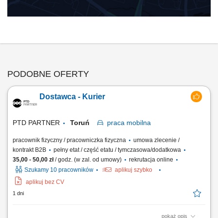
PODOBNE OFERTY
Dostawca - Kurier
PTD PARTNER
Toruń
praca
mobilna
pracownik fizyczny / pracowniczka fizyczna
umowa zlecenie /
kontrakt B2B
pełny etat / część etatu / tymczasowa/dodatkowa
35,00 - 50,00 zł
/ godz. (w zal. od umowy)
rekrutacja online
Szukamy 10 pracowników
aplikuj szybko
aplikuj bez CV
1 dni
pokaż opis