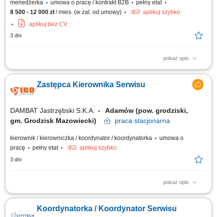
menedżerka
umowa o pracę / kontrakt B2B
pełny etat
8 500 - 12 000 zł
/ mies. (w zal. od umowy)
aplikuj szybko
aplikuj bez CV
3 dni
pokaż opis
Zakres obowiązków: nadzór nad realizacją zgłoszeń technicznych,
planowanie pracy i delegowanie zadań zespołom technicznym, kontrola
Zastępca Kierownika Serwisu
jakości i terminowości wykonywanych prac, organizacja przeglądów,
konserwacji i napraw, współpraca z podwykonawcami i dostawcami,
przygotowywanie...
DAMBAT Jastrzębski S.K.A.
Adamów (pow. grodziski,
gm. Grodzisk Mazowiecki)
praca
stacjonarna
kierownik / kierowniczka / koordynator / koordynatorka
umowa o
pracę
pełny etat
aplikuj szybko
3 dni
pokaż opis
Osoba zatrudniona na tym stanowisku będzie odpowiedzialna za
sprawne funkcjonowanie działu serwisu oraz organizację pracy zespołu
Koordynatorka / Koordynator Serwisu
serwisantów. Praca jest typowo stacjonarna w siedzibie firmy - Adamów