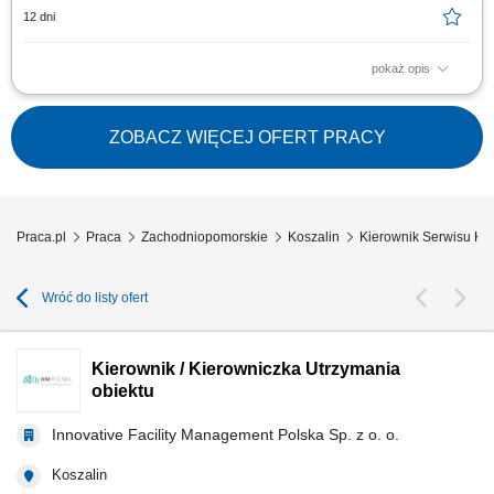
12 dni
pokaż opis
Monitorowanie i aktualizacja harmonogramów projektów obsługi
warsztatowej; Koordynacja prac związanych z obsługą komponentów w
sekcjach warsztatowych; Nadzór i kontrola nad przygotowaniem
ZOBACZ WIĘCEJ OFERT PRACY
procesów obsługowych zgodnie ze standardami jakości;
Praca.pl
Praca
Zachodniopomorskie
Koszalin
Kierownik Serwisu Kos
Wróć do listy ofert
Kierownik / Kierowniczka Utrzymania
obiektu
Innovative Facility Management Polska Sp. z o. o.
Koszalin