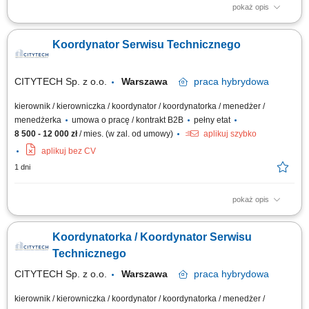
pokaż opis
Twój zakres obowiązków: Przyjmowanie, ewidencjonowanie oraz
aktualizacja zgłoszeń i zadań w dedykowanych systemach.
Koordynator Serwisu Technicznego
Koordynowanie realizacji bieżących działań operacyjnych oraz
monitorowanie ich przebiegu. Koordynacja realizacji prac –
przypisywanie zgłoszeń do techników lub...
CITYTECH Sp. z o.o.
Warszawa
praca
hybrydowa
kierownik / kierowniczka / koordynator / koordynatorka / menedżer /
menedżerka
umowa o pracę / kontrakt B2B
pełny etat
8 500 - 12 000 zł
/ mies. (w zal. od umowy)
aplikuj szybko
aplikuj bez CV
1 dni
pokaż opis
Opis stanowiska: Koordynowanie i nadzorowanie realizacji zgłoszeń
technicznych; Planowanie oraz przydzielanie zadań zespołom
Koordynatorka / Koordynator Serwisu
technicznym; Monitorowanie terminowości i jakości wykonywanych prac;
Organizowanie napraw, konserwacji oraz przeglądów technicznych;
Technicznego
Współpraca z dostawcami i...
CITYTECH Sp. z o.o.
Warszawa
praca
hybrydowa
kierownik / kierowniczka / koordynator / koordynatorka / menedżer /