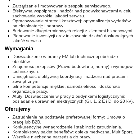
Zarządzanie i motywowanie zespołu serwisowego.
Efektywna współpraca i nadzór nad podwykonawcami w celu
zachowania wysokiej jakości serwisu.
Opracowywanie strategii kosztowej: optymalizacja wydatków
na eksploatację i naprawy.
Budowanie długoterminowych relacji z klientami biznesowymi.
Planowanie inwestycji oraz inicjowanie działań doskonalących
jakość serwisu.
Wymagania
Doświadczenie w branży FM lub technicznej obsłudze
obiektów.
Znajomość przepisów (Prawo budowlane, normy) i wymogów
technicznych.
Umiejętność efektywnej koordynacji i nadzoru nad pracami
zewnętrznymi.
Silne kompetencje miękkie, samodzielność i doskonała
organizacja pracy.
Atuty: Doświadczenie w pracy z budynkami logistycznymi;
posiadanie uprawnień elektrycznych (Gr. 1, 2 E i D, do 20 kV).
Oferujemy
Zatrudnienie na podstawie preferowanej formy: Umowa o
pracę lub B2B.
Konkurencyjne wynagrodzenie i stabilność zatrudnienia.
Kompleksowy pakiet benefitów: opieka medyczna, MultiSport.
Wszelkie niezbędne narzędzia do pracy.