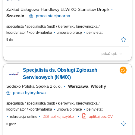
Zakład Usługowo-Handlowy ELWIKO Stanisław Dropik
Szczecin
praca
stacjonarna
specjalista / specjalistka (mid) / kierownik / kierowniczka /
koordynator / koordynatorka
umowa o pracę
pełny etat
9 dni
pokaż opis
Dołącz do zespołu technicznego działającego w branży urządzeń
transportu bliskiego! Jako Koordynator Serwisu staniesz się kluczowym
Specjalista ds. Obsługi Zgłoszeń
ogniwem łączącym zapytania naszych klientów z realizacją techniczną.
Twoja praca bezpośrednio wpłynie na sprawność procesów w firmie,
Serwisowych (K/M/X)
która działa...
Sodexo Polska Spółka z o. o.
Warszawa, Włochy
praca
hybrydowa
specjalista / specjalistka (mid) / kierownik / kierowniczka /
koordynator / koordynatorka
umowa o pracę
pełny etat
rekrutacja online
aplikuj szybko
aplikuj bez CV
5 godz.