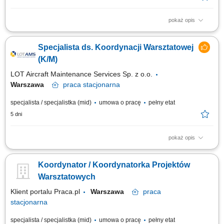
pokaż opis
Obowiązki na stanowisku: Obsługa zgłoszeń serwisowych, przyjmowanie,
weryfikacja zasadności, rejestracja w systemie; Infolinia techniczna –
Specjalista ds. Koordynacji Warsztatowej
udzielanie wsparcia technicznego klientom, pracownikom technicznym
jak również podwykonawcom; Konfigurowanie urządzeń elektronicznych
(K/M)
(systemy...
LOT Aircraft Maintenance Services Sp. z o.o.
Warszawa
praca
stacjonarna
specjalista / specjalistka (mid)
umowa o pracę
pełny etat
5 dni
pokaż opis
Obowiązki na stanowisku: Nadzór nad obiegiem części przekazanych do
obsługi warsztatowej zgodnie z obowiązującą dokumentacją. Kontrola
Koordynator / Koordynatorka Projektów
terminowego przekazywania dokumentacji wykonawczej do wykonawców
oraz weryfikacja kompletności potwierdzeń i poświadczeń po wykonaniu
Warsztatowych
zadań....
Klient portalu Praca.pl
Warszawa
praca
stacjonarna
specjalista / specjalistka (mid)
umowa o pracę
pełny etat