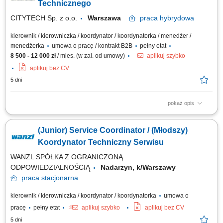
50, okolice Grodziska Mazowieckiego. Zakres obowiązków
Technicznego
organizowanie, planowanie i...
CITYTECH Sp. z o.o.
Warszawa
praca
hybrydowa
kierownik / kierowniczka / koordynator / koordynatorka / menedżer /
menedżerka
umowa o pracę / kontrakt B2B
pełny etat
8 500 - 12 000 zł
/ mies. (w zal. od umowy)
aplikuj szybko
aplikuj bez CV
5 dni
pokaż opis
Zakres obowiązków: nadzór nad realizacją zgłoszeń technicznych,
planowanie pracy i delegowanie zadań zespołom technicznym, kontrola
(Junior) Service Coordinator / (Młodszy)
jakości i terminowości wykonywanych prac, organizacja przeglądów,
konserwacji i napraw, współpraca z podwykonawcami i dostawcami,
Koordynator Techniczny Serwisu
przygotowywanie...
WANZL SPÓŁKA Z OGRANICZONĄ
ODPOWIEDZIALNOŚCIĄ
Nadarzyn, k/Warszawy
praca
stacjonarna
kierownik / kierowniczka / koordynator / koordynatorka
umowa o
pracę
pełny etat
aplikuj szybko
aplikuj bez CV
5 dni