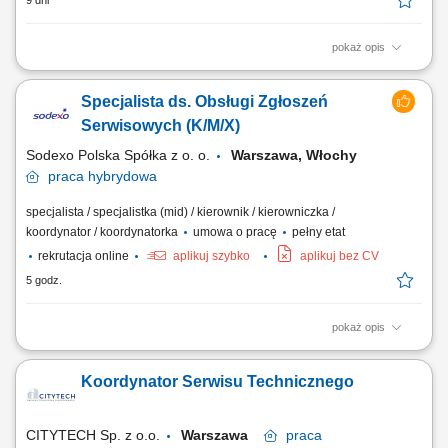
9 dni
pokaż opis
Dołącz do zespołu technicznego działającego w branży urządzeń
transportu bliskiego! Jako Koordynator Serwisu staniesz się kluczowym
Specjalista ds. Obsługi Zgłoszeń
ogniwem łączącym zapytania naszych klientów z realizacją techniczną.
Twoja praca bezpośrednio wpłynie na sprawność procesów w firmie,
Serwisowych (K/M/X)
która działa...
Sodexo Polska Spółka z o. o.
Warszawa, Włochy
praca
hybrydowa
specjalista / specjalistka (mid) / kierownik / kierowniczka /
koordynator / koordynatorka
umowa o pracę
pełny etat
rekrutacja online
aplikuj szybko
aplikuj bez CV
5 godz.
pokaż opis
Twój zakres obowiązków: Przyjmowanie, ewidencjonowanie oraz
aktualizacja zgłoszeń i zadań w dedykowanych systemach.
Koordynator Serwisu Technicznego
Koordynowanie realizacji bieżących działań operacyjnych oraz
monitorowanie ich przebiegu. Koordynacja realizacji prac –
przypisywanie zgłoszeń do techników lub...
CITYTECH Sp. z o.o.
Warszawa
praca