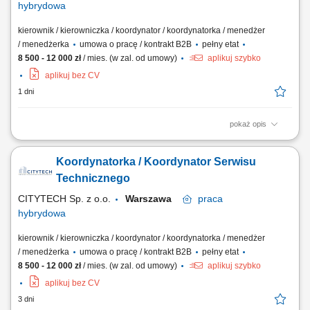
hybrydowa
kierownik / kierowniczka / koordynator / koordynatorka / menedżer
/ menedżerka
umowa o pracę / kontrakt B2B
pełny etat
8 500 - 12 000 zł
/ mies. (w zal. od umowy)
aplikuj szybko
aplikuj bez CV
1 dni
pokaż opis
Opis stanowiska: Koordynowanie i nadzorowanie realizacji zgłoszeń
technicznych; Planowanie oraz przydzielanie zadań zespołom
Koordynatorka / Koordynator Serwisu
technicznym; Monitorowanie terminowości i jakości wykonywanych
prac; Organizowanie napraw, konserwacji oraz przeglądów
Technicznego
technicznych; Współpraca z dostawcami i...
CITYTECH Sp. z o.o.
Warszawa
praca
hybrydowa
kierownik / kierowniczka / koordynator / koordynatorka / menedżer
/ menedżerka
umowa o pracę / kontrakt B2B
pełny etat
8 500 - 12 000 zł
/ mies. (w zal. od umowy)
aplikuj szybko
aplikuj bez CV
3 dni