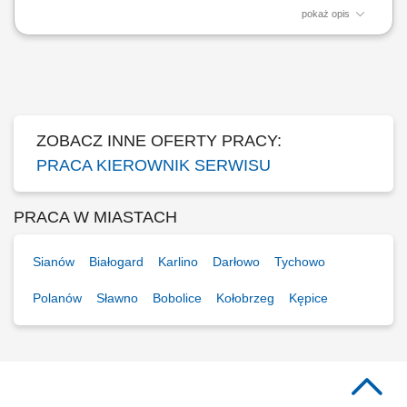
pokaż opis
Monitorowanie i aktualizacja harmonogramów projektów obsługi
warsztatowej; Koordynacja prac związanych z obsługą komponentów w
sekcjach warsztatowych; Nadzór i kontrola nad przygotowaniem
procesów obsługowych zgodnie ze standardami jakości;
ZOBACZ INNE OFERTY PRACY:
PRACA KIEROWNIK SERWISU
PRACA W MIASTACH
Sianów
Białogard
Karlino
Darłowo
Tychowo
Polanów
Sławno
Bobolice
Kołobrzeg
Kępice