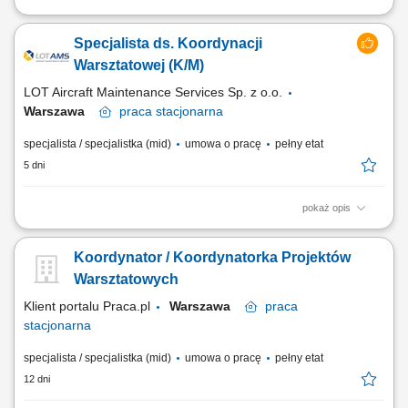
Obowiązki na stanowisku: Obsługa zgłoszeń serwisowych,
przyjmowanie, weryfikacja zasadności, rejestracja w systemie; Infolinia
Specjalista ds. Koordynacji
techniczna – udzielanie wsparcia technicznego klientom, pracownikom
technicznym jak również podwykonawcom; Konfigurowanie urządzeń
Warsztatowej (K/M)
elektronicznych (systemy...
LOT Aircraft Maintenance Services Sp. z o.o.
Warszawa
praca
stacjonarna
specjalista / specjalistka (mid)
umowa o pracę
pełny etat
5 dni
pokaż opis
Obowiązki na stanowisku: Nadzór nad obiegiem części przekazanych
do obsługi warsztatowej zgodnie z obowiązującą dokumentacją.
Koordynator / Koordynatorka Projektów
Kontrola terminowego przekazywania dokumentacji wykonawczej do
wykonawców oraz weryfikacja kompletności potwierdzeń i poświadczeń
Warsztatowych
po wykonaniu zadań....
Klient portalu Praca.pl
Warszawa
praca
stacjonarna
specjalista / specjalistka (mid)
umowa o pracę
pełny etat
12 dni