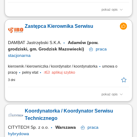
pokaż opis
Zakres obowiązków: nadzór nad realizacją zgłoszeń technicznych,
planowanie pracy i delegowanie zadań zespołom technicznym, kontrola
Zastępca Kierownika Serwisu
jakości i terminowości wykonywanych prac, organizacja przeglądów,
konserwacji i napraw, współpraca z podwykonawcami i dostawcami,
przygotowywanie...
DAMBAT Jastrzębski S.K.A.
Adamów (pow.
grodziski, gm. Grodzisk Mazowiecki)
praca
stacjonarna
kierownik / kierowniczka / koordynator / koordynatorka
umowa o
pracę
pełny etat
aplikuj szybko
3 dni
pokaż opis
Osoba zatrudniona na tym stanowisku będzie odpowiedzialna za
sprawne funkcjonowanie działu serwisu oraz organizację pracy zespołu
Koordynatorka / Koordynator Serwisu
serwisantów. Praca jest typowo stacjonarna w siedzibie firmy - Adamów
50, okolice Grodziska Mazowieckiego. Zakres obowiązków
Technicznego
organizowanie, planowanie i...
CITYTECH Sp. z o.o.
Warszawa
praca
hybrydowa