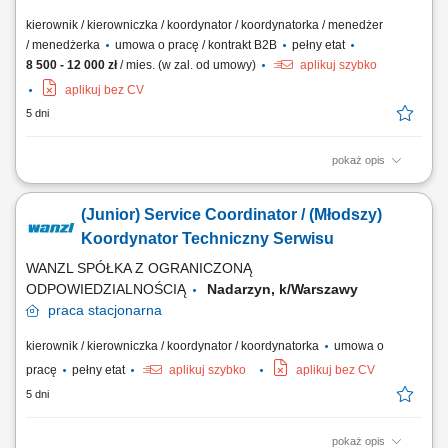
kierownik / kierowniczka / koordynator / koordynatorka / menedżer
/ menedżerka
umowa o pracę / kontrakt B2B
pełny etat
8 500 - 12 000 zł
/ mies. (w zal. od umowy)
aplikuj szybko
aplikuj bez CV
5 dni
pokaż opis
Zakres obowiązków: nadzór nad realizacją zgłoszeń technicznych,
planowanie pracy i delegowanie zadań zespołom technicznym, kontrola
(Junior) Service Coordinator / (Młodszy)
jakości i terminowości wykonywanych prac, organizacja przeglądów,
konserwacji i napraw, współpraca z podwykonawcami i dostawcami,
Koordynator Techniczny Serwisu
przygotowywanie...
WANZL SPÓŁKA Z OGRANICZONĄ
ODPOWIEDZIALNOŚCIĄ
Nadarzyn, k/Warszawy
praca
stacjonarna
kierownik / kierowniczka / koordynator / koordynatorka
umowa o
pracę
pełny etat
aplikuj szybko
aplikuj bez CV
5 dni
pokaż opis