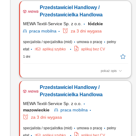
Przedstawiciel Handlowy /
Przedstawicielka Handlowa
MEWA Textil-Service Sp. z o.o.
łódzkie
praca
mobilna
za 3 dni wygasa
specjalista / specjalistka (mid)
umowa o pracę
pełny
etat
aplikuj szybko
aplikuj bez CV
1 dni
pokaż opis
Zadania: Aktywne budowanie bazy klientów biznesowych w
podległym regionie. Realizacja wyznaczonych celów
Przedstawiciel Handlowy /
sprzedażowych i rozwój portfela zleceń. Samodzielne
planowanie działań i strategiczne zarządzanie sprzedażą na
Przedstawicielka Handlowa
powierzonym terenie.
MEWA Textil-Service Sp. z o.o.
mazowieckie
praca
mobilna
za 3 dni wygasa
specjalista / specjalistka (mid)
umowa o pracę
pełny
etat
aplikuj szybko
aplikuj bez CV