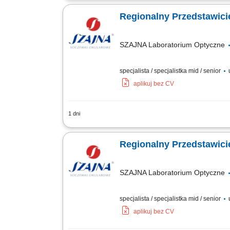
planowanie działań i strategiczne zar
Regionalny Przedstawici
SZAJNA Laboratorium Optyczne
specjalista / specjalistka mid / senior
u
aplikuj bez CV
1 dni
Opis stanowiska Utrzymywanie stałego 
Wykonywanie zadań sprzedażowych zgodn
Regionalny Przedstawici
SZAJNA Laboratorium Optyczne
specjalista / specjalistka mid / senior
u
aplikuj bez CV