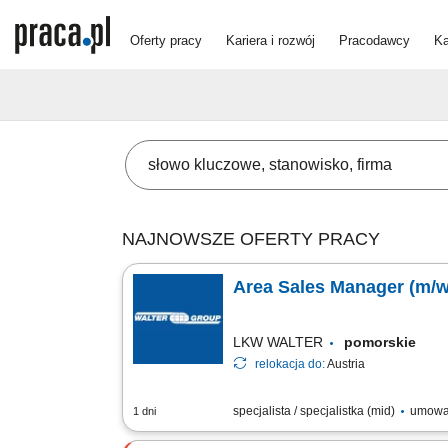
Oferty pracy
Kariera i rozwój
Pracodawcy
Ka
NAJNOWSZE OFERTY PRACY
Area Sales Manager (m/w
LKW WALTER
pomorskie
relokacja do:
Austria
specjalista / specjalistka (mid)
umowa
1 dni