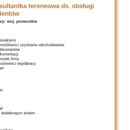
sultantka tereneowa ds. obsługi
lientów
cy: woj. pomorskie
gionalnymi
 możliwości uzyskania odszkodowania
i dokumentów
okumentacji
runek firmy
możliwości współpracy
łań
iu
il
e dodatkowym atutem