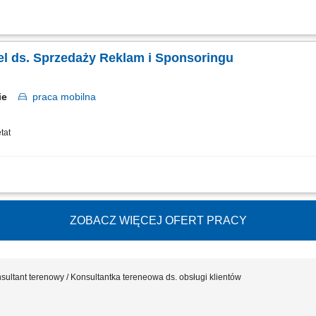
kontaktu z dotychczasowymi kontrahentami biznesowymi (salony partnerskie) i roz
ie z przyjętą polityką finansową przedsiębiorstwa. Analiza potencjału regionu i
el ds. Sprzedaży Reklam i Sponsoringu
kie
praca
mobilna
tat
wych klientów biznesowych na powierzonym terenie, sprzedaż reklam i kampanii 
orowanych, pakietów social media, video i formatów online, pozyskiwanie sponsor
ZOBACZ WIĘCEJ OFERT PRACY
sultant terenowy / Konsultantka tereneowa ds. obsługi klientów