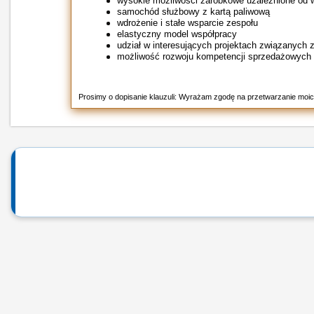
wysokie możliwości zarobkowe uzależnione od 
samochód służbowy z kartą paliwową
wdrożenie i stałe wsparcie zespołu
elastyczny model współpracy
udział w interesujących projektach związanych z
możliwość rozwoju kompetencji sprzedażowych 
Prosimy o dopisanie klauzuli: Wyrażam zgodę na przetwarzanie moic