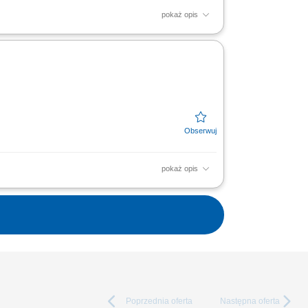
pokaż opis
budowa bazy klientów w regionie.
 dopasowywanie działań...
pokaż opis
w portalach internetowych oraz mediach
ów do projektów...
Poprzednia
oferta
Następna
oferta