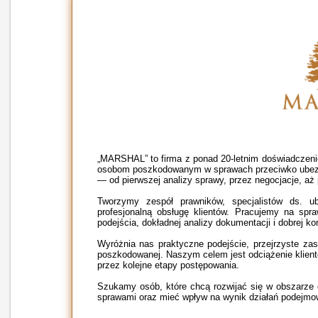
„MARSHAL” to firma z ponad 20-letnim doświadcz
osobom poszkodowanym w sprawach przeciwko ubezp
— od pierwszej analizy sprawy, przez negocjacje, a
Tworzymy zespół prawników, specjalistów ds. u
profesjonalną obsługę klientów. Pracujemy na spr
podejścia, dokładnej analizy dokumentacji i dobrej ko
Wyróżnia nas praktyczne podejście, przejrzyste za
poszkodowanej. Naszym celem jest odciążenie klien
przez kolejne etapy postępowania.
Szukamy osób, które chcą rozwijać się w obszarze
sprawami oraz mieć wpływ na wynik działań podejmow