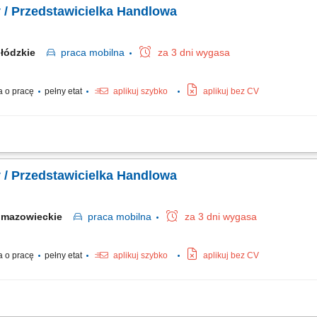
 / Przedstawicielka Handlowa
łódzkie
praca
mobilna
za 3 dni wygasa
 o pracę
pełny etat
aplikuj szybko
aplikuj bez CV
ntów biznesowych w podległym regionie. Realizacja wyznaczonych celów sprzedaż
ządzanie sprzedażą na powierzonym terenie.
 / Przedstawicielka Handlowa
mazowieckie
praca
mobilna
za 3 dni wygasa
 o pracę
pełny etat
aplikuj szybko
aplikuj bez CV
ntów biznesowych w podległym regionie. Realizacja wyznaczonych celów sprzedaż