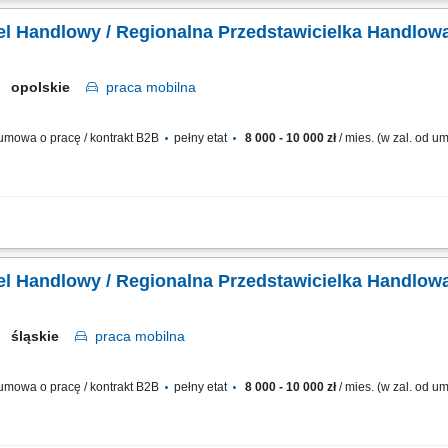
ządzanie sprzedażą na powierzonym terenie.
el Handlowy / Regionalna Przedstawicielka Handlowa
opolskie
praca
mobilna
mowa o pracę / kontrakt B2B
pełny etat
8 000 - 10 000 zł
/ mies. (w zal. od 
kontaktu z dotychczasowymi kontrahentami biznesowymi (salony partnerskie) i roz
ie z przyjętą polityką finansową przedsiębiorstwa. Analiza potencjału regionu i
el Handlowy / Regionalna Przedstawicielka Handlowa
śląskie
praca
mobilna
mowa o pracę / kontrakt B2B
pełny etat
8 000 - 10 000 zł
/ mies. (w zal. od 