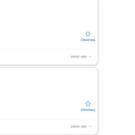
pokaż opis
owych i rozwój portfela zleceń. Samodzielne
pokaż opis
owych i rozwój portfela zleceń. Samodzielne