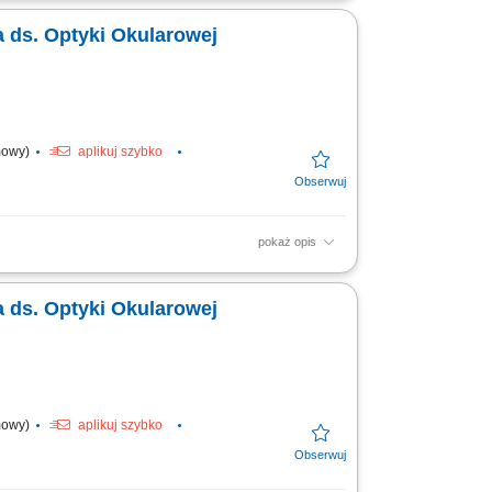
 ds. Optyki Okularowej
umowy)
aplikuj szybko
pokaż opis
budowa bazy klientów w regionie.
 dopasowywanie działań...
 ds. Optyki Okularowej
umowy)
aplikuj szybko