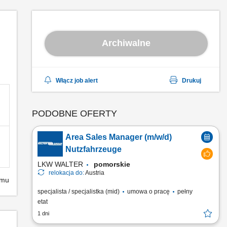
Archiwalne
Włącz job alert
Drukuj
PODOBNE OFERTY
Area Sales Manager (m/w/d)
Nutzfahrzeuge
LKW WALTER
pomorskie
relokacja do:
Austria
emu
specjalista / specjalistka (mid)
umowa o pracę
pełny
etat
1 dni