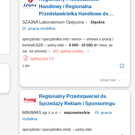
partnerskie) i rozbudowa bazy klientów w regionie.
Wykonywanie zadań sprzedażowych zgodnie z przyjętą
Handlowy / Regionalna
polityką finansową przedsiębiorstwa. Analiza potencjału
Przedstawicielka Handlowa ds.
regionu i dopasowywanie działań...
Optyki Okularowej
SZAJNA Laboratorium Optyczne
śląskie
praca
mobilna
specjalista / specjalistka mid / senior
umowa o pracę /
kontrakt B2B
pełny etat
8 000 - 10 000 zł
/ mies. (w
zal. od umowy)
aplikuj szybko
aplikuj bez CV
1 dni
pokaż opis
Opis stanowiska Utrzymywanie stałego kontaktu z
dotychczasowymi kontrahentami biznesowymi (salony
Regionalny Przedstawiciel ds.
partnerskie) i rozbudowa bazy klientów w regionie.
Wykonywanie zadań sprzedażowych zgodnie z przyjętą
Sprzedaży Reklam i Sponsoringu
polityką finansową przedsiębiorstwa. Analiza potencjału
MIKAWAS sp z o o
mazowieckie
praca
regionu i dopasowywanie działań...
mobilna
specjalista / specjalistka (mid)
pełny etat