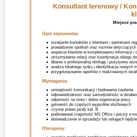
Konsultant terenowy / Kon
k
Miejsce pra
Opis stanowiska:
rozwijanie kontaktów z klientami i partnerami re
prowadzenie spotkań oraz rozmów dotyczących
wsparcie klientów w kompletowaniu informacji 
utrzymywanie relacji oraz koordynacja obiegu d
dbanie o profesjonalną obsługę i pozytywny wize
analiza lokalnego rynku i identyfikacja nowych 
przygotowywanie raportów z realizowanych dzia
Wymagania:
umiejętność komunikacji i budowania zaufania
odpowiedzialność oraz samodzielność w działan
odporność na stres i dobra organizacja pracy
gotowość do częstych wyjazdów służbowych
czynne prawo jazdy kat. B
podstawowa znajomość MS Office i poczty e-ma
doświadczenie w sprzedaży lub usługach będzi
Oferujemy: