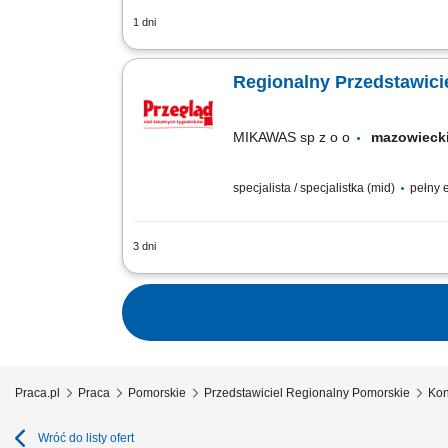
1 dni
Opis stanowiska Utrzymywanie stałego 
Wykonywanie zadań sprzedażowych zgodn
Regionalny Przedstawici
MIKAWAS sp z o o
mazowiec
specjalista / specjalistka (mid)
pełny e
3 dni
Twoje zadania aktywne pozyskiwanie no
regionalnych, sprzedaż artykułów spons
Praca.pl
Praca
Pomorskie
Przedstawiciel Regionalny Pomorskie
Kon
Wróć do listy ofert