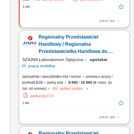
1 dni
pokaż opis
Zadania: Aktywne budowanie bazy klientów biznesowych w
podległym regionie. Realizacja wyznaczonych celów
Regionalny Przedstawiciel
sprzedażowych i rozwój portfela zleceń. Samodzielne
planowanie działań i strategiczne zarządzanie sprzedażą na
Handlowy / Regionalna
powierzonym terenie.
Przedstawicielka Handlowa ds.
Optyki Okularowej
SZAJNA Laboratorium Optyczne
opolskie
praca
mobilna
specjalista / specjalistka mid / senior
umowa o pracę /
kontrakt B2B
pełny etat
8 000 - 10 000 zł
/ mies. (w
zal. od umowy)
aplikuj szybko
aplikuj bez CV
1 dni
pokaż opis
Opis stanowiska Utrzymywanie stałego kontaktu z
dotychczasowymi kontrahentami biznesowymi (salony
Regionalny Przedstawiciel