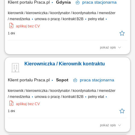
Klient portalu Praca.pl
Gdynia
praca
stacjonarna
kierownik / kierowniczka / koordynator / koordynatorka / menedżer
/ menedżerka
umowa o pracę / kontrakt B2B
pełny etat
aplikuj bez CV
1 dni
pokaż opis
Kompleksowe prowadzenie i koordynacja robót elektrycznych od etapu
przygotowania do odbioru inwestycji. Zarządzanie pracą brygad oraz
Kierowniczka / Kierownik kontraktu
podwykonawców. Nadzór nad jakością, terminowością i zgodnością
prac z dokumentacją oraz przepisami BHP. Opracowywanie
harmonogramów i monitorowanie...
Klient portalu Praca.pl
Sopot
praca
stacjonarna
kierownik / kierowniczka / koordynator / koordynatorka / menedżer
/ menedżerka
umowa o pracę / kontrakt B2B
pełny etat
aplikuj bez CV
1 dni
pokaż opis
Kompleksowe prowadzenie i koordynacja robót elektrycznych od etapu