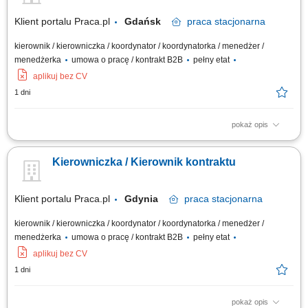
Klient portalu Praca.pl
Gdańsk
praca
stacjonarna
kierownik / kierowniczka / koordynator / koordynatorka / menedżer /
menedżerka
umowa o pracę / kontrakt B2B
pełny etat
aplikuj bez CV
1 dni
pokaż opis
Kompleksowe prowadzenie i koordynacja robót elektrycznych od etapu
przygotowania do odbioru inwestycji. Zarządzanie pracą brygad oraz
Kierowniczka / Kierownik kontraktu
podwykonawców. Nadzór nad jakością, terminowością i zgodnością prac
z dokumentacją oraz przepisami BHP. Opracowywanie harmonogramów i
monitorowanie...
Klient portalu Praca.pl
Gdynia
praca
stacjonarna
kierownik / kierowniczka / koordynator / koordynatorka / menedżer /
menedżerka
umowa o pracę / kontrakt B2B
pełny etat
aplikuj bez CV
1 dni
pokaż opis