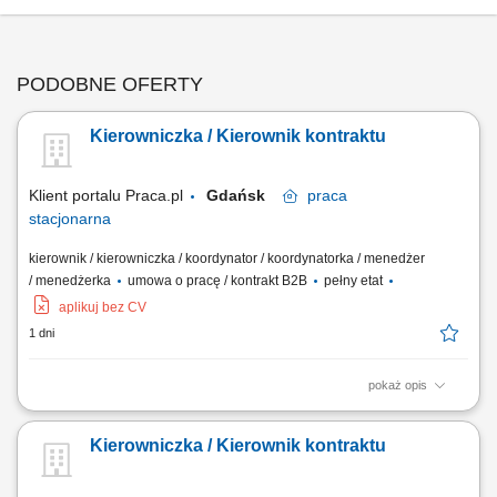
PODOBNE OFERTY
Kierowniczka / Kierownik kontraktu
Klient portalu Praca.pl
Gdańsk
praca
stacjonarna
kierownik / kierowniczka / koordynator / koordynatorka / menedżer
/ menedżerka
umowa o pracę / kontrakt B2B
pełny etat
aplikuj bez CV
1 dni
pokaż opis
Kompleksowe prowadzenie i koordynacja robót elektrycznych od etapu
przygotowania do odbioru inwestycji. Zarządzanie pracą brygad oraz
Kierowniczka / Kierownik kontraktu
podwykonawców. Nadzór nad jakością, terminowością i zgodnością
prac z dokumentacją oraz przepisami BHP. Opracowywanie
harmonogramów i monitorowanie...