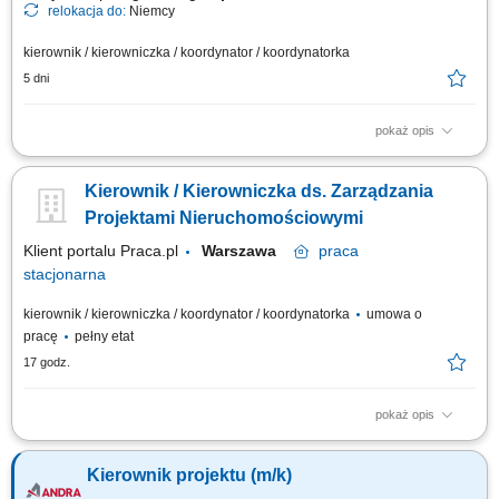
relokacja do:
Niemcy
kierownik / kierowniczka / koordynator / koordynatorka
5 dni
pokaż opis
Jako Starszy Kierownik Projektu MEP (Mechanical, Electrical &
Plumbing), będziesz odpowiedzialny za pełne zarządzanie i skuteczną
Kierownik / Kierowniczka ds. Zarządzania
realizację pakietów mechanicznych i elektrycznych na dużych projektach
inwestycyjnych. Stanowisko obejmuje kierowanie zespołami
Projektami Nieruchomościowymi
projektowymi, zarządzanie...
Klient portalu Praca.pl
Warszawa
praca
stacjonarna
kierownik / kierowniczka / koordynator / koordynatorka
umowa o
pracę
pełny etat
17 godz.
pokaż opis
Zarządzanie zespołem realizującym projekty związane z
nieruchomościami i ich komercjalizacją. Planowanie, koordynowanie oraz
Kierownik projektu (m/k)
nadzorowanie projektów dotyczących zagospodarowania i rozwoju