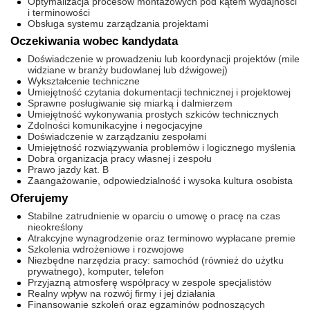
Optymalizacja procesów montażowych pod kątem wydajności
i terminowości
Obsługa systemu zarządzania projektami
Oczekiwania wobec kandydata
Doświadczenie w prowadzeniu lub koordynacji projektów (mile
widziane w branży budowlanej lub dźwigowej)
Wykształcenie techniczne
Umiejętność czytania dokumentacji technicznej i projektowej
Sprawne posługiwanie się miarką i dalmierzem
Umiejętność wykonywania prostych szkiców technicznych
Zdolności komunikacyjne i negocjacyjne
Doświadczenie w zarządzaniu zespołami
Umiejętność rozwiązywania problemów i logicznego myślenia
Dobra organizacja pracy własnej i zespołu
Prawo jazdy kat. B
Zaangażowanie, odpowiedzialność i wysoka kultura osobista
Oferujemy
Stabilne zatrudnienie w oparciu o umowę o pracę na czas
nieokreślony
Atrakcyjne wynagrodzenie oraz terminowo wypłacane premie
Szkolenia wdrożeniowe i rozwojowe
Niezbędne narzędzia pracy: samochód (również do użytku
prywatnego), komputer, telefon
Przyjazną atmosferę współpracy w zespole specjalistów
Realny wpływ na rozwój firmy i jej działania
Finansowanie szkoleń oraz egzaminów podnoszących