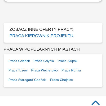
Kompleksowe zarządzanie procesem inwestycyjnym w obszarze
budownictwa jednorodzinnego; Odpowiedzialność za budżet, jakość
oraz terminową realizację harmonogramu; Optymalizacja i weryfikacja
rozwiązań projektowych oraz wykonawczych; Prowadzenie uzgodnień z
inwestorami w zakresie projektów...
ZOBACZ INNE OFERTY PRACY:
PRACA KIEROWNIK PROJEKTU
PRACA W POPULARNYCH MIASTACH
Praca Gdańsk
Praca Gdynia
Praca Słupsk
Praca Tczew
Praca Wejherowo
Praca Rumia
Praca Starogard Gdański
Praca Chojnice