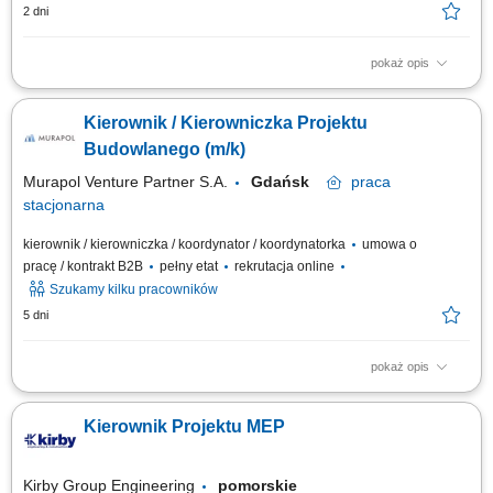
2 dni
pokaż opis
Opis stanowiska Kompleksowe zarządzanie projektami z zakresu
instalacji mechanicznych, elektrycznych i sanitarnych (MEP). Planowanie
Kierownik / Kierowniczka Projektu
oraz koordynowanie realizacji inwestycji zgodnie z harmonogramem,
budżetem i wymaganiami jakościowymi. Zarządzanie pracą
Budowlanego (m/k)
wielobranżowych zespołów projektowych...
Murapol Venture Partner S.A.
Gdańsk
praca
stacjonarna
kierownik / kierowniczka / koordynator / koordynatorka
umowa o
pracę / kontrakt B2B
pełny etat
rekrutacja online
Szukamy kilku pracowników
5 dni
pokaż opis
Obowiązki: Koordynowanie całego procesu budowy od przygotowania po
zakończenie inwestycji. Poszukiwanie i wybór podwykonawców,
Kierownik Projektu MEP
negocjowanie umów i warunków współpracy. Kontrola dokumentacji
technicznej, formalnej i prawnej. Opracowanie i kompletowanie
materiałów do uzyskania pozwolenia na...
Kirby Group Engineering
pomorskie