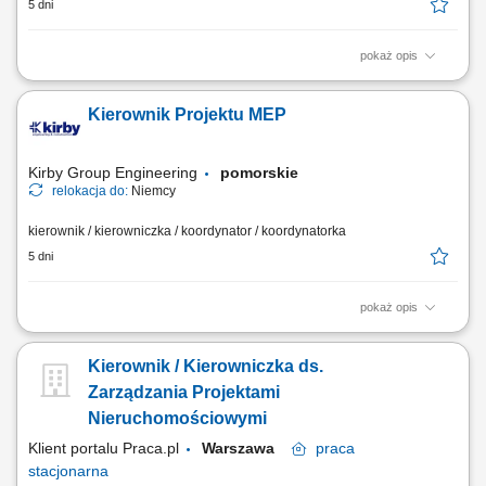
5 dni
pokaż opis
Obowiązki: Koordynowanie całego procesu budowy od przygotowania
po zakończenie inwestycji. Poszukiwanie i wybór podwykonawców,
Kierownik Projektu MEP
negocjowanie umów i warunków współpracy. Kontrola dokumentacji
technicznej, formalnej i prawnej. Opracowanie i kompletowanie
materiałów do uzyskania pozwolenia na...
Kirby Group Engineering
pomorskie
relokacja do:
Niemcy
kierownik / kierowniczka / koordynator / koordynatorka
5 dni
pokaż opis
Jako Starszy Kierownik Projektu MEP (Mechanical, Electrical &
Plumbing), będziesz odpowiedzialny za pełne zarządzanie i skuteczną
Kierownik / Kierowniczka ds.
realizację pakietów mechanicznych i elektrycznych na dużych
projektach inwestycyjnych. Stanowisko obejmuje kierowanie zespołami
Zarządzania Projektami
projektowymi, zarządzanie...
Nieruchomościowymi
Klient portalu Praca.pl
Warszawa
praca
stacjonarna