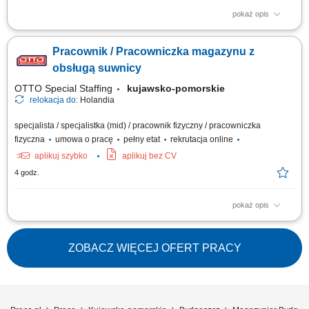
pokaż opis
Zakres obowiązków: Załadunek, rozładunek i magazynowanie towarów w
centrum logistycznym; Przyjmowanie dostaw oraz przygotowywanie
Pracownik / Pracowniczka magazynu z
towaru do wysyłki; Wykonywanie prostych prac pomocniczych na terenie
magazynu;
obsługą suwnicy
OTTO Special Staffing
kujawsko-pomorskie
relokacja do:
Holandia
specjalista / specjalistka (mid) / pracownik fizyczny / pracowniczka
fizyczna
umowa o pracę
pełny etat
rekrutacja online
aplikuj szybko
aplikuj bez CV
4 godz.
pokaż opis
Opis stanowiska: obsługa procesów związanych z przepływem stali
konstrukcyjnej w zakładzie produkcyjnym, załadunek oraz rozładunek
ciężarówek z elementami stalowymi, przemieszczanie dużych i ciężkich
ZOBACZ WIĘCEJ OFERT PRACY
komponentów przy użyciu suwnicy, kontrola poprawności załadunku oraz
dbałość o...