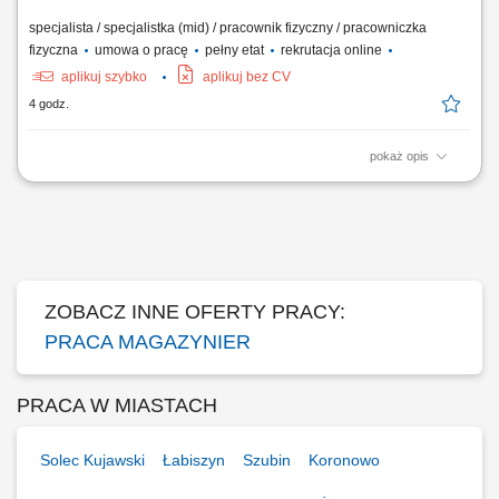
specjalista / specjalistka (mid) / pracownik fizyczny / pracowniczka
fizyczna
umowa o pracę
pełny etat
rekrutacja online
aplikuj szybko
aplikuj bez CV
4 godz.
pokaż opis
Opis stanowiska: obsługa procesów związanych z przepływem stali
konstrukcyjnej w zakładzie produkcyjnym, załadunek oraz rozładunek
ciężarówek z elementami stalowymi, przemieszczanie dużych i ciężkich
komponentów przy użyciu suwnicy, kontrola poprawności załadunku
oraz dbałość o...
ZOBACZ INNE OFERTY PRACY:
PRACA MAGAZYNIER
PRACA W MIASTACH
Solec Kujawski
Łabiszyn
Szubin
Koronowo