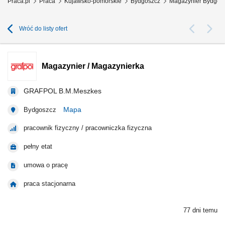
Praca.pl
Praca
Kujawsko-pomorskie
Bydgoszcz
Magazynier Bydgos
Wróć do listy ofert
Magazynier / Magazynierka
GRAFPOL B.M.Meszkes
Mapa
Bydgoszcz
pracownik fizyczny / pracowniczka fizyczna
pełny etat
umowa o pracę
praca stacjonarna
77 dni temu