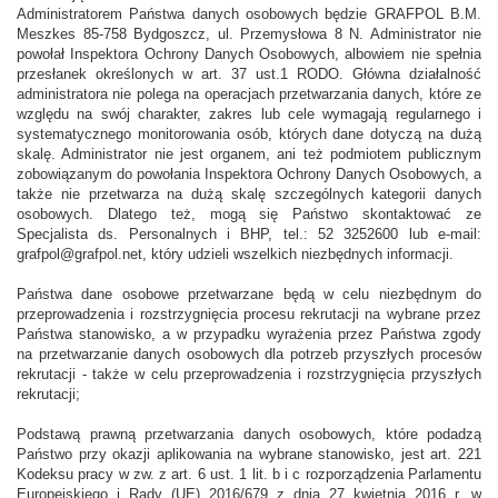
Administratorem Państwa danych osobowych będzie GRAFPOL B.M.
Meszkes 85-758 Bydgoszcz, ul. Przemysłowa 8 N. Administrator nie
powołał Inspektora Ochrony Danych Osobowych, albowiem nie spełnia
przesłanek określonych w art. 37 ust.1 RODO. Główna działalność
administratora nie polega na operacjach przetwarzania danych, które ze
względu na swój charakter, zakres lub cele wymagają regularnego i
systematycznego monitorowania osób, których dane dotyczą na dużą
skalę. Administrator nie jest organem, ani też podmiotem publicznym
zobowiązanym do powołania Inspektora Ochrony Danych Osobowych, a
także nie przetwarza na dużą skalę szczególnych kategorii danych
osobowych. Dlatego też, mogą się Państwo skontaktować ze
Specjalista ds. Personalnych i BHP, tel.: 52 3252600 lub e-mail:
grafpol@grafpol.net, który udzieli wszelkich niezbędnych informacji.
Państwa dane osobowe przetwarzane będą w celu niezbędnym do
przeprowadzenia i rozstrzygnięcia procesu rekrutacji na wybrane przez
Państwa stanowisko, a w przypadku wyrażenia przez Państwa zgody
na przetwarzanie danych osobowych dla potrzeb przyszłych procesów
rekrutacji - także w celu przeprowadzenia i rozstrzygnięcia przyszłych
rekrutacji;
Podstawą prawną przetwarzania danych osobowych, które podadzą
Państwo przy okazji aplikowania na wybrane stanowisko, jest art. 221
Kodeksu pracy w zw. z art. 6 ust. 1 lit. b i c rozporządzenia Parlamentu
Europejskiego i Rady (UE) 2016/679 z dnia 27 kwietnia 2016 r. w