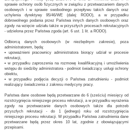
sprawie ochrony osób fizycznych w związku z przetwarzaniem danych
osobowych i w sprawie swobodnego przepływu takich danych oraz
uchylenia dyrektywy 95/46/WE (dalej: RODO), a w przypadku
dobrowolnego podania przez Państwa innych danych osobowych oraz
zgody na wzięcie udziału także w przyszłych procesach rekrutacyjnych
- udzielona przez Państwa zgoda (art. 6 ust. 1 lit. a RODO).
Odbiorcą danych osobowych (w niezbędnym zakresie), poza
administratorem, będą:
• upoważnieni pracownicy administratora biorący udział w procesie
rekrutacji,
• w przypadku zaproszenia na rozmowę kwalifikacyjną i umożliwienia
wstępu do siedziby administratora - podmiot świadczący usługi ochrony
obiektu,
• w przypadku podjęcia decyzji o Państwa zatrudnieniu - podmiot
realizujący świadczenia z zakresu medycyny pracy.
Państwa dane osobowe będą przetwarzane do 6 (sześciu) miesięcy od
rozstrzygnięcia niniejszego procesu rekrutacji, a w przypadku wyrażenia
zgody na przetwarzanie danych osobowych także dla potrzeb
przyszłych rekrutacji - do 1 (jednego) roku od rozstrzygnięcia
niniejszego procesu rekrutacji. W przypadku Państwa zatrudnienia dane
przetwarzane będą przez okres 10 lat, zgodnie z obowiązującymi
przepisami.