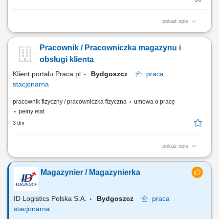
pokaż opis
Zakres obowiązków: przyjmowanie dostaw towarów oraz opakowań na
stan magazynowy, kontrola ilościowa i jakościowa dostaw przy
Pracownik / Pracowniczka magazynu i
przyjęciu, realizacja rozładunków i załadunków towarów, kompletacja
zamówień zgodnie ze specyfikacją, wydawanie towarów z magazynu,
obsługi klienta
bieżąca kontrola stanów...
Klient portalu Praca.pl
Bydgoszcz
praca
stacjonarna
pracownik fizyczny / pracowniczka fizyczna
umowa o pracę
pełny etat
3 dni
pokaż opis
Realizacja zamówień zgodnie z obowiązującymi standardami jakości.
Odbiór, kontrolowanie i właściwe składowanie towarów. Utrzymywanie
Magazynier / Magazynierka
porządku na terenie magazynu oraz bezpieczna organizacja pracy.
Obsługa systemów magazynowych i aktualizacja stanów
magazynowych. Współpraca z...
ID Logistics Polska S.A.
Bydgoszcz
praca
stacjonarna