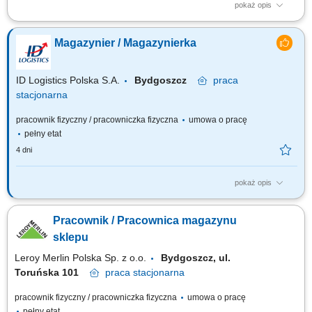
pokaż opis
Realizacja zamówień zgodnie z obowiązującymi standardami jakości.
Odbiór, kontrolowanie i właściwe składowanie towarów. Utrzymywanie
Magazynier / Magazynierka
porządku na terenie magazynu oraz bezpieczna organizacja pracy.
Obsługa systemów magazynowych i aktualizacja stanów magazynowych.
Współpraca z...
ID Logistics Polska S.A.
Bydgoszcz
praca
stacjonarna
pracownik fizyczny / pracowniczka fizyczna
umowa o pracę
pełny etat
4 dni
pokaż opis
Twój zakres obowiązków załadunek i rozładunek towarów; dostarczanie
produktów do odpowiednich miejsc na magazynie; kompletacja,
Pracownik / Pracownica magazynu
preparacja produktów na palety; obsługa wózków jezdnych unoszących;
praca przy użyciu skanerów; bieżąca aktualizacja w systemie danych
sklepu
logistycznych;...
Leroy Merlin Polska Sp. z o.o.
Bydgoszcz, ul.
Toruńska 101
praca
stacjonarna
pracownik fizyczny / pracowniczka fizyczna
umowa o pracę
pełny etat