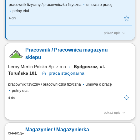
pracownik fizyczny / pracowniczka fizyczna
umowa o pracę
pełny etat
4 dni
pokaż opis
Twój zakres obowiązków załadunek i rozładunek towarów;
dostarczanie produktów do odpowiednich miejsc na magazynie;
Pracownik / Pracownica magazynu
kompletacja, preparacja produktów na palety; obsługa wózków
jezdnych unoszących; praca przy użyciu skanerów; bieżąca
sklepu
aktualizacja w systemie danych logistycznych;...
Leroy Merlin Polska Sp. z o.o.
Bydgoszcz, ul.
Toruńska 101
praca
stacjonarna
pracownik fizyczny / pracowniczka fizyczna
umowa o pracę
pełny etat
4 dni
pokaż opis
Co będziesz robić? Twój start z Buddym: przez pierwsze 4 miesiące
będziesz zdobywać wiedzę i doświadczenie pod opieką opiekuna
Magazynier / Magazynierka
wdrożenia oraz zespołu, Realizacja zamówień: skompletujesz i
przygotujesz zamówienia dla klientów, zadbasz o ich terminowe