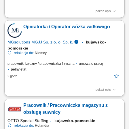
pokaż opis
Opis stanowiska Realizacja zamówień (Order Picker, Komisjonowanie)
w dziale Obst und Gemuse (owoce i warzywa) - możliwość pracy na
Operatorka / Operator wózka widłowego
systemie w języku polskim. Opieka polskojęzycznego Koordynatora i
szkoleniowca! Układanie towaru; Kontrola jakości; Inne proste prace na
terenie magazynu;
MGsolutions MGJJ Sp. z o. o. Sp. k.
kujawsko-
pomorskie
relokacja do:
Niemcy
pracownik fizyczny / pracowniczka fizyczna
umowa o pracę
pełny etat
2 godz.
pokaż opis
Zakres obowiązków: Załadunek, rozładunek i magazynowanie towarów
w centrum logistycznym; Przyjmowanie dostaw oraz przygotowywanie
Pracownik / Pracowniczka magazynu z
towaru do wysyłki; Wykonywanie prostych prac pomocniczych na
terenie magazynu;
obsługą suwnicy
OTTO Special Staffing
kujawsko-pomorskie
relokacja do:
Holandia