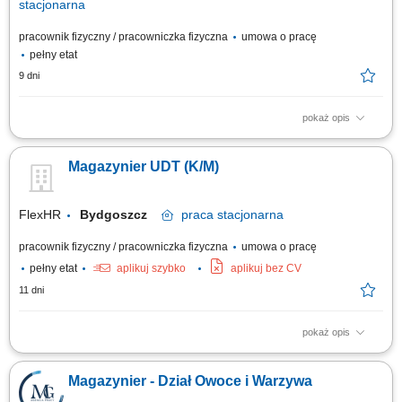
stacjonarna
pracownik fizyczny / pracowniczka fizyczna
umowa o pracę
pełny etat
9 dni
pokaż opis
Kompletowanie i przygotowywanie zamówień do wydania lub wysyłki.
Przyjmowanie dostaw oraz kontrola jakości i ilości towarów.
Magazynier UDT (K/M)
Rozmieszczanie produktów zgodnie z obowiązującymi zasadami
magazynowania. Monitorowanie stanów magazynowych oraz udział w
inwentaryzacjach. Współpraca z innymi...
FlexHR
Bydgoszcz
praca
stacjonarna
pracownik fizyczny / pracowniczka fizyczna
umowa o pracę
pełny etat
aplikuj szybko
aplikuj bez CV
11 dni
pokaż opis
Obsługa wózka widłowego;Załadunek i rozładunek;Przyjmowanie oraz
wydawanie towaru;Dostarczanie materiałów na produkcję;
Magazynier - Dział Owoce i Warzywa