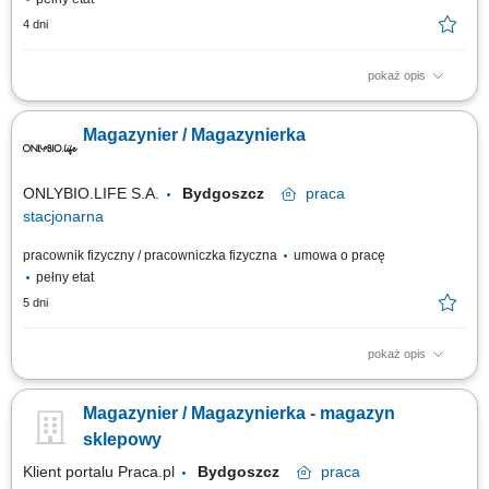
4 dni
pokaż opis
Co będziesz robić? Twój start z Buddym: przez pierwsze 4 miesiące
będziesz zdobywać wiedzę i doświadczenie pod opieką opiekuna
Magazynier / Magazynierka
wdrożenia oraz zespołu, Realizacja zamówień: skompletujesz i
przygotujesz zamówienia dla klientów, zadbasz o ich terminowe wydanie
lub przekazanie do...
ONLYBIO.LIFE S.A.
Bydgoszcz
praca
stacjonarna
pracownik fizyczny / pracowniczka fizyczna
umowa o pracę
pełny etat
5 dni
pokaż opis
Zakres obowiązków: Przyjęcia towarów i opakowań na stany
magazynowe, Przyjmowanie i kontrola dostaw, Załadunek i rozładunek
Magazynier / Magazynierka - magazyn
towarów, Kompletacja zamówień, Wydawanie towarów, Kontrola stanów
magazynowych, Rozmieszczenie towarów w wyznaczonych lokalizacjach
sklepowy
magazynu. Praca jednozmianowa w...
Klient portalu Praca.pl
Bydgoszcz
praca