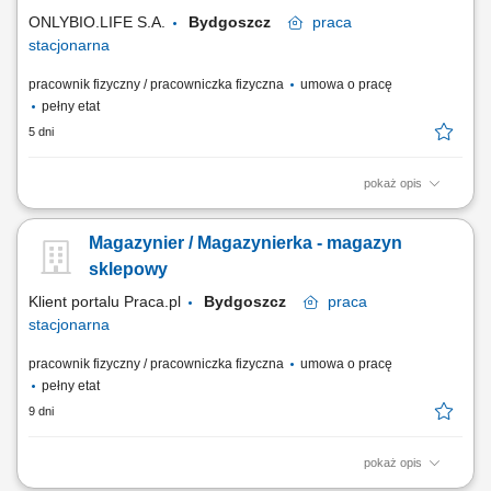
wydanie lub przekazanie do...
ONLYBIO.LIFE S.A.
Bydgoszcz
praca
stacjonarna
pracownik fizyczny / pracowniczka fizyczna
umowa o pracę
pełny etat
5 dni
pokaż opis
Zakres obowiązków: Przyjęcia towarów i opakowań na stany
magazynowe, Przyjmowanie i kontrola dostaw, Załadunek i rozładunek
Magazynier / Magazynierka - magazyn
towarów, Kompletacja zamówień, Wydawanie towarów, Kontrola stanów
magazynowych, Rozmieszczenie towarów w wyznaczonych
sklepowy
lokalizacjach magazynu. Praca jednozmianowa w...
Klient portalu Praca.pl
Bydgoszcz
praca
stacjonarna
pracownik fizyczny / pracowniczka fizyczna
umowa o pracę
pełny etat
9 dni
pokaż opis
Kompletowanie i przygotowywanie zamówień do wydania lub wysyłki.