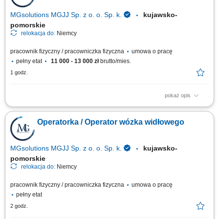
MGsolutions MGJJ Sp. z o. o. Sp. k.
kujawsko-
pomorskie
relokacja do:
Niemcy
pracownik fizyczny / pracowniczka fizyczna
umowa o pracę
pełny etat
11 000 - 13 000 zł
brutto/mies.
1 godz.
pokaż opis
Opis stanowiska Realizacja zamówień (Order Picker, Komisjonowanie) w
dziale Obst und Gemuse (owoce i warzywa) - możliwość pracy na
Operatorka / Operator wózka widłowego
systemie w języku polskim. Opieka polskojęzycznego Koordynatora i
szkoleniowca! Układanie towaru; Kontrola jakości; Inne proste prace na
terenie magazynu;
MGsolutions MGJJ Sp. z o. o. Sp. k.
kujawsko-
pomorskie
relokacja do:
Niemcy
pracownik fizyczny / pracowniczka fizyczna
umowa o pracę
pełny etat
2 godz.