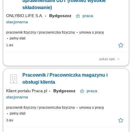
uprawnieniami UDT (również wysokie
składowanie)
ONLYBIO.LIFE S.A.
Bydgoszcz
praca
stacjonarna
pracownik fizyczny / pracowniczka fizyczna
umowa o pracę
pełny etat
1 dni
pokaż opis
Zakres obowiązków: przyjmowanie dostaw towarów oraz opakowań na
stan magazynowy, kontrola ilościowa i jakościowa dostaw przy przyjęciu,
Pracownik / Pracowniczka magazynu i
realizacja rozładunków i załadunków towarów, kompletacja zamówień
zgodnie ze specyfikacją, wydawanie towarów z magazynu, bieżąca
obsługi klienta
kontrola stanów...
Klient portalu Praca.pl
Bydgoszcz
praca
stacjonarna
pracownik fizyczny / pracowniczka fizyczna
umowa o pracę
pełny etat
3 dni