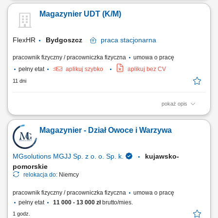
Przyjmowanie dostaw oraz kontrola jakości i ilości towarów.
Magazynier UDT (K/M)
Rozmieszczanie produktów zgodnie z obowiązującymi zasadami
magazynowania. Monitorowanie stanów magazynowych oraz udział w
inwentaryzacjach. Współpraca z innymi...
FlexHR
Bydgoszcz
praca
stacjonarna
pracownik fizyczny / pracowniczka fizyczna
umowa o pracę
pełny etat
aplikuj szybko
aplikuj bez CV
11 dni
pokaż opis
Obsługa wózka widłowego;Załadunek i rozładunek;Przyjmowanie oraz
wydawanie towaru;Dostarczanie materiałów na produkcję;
Magazynier - Dział Owoce i Warzywa
MGsolutions MGJJ Sp. z o. o. Sp. k.
kujawsko-
pomorskie
relokacja do:
Niemcy
pracownik fizyczny / pracowniczka fizyczna
umowa o pracę
pełny etat
11 000 - 13 000 zł
brutto/mies.
1 godz.