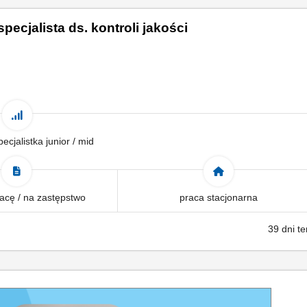
pecjalista ds. kontroli jakości
pecjalistka junior / mid
acę / na zastępstwo
praca stacjonarna
39 dni t