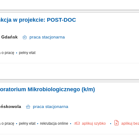
awczego z zakresu wczesnego wykrywania nawrotów raka płuca. Projekt finanso
adania: Opracowywanie algorytmów i modeli ML do identyfikacji ctDNA na podst
unkcja w projekcie: POST-DOC
Gdańsk
praca
stacjonarna
 o pracę
pełny etat
perymentów laboratoryjnych z użyciem technik biologii molekularnej; Przygotowyw
re; Nadzór nad bieżącym obiegiem i ewidencją próbek; Opracowywanie wyników,
boratorium Mikrobiologicznego (k/m)
ońskowola
praca
stacjonarna
 o pracę
pełny etat
rekrutacja online
aplikuj szybko
aplikuj be