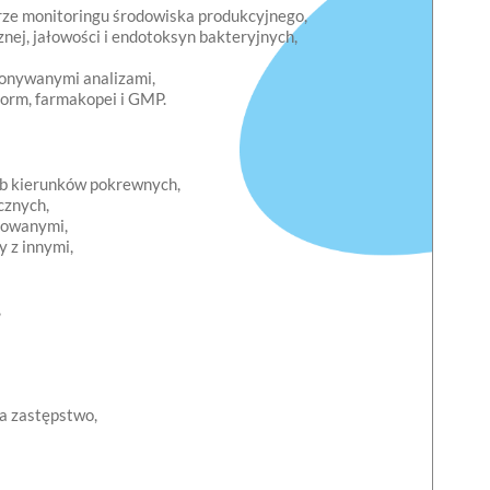
ze monitoringu środowiska produkcyjnego,
nej, jałowości i endotoksyn bakteryjnych,
onywanymi analizami,
norm, farmakopei i GMP.
lub kierunków pokrewnych,
cznych,
zowanymi,
 z innymi,
,
a zastępstwo,