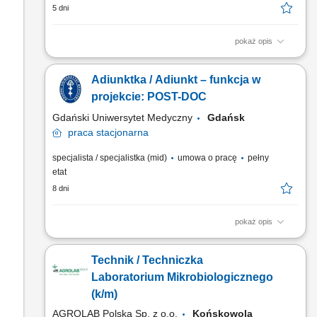
5 dni
pokaż opis
Dołącz do innowacyjnego projektu badawczego z zakresu
wczesnego wykrywania nawrotów raka płuca. Projekt
Adiunktka / Adiunkt – funkcja w
finansowany przez Agencję Badań Medycznych w ramach
programu TRANSMED I. Główne zadania: Opracowywanie
projekcie: POST-DOC
algorytmów i modeli ML do identyfikacji ctDNA na podstawie
Gdański Uniwersytet Medyczny
Gdańsk
cech epigenomicznych;...
praca
stacjonarna
specjalista / specjalistka (mid)
umowa o pracę
pełny
etat
8 dni
pokaż opis
Zadania na stanowisku: Prowadzenie eksperymentów
laboratoryjnych z użyciem technik biologii molekularnej;
Technik / Techniczka
Przygotowywanie, optymalizacja i walidacja bibliotek DNA do
sekwencjonowania NGS i Nanopore; Nadzór nad bieżącym
Laboratorium Mikrobiologicznego
obiegiem i ewidencją próbek; Opracowywanie wyników,
(k/m)
wstępna analiza...
AGROLAB Polska Sp. z o.o.
Końskowola