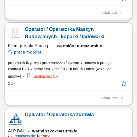
pokaż opis
Opis stanowiska: Obsługa koparki jednonaczyniowej przy realizacji prac
ziemnych. Wykonywanie robót zgodnie z dokumentacją i poleceniami
Operator / Operatorka Maszyn
przełożonego. Wsparcie ekipy budowlanej po zakończeniu pracy
maszyną. Praca na terenie budów w Niemczech.
Budowlanych - koparki / ładowarki
Klient portalu Praca.pl
warmińsko-mazurskie
praca
mobilna
pracownik fizyczny / pracowniczka fizyczna
umowa o pracę /
kontrakt B2B
pełny etat
5 000 - 10 000 zł
/ mies. (w zal. od
umowy)
aplikuj bez CV
3 dni
pokaż opis
Sterowanie koparką kołową, ładowarką teleskopową lub koparko-
ładowarką na terenie inwestycji. Realizacja robót ziemnych oraz
Operator / Operatorka żurawia
transportowych w trakcie budowy obiektów mostowych. Wykonywanie
codziennych przeglądów, czyszczenia oraz podstawowych prac
konserwacyjnych sprzętu. Nadzorowanie...
ALP BAU
warmińsko-mazurskie
relokacja do:
Niemcy