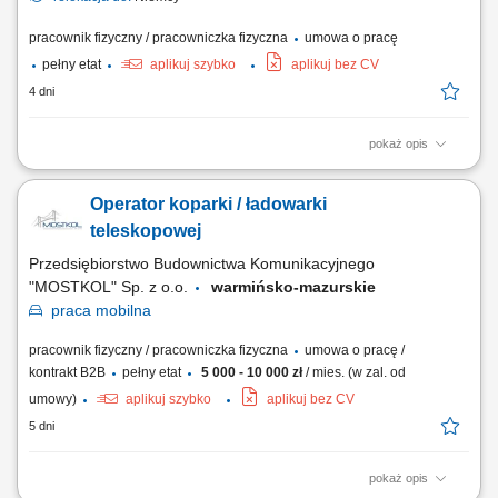
pracownik fizyczny / pracowniczka fizyczna
umowa o pracę
pełny etat
aplikuj szybko
aplikuj bez CV
4 dni
pokaż opis
Opis stanowiska obsługa żurawia wieżowego w ramach projektów
budowlanych, wsparcie zespołu budowlanego przy pracach
Operator koparki / ładowarki
montażowych i transportowych, utrzymanie porządku i bezpieczeństwa
na stanowisku pracy, współpraca z zespołem w celu terminowej
teleskopowej
realizacji zadań. Wymagania doświadczenie w...
Przedsiębiorstwo Budownictwa Komunikacyjnego
"MOSTKOL" Sp. z o.o.
warmińsko-mazurskie
praca
mobilna
pracownik fizyczny / pracowniczka fizyczna
umowa o pracę /
kontrakt B2B
pełny etat
5 000 - 10 000 zł
/ mies. (w zal. od
umowy)
aplikuj szybko
aplikuj bez CV
5 dni
pokaż opis