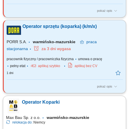
pokaż opis
Zadania: Obsługa i eksploatacja sprzętu - koparki kołowej, Dbałość o
właściwą organizację pracy własnej oraz efektywne wykorzystanie czasu
Operator sprzętu (koparka) (k/m/x)
pracy, Kontrola stanu technicznego obsługiwanego sprzętu oraz
zgłaszanie usterek, Współpraca z brygadą roboczą w celu zapewnienia
sprawnej...
PORR S.A.
warmińsko-mazurskie
praca
stacjonarna
za 3 dni wygasa
pracownik fizyczny / pracowniczka fizyczna
umowa o pracę
pełny etat
aplikuj szybko
aplikuj bez CV
1 dni
pokaż opis
Zadania: Obsługa i eksploatacja sprzętu - koparki kołowej, Dbałość o
właściwą organizację pracy własnej oraz efektywne wykorzystanie czasu
Operator Koparki
pracy, Kontrola stanu technicznego obsługiwanego sprzętu oraz
zgłaszanie usterek, Współpraca z brygadą roboczą w celu zapewnienia
sprawnej...
Max Bau Sp. z o.o.
warmińsko-mazurskie
relokacja do:
Niemcy