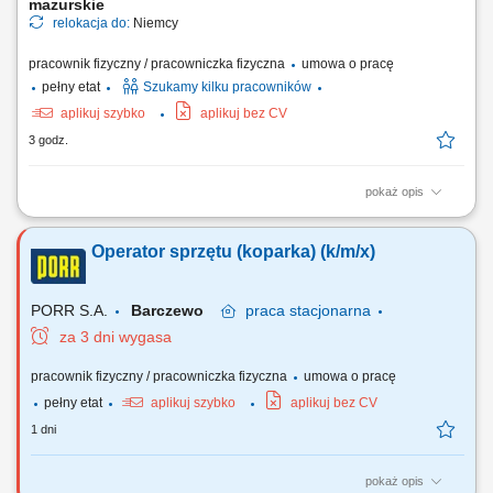
mazurskie
relokacja do:
Niemcy
pracownik fizyczny / pracowniczka fizyczna
umowa o pracę
pełny etat
Szukamy kilku pracowników
aplikuj szybko
aplikuj bez CV
3 godz.
pokaż opis
Opis stanowiska: Praca na koparce jednonaczyniowej; Po zakończeniu
pracy na maszynie, praca z ekipami budowlanymi; Miejsce pracy:
Operator sprzętu (koparka) (k/m/x)
Niemcy;
PORR S.A.
Barczewo
praca
stacjonarna
za 3 dni wygasa
pracownik fizyczny / pracowniczka fizyczna
umowa o pracę
pełny etat
aplikuj szybko
aplikuj bez CV
1 dni
pokaż opis