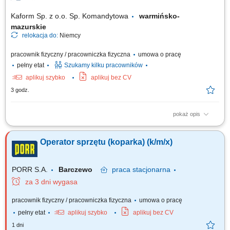
Kaform Sp. z o.o. Sp. Komandytowa
warmińsko-
mazurskie
relokacja do:
Niemcy
pracownik fizyczny / pracowniczka fizyczna
umowa o pracę
pełny etat
Szukamy kilku pracowników
aplikuj szybko
aplikuj bez CV
3 godz.
pokaż opis
Opis stanowiska: Praca na koparce jednonaczyniowej; Po zakończeniu
pracy na maszynie, praca z ekipami budowlanymi; Miejsce pracy: Niemcy;
Operator sprzętu (koparka) (k/m/x)
PORR S.A.
Barczewo
praca
stacjonarna
za 3 dni wygasa
pracownik fizyczny / pracowniczka fizyczna
umowa o pracę
pełny etat
aplikuj szybko
aplikuj bez CV
1 dni