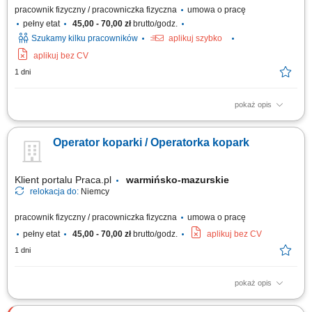
pracownik fizyczny / pracowniczka fizyczna
umowa o pracę
pełny etat
45,00 - 70,00 zł
brutto/godz.
Szukamy kilku pracowników
aplikuj szybko
aplikuj bez CV
1 dni
pokaż opis
Zakres obowiązków Do głównych zadań należeć będzie: obsługa koparki
podczas realizacji robót ziemnych, wykonywanie wykopów pod sieci
Operator koparki / Operatorka kopark
wodno-kanalizacyjne, kablowe i inne instalacje podziemne, współpraca z
brygadą budowlaną przy realizacji inwestycji, kontrola stanu
technicznego...
Klient portalu Praca.pl
warmińsko-mazurskie
relokacja do:
Niemcy
pracownik fizyczny / pracowniczka fizyczna
umowa o pracę
pełny etat
45,00 - 70,00 zł
brutto/godz.
aplikuj bez CV
1 dni
pokaż opis
Obsługa koparki przy pracach ziemnych; Wykonywanie wykopów pod
sieci wodno-kanalizacyjne, kablowe i inne instalacje; Współpraca z