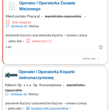
Operator / Operatorka Żurawia
brygadą budowlaną na terenie inwestycji; Kontrola stanu technicznego i
dbanie o sprzęt; Przestrzeganie norm bezpieczeństwa oraz standardów
Wieżowego
jakości;
Klient portalu Praca.pl
warmińsko-mazurskie
dziś wygasa
relokacja do:
Niemcy
pracownik fizyczny / pracowniczka fizyczna
umowa o pracę
pełny etat
aplikuj bez CV
2 dni
pokaż opis
Obsługa żurawia wieżowego podczas realizacji prac budowlanych.
Bezpieczne wykonywanie prac zgodnie z obowiązującymi przepisami i
Operator / Operatorka Koparki
zasadami BHP. Dbanie o prawidłową eksploatację powierzonego
sprzętu.
Jednonaczyniowej
Kaform Sp. z o.o. Sp. Komandytowa
warmińsko-
mazurskie
relokacja do:
Niemcy
pracownik fizyczny / pracowniczka fizyczna
umowa o pracę
pełny etat
Szukamy kilku pracowników