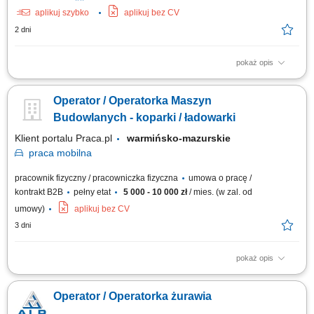
aplikuj szybko
aplikuj bez CV
2 dni
pokaż opis
Opis stanowiska: Obsługa koparki jednonaczyniowej przy realizacji prac
ziemnych. Wykonywanie robót zgodnie z dokumentacją i poleceniami
Operator / Operatorka Maszyn
przełożonego. Wsparcie ekipy budowlanej po zakończeniu pracy
maszyną. Praca na terenie budów w Niemczech.
Budowlanych - koparki / ładowarki
Klient portalu Praca.pl
warmińsko-mazurskie
praca
mobilna
pracownik fizyczny / pracowniczka fizyczna
umowa o pracę /
kontrakt B2B
pełny etat
5 000 - 10 000 zł
/ mies. (w zal. od
umowy)
aplikuj bez CV
3 dni
pokaż opis
Sterowanie koparką kołową, ładowarką teleskopową lub koparko-
ładowarką na terenie inwestycji. Realizacja robót ziemnych oraz
Operator / Operatorka żurawia
transportowych w trakcie budowy obiektów mostowych. Wykonywanie
codziennych przeglądów, czyszczenia oraz podstawowych prac