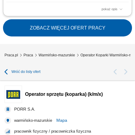
pokaż opis
ZADANIA: Obsługa koparki kołowej, koparko-ładowarki, ładowarki
teleskopowej (mile widziane uprawnienia na więcej niż jedną maszynę)
Praca przy wykonywaniu obiektów mostowych Wykonywanie prac
ZOBACZ WIĘCEJ OFERT PRACY
ziemnych i transportowych na terenie prowadzonych robót Bieżąca
obsługa oraz podstawowa...
Praca.pl
Praca
Warmińsko-mazurskie
Operator Koparki Warmińsko-maz
Wróć do listy ofert
Operator sprzętu (koparka) (k/m/x)
PORR S.A.
Mapa
warmińsko-mazurskie
pracownik fizyczny / pracowniczka fizyczna