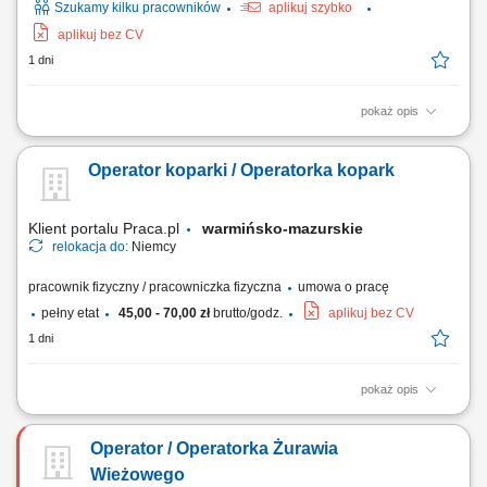
Szukamy kilku pracowników
aplikuj szybko
aplikuj bez CV
1 dni
pokaż opis
Zakres obowiązków Do głównych zadań należeć będzie: obsługa
koparki podczas realizacji robót ziemnych, wykonywanie wykopów pod
Operator koparki / Operatorka kopark
sieci wodno-kanalizacyjne, kablowe i inne instalacje podziemne,
współpraca z brygadą budowlaną przy realizacji inwestycji, kontrola
stanu technicznego...
Klient portalu Praca.pl
warmińsko-mazurskie
relokacja do:
Niemcy
pracownik fizyczny / pracowniczka fizyczna
umowa o pracę
pełny etat
45,00 - 70,00 zł
brutto/godz.
aplikuj bez CV
1 dni
pokaż opis
Obsługa koparki przy pracach ziemnych; Wykonywanie wykopów pod
sieci wodno-kanalizacyjne, kablowe i inne instalacje; Współpraca z
Operator / Operatorka Żurawia
brygadą budowlaną na terenie inwestycji; Kontrola stanu technicznego i
dbanie o sprzęt; Przestrzeganie norm bezpieczeństwa oraz standardów
Wieżowego