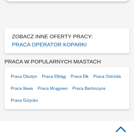
ZADANIA: Obsługa koparki kołowej, koparko-ładowarki, ładowarki
teleskopowej (mile widziane uprawnienia na więcej niż jedną maszynę)
Praca przy wykonywaniu obiektów mostowych Wykonywanie prac
ziemnych i transportowych na terenie prowadzonych robót Bieżąca
obsługa oraz podstawowa...
ZOBACZ INNE OFERTY PRACY:
PRACA OPERATOR KOPARKI
PRACA W POPULARNYCH MIASTACH
Praca Olsztyn
Praca Elbląg
Praca Ełk
Praca Ostróda
Praca Iława
Praca Mrągowo
Praca Bartoszyce
Praca Giżycko