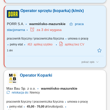
Zadania: Obsługa i eksploatacja sprzętu - koparki kołowej, Dbałość o
właściwą organizację pracy własnej oraz efektywne wykorzystanie
Operator sprzętu (koparka) (k/m/x)
czasu pracy, Kontrola stanu technicznego obsługiwanego sprzętu oraz
zgłaszanie usterek, Współpraca z brygadą roboczą w celu zapewnienia
sprawnej...
PORR S.A.
warmińsko-mazurskie
praca
stacjonarna
za 3 dni wygasa
pracownik fizyczny / pracowniczka fizyczna
umowa o pracę
pełny etat
aplikuj szybko
aplikuj bez CV
1 dni
pokaż opis
Zadania: Obsługa i eksploatacja sprzętu - koparki kołowej, Dbałość o
właściwą organizację pracy własnej oraz efektywne wykorzystanie
Operator Koparki
czasu pracy, Kontrola stanu technicznego obsługiwanego sprzętu oraz
zgłaszanie usterek, Współpraca z brygadą roboczą w celu zapewnienia
sprawnej...
Max Bau Sp. z o.o.
warmińsko-mazurskie
relokacja do:
Niemcy
pracownik fizyczny / pracowniczka fizyczna
umowa o pracę
pełny etat
45,00 - 70,00 zł
brutto/godz.