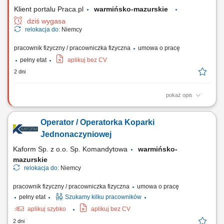
jakości;
Klient portalu Praca.pl
warmińsko-mazurskie
dziś wygasa
relokacja do:
Niemcy
pracownik fizyczny / pracowniczka fizyczna
umowa o pracę
pełny etat
aplikuj bez CV
2 dni
pokaż opis
Obsługa żurawia wieżowego podczas realizacji prac budowlanych.
Bezpieczne wykonywanie prac zgodnie z obowiązującymi przepisami i
Operator / Operatorka Koparki
zasadami BHP. Dbanie o prawidłową eksploatację powierzonego
sprzętu.
Jednonaczyniowej
Kaform Sp. z o.o. Sp. Komandytowa
warmińsko-
mazurskie
relokacja do:
Niemcy
pracownik fizyczny / pracowniczka fizyczna
umowa o pracę
pełny etat
Szukamy kilku pracowników
aplikuj szybko
aplikuj bez CV
2 dni