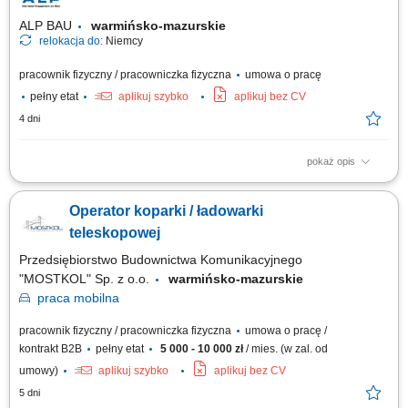
konserwacyjnych sprzętu. Nadzorowanie...
ALP BAU
warmińsko-mazurskie
relokacja do:
Niemcy
pracownik fizyczny / pracowniczka fizyczna
umowa o pracę
pełny etat
aplikuj szybko
aplikuj bez CV
4 dni
pokaż opis
Opis stanowiska obsługa żurawia wieżowego w ramach projektów
budowlanych, wsparcie zespołu budowlanego przy pracach
Operator koparki / ładowarki
montażowych i transportowych, utrzymanie porządku i bezpieczeństwa na
stanowisku pracy, współpraca z zespołem w celu terminowej realizacji
teleskopowej
zadań. Wymagania doświadczenie w...
Przedsiębiorstwo Budownictwa Komunikacyjnego
"MOSTKOL" Sp. z o.o.
warmińsko-mazurskie
praca
mobilna
pracownik fizyczny / pracowniczka fizyczna
umowa o pracę /
kontrakt B2B
pełny etat
5 000 - 10 000 zł
/ mies. (w zal. od
umowy)
aplikuj szybko
aplikuj bez CV
5 dni