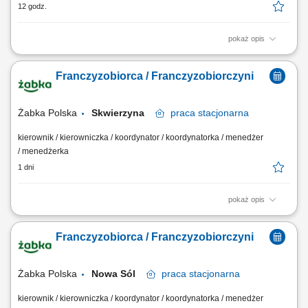
12 godz.
pokaż opis
Zakres działania: rozwijanie własnej działalności w branży marketingu
internetowego w oparciu o model franczyzowy; pozyskiwanie klientów
Franczyzobiorca / Franczyzobiorczyni
biznesowych i budowanie długofalowych relacji; sprzedaż usług takich
jak: strony internetowe, sklepy online, SEO/SEM, kampanie social
media, materiały...
Żabka Polska
Skwierzyna
praca
stacjonarna
kierownik / kierowniczka / koordynator / koordynatorka / menedżer
/ menedżerka
1 dni
pokaż opis
Główne zadania: Prowadzenie własnej działalności gospodarczej w
oparciu o sprawdzony model biznesowy. Dbanie o wysoką jakość
Franczyzobiorca / Franczyzobiorczyni
obsługi. Monitorowanie stanów magazynowych i zamówień.
Dostosowywanie asortymentu sklepu do potrzeb lokalnego rynku.
Współpraca z centralą w zakresie działań...
Żabka Polska
Nowa Sól
praca
stacjonarna
kierownik / kierowniczka / koordynator / koordynatorka / menedżer