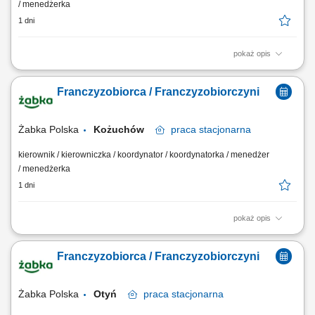
/ menedżerka
1 dni
pokaż opis
Główne zadania: Prowadzenie własnej działalności gospodarczej w
oparciu o sprawdzony model biznesowy. Dbanie o wysoką jakość
Franczyzobiorca / Franczyzobiorczyni
obsługi. Monitorowanie stanów magazynowych i zamówień.
Dostosowywanie asortymentu sklepu do potrzeb lokalnego rynku.
Współpraca z centralą w zakresie działań...
Żabka Polska
Kożuchów
praca
stacjonarna
kierownik / kierowniczka / koordynator / koordynatorka / menedżer
/ menedżerka
1 dni
pokaż opis
Główne zadania: Prowadzenie własnej działalności gospodarczej w
oparciu o sprawdzony model biznesowy. Dbanie o wysoką jakość
Franczyzobiorca / Franczyzobiorczyni
obsługi. Monitorowanie stanów magazynowych i zamówień.
Dostosowywanie asortymentu sklepu do potrzeb lokalnego rynku.
Współpraca z centralą w zakresie działań...
Żabka Polska
Otyń
praca
stacjonarna