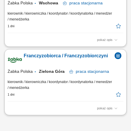
Żabka Polska
Wschowa
praca
stacjonarna
kierownik / kierowniczka / koordynator / koordynatorka / menedżer
/ menedżerka
1 dni
pokaż opis
Główne zadania: Prowadzenie własnej działalności gospodarczej w
oparciu o sprawdzony model biznesowy. Dbanie o wysoką jakość
Franczyzobiorca / Franczyzobiorczyni
obsługi. Monitorowanie stanów magazynowych i zamówień.
Dostosowywanie asortymentu sklepu do potrzeb lokalnego rynku.
Współpraca z centralą w zakresie działań...
Żabka Polska
Zielona Góra
praca
stacjonarna
kierownik / kierowniczka / koordynator / koordynatorka / menedżer
/ menedżerka
1 dni
pokaż opis
Główne zadania: Prowadzenie własnej działalności gospodarczej w
oparciu o sprawdzony model biznesowy. Dbanie o wysoką jakość
obsługi. Monitorowanie stanów magazynowych i zamówień.
Dostosowywanie asortymentu sklepu do potrzeb lokalnego rynku.