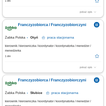
1 dni
pokaż opis
Główne zadania: Prowadzenie własnej działalności gospodarczej w
oparciu o sprawdzony model biznesowy. Dbanie o wysoką jakość obsługi.
Franczyzobiorca / Franczyzobiorczyni
Monitorowanie stanów magazynowych i zamówień. Dostosowywanie
asortymentu sklepu do potrzeb lokalnego rynku. Współpraca z centralą w
zakresie działań...
Żabka Polska
Otyń
praca
stacjonarna
kierownik / kierowniczka / koordynator / koordynatorka / menedżer /
menedżerka
1 dni
pokaż opis
Główne zadania: Prowadzenie własnej działalności gospodarczej w
oparciu o sprawdzony model biznesowy. Dbanie o wysoką jakość obsługi.
Franczyzobiorca / Franczyzobiorczyni
Monitorowanie stanów magazynowych i zamówień. Dostosowywanie
asortymentu sklepu do potrzeb lokalnego rynku. Współpraca z centralą w
zakresie działań...
Żabka Polska
Słubice
praca
stacjonarna
kierownik / kierowniczka / koordynator / koordynatorka / menedżer /