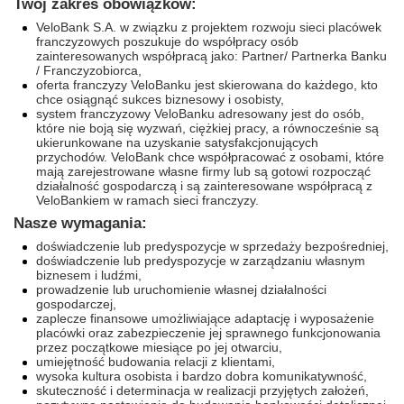
Twój zakres obowiązków:
VeloBank S.A. w związku z projektem rozwoju sieci placówek
franczyzowych poszukuje do współpracy osób
zainteresowanych współpracą jako: Partner/ Partnerka Banku
/ Franczyzobiorca,
oferta franczyzy VeloBanku jest skierowana do każdego, kto
chce osiągnąć sukces biznesowy i osobisty,
system franczyzowy VeloBanku adresowany jest do osób,
które nie boją się wyzwań, ciężkiej pracy, a równocześnie są
ukierunkowane na uzyskanie satysfakcjonujących
przychodów. VeloBank chce współpracować z osobami, które
mają zarejestrowane własne firmy lub są gotowi rozpocząć
działalność gospodarczą i są zainteresowane współpracą z
VeloBankiem w ramach sieci franczyzy.
Nasze wymagania:
doświadczenie lub predyspozycje w sprzedaży bezpośredniej,
doświadczenie lub predyspozycje w zarządzaniu własnym
biznesem i ludźmi,
prowadzenie lub uruchomienie własnej działalności
gospodarczej,
zaplecze finansowe umożliwiające adaptację i wyposażenie
placówki oraz zabezpieczenie jej sprawnego funkcjonowania
przez początkowe miesiące po jej otwarciu,
umiejętność budowania relacji z klientami,
wysoka kultura osobista i bardzo dobra komunikatywność,
skuteczność i determinacja w realizacji przyjętych założeń,