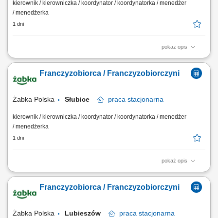
kierownik / kierowniczka / koordynator / koordynatorka / menedżer
/ menedżerka
1 dni
pokaż opis
Główne zadania: Prowadzenie własnej działalności gospodarczej w
oparciu o sprawdzony model biznesowy. Dbanie o wysoką jakość
Franczyzobiorca / Franczyzobiorczyni
obsługi. Monitorowanie stanów magazynowych i zamówień.
Dostosowywanie asortymentu sklepu do potrzeb lokalnego rynku.
Współpraca z centralą w zakresie działań...
Żabka Polska
Słubice
praca
stacjonarna
kierownik / kierowniczka / koordynator / koordynatorka / menedżer
/ menedżerka
1 dni
pokaż opis
Główne zadania: Prowadzenie własnej działalności gospodarczej w
oparciu o sprawdzony model biznesowy. Dbanie o wysoką jakość
Franczyzobiorca / Franczyzobiorczyni
obsługi. Monitorowanie stanów magazynowych i zamówień.
Dostosowywanie asortymentu sklepu do potrzeb lokalnego rynku.
Współpraca z centralą w zakresie działań...
Żabka Polska
Lubieszów
praca
stacjonarna