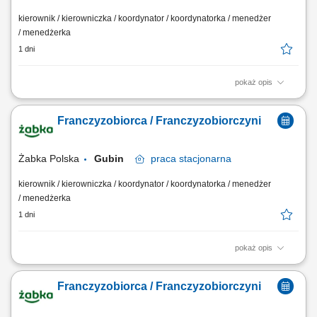
kierownik / kierowniczka / koordynator / koordynatorka / menedżer
/ menedżerka
1 dni
pokaż opis
Główne zadania: Prowadzenie własnej działalności gospodarczej w
oparciu o sprawdzony model biznesowy. Dbanie o wysoką jakość
Franczyzobiorca / Franczyzobiorczyni
obsługi. Monitorowanie stanów magazynowych i zamówień.
Dostosowywanie asortymentu sklepu do potrzeb lokalnego rynku.
Współpraca z centralą w zakresie działań...
Żabka Polska
Gubin
praca
stacjonarna
kierownik / kierowniczka / koordynator / koordynatorka / menedżer
/ menedżerka
1 dni
pokaż opis
Główne zadania: Prowadzenie własnej działalności gospodarczej w
oparciu o sprawdzony model biznesowy. Dbanie o wysoką jakość
Franczyzobiorca / Franczyzobiorczyni
obsługi. Monitorowanie stanów magazynowych i zamówień.
Dostosowywanie asortymentu sklepu do potrzeb lokalnego rynku.
Współpraca z centralą w zakresie działań...