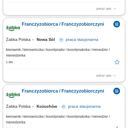
pokaż opis
Główne zadania: Prowadzenie własnej działalności gospodarczej w
oparciu o sprawdzony model biznesowy. Dbanie o wysoką jakość obsługi.
Franczyzobiorca / Franczyzobiorczyni
Monitorowanie stanów magazynowych i zamówień. Dostosowywanie
asortymentu sklepu do potrzeb lokalnego rynku. Współpraca z centralą w
zakresie działań...
Żabka Polska
Nowa Sól
praca
stacjonarna
kierownik / kierowniczka / koordynator / koordynatorka / menedżer /
menedżerka
1 dni
pokaż opis
Główne zadania: Prowadzenie własnej działalności gospodarczej w
oparciu o sprawdzony model biznesowy. Dbanie o wysoką jakość obsługi.
Franczyzobiorca / Franczyzobiorczyni
Monitorowanie stanów magazynowych i zamówień. Dostosowywanie
asortymentu sklepu do potrzeb lokalnego rynku. Współpraca z centralą w
zakresie działań...
Żabka Polska
Kożuchów
praca
stacjonarna
kierownik / kierowniczka / koordynator / koordynatorka / menedżer /
menedżerka