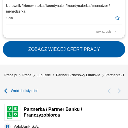
kierownik / kierowniczka / koordynator / koordynatorka / menedżer /
menedżerka
1 dni
pokaż opis
Główne zadania: Prowadzenie własnej działalności gospodarczej w
oparciu o sprawdzony model biznesowy. Dbanie o wysoką jakość obsługi.
Monitorowanie stanów magazynowych i zamówień. Dostosowywanie
ZOBACZ WIĘCEJ OFERT PRACY
asortymentu sklepu do potrzeb lokalnego rynku. Współpraca z centralą w
zakresie działań...
Praca.pl
Praca
Lubuskie
Partner Biznesowy Lubuskie
Partnerka / Pa
Wróć do listy ofert
Partnerka / Partner Banku /
Franczyzobiorca
VeloBank S.A.