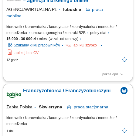
– agencja marketingu online
AGENCJAWIRTUALNA.PL
lubuskie
praca
mobilna
kierownik / kierowniczka / koordynator / koordynatorka / menedżer /
menedżerka
umowa agencyjna / kontrakt B2B
pełny etat
15 000 - 30 000 zł
/ mies. (w zal. od umowy)
Szukamy kilku pracowników
aplikuj szybko
aplikuj bez CV
12 godz.
pokaż opis
Zakres działania: rozwijanie własnej działalności w branży marketingu
internetowego w oparciu o model franczyzowy; pozyskiwanie klientów
Franczyzobiorca / Franczyzobiorczyni
biznesowych i budowanie długofalowych relacji; sprzedaż usług takich
jak: strony internetowe, sklepy online, SEO/SEM, kampanie social media,
materiały...
Żabka Polska
Skwierzyna
praca
stacjonarna
kierownik / kierowniczka / koordynator / koordynatorka / menedżer /
menedżerka
1 dni