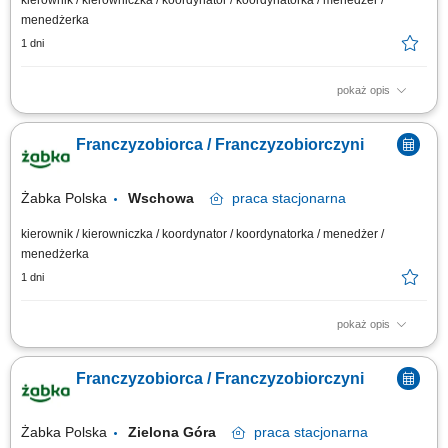
kierownik / kierowniczka / koordynator / koordynatorka / menedżer /
menedżerka
1 dni
pokaż opis
Główne zadania: Prowadzenie własnej działalności gospodarczej w
oparciu o sprawdzony model biznesowy. Dbanie o wysoką jakość obsługi.
Franczyzobiorca / Franczyzobiorczyni
Monitorowanie stanów magazynowych i zamówień. Dostosowywanie
asortymentu sklepu do potrzeb lokalnego rynku. Współpraca z centralą w
zakresie działań...
Żabka Polska
Wschowa
praca
stacjonarna
kierownik / kierowniczka / koordynator / koordynatorka / menedżer /
menedżerka
1 dni
pokaż opis
Główne zadania: Prowadzenie własnej działalności gospodarczej w
oparciu o sprawdzony model biznesowy. Dbanie o wysoką jakość obsługi.
Franczyzobiorca / Franczyzobiorczyni
Monitorowanie stanów magazynowych i zamówień. Dostosowywanie
asortymentu sklepu do potrzeb lokalnego rynku. Współpraca z centralą w
zakresie działań...
Żabka Polska
Zielona Góra
praca
stacjonarna