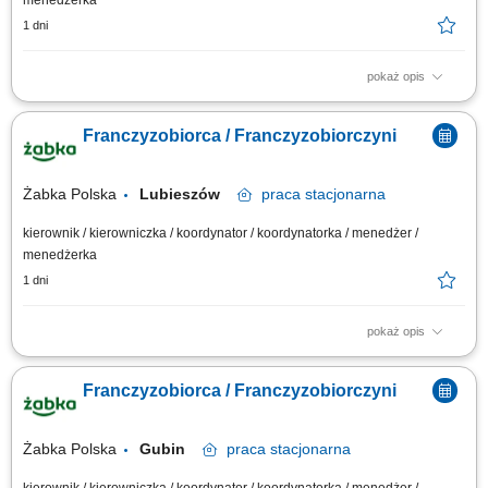
menedżerka
1 dni
pokaż opis
Główne zadania: Prowadzenie własnej działalności gospodarczej w
oparciu o sprawdzony model biznesowy. Dbanie o wysoką jakość obsługi.
Franczyzobiorca / Franczyzobiorczyni
Monitorowanie stanów magazynowych i zamówień. Dostosowywanie
asortymentu sklepu do potrzeb lokalnego rynku. Współpraca z centralą w
zakresie działań...
Żabka Polska
Lubieszów
praca
stacjonarna
kierownik / kierowniczka / koordynator / koordynatorka / menedżer /
menedżerka
1 dni
pokaż opis
Główne zadania: Prowadzenie własnej działalności gospodarczej w
oparciu o sprawdzony model biznesowy. Dbanie o wysoką jakość obsługi.
Franczyzobiorca / Franczyzobiorczyni
Monitorowanie stanów magazynowych i zamówień. Dostosowywanie
asortymentu sklepu do potrzeb lokalnego rynku. Współpraca z centralą w
zakresie działań...
Żabka Polska
Gubin
praca
stacjonarna