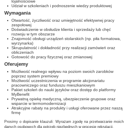
lojalnościowe
Udział w szkoleniach i podnoszenie wiedzy produktowej
Wymagania
Otwartość, życzliwość oraz umiejętność efektywnej pracy
zespołowej
Doświadczenie w obsłudze klienta i sprzedaży lub chęć
rozwoju w tym obszarze
Znajomość obsługi urządzeń stolarskich (np. piła formatowa,
wyrzynarka)
Skrupulatność i dokładność przy realizacji zamówień oraz
obliczeniach
Gotowość do pracy fizycznej oraz zmianowej
Oferujemy
Możliwość realnego wpływu na poziom swoich zarobków
poprzez system premiowy
Możliwość uczestniczenia w programie akcjonariatu
pracowniczego oraz funduszu mieszkaniowym
Pakiet szkoleń do nauki języków oraz dostęp do platformy
MyBenefit
Prywatną opiekę medyczną, ubezpieczenie grupowe oraz
wsparcie w termomodernizacji
Atrakcyjne rabaty na produkty i usługi oferowane przez naszą
firmę
Prosimy o dopisanie klauzuli: Wyrażam zgodę na przetwarzanie moich
danych osobowych dla potrzeb niezbędnych w procesie rekrutacji.