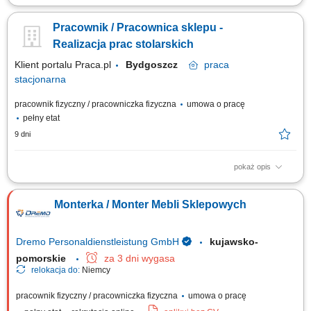
Jakie zadania na Ciebie czekają? realizacja zleceń stolarskich (cięcie i
obróbka płyt, blatów, wycinanie otworów w różnych materiałach) dbając o
Pracownik / Pracownica sklepu -
jakość i terminowość wykonania; utrzymywanie porządku w strefie
stolarskiej, przestrzeganie zasad BHP (w tym odpowiedniego
Realizacja prac stolarskich
składowania i...
Klient portalu Praca.pl
Bydgoszcz
praca
stacjonarna
pracownik fizyczny / pracowniczka fizyczna
umowa o pracę
pełny etat
9 dni
pokaż opis
Wykonywanie zleceń stolarskich: cięcie, obróbka płyt i blatów, wycinanie
otworów z dbałością o jakość i terminowość; Utrzymywanie porządku w
Monterka / Monter Mebli Sklepowych
strefie stolarskiej, przestrzeganie zasad BHP oraz właściwe składowanie
towarów; Aktywna sprzedaż produktów i usług, dostosowana do...
Dremo Personaldienstleistung GmbH
kujawsko-
pomorskie
za 3 dni wygasa
relokacja do:
Niemcy
pracownik fizyczny / pracowniczka fizyczna
umowa o pracę