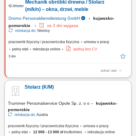
Mechanik obróbki drewna / Stolarz
osadzanie okien w gotowych elementach ściennych; obsługa maszyn;
obróbka i wykończenie powierzchni drewnianych; Wymagania:
(m/k/n) – okna, drzwi, meble
wykształcenie zawodowe lub...
Dremo Personaldienstleistung GmbH
kujawsko-
pomorskie
za 3 dni wygasa
relokacja do:
Niemcy
pracownik fizyczny / pracowniczka fizyczna
umowa o pracę
pełny etat
rekrutacja online
aplikuj bez CV
3 dni
pokaż opis
Obowiązki: Cięcie elementów ram oraz płyt według wytycznych;
Szlifowanie, obróbka i renowacja powierzchni drewnianych; Montaż
Stolarz (K/M)
elementów oraz składanie konstrukcji; Naprawa i konserwacja okien,
drzwi oraz mebli; Montaż okuć do okien i drzwi oraz ich wymiana;
Kontrola jakości oraz obróbka...
Trummer Personalservice Opole Sp. z. o o
kujawsko-
pomorskie
relokacja do:
Austria
pracownik fizyczny / pracowniczka fizyczna
umowa o pracę
pełny etat
12 000 - 13 000 zł
brutto/mies.
rekrutacja online