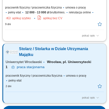
pracownik fizyczny / pracowniczka fizyczna
umowa o pracę
pełny etat
12 000 - 13 000 zł
brutto/mies.
rekrutacja online
aplikuj szybko
aplikuj bez CV
9 dni
pokaż opis
wykonywanie stolarki meblowej bądź budowlanej;praca przy
produkcji;praca przy montażu;
Stolarz / Stolarka w Dziale Utrzymania
Majątku
Uniwersytet Wrocławski
Wrocław, pl. Uniwersytecki
1
praca
stacjonarna
pracownik fizyczny / pracowniczka fizyczna
umowa o pracę
pełny etat
2 dni
pokaż opis
Główne obowiązki Wykonywanie prac stolarskich oraz prowadzenie
przeglądów konserwacyjnych budynków na wyznaczonym rejonie.