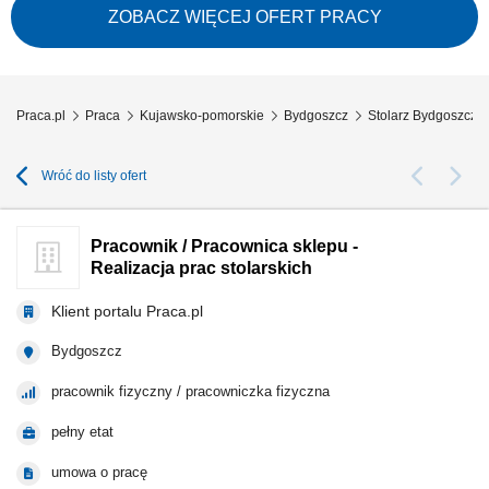
Usuwanie awarii stolarskich. Wykonywanie poleceń służbowych w
ZOBACZ WIĘCEJ OFERT PRACY
ramach swoich obowiązków. Pobieranie z magazynu i rozliczanie
materiałów użytych do wykonania prac.
Praca.pl
Praca
Kujawsko-pomorskie
Bydgoszcz
Stolarz Bydgoszcz
Wróć do listy ofert
Pracownik / Pracownica sklepu -
Realizacja prac stolarskich
Klient portalu Praca.pl
Bydgoszcz
pracownik fizyczny / pracowniczka fizyczna
pełny etat
umowa o pracę