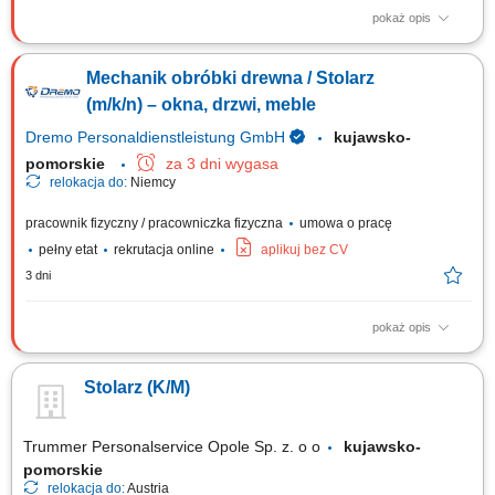
pokaż opis
Obowiązki: wykonywanie drewnianych schodów; montaż elementów w
warsztacie (schody, ściany, okna, drzwi, okładziny ścienne itp.) osadzanie
Mechanik obróbki drewna / Stolarz
okien w gotowych elementach ściennych; obsługa maszyn; obróbka i
wykończenie powierzchni drewnianych; Wymagania: wykształcenie
(m/k/n) – okna, drzwi, meble
zawodowe lub...
Dremo Personaldienstleistung GmbH
kujawsko-
pomorskie
za 3 dni wygasa
relokacja do:
Niemcy
pracownik fizyczny / pracowniczka fizyczna
umowa o pracę
pełny etat
rekrutacja online
aplikuj bez CV
3 dni
pokaż opis
Obowiązki: Cięcie elementów ram oraz płyt według wytycznych;
Szlifowanie, obróbka i renowacja powierzchni drewnianych; Montaż
Stolarz (K/M)
elementów oraz składanie konstrukcji; Naprawa i konserwacja okien,
drzwi oraz mebli; Montaż okuć do okien i drzwi oraz ich wymiana;
Kontrola jakości oraz obróbka...
Trummer Personalservice Opole Sp. z. o o
kujawsko-
pomorskie
relokacja do:
Austria