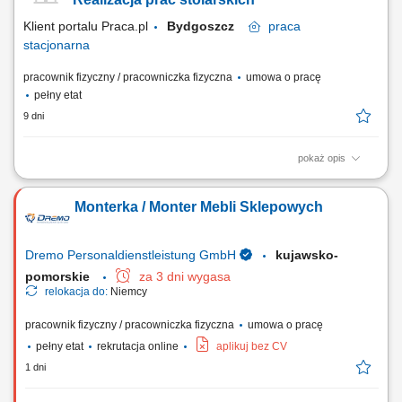
składowania i...
Klient portalu Praca.pl
Bydgoszcz
praca
stacjonarna
pracownik fizyczny / pracowniczka fizyczna
umowa o pracę
pełny etat
9 dni
pokaż opis
Wykonywanie zleceń stolarskich: cięcie, obróbka płyt i blatów,
wycinanie otworów z dbałością o jakość i terminowość; Utrzymywanie
Monterka / Monter Mebli Sklepowych
porządku w strefie stolarskiej, przestrzeganie zasad BHP oraz właściwe
składowanie towarów; Aktywna sprzedaż produktów i usług,
dostosowana do...
Dremo Personaldienstleistung GmbH
kujawsko-
pomorskie
za 3 dni wygasa
relokacja do:
Niemcy
pracownik fizyczny / pracowniczka fizyczna
umowa o pracę
pełny etat
rekrutacja online
aplikuj bez CV
1 dni