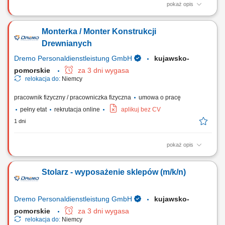
pokaż opis
Twoje zadania: Produkcja i montaż wyposażenia dla sklepów oraz
przestrzeni handlowych; Organizacja pracy od etapu cięcia materiałów
Monterka / Monter Konstrukcji
po końcowy montaż; Wykonywanie elementów stolarskich zgodnie z
rysunkiem technicznym; Obsługa nowoczesnych urządzeń i maszyn do
Drewnianych
obróbki drewna; Dbanie o...
Dremo Personaldienstleistung GmbH
kujawsko-
pomorskie
za 3 dni wygasa
relokacja do:
Niemcy
pracownik fizyczny / pracowniczka fizyczna
umowa o pracę
pełny etat
rekrutacja online
aplikuj bez CV
1 dni
pokaż opis
Twoje zadania: Produkcja i montaż schodów drewnianych;
Przygotowywanie i składanie elementów stolarki budowlanej; Montaż
Stolarz - wyposażenie sklepów (m/k/n)
okien, drzwi oraz drewnianych elementów wykończeniowych; Obsługa
urządzeń wykorzystywanych przy obróbce drewna; Szlifowanie,
wykańczanie i kontrola jakości gotowych elementów;
Dremo Personaldienstleistung GmbH
kujawsko-
pomorskie
za 3 dni wygasa
relokacja do:
Niemcy