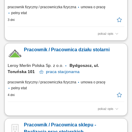
pracownik fizyczny / pracowniczka fizyczna
umowa o pracę
pełny etat
3 dni
pokaż opis
Profesjonalna obróbka materiałów drzewnych, w tym precyzyjne
docinanie płyt oraz blatów przy użyciu piły formatowej i elektronarzędzi.
Pracownik / Pracownica działu stolarni
Kompleksowe doradztwo techniczne oraz aktywna sprzedaż
asortymentu i usług dodatkowych. Budowanie pozytywnych
doświadczeń zakupowych poprzez dobór...
Leroy Merlin Polska Sp. z o.o.
Bydgoszcz, ul.
Toruńska 101
praca
stacjonarna
pracownik fizyczny / pracowniczka fizyczna
umowa o pracę
pełny etat
4 dni
pokaż opis
Jakie zadania na Ciebie czekają? realizacja zleceń stolarskich (cięcie i
obróbka płyt, blatów, wycinanie otworów w różnych materiałach) dbając
Pracownik / Pracownica sklepu -
o jakość i terminowość wykonania; utrzymywanie porządku w strefie
stolarskiej, przestrzeganie zasad BHP (w tym odpowiedniego
Realizacja prac stolarskich