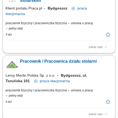
stolarskim
Klient portalu Praca.pl
Bydgoszcz
praca
stacjonarna
pracownik fizyczny / pracowniczka fizyczna
umowa o pracę
pełny etat
3 dni
pokaż opis
Profesjonalna obróbka materiałów drzewnych, w tym precyzyjne
docinanie płyt oraz blatów przy użyciu piły formatowej i elektronarzędzi.
Pracownik / Pracownica działu stolarni
Kompleksowe doradztwo techniczne oraz aktywna sprzedaż asortymentu
i usług dodatkowych. Budowanie pozytywnych doświadczeń zakupowych
poprzez dobór...
Leroy Merlin Polska Sp. z o.o.
Bydgoszcz, ul.
Toruńska 101
praca
stacjonarna
pracownik fizyczny / pracowniczka fizyczna
umowa o pracę
pełny etat
4 dni
pokaż opis