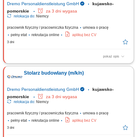
Dremo Personaldienstleistung GmbH
kujawsko-
pomorskie
za 3 dni wygasa
relokacja do:
Niemcy
pracownik fizyczny / pracowniczka fizyczna
umowa o pracę
pełny etat
rekrutacja online
aplikuj bez CV
3 dni
pokaż opis
Obowiązki: Przygotowywanie i organizacja procesów pracy – od cięcia
po finalny montaż; Wykonywanie wyposażenia sklepów zgodnie z
Stolarz budowlany (m/k/n)
wytycznymi i rysunkiem technicznym; Praca w produkcji jednostkowej i
seryjnej; Obsługa nowoczesnych maszyn do obróbki drewna;
Wymagania: Wykształcenie jako...
Dremo Personaldienstleistung GmbH
kujawsko-
pomorskie
za 3 dni wygasa
relokacja do:
Niemcy
pracownik fizyczny / pracowniczka fizyczna
umowa o pracę
pełny etat
rekrutacja online
aplikuj bez CV
3 dni