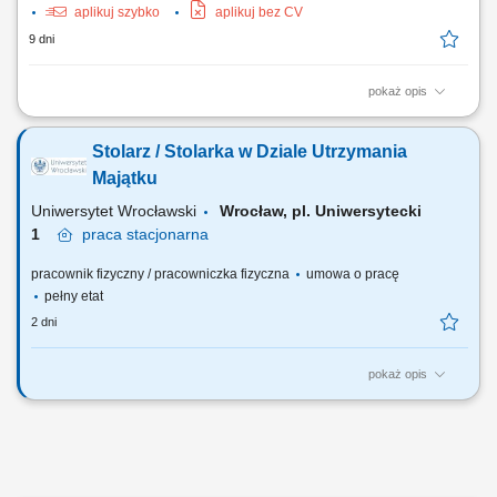
aplikuj szybko
aplikuj bez CV
9 dni
pokaż opis
wykonywanie stolarki meblowej bądź budowlanej;praca przy
produkcji;praca przy montażu;
Stolarz / Stolarka w Dziale Utrzymania
Majątku
Uniwersytet Wrocławski
Wrocław, pl. Uniwersytecki
1
praca
stacjonarna
pracownik fizyczny / pracowniczka fizyczna
umowa o pracę
pełny etat
2 dni
pokaż opis
Główne obowiązki Wykonywanie prac stolarskich oraz prowadzenie
przeglądów konserwacyjnych budynków na wyznaczonym rejonie.
Usuwanie awarii stolarskich. Wykonywanie poleceń służbowych w
ramach swoich obowiązków. Pobieranie z magazynu i rozliczanie
materiałów użytych do wykonania prac.