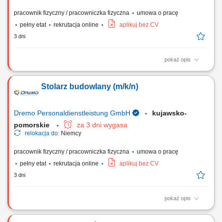
pracownik fizyczny / pracowniczka fizyczna
umowa o pracę
pełny etat
rekrutacja online
aplikuj bez CV
3 dni
pokaż opis
Obowiązki: Przygotowywanie i organizacja procesów pracy – od cięcia
po finalny montaż; Wykonywanie wyposażenia sklepów zgodnie z
Stolarz budowlany (m/k/n)
wytycznymi i rysunkiem technicznym; Praca w produkcji jednostkowej i
seryjnej; Obsługa nowoczesnych maszyn do obróbki drewna;
Wymagania: Wykształcenie jako...
Dremo Personaldienstleistung GmbH
kujawsko-
pomorskie
za 3 dni wygasa
relokacja do:
Niemcy
pracownik fizyczny / pracowniczka fizyczna
umowa o pracę
pełny etat
rekrutacja online
aplikuj bez CV
3 dni
pokaż opis
Obowiązki: wykonywanie drewnianych schodów; montaż elementów w
warsztacie (schody, ściany, okna, drzwi, okładziny ścienne itp.)