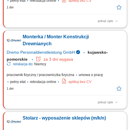
pełny etat
rekrutacja online
aplikuj bez CV
1 dni
pokaż opis
Twoje zadania: Produkcja i montaż wyposażenia dla sklepów oraz
przestrzeni handlowych; Organizacja pracy od etapu cięcia materiałów
Monterka / Monter Konstrukcji
po końcowy montaż; Wykonywanie elementów stolarskich zgodnie z
rysunkiem technicznym; Obsługa nowoczesnych urządzeń i maszyn do
Drewnianych
obróbki drewna; Dbanie o...
Dremo Personaldienstleistung GmbH
kujawsko-
pomorskie
za 3 dni wygasa
relokacja do:
Niemcy
pracownik fizyczny / pracowniczka fizyczna
umowa o pracę
pełny etat
rekrutacja online
aplikuj bez CV
1 dni
pokaż opis
Twoje zadania: Produkcja i montaż schodów drewnianych;
Przygotowywanie i składanie elementów stolarki budowlanej; Montaż
Stolarz - wyposażenie sklepów (m/k/n)
okien, drzwi oraz drewnianych elementów wykończeniowych; Obsługa
urządzeń wykorzystywanych przy obróbce drewna; Szlifowanie,
wykańczanie i kontrola jakości gotowych elementów;