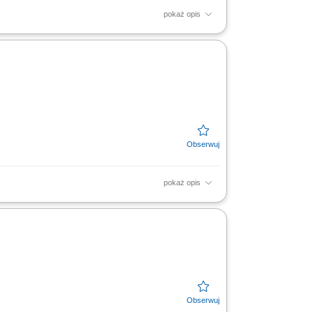
pokaż opis
ding AG based in Switzerland. The GO&T team
n one hand it...
pokaż opis
ów. Udział w ocenie niezawodności
czych i...