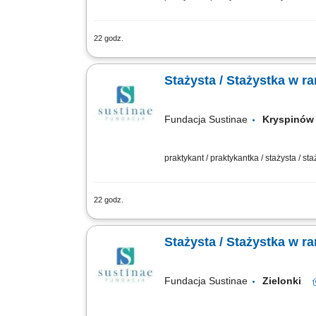
22 godz.
Projekt „RozPracuj się ! Kompleksowy
Funduszu Rehabilitacji Osób Niepełnos
Stażysta / Stażystka w 
Fundacja Sustinae
Kryspin
praktykant / praktykantka / stażysta / st
22 godz.
Projekt „RozPracuj się ! Kompleksowy
Funduszu Rehabilitacji Osób Niepełnos
Stażysta / Stażystka w 
Fundacja Sustinae
Zielonki