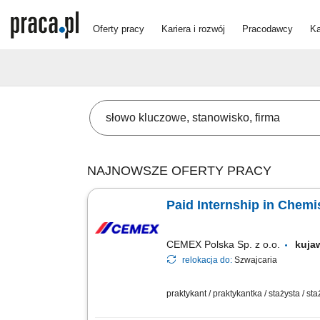
Oferty pracy
Kariera i rozwój
Pracodawcy
Ka
NAJNOWSZE OFERTY PRACY
Paid Internship in Chemi
CEMEX Polska Sp. z o.o.
kuja
relokacja do:
Szwajcaria
praktykant / praktykantka / stażysta / st