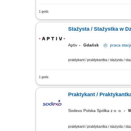
1 godz.
Twoja rola: Przez najbliższe kilka-kilk
procesowej (np. instrukcje pracy & BHP,
Stażysta / Stażystka w Dzi
Aptiv
Gdańsk
praca
stacj
praktykant / praktykantka / stażysta / st
1 godz.
Miejsce pracy: Gdańsk Opis stanowiska
systemu SAP oraz elektronicznej bazy
Praktykant / Praktykantk
Sodexo Polska Spółka z o. o.
praktykant / praktykantka / stażysta / st