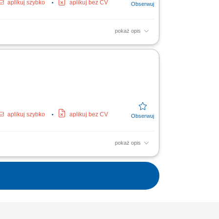
aplikuj szybko
aplikuj bez CV
pokaż opis
łfinansowany ze środków Państwowego
i podjęcie...
aplikuj szybko
aplikuj bez CV
pokaż opis
łfinansowany ze środków Państwowego
i podjęcie...