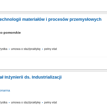
s and Technology department (GO&T) is a core team inside Cemex Innovation Hol
 technology related projects of the company worldwide. Its mandate is two folded: O
 technologii materiałów i procesów przemysłowych
ko-pomorskie
ażystka
umowa o staż/praktykę
pełny etat
 projektach związanych z technologiami produkcyjnymi i analizą jakości proces
hnicznych z różnych zakładów produkcyjnych. Współtworzenie planów działań napraw
ł Inżynierii ds. Industrializacji
onarna
ażystka
umowa o staż/praktykę
pełny etat