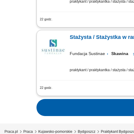
praktykant / praktykantka / stażysta / st
22 godz.
Projekt „RozPracuj się ! Kompleksowy
Funduszu Rehabilitacji Osób Niepełnos
Stażysta / Stażystka w 
Fundacja Sustinae
Skawina
praktykant / praktykantka / stażysta / st
22 godz.
Projekt „RozPracuj się ! Kompleksowy
Funduszu Rehabilitacji Osób Niepełnos
Praca.pl
Praca
Kujawsko-pomorskie
Bydgoszcz
Praktykant Bydgosz