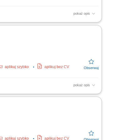
pokaż opis
o sprawny obieg dokumentacji; Wspieranie
aplikuj szybko
aplikuj bez CV
pokaż opis
łfinansowany ze środków Państwowego
i podjęcie...
aplikuj szybko
aplikuj bez CV