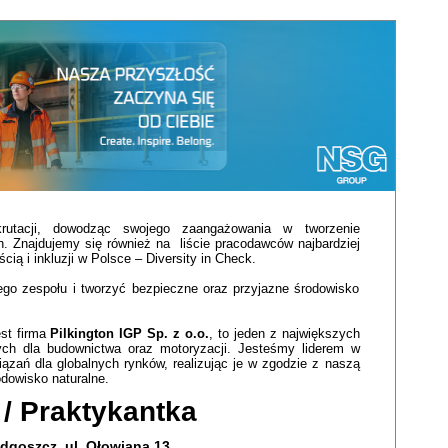
rutacji, dowodząc swojego zaangażowania w tworzenie
h. Znajdujemy się również na liście pracodawców najbardziej
ą i inkluzji w Polsce – Diversity in Check.
go zespołu i tworzyć bezpieczne oraz przyjazne środowisko
est firma
Pilkington IGP Sp. z o.o.
, to jeden z największych
ych dla budownictwa oraz motoryzacji. Jesteśmy liderem w
ązań dla globalnych rynków, realizując je w zgodzie z naszą
odowisko naturalne.
 / Praktykantka
dgoszcz, ul. Ołowiana 13