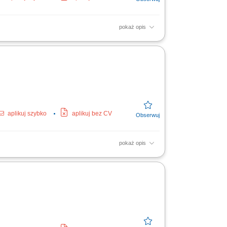
pokaż opis
łfinansowany ze środków Państwowego
i podjęcie...
aplikuj szybko
aplikuj bez CV
pokaż opis
łfinansowany ze środków Państwowego
i podjęcie...