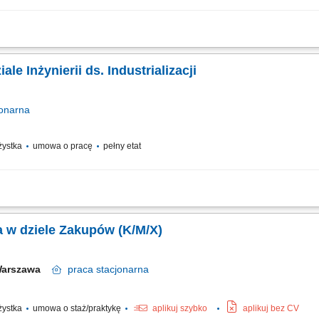
anaście miesięcy będziesz wspierać pracowników Działu Inżynierii ds. Industrializa
 instrukcje Lockout / Tagout, schematy montażu) oraz w innych bieżących zadaniach
ale Inżynierii ds. Industrializacji
onarna
ażystka
umowa o pracę
pełny etat
: Tworzenie oraz aktualizacja dokumentacji procesowej (instrukcje pracy, BHP, L
 dokumentów EDOC; Prowadzenie pomiarów czasów operacji na stanowiskach pracy
a w dziele Zakupów (K/M/X)
Warszawa
praca
stacjonarna
ażystka
umowa o staż/praktykę
aplikuj szybko
aplikuj bez CV