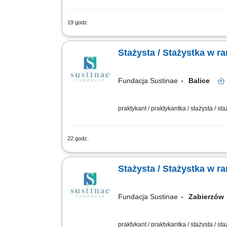
19 godz.
Zadania: Aktualizowanie oraz weryfik
zespołu zakupowego w codziennych pra
Stażysta / Stażystka w 
Fundacja Sustinae
Balice
praktykant / praktykantka / stażysta / st
22 godz.
Projekt „RozPracuj się ! Kompleksowy
Funduszu Rehabilitacji Osób Niepełnos
Stażysta / Stażystka w 
Fundacja Sustinae
Zabierz
praktykant / praktykantka / stażysta / st