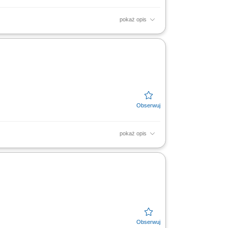
pokaż opis
cji w tworzeniu i utrzymywaniu dokumentacji
....
pokaż opis
ockout/Tagout, schematy montażowe) Obsługa
; Wsparcie inżynierów...