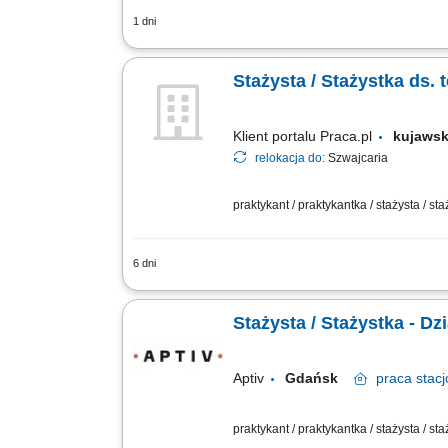
1 dni
Position purpose The Global Operation
handles and / or supports all production
Stażysta / Stażystka ds.
Klient portalu Praca.pl
kujaws
relokacja do:
Szwajcaria
praktykant / praktykantka / stażysta / st
6 dni
Wspieranie zespołu międzynarodowego w
laboratoriów oraz analizie danych tec
Stażysta / Stażystka - Dzia
Aptiv
Gdańsk
praca
stacj
praktykant / praktykantka / stażysta / st