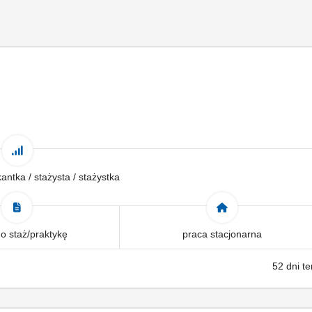
antka / stażysta / stażystka
o staż/praktykę
praca stacjonarna
52 dni t