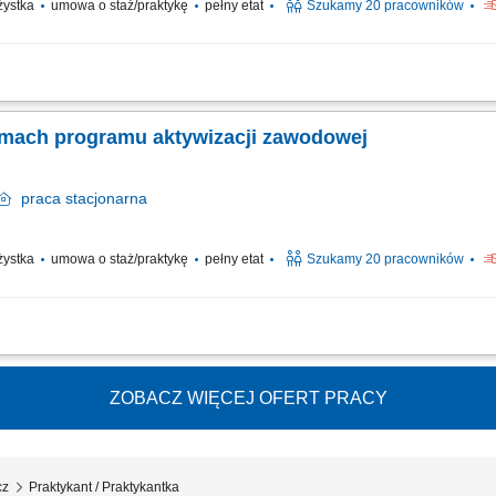
ażystka
umowa o staż/praktykę
pełny etat
Szukamy 20 pracowników
 program aktywizacji zawodowej osób z niepełnosprawnościami”, który jest wspó
prawnych. Celem uczestnictwa w programie jest zwiększenie szansy na rynku pracy 
ramach programu aktywizacji zawodowej
praca
stacjonarna
ażystka
umowa o staż/praktykę
pełny etat
Szukamy 20 pracowników
 program aktywizacji zawodowej osób z niepełnosprawnościami”, który jest wspó
prawnych. Celem uczestnictwa w programie jest zwiększenie szansy na rynku pracy 
ZOBACZ WIĘCEJ OFERT PRACY
cz
Praktykant / Praktykantka