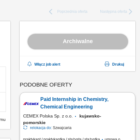
Poprzednia
oferta
Następna
oferta
Archiwalne
Włącz job alert
Drukuj
PODOBNE OFERTY
Paid Internship in Chemistry,
Chemical Engineering
CEMEX Polska Sp. z o.o.
kujawsko-
emu
pomorskie
relokacja do:
Szwajcaria
praktykant / praktykantka / stażysta / stażystka
umowa o