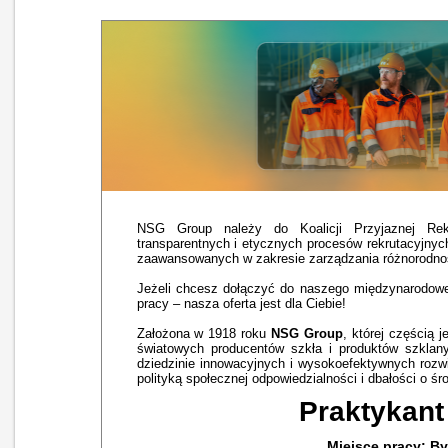
NSG Group należy do Koalicji Przyjaznej Rek
transparentnych i etycznych procesów rekrutacyjnyc
zaawansowanych w zakresie zarządzania różnorodności
Jeżeli chcesz dołączyć do naszego międzynarodowe
pracy – nasza oferta jest dla Ciebie!
Założona w 1918 roku
NSG Group
, której częścią j
światowych producentów szkła i produktów szklan
dziedzinie innowacyjnych i wysokoefektywnych rozwi
polityką społecznej odpowiedzialności i dbałości o śr
Praktykant
Miejsce pracy: By