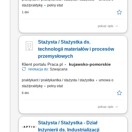
staż/praktykę
pełny etat
1 dni
pokaż opis
Position purpose The Global Operations and Technology
department (GO&T) is a core team inside Cemex Innovation
Stażysta / Stażystka ds.
Holding AG based in Switzerland. The GO&T team handles and
/ or supports all production technology related projects of the
technologii materiałów i procesów
company worldwide. Its mandate is two folded: On one hand
przemysłowych
it...
Klient portalu Praca.pl
kujawsko-pomorskie
relokacja do:
Szwajcaria
praktykant / praktykantka / stażysta / stażystka
umowa o
staż/praktykę
pełny etat
6 dni
pokaż opis
Wspieranie zespołu międzynarodowego w projektach
związanych z technologiami produkcyjnymi i analizą jakości
Stażysta / Stażystka - Dział
procesów. Udział w ocenie niezawodności laboratoriów oraz
analizie danych technicznych z różnych zakładów
Inżynierii ds. Industrializacji