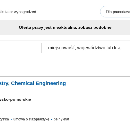
lkulator wynagrodzeń
Dla pracodaw
Oferta pracy jest nieaktualna, zobacz podobne
stry, Chemical Engineering
wsko-pomorskie
ażystka
umowa o staż/praktykę
pełny etat