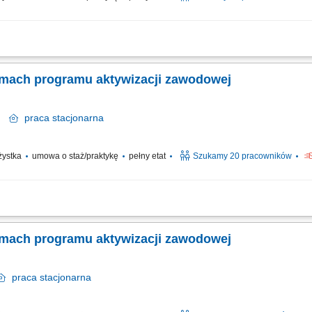
 program aktywizacji zawodowej osób z niepełnosprawnościami”, który jest wspó
prawnych. Celem uczestnictwa w programie jest zwiększenie szansy na rynku pracy 
ramach programu aktywizacji zawodowej
ów
praca
stacjonarna
ażystka
umowa o staż/praktykę
pełny etat
Szukamy 20 pracowników
 program aktywizacji zawodowej osób z niepełnosprawnościami”, który jest wspó
prawnych. Celem uczestnictwa w programie jest zwiększenie szansy na rynku pracy 
ramach programu aktywizacji zawodowej
praca
stacjonarna