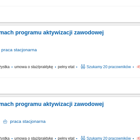
owanie danych w bazie dostawców; Archiwizowanie umów zakupowych oraz dbanie 
cach administracyjnych i organizacyjnych;
ramach programu aktywizacji zawodowej
praca
stacjonarna
ażystka
umowa o staż/praktykę
pełny etat
Szukamy 20 pracowników
 program aktywizacji zawodowej osób z niepełnosprawnościami”, który jest wspó
prawnych. Celem uczestnictwa w programie jest zwiększenie szansy na rynku pracy 
ramach programu aktywizacji zawodowej
ów
praca
stacjonarna
ażystka
umowa o staż/praktykę
pełny etat
Szukamy 20 pracowników