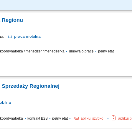
ych budżetów sprzedaży na podległym terenie: wielkopolskie, łódzkie, lubuskie, z
żanie indywidualnych planów rozwoju dla kluczowych klientów (Key Account Plans)​
a Regionu
awa
praca
mobilna
 / koordynatorka / menedżer / menedżerka
umowa o pracę
pełny etat
kontraktów usługowych na wyznaczonym obszarze województwa mazowieckiego. P
liniowej. Budowanie i podtrzymywanie trwałych, partnerskich relacji z kluczowymi p
/ Kierownik Sprzedaży Regionalnej
bilna
/ koordynatorka
kontrakt B2B
pełny etat
aplikuj szybko
aplikuj 