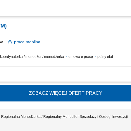
kiwanie nowych klientów biznesowych (zakłady produkcyjne, branża spożywcza, 
Utrzymywanie i rozwój długofalowych relacji handlowych z obecnymi partnerami fir
/M)
awa
praca
mobilna
 / koordynatorka / menedżer / menedżerka
umowa o pracę
pełny etat
ym regionie (woj. mazowieckie) Rozwijanie oraz podtrzymywanie długofalowych re
sztów obsługi obiektu (Kontrola i weryfikacja rentowności podległych obiektów)...
ZOBACZ WIĘCEJ OFERT PRACY
Regionalna Menedżerka / Regionalny Menedżer Sprzedaży i Obsługi Inwestycji