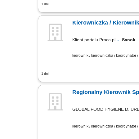
1 dni
Zakres obowiązków: Nadzór nad jakości
zamawiania części zamiennych, reklama
Kierowniczka / Kierowni
Klient portalu Praca.pl
Sano
kierownik / kierowniczka / koordynator 
1 dni
Nadzór nad działalnością podległych p
sprzedażowych oraz wyznaczonych wskaź
Regionalny Kierownik S
GLOBAL FOOD HYGIENE D. URBA
kierownik / kierowniczka / koordynator 