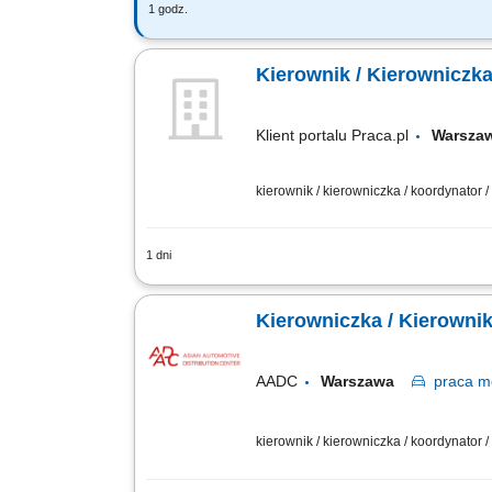
1 godz.
Zakres obowiązków: Realizacja założon
sprzedaży w regionie: tworzenie i wdra
Kierownik / Kierowniczk
Klient portalu Praca.pl
Warsz
kierownik / kierowniczka / koordynator
1 dni
Całościowe koordynowanie wykonania 
podległego zespołu kontrolerów i kadry 
Kierowniczka 
AADC
Warszawa
praca
mo
kierownik / kierowniczka / koordynator 