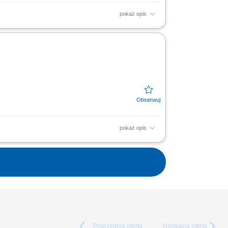
pokaż opis
HoReCa) na powierzonym terenie (woj.
my. Kompleksowe...
pokaż opis
lacji z klientami; Kompleksowe zarządzanie
Poprzednia
oferta
Następna
oferta