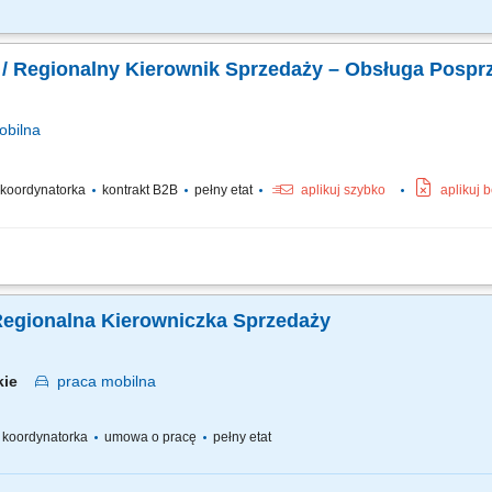
nkcjonowanie podległego zespołu. Zarządza działem w celu realizacji proces
WISKU Utrzymanie i monitorowanie SLA (za pomocą raportów oraz odpowiednich n
/ Regionalny Kierownik Sprzedaży – Obsługa Pospr
bilna
/ koordynatorka
kontrakt B2B
pełny etat
aplikuj szybko
aplikuj 
 wdrażanie standardów posprzedażnych w serwisach ASO; Merytoryczna pomoc dla s
w operacyjnych w przydzielonym regionie; Audytowanie punktów serwisowych, prowa
Regionalna Kierowniczka Sprzedaży
skie
praca
mobilna
 / koordynatorka
umowa o pracę
pełny etat