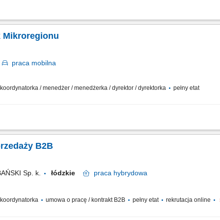
ą i standardami obsługi posprzedażnej w sieci Autoryzowanych Stacji Obsługi (
cjach oraz rozliczeniach gwarancyjnych; Realizacja wyznaczonych celów bizneso
k Mikroregionu
k
praca
mobilna
/ koordynatorka / menedżer / menedżerka / dyrektor / dyrektorka
pełny etat
lacówek i regularne wizyty w terenie. Zarządzanie zespołem oraz wspieranie jego
ników biznesowych (KPI). Odpowiedzialność za wyniki finansowe i realizację ce
przedaży B2B
ŃSKI Sp. k.
łódzkie
praca
hybrydowa
/ koordynatorka
umowa o pracę / kontrakt B2B
pełny etat
rekrutacja online