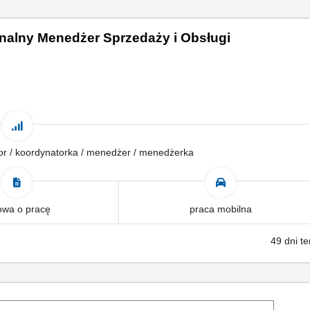
nalny Menedżer Sprzedaży i Obsługi
tor / koordynatorka / menedżer / menedżerka
wa o pracę
praca mobilna
49 dni t