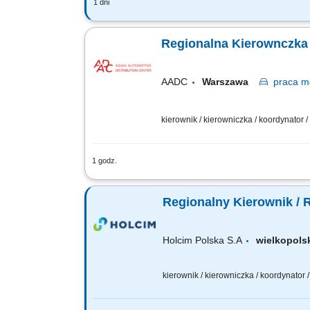
1 dni
TWOJA ROLA Odpowiada za poprawne fu
zasobami ludzkimi. ZADANIA NA STANO
Regionalna Kierownczka 
AADC
Warszawa
praca
mo
kierownik / kierowniczka / koordynator 
1 godz.
Zakres obowiązków: Kontrola jakości i
reklamacji; Realizacja budżetu i celó
Regionalny Kierownik / 
Holcim Polska S.A
wielkopol
kierownik / kierowniczka / koordynator