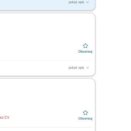
pokaż opis
achodniopomorskie.​ Budowanie strategii
 w celu...
pokaż opis
rzywództwo oraz merytoryczne wsparcie dla
rzedstawicielami...
bez CV