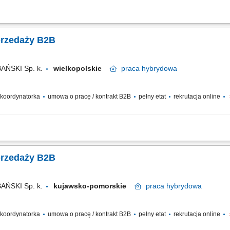
kiwanie nowych klientów biznesowych (zakłady produkcyjne, branża spożywcza, 
Utrzymywanie i rozwój długofalowych relacji handlowych z obecnymi partnerami fir
przedaży B2B
ŃSKI Sp. k.
wielkopolskie
praca
hybrydowa
/ koordynatorka
umowa o pracę / kontrakt B2B
pełny etat
rekrutacja online
kiwanie nowych klientów biznesowych (zakłady produkcyjne, branża spożywcza, 
Utrzymywanie i rozwój długofalowych relacji handlowych z obecnymi partnerami fir
przedaży B2B
ŃSKI Sp. k.
kujawsko-pomorskie
praca
hybrydowa
/ koordynatorka
umowa o pracę / kontrakt B2B
pełny etat
rekrutacja online