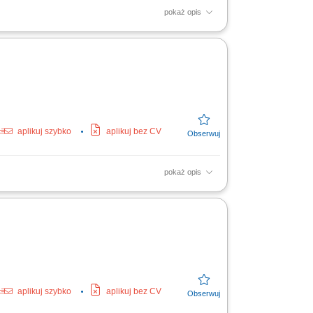
pokaż opis
HoReCa) na powierzonym terenie (woj.
my. Kompleksowe...
aplikuj szybko
aplikuj bez CV
pokaż opis
HoReCa) na powierzonym terenie (woj.
my. Kompleksowe...
aplikuj szybko
aplikuj bez CV