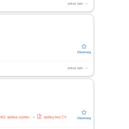
pokaż opis
ASO) Wspieranie ASO w procedurach
wych i operacyjnych na...
pokaż opis
 rozwoju i zaangażowania. Realizacja planów
lów...
aplikuj szybko
aplikuj bez CV