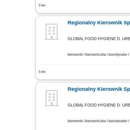
3 dni
Twój zakres obowiązków Aktywne pozys
łódzkie, wielkopolskie, mazowieckie). 
Regionalny Kierownik S
GLOBAL FOOD HYGIENE D. URBA
kierownik / kierowniczka / koordynator 
3 dni
Twój zakres obowiązków Aktywne pozys
łódzkie, wielkopolskie, mazowieckie). 
Regionalny Kierownik S
GLOBAL FOOD HYGIENE D. URBA
kierownik / kierowniczka / koordynator 