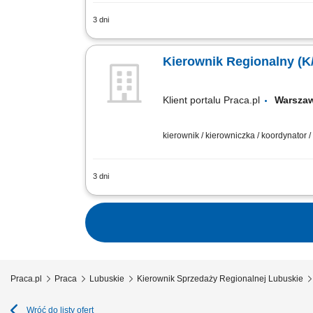
3 dni
Twój zakres obowiązków Aktywne pozys
łódzkie, wielkopolskie, mazowieckie). 
Kierownik Regionalny (K
Klient portalu Praca.pl
Warsz
kierownik / kierowniczka / koordynator
3 dni
Nadzór nad realizacją zadań w podległ
zespołem inspektorów; Optymalizacja ko
Praca.pl
Praca
Lubuskie
Kierownik Sprzedaży Regionalnej Lubuskie
Wróć do listy ofert