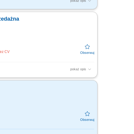
pokaż opis
ów wewnętrznych: gospodarką magazynową,
arzędzi) Monitorowanie i...
zedażna
bez CV
pokaż opis
tacji ASO w zakresie gwarancji, części oraz
dzenie...