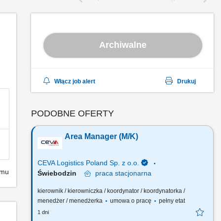
Archiwalne
Włącz job alert
Drukuj
PODOBNE OFERTY
Area Manager (M/K)
CEVA Logistics Poland Sp. z o.o.
emu
Świebodzin
praca
stacjonarna
kierownik / kierowniczka / koordynator / koordynatorka /
menedżer / menedżerka
umowa o pracę
pełny etat
1 dni