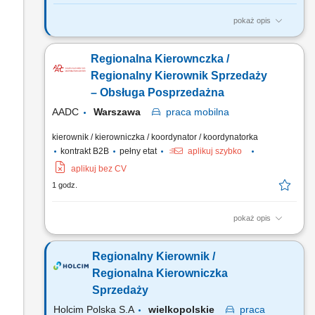
pokaż opis
TWOJA ROLA Odpowiada za poprawne funkcjonowanie
podległego zespołu. Zarządza działem w celu realizacji
Regionalna Kierownczka /
procesów wewnętrznych: gospodarką magazynową, zasobami
ludzkimi. ZADANIA NA STANOWISKU Utrzymanie i
Regionalny Kierownik Sprzedaży
monitorowanie SLA (za pomocą raportów oraz odpowiednich
– Obsługa Posprzedażna
narzędzi) Monitorowanie i...
AADC
Warszawa
praca
mobilna
kierownik / kierowniczka / koordynator / koordynatorka
kontrakt B2B
pełny etat
aplikuj szybko
aplikuj bez CV
1 godz.
pokaż opis
Zakres obowiązków: Kontrola jakości i wdrażanie standardów
posprzedażnych w serwisach ASO; Merytoryczna pomoc dla
Regionalny Kierownik /
stacji ASO w zakresie gwarancji, części oraz reklamacji;
Realizacja budżetu i celów operacyjnych w przydzielonym
Regionalna Kierowniczka
regionie; Audytowanie punktów serwisowych, prowadzenie...
Sprzedaży
Holcim Polska S.A
wielkopolskie
praca