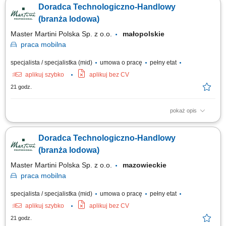
Doradca Technologiczno-Handlowy
produktowe oraz prowadzenie prezentacji i pokazów u klientów. Udział w
targach, szkoleniach oraz kluczowych wydarzeniach branżowych.
(branża lodowa)
Współpraca z zespołem...
Master Martini Polska Sp. z o.o.
małopolskie
praca
mobilna
specjalista / specjalistka (mid)
umowa o pracę
pełny etat
aplikuj szybko
aplikuj bez CV
21 godz.
pokaż opis
Twój obszar odpowiedzialności: Budowanie długofalowych, partnerskich
relacji z klientami B2B (cukiernie, lodziarnie). Aktywne doradztwo
Doradca Technologiczno-Handlowy
produktowe oraz prowadzenie prezentacji i pokazów u klientów. Udział w
targach, szkoleniach oraz kluczowych wydarzeniach branżowych.
(branża lodowa)
Współpraca z zespołem...
Master Martini Polska Sp. z o.o.
mazowieckie
praca
mobilna
specjalista / specjalistka (mid)
umowa o pracę
pełny etat
aplikuj szybko
aplikuj bez CV
21 godz.