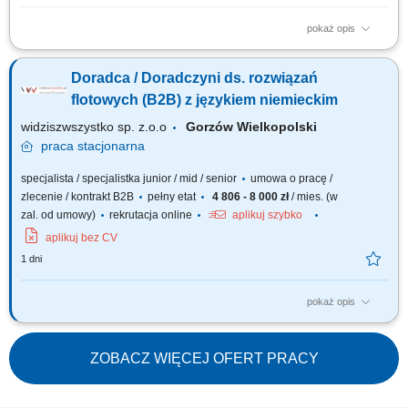
pokaż opis
Twój obszar odpowiedzialności: Budowanie długofalowych, partnerskich
relacji z klientami B2B (cukiernie, lodziarnie). Aktywne doradztwo
Doradca / Doradczyni ds. rozwiązań
produktowe oraz prowadzenie prezentacji i pokazów u klientów. Udział w
targach, szkoleniach oraz kluczowych wydarzeniach branżowych.
flotowych (B2B) z językiem niemieckim
Współpraca z zespołem...
widziszwszystko sp. z.o.o
Gorzów Wielkopolski
praca
stacjonarna
specjalista / specjalistka junior / mid / senior
umowa o pracę /
zlecenie / kontrakt B2B
pełny etat
4 806 - 8 000 zł
/ mies. (w
zal. od umowy)
rekrutacja online
aplikuj szybko
aplikuj bez CV
1 dni
pokaż opis
Opis stanowiska Poszukujemy osoby nastawionej na realizację celów
sprzedażowych. Zakres obowiązków obejmuje aktywne pozyskiwanie
nowych klientów B2B oraz budowanie własnej bazy kontaktów. Do zadań
ZOBACZ WIĘCEJ OFERT PRACY
należeć będzie m.in. pozyskiwanie nowych klientów biznesowych,
sprzedaż systemów...