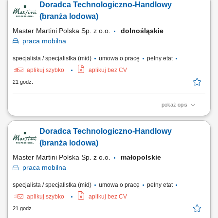
Doradca Technologiczno-Handlowy
doradztwo produktowe oraz prowadzenie prezentacji i pokazów u
klientów. Udział w targach, szkoleniach oraz kluczowych wydarzeniach
(branża lodowa)
branżowych. Współpraca z zespołem...
Master Martini Polska Sp. z o.o.
dolnośląskie
praca
mobilna
specjalista / specjalistka (mid)
umowa o pracę
pełny etat
aplikuj szybko
aplikuj bez CV
21 godz.
pokaż opis
Twój obszar odpowiedzialności: Budowanie długofalowych,
partnerskich relacji z klientami B2B (cukiernie, lodziarnie). Aktywne
Doradca Technologiczno-Handlowy
doradztwo produktowe oraz prowadzenie prezentacji i pokazów u
klientów. Udział w targach, szkoleniach oraz kluczowych wydarzeniach
(branża lodowa)
branżowych. Współpraca z zespołem...
Master Martini Polska Sp. z o.o.
małopolskie
praca
mobilna
specjalista / specjalistka (mid)
umowa o pracę
pełny etat
aplikuj szybko
aplikuj bez CV
21 godz.