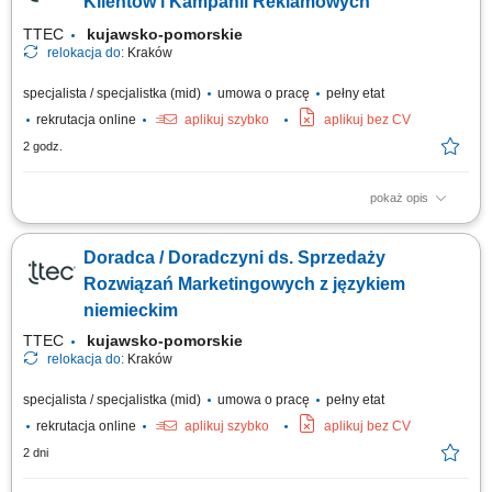
Klientów i Kampanii Reklamowych
TTEC
kujawsko-pomorskie
relokacja do:
Kraków
specjalista / specjalistka (mid)
umowa o pracę
pełny etat
rekrutacja online
aplikuj szybko
aplikuj bez CV
2 godz.
pokaż opis
Opis stanowiska rozwijanie współpracy z klientami biznesowymi poprzez
regularny kontakt telefoniczny i mailowy, analizowanie wyników kampanii
Doradca / Doradczyni ds. Sprzedaży
reklamowych oraz rekomendowanie działań zwiększających ich
skuteczność, identyfikowanie możliwości rozwoju kont i pozyskiwania
Rozwiązań Marketingowych z językiem
dodatkowych...
niemieckim
TTEC
kujawsko-pomorskie
relokacja do:
Kraków
specjalista / specjalistka (mid)
umowa o pracę
pełny etat
rekrutacja online
aplikuj szybko
aplikuj bez CV
2 dni