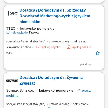
Opis stanowiska rozwijanie współpracy z klientami biznesowymi
poprzez regularny kontakt telefoniczny i mailowy, analizowanie wyników
Doradca / Doradczyni ds. Sprzedaży
kampanii reklamowych oraz rekomendowanie działań zwiększających
ich skuteczność, identyfikowanie możliwości rozwoju kont i
Rozwiązań Marketingowych z językiem
pozyskiwania dodatkowych...
niemieckim
TTEC
kujawsko-pomorskie
relokacja do:
Kraków
specjalista / specjalistka (mid)
umowa o pracę
pełny etat
rekrutacja online
aplikuj szybko
aplikuj bez CV
2 dni
pokaż opis
Opis stanowiska prowadzenie konsultacji z klientami i rozwijanie
powierzonych kont biznesowych, rekomendowanie działań
Doradca / Doradczyni ds. Żywienia
zwiększających skuteczność kampanii reklamowych, analizowanie
wyników marketingowych oraz proponowanie nowych możliwości
Zwierząt
rozwoju, aktywne budowanie relacji z klientami i...
Soymax Sp. z o.o.
kujawsko-pomorskie
praca
mobilna
specjalista / specjalistka (mid)
umowa o pracę
pełny etat