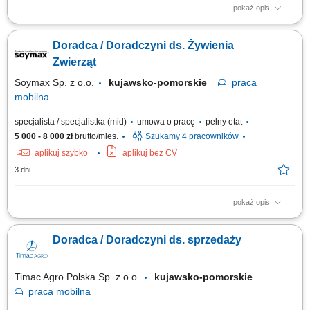
pokaż opis
Opis stanowiska prowadzenie konsultacji z klientami i rozwijanie
powierzonych kont biznesowych, rekomendowanie działań
Doradca / Doradczyni ds. Żywienia
zwiększających skuteczność kampanii reklamowych, analizowanie
wyników marketingowych oraz proponowanie nowych możliwości
Zwierząt
rozwoju, aktywne budowanie relacji z klientami i...
Soymax Sp. z o.o.
kujawsko-pomorskie
praca
mobilna
specjalista / specjalistka (mid)
umowa o pracę
pełny etat
5 000 - 8 000 zł
brutto/mies.
Szukamy 4 pracowników
aplikuj szybko
aplikuj bez CV
3 dni
pokaż opis
Poszukujemy Konsultantów ds. Żywienia w kilku lokalizacjach w Polsce.
Zakres obowiązków: Sprzedaż dodatków paszowych dla bydła na
Doradca / Doradczyni ds. sprzedaży
powierzonym terenie. Pozyskiwanie nowych klientów oraz rozwijanie
współpracy z obecnymi partnerami. Budowanie długofalowych relacji z
hodowcami i...
Timac Agro Polska Sp. z o.o.
kujawsko-pomorskie
praca
mobilna