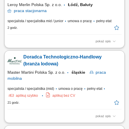
Leroy Merlin Polska Sp. z o.o.
Łódź, Bałuty
praca
stacjonarna
specjalista / specjalistka mid / junior
umowa o pracę
pełny etat
2 godz.
pokaż opis
Jakie zadania na Ciebie czekają? analizowanie potrzeb klientów;
przygotowywanie spersonalizowanych rozwiązań z zakresu
Doradca Technologiczno-Handlowy
termomodernizacją, OZE i ich sprzedaż; budowanie relacji z klientami i
wzmacnianie ich poprzez programy partnerskie i lojalnościowe;
(branża lodowa)
szkolenie współpracowników oraz...
Master Martini Polska Sp. z o.o.
śląskie
praca
mobilna
specjalista / specjalistka (mid)
umowa o pracę
pełny etat
aplikuj szybko
aplikuj bez CV
21 godz.
pokaż opis
Twój obszar odpowiedzialności: Budowanie długofalowych,
partnerskich relacji z klientami B2B (cukiernie, lodziarnie). Aktywne