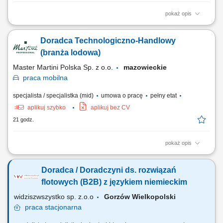
pokaż opis
Twój obszar odpowiedzialności: Budowanie długofalowych,
partnerskich relacji z klientami B2B (cukiernie, lodziarnie). Aktywne
Doradca Technologiczno-Handlowy
doradztwo produktowe oraz prowadzenie prezentacji i pokazów u
klientów. Udział w targach, szkoleniach oraz kluczowych wydarzeniach
(branża lodowa)
branżowych. Współpraca z zespołem...
Master Martini Polska Sp. z o.o.
mazowieckie
praca
mobilna
specjalista / specjalistka (mid)
umowa o pracę
pełny etat
aplikuj szybko
aplikuj bez CV
21 godz.
pokaż opis
Twój obszar odpowiedzialności: Budowanie długofalowych,
partnerskich relacji z klientami B2B (cukiernie, lodziarnie). Aktywne
Doradca / Doradczyni ds. rozwiązań
doradztwo produktowe oraz prowadzenie prezentacji i pokazów u
klientów. Udział w targach, szkoleniach oraz kluczowych wydarzeniach
flotowych (B2B) z językiem niemieckim
branżowych. Współpraca z zespołem...
widziszwszystko sp. z.o.o
Gorzów Wielkopolski
praca
stacjonarna