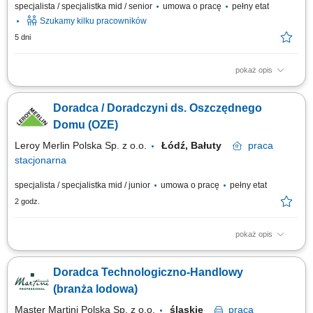
specjalista / specjalistka mid / senior
umowa o pracę
pełny etat
Szukamy kilku pracowników
5 dni
pokaż opis
Teren pracy: 2-3 powiaty Zakres Obowiązków: Wizyty u Rolników i
budowanie zaufania; Ekspertyza: ocena upraw/zwierząt i rekomendacja
Doradca / Doradczyni ds. Oszczędnego
najlepszych rozwiązań; Codzienne wsparcie techniczne dla Klientów;
Realizacja planów sprzedażowych;
Domu (OZE)
Leroy Merlin Polska Sp. z o.o.
Łódź, Bałuty
praca
stacjonarna
specjalista / specjalistka mid / junior
umowa o pracę
pełny etat
2 godz.
pokaż opis
Jakie zadania na Ciebie czekają? analizowanie potrzeb klientów;
przygotowywanie spersonalizowanych rozwiązań z zakresu
Doradca Technologiczno-Handlowy
termomodernizacją, OZE i ich sprzedaż; budowanie relacji z klientami i
wzmacnianie ich poprzez programy partnerskie i lojalnościowe; szkolenie
(branża lodowa)
współpracowników oraz...
Master Martini Polska Sp. z o.o.
śląskie
praca