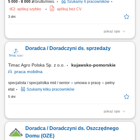
5 000 - 8 000 zł
brutto/mies.
Szukamy 4 pracowników
aplikuj szybko
aplikuj bez CV
3 dni
pokaż opis
Poszukujemy Konsultantów ds. Żywienia w kilku lokalizacjach w Polsce.
Zakres obowiązków: Sprzedaż dodatków paszowych dla bydła na
Doradca / Doradczyni ds. sprzedaży
powierzonym terenie. Pozyskiwanie nowych klientów oraz rozwijanie
współpracy z obecnymi partnerami. Budowanie długofalowych relacji z
hodowcami i...
Timac Agro Polska Sp. z o.o.
kujawsko-pomorskie
praca
mobilna
specjalista / specjalistka mid / senior
umowa o pracę
pełny
etat
Szukamy kilku pracowników
5 dni
pokaż opis
Teren pracy: 2-3 powiaty Zakres Obowiązków: Wizyty u Rolników i
budowanie zaufania; Ekspertyza: ocena upraw/zwierząt i rekomendacja
Doradca / Doradczyni ds. Oszczędnego
najlepszych rozwiązań; Codzienne wsparcie techniczne dla Klientów;
Realizacja planów sprzedażowych;
Domu (OZE)