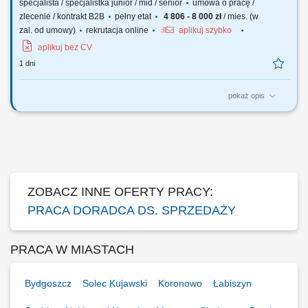
specjalista / specjalistka junior / mid / senior
umowa o pracę /
zlecenie / kontrakt B2B
pełny etat
4 806 - 8 000 zł
/ mies. (w
zal. od umowy)
rekrutacja online
aplikuj szybko
aplikuj bez CV
1 dni
pokaż opis
Opis stanowiska Poszukujemy osoby nastawionej na realizację celów
sprzedażowych. Zakres obowiązków obejmuje aktywne pozyskiwanie
nowych klientów B2B oraz budowanie własnej bazy kontaktów. Do
zadań należeć będzie m.in. pozyskiwanie nowych klientów
biznesowych, sprzedaż systemów...
ZOBACZ INNE OFERTY PRACY:
PRACA DORADCA DS. SPRZEDAŻY
PRACA W MIASTACH
Bydgoszcz
Solec Kujawski
Koronowo
Łabiszyn