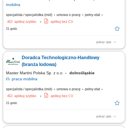
mobilna
specjalista / specjalistka (mid)
umowa o pracę
pełny etat
aplikuj szybko
aplikuj bez CV
21 godz.
pokaż opis
Twój obszar odpowiedzialności: Budowanie długofalowych, partnerskich
relacji z klientami B2B (cukiernie, lodziarnie). Aktywne doradztwo
Doradca Technologiczno-Handlowy
produktowe oraz prowadzenie prezentacji i pokazów u klientów. Udział w
targach, szkoleniach oraz kluczowych wydarzeniach branżowych.
(branża lodowa)
Współpraca z zespołem...
Master Martini Polska Sp. z o.o.
dolnośląskie
praca
mobilna
specjalista / specjalistka (mid)
umowa o pracę
pełny etat
aplikuj szybko
aplikuj bez CV
21 godz.
pokaż opis
Twój obszar odpowiedzialności: Budowanie długofalowych, partnerskich
relacji z klientami B2B (cukiernie, lodziarnie). Aktywne doradztwo