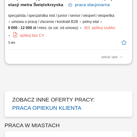
stacji metra Świętokrzyska
praca
stacjonarna
specjalista / specjalistka mid / junior / senior / ekspert / ekspertka
umowa o pracę / zlecenie / kontrakt B2B
pełny etat
9 000 - 12 000 zł
/ mies. (w zal. od umowy)
aplikuj szybko
aplikuj bez CV
3 dni
pokaż opis
Samodzielne prowadzenie komunikacji telefonicznej oraz mailowej z
portfelem stałych klientów w obszarze prawa i podatków. Realizacja
spotkań bezpośrednich oraz budowanie trwałych relacji z
kontrahentami. Reprezentowanie interesów klientów w kontaktach z
organami administracji publicznej i...
ZOBACZ INNE OFERTY PRACY:
PRACA OPIEKUN KLIENTA
PRACA W MIASTACH