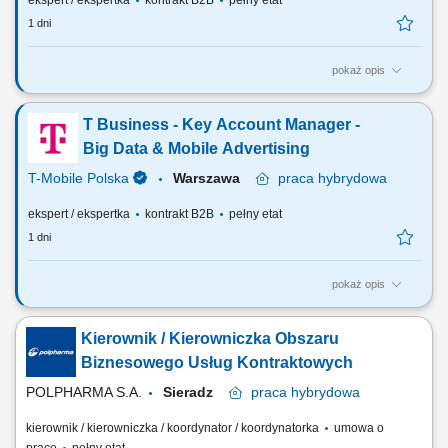
ekspert / ekspertka
kontrakt B2B
pełny etat
1 dni
pokaż opis
Zadania, które na Ciebie czekają: Przygotowanie ofert handlowych w
oparciu o standardy T-Mobile Business Solutions i potrzeby klienta;
T Business - Key Account Manager -
Negocjowanie umów i warunków handlowych; Zawieranie umów w tym
o świadczenie usług, sprzedaży oraz innych, zgodnie z ofertą TMPL ze
Big Data & Mobile Advertising
szczególnym...
T-Mobile Polska
Warszawa
praca
hybrydowa
ekspert / ekspertka
kontrakt B2B
pełny etat
1 dni
pokaż opis
Zadania, które na Ciebie czekają: Aktywna sprzedaż kampanii Mobile
Advertising oraz Big Data; Współpraca z Klientami oraz domami
Kierownik / Kierowniczka Obszaru
mediowymi; Realizacja założonych planów sprzedaży w powierzonych
projektach; Aktywne pozyskiwanie nowych Klientów; Przygotowywanie i
Biznesowego Usług Kontraktowych
prowadzenie prezentacji...
POLPHARMA S.A.
Sieradz
praca
hybrydowa
kierownik / kierowniczka / koordynator / koordynatorka
umowa o