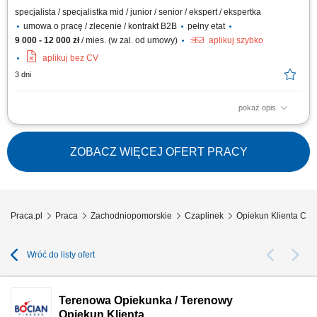
specjalista / specjalistka mid / junior / senior / ekspert / ekspertka
umowa o pracę / zlecenie / kontrakt B2B
pełny etat
9 000 - 12 000 zł
/ mies. (w zal. od umowy)
aplikuj szybko
aplikuj bez CV
3 dni
pokaż opis
Samodzielne prowadzenie komunikacji telefonicznej oraz mailowej z
portfelem stałych klientów w obszarze prawa i podatków. Realizacja
spotkań bezpośrednich oraz budowanie trwałych relacji z kontrahentami.
ZOBACZ WIĘCEJ OFERT PRACY
Reprezentowanie interesów klientów w kontaktach z organami
administracji publicznej i...
Praca.pl
Praca
Zachodniopomorskie
Czaplinek
Opiekun Klienta Cza
Wróć do listy ofert
Terenowa Opiekunka / Terenowy
Opiekun Klienta