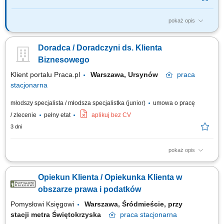
pokaż opis
Zadania, które na Ciebie czekają: Zarządzanie aktualną bazą Klientów
oraz pozyskiwanie rozwiązań dla klientów z bazy, Sprzedaż rozwiązań i
Doradca / Doradczyni ds. Klienta
produktów w odpowiedzi na rozpoznane potrzeby klientów, Budowanie
silnych relacji z Klientami, Prezentowanie i aktywne uczestnictwo w
Biznesowego
inicjatywach...
Klient portalu Praca.pl
Warszawa, Ursynów
praca
stacjonarna
młodszy specjalista / młodsza specjalistka (junior)
umowa o pracę
/ zlecenie
pełny etat
aplikuj bez CV
3 dni
pokaż opis
Aktywne pozyskiwanie nowych klientów biznesowych oraz rozwijanie
długofalowych relacji z partnerami. Prowadzenie rozmów handlowych i
Opiekun Klienta / Opiekunka Klienta w
identyfikowanie potrzeb klientów B2B. Przygotowywanie ofert,
negocjowanie warunków współpracy oraz koordynowanie procesu
obszarze prawa i podatków
realizacji zamówień. Realizacja...
Pomysłowi Księgowi
Warszawa, Śródmieście, przy
stacji metra Świętokrzyska
praca
stacjonarna