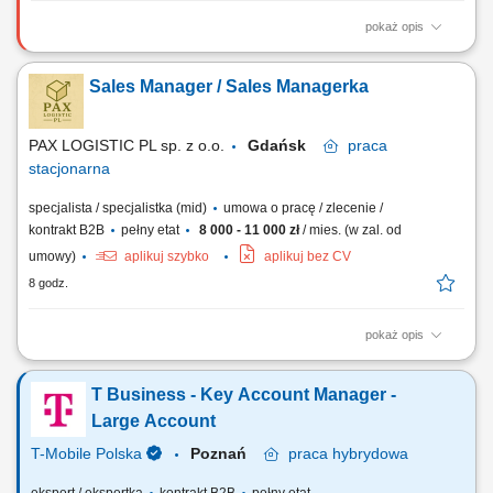
pokaż opis
Zakres obowiązków: Aktywne pozyskiwanie nowych klientów B2B –
głównie poprzez: - Kontakt telefoniczny, - Mailowy, - Spotkania online.
Sales Manager / Sales Managerka
Docieranie do nowych firm i decydentów – systematyczna praca na
rynku; Prowadzenie spotkań i prezentacja oferty firmy;
Przygotowywanie ofert oraz...
PAX LOGISTIC PL sp. z o.o.
Gdańsk
praca
stacjonarna
specjalista / specjalistka (mid)
umowa o pracę / zlecenie /
kontrakt B2B
pełny etat
8 000 - 11 000 zł
/ mies. (w zal. od
umowy)
aplikuj szybko
aplikuj bez CV
8 godz.
pokaż opis
Zakres obowiązków Pozyskiwanie nowych klientów B2B w branży
logistycznej i transportowej. Budowanie długoterminowych relacji z
T Business - Key Account Manager -
importerami, eksporterami, producentami oraz firmami handlowymi.
Przygotowywanie wycen transportowych oraz ofert handlowych.
Large Account
Prezentowanie klientom rozwiązań...
T-Mobile Polska
Poznań
praca
hybrydowa