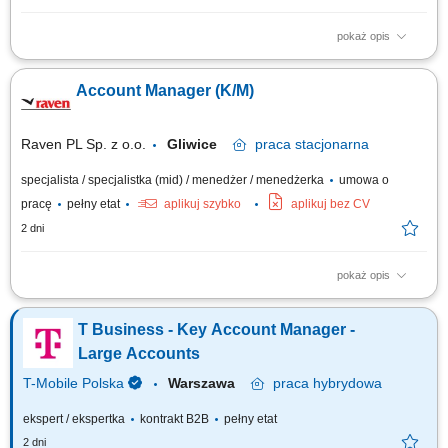
pokaż opis
Do naszego zespołu poszukujemy Kierownika / Kierowniczki Obszaru
Biznesowego Usług Kontraktowych, odpowiedzialnej/-ego za budowanie
Account Manager (K/M)
i rozwój współpracy z kluczowymi klientami B2B, prowadzenie negocjacji
handlowych oraz nadzór nad rentownością i realizacją projektów
transferów technologii....
Raven PL Sp. z o.o.
Gliwice
praca
stacjonarna
specjalista / specjalistka (mid) / menedżer / menedżerka
umowa o
pracę
pełny etat
aplikuj szybko
aplikuj bez CV
2 dni
pokaż opis
Zakres obowiązków: Realizacja celów sprzedażowych oraz rozwijanie
sprzedaży materiałów hutniczych. Aktywne pozyskiwanie nowych klientów
T Business - Key Account Manager -
i budowanie długofalowych relacji biznesowych. Przygotowywanie ofert
oraz prowadzenie negocjacji handlowych. Obsługa klientów poprzez
Large Accounts
kontakt...
T-Mobile Polska
Warszawa
praca
hybrydowa
ekspert / ekspertka
kontrakt B2B
pełny etat
2 dni