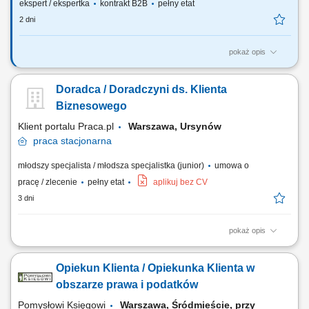
ekspert / ekspertka
kontrakt B2B
pełny etat
2 dni
pokaż opis
Zadania, które na Ciebie czekają: Zarządzanie aktualną bazą Klientów
oraz pozyskiwanie rozwiązań dla klientów z bazy, Sprzedaż rozwiązań i
Doradca / Doradczyni ds. Klienta
produktów w odpowiedzi na rozpoznane potrzeby klientów, Budowanie
silnych relacji z Klientami, Prezentowanie i aktywne uczestnictwo w
Biznesowego
inicjatywach...
Klient portalu Praca.pl
Warszawa, Ursynów
praca
stacjonarna
młodszy specjalista / młodsza specjalistka (junior)
umowa o
pracę / zlecenie
pełny etat
aplikuj bez CV
3 dni
pokaż opis
Aktywne pozyskiwanie nowych klientów biznesowych oraz rozwijanie
długofalowych relacji z partnerami. Prowadzenie rozmów handlowych i
Opiekun Klienta / Opiekunka Klienta w
identyfikowanie potrzeb klientów B2B. Przygotowywanie ofert,
negocjowanie warunków współpracy oraz koordynowanie procesu
obszarze prawa i podatków
realizacji zamówień. Realizacja...
Pomysłowi Księgowi
Warszawa, Śródmieście, przy