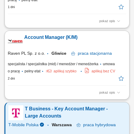
pracę
pełny etat
1 dni
pokaż opis
Do naszego zespołu poszukujemy Kierownika / Kierowniczki Obszaru
Biznesowego Usług Kontraktowych, odpowiedzialnej/-ego za
Account Manager (K/M)
budowanie i rozwój współpracy z kluczowymi klientami B2B,
prowadzenie negocjacji handlowych oraz nadzór nad rentownością i
realizacją projektów transferów technologii....
Raven PL Sp. z o.o.
Gliwice
praca
stacjonarna
specjalista / specjalistka (mid) / menedżer / menedżerka
umowa
o pracę
pełny etat
aplikuj szybko
aplikuj bez CV
2 dni
pokaż opis
Zakres obowiązków: Realizacja celów sprzedażowych oraz rozwijanie
sprzedaży materiałów hutniczych. Aktywne pozyskiwanie nowych
T Business - Key Account Manager -
klientów i budowanie długofalowych relacji biznesowych.
Przygotowywanie ofert oraz prowadzenie negocjacji handlowych.
Large Accounts
Obsługa klientów poprzez kontakt...
T-Mobile Polska
Warszawa
praca
hybrydowa