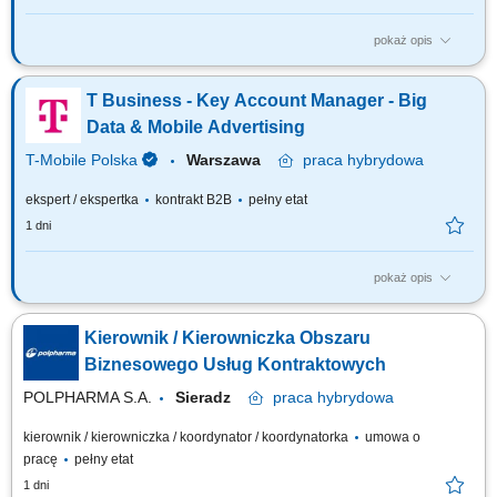
pokaż opis
Zadania, które na Ciebie czekają: Przygotowanie ofert handlowych w
oparciu o standardy T-Mobile Business Solutions i potrzeby klienta;
T Business - Key Account Manager - Big
Negocjowanie umów i warunków handlowych; Zawieranie umów w tym o
świadczenie usług, sprzedaży oraz innych, zgodnie z ofertą TMPL ze
Data & Mobile Advertising
szczególnym...
T-Mobile Polska
Warszawa
praca
hybrydowa
ekspert / ekspertka
kontrakt B2B
pełny etat
1 dni
pokaż opis
Zadania, które na Ciebie czekają: Aktywna sprzedaż kampanii Mobile
Advertising oraz Big Data; Współpraca z Klientami oraz domami
Kierownik / Kierowniczka Obszaru
mediowymi; Realizacja założonych planów sprzedaży w powierzonych
projektach; Aktywne pozyskiwanie nowych Klientów; Przygotowywanie i
Biznesowego Usług Kontraktowych
prowadzenie prezentacji...
POLPHARMA S.A.
Sieradz
praca
hybrydowa
kierownik / kierowniczka / koordynator / koordynatorka
umowa o
pracę
pełny etat
1 dni