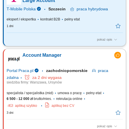
Large Account
T-Mobile Polska
Szczecin
praca
hybrydowa
ekspert / ekspertka
kontrakt B2B
pełny etat
1 dni
pokaż opis
Zadania, które na Ciebie czekają: Przygotowanie ofert handlowych w
oparciu o standardy T-Mobile Business Solutions i potrzeby klienta;
Account Manager
Negocjowanie umów i warunków handlowych; Zawieranie umów w tym o
świadczenie usług, sprzedaży oraz innych, zgodnie z ofertą TMPL ze
szczególnym...
Portal Praca.pl
zachodniopomorskie
praca
zdalna
za 2 dni wygasa
siedziba firmy: Warszawa, Ursynów
specjalista / specjalistka (mid)
umowa o pracę
pełny etat
6 500 - 12 000 zł
brutto/mies.
rekrutacja online
aplikuj szybko
aplikuj bez CV
3 dni
pokaż opis