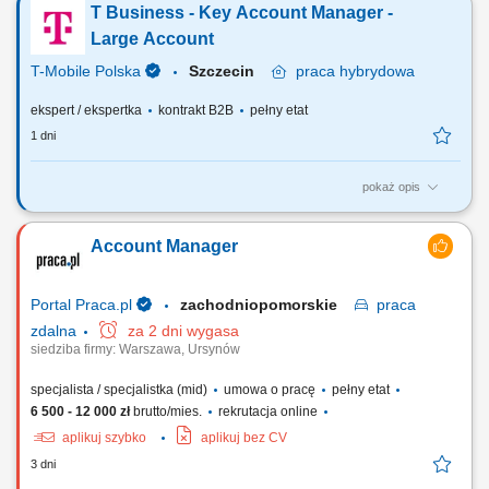
T Business - Key Account Manager -
Large Account
T-Mobile Polska
Szczecin
praca
hybrydowa
ekspert / ekspertka
kontrakt B2B
pełny etat
1 dni
pokaż opis
Zadania, które na Ciebie czekają: Przygotowanie ofert handlowych w
oparciu o standardy T-Mobile Business Solutions i potrzeby klienta;
Account Manager
Negocjowanie umów i warunków handlowych; Zawieranie umów w tym
o świadczenie usług, sprzedaży oraz innych, zgodnie z ofertą TMPL ze
szczególnym...
Portal Praca.pl
zachodniopomorskie
praca
zdalna
za 2 dni wygasa
siedziba firmy: Warszawa, Ursynów
specjalista / specjalistka (mid)
umowa o pracę
pełny etat
6 500 - 12 000 zł
brutto/mies.
rekrutacja online
aplikuj szybko
aplikuj bez CV
3 dni