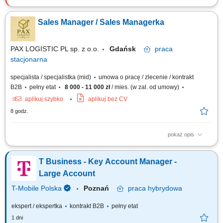
Zakres obowiązków: Aktywne pozyskiwanie nowych klientów B2B –
głównie poprzez: - Kontakt telefoniczny, - Mailowy, - Spotkania online.
Sales Manager / Sales Managerka
Docieranie do nowych firm i decydentów – systematyczna praca na
rynku; Prowadzenie spotkań i prezentacja oferty firmy; Przygotowywanie
ofert oraz...
PAX LOGISTIC PL sp. z o.o.
Gdańsk
praca
stacjonarna
specjalista / specjalistka (mid)
umowa o pracę / zlecenie / kontrakt
B2B
pełny etat
8 000 - 11 000 zł
/ mies. (w zal. od umowy)
aplikuj szybko
aplikuj bez CV
8 godz.
pokaż opis
Zakres obowiązków Pozyskiwanie nowych klientów B2B w branży
logistycznej i transportowej. Budowanie długoterminowych relacji z
T Business - Key Account Manager -
importerami, eksporterami, producentami oraz firmami handlowymi.
Przygotowywanie wycen transportowych oraz ofert handlowych.
Large Account
Prezentowanie klientom rozwiązań...
T-Mobile Polska
Poznań
praca
hybrydowa
ekspert / ekspertka
kontrakt B2B
pełny etat
1 dni