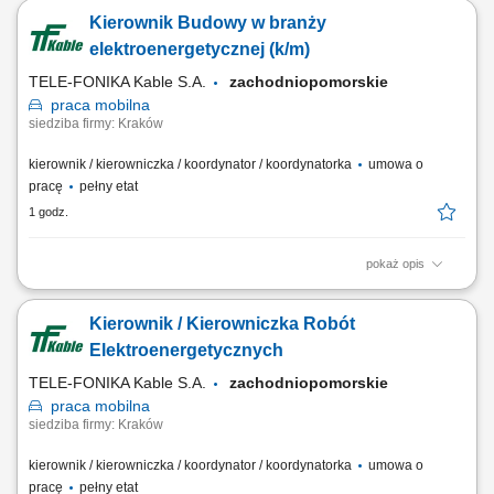
realizującej montaż instalacji wentylacyjnych. Koordynowanie działań z
Kierownik Budowy w branży
przedstawicielami inwestycji i kierownictwem budowy. Kontrola jakości
wykonania oraz terminowości prowadzonych robót. Udział w pracach
elektroenergetycznej (k/m)
montażowych i...
TELE-FONIKA Kable S.A.
zachodniopomorskie
praca
mobilna
siedziba firmy: Kraków
kierownik / kierowniczka / koordynator / koordynatorka
umowa o
pracę
pełny etat
1 godz.
pokaż opis
Miejsce pracy stacjonarnej: Kraków lub Myślenice oraz budowy na
terenie całej Polski Forma zatrudnienia: umowa o pracę Twój zakres
Kierownik / Kierowniczka Robót
obowiązków Pełnienie funkcji Kierownika Budowy podczas realizacji
obiektów elektroenergetycznych, szczególne budowy linii kablowych
Elektroenergetycznych
elektroenergetycznych min...
TELE-FONIKA Kable S.A.
zachodniopomorskie
praca
mobilna
siedziba firmy: Kraków
kierownik / kierowniczka / koordynator / koordynatorka
umowa o
pracę
pełny etat