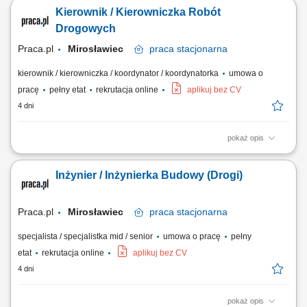
budowlanych w branży mostowej zgodnie z przyjętym harmonogramem.
Kierownik / Kierowniczka Robót
Prowadzenie i kompletowanie dokumentacji powykonawczej,
odbiorowej oraz rozliczeniowej na każdym etapie inwestycji.
Drogowych
Agregowanie ofert podwykonawców,...
Praca.pl
Mirosławiec
praca
stacjonarna
kierownik / kierowniczka / koordynator / koordynatorka
umowa o
pracę
pełny etat
rekrutacja online
aplikuj bez CV
4 dni
pokaż opis
Opis stanowiska Kompleksowe zarządzanie, harmonogramowanie oraz
nadzorowanie przebiegu robót drogowych na wyznaczonym odcinku
Inżynier / Inżynierka Budowy (Drogi)
inwestycji. Sprawna koordynacja działań prowadzonych przez
podwykonawców, dostawców oraz zespoły z pozostałych branż
towarzyszących. Uczestnictwo w procedurach...
Praca.pl
Mirosławiec
praca
stacjonarna
specjalista / specjalistka mid / senior
umowa o pracę
pełny
etat
rekrutacja online
aplikuj bez CV
4 dni
pokaż opis