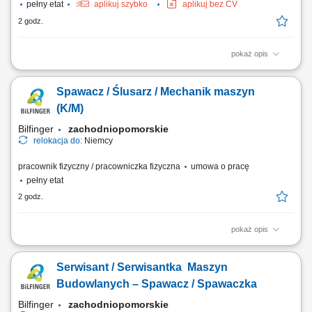
pełny etat
aplikuj szybko
aplikuj bez CV
2 godz.
pokaż opis
Opis stanowiska: Wykonywanie prac malarskich i natryskowych zgodnie
ze standardami, Tapetowanie oraz przygotowanie powierzchni do
Spawacz / Ślusarz / Mechanik maszyn
wykończenia, Szlifowanie, szpachlowanie i inne prace
przygotowawcze, Dbałość o terminową realizację zadań i wysoką
(K/M)
jakość wykonania, Udział w projektach...
Bilfinger
zachodniopomorskie
relokacja do:
Niemcy
pracownik fizyczny / pracowniczka fizyczna
umowa o pracę
pełny etat
2 godz.
pokaż opis
Twój zakres obowiązków: spawanie konstrukcji stalowych;
przygotowanie elementów do spawania według rysunku; naprawa
Serwisant / Serwisantka Maszyn
sprzętu ciężkiego (koparek, ładowarek, wiertnic, torkretnic i innego
sprzętu stosowanego przy budowie tuneli) usuwanie usterek napędów
Budowlanych – Spawacz / Spawaczka
hydraulicznych; kontrola stanu...
Bilfinger
zachodniopomorskie