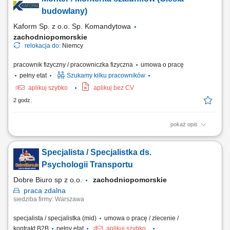
prefabrykatów betonowych; Betonowanie;
budowlany)
Kaform Sp. z o.o. Sp. Komandytowa
zachodniopomorskie
relokacja do:
Niemcy
pracownik fizyczny / pracowniczka fizyczna
umowa o pracę
pełny etat
Szukamy kilku pracowników
aplikuj szybko
aplikuj bez CV
2 godz.
pokaż opis
Zakres obowiązków: Realizacja prac szalunkowych przy ścianach,
stropach i słupach. Obsługa systemów szalunkowych oraz praca przy
Specjalista / Specjalistka ds.
montażu prefabrykatów betonowych. Wsparcie prac betonowych na
placu budowy. Wykonywanie zadań zgodnie z dokumentacją
Psychologii Transportu
techniczną i budowlaną.
Dobre Biuro sp z o.o.
zachodniopomorskie
praca
zdalna
siedziba firmy: Warszawa
specjalista / specjalistka (mid)
umowa o pracę / zlecenie /
kontrakt B2B
pełny etat
aplikuj szybko