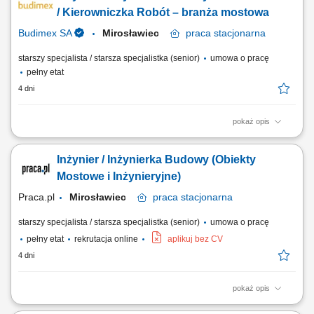
współpraca przy wyborze podwykonawców, dostawców i prowadzenie
/ Kierowniczka Robót – branża mostowa
negocjacji z...
Budimex SA
Mirosławiec
praca
stacjonarna
starszy specjalista / starsza specjalistka (senior)
umowa o pracę
pełny etat
4 dni
pokaż opis
Twoje przyszłe zadania:‎ organizacja pracy zespołu podwykonawców
oraz sił własnych we współpracy z ‎kierownikiem robót w branży
Inżynier / Inżynierka Budowy (Obiekty
mostowej,‎ przygotowywanie dokumentacji do odbiorów częściowych,
końcowych, weryfikacja dokumentacji projektowej i jej dystrybucja,
Mostowe i Inżynieryjne)
współpraca z...
Praca.pl
Mirosławiec
praca
stacjonarna
starszy specjalista / starsza specjalistka (senior)
umowa o pracę
pełny etat
rekrutacja online
aplikuj bez CV
4 dni
pokaż opis
Opis stanowiska Nadzór nad bieżącą realizacją zadań konstrukcyjno-