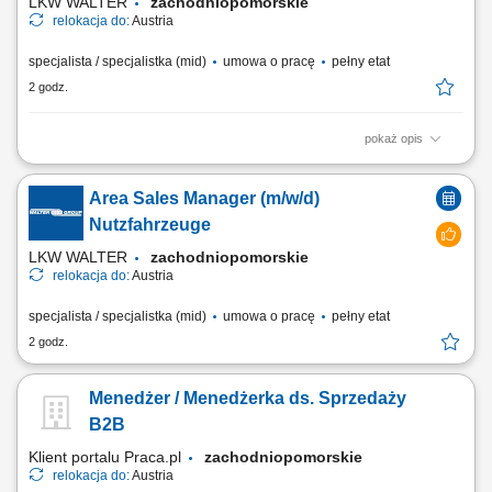
LKW WALTER
zachodniopomorskie
relokacja do:
Austria
specjalista / specjalistka (mid)
umowa o pracę
pełny etat
2 godz.
pokaż opis
Stellenbeschreibung Deine Aufgaben Transportabwicklung: Nach der
übergeordneten Transportplanung übernimmst du die tägliche
Area Sales Manager (m/w/d)
Disposition und begleitest internationale Transporte zuverlässig durch
die operative Abwicklung; Wirtschaftliche Entscheidungen: Du
Nutzfahrzeuge
vergleichst verfügbare...
LKW WALTER
zachodniopomorskie
relokacja do:
Austria
specjalista / specjalistka (mid)
umowa o pracę
pełny etat
2 godz.
Menedżer / Menedżerka ds. Sprzedaży
B2B
Klient portalu Praca.pl
zachodniopomorskie
relokacja do:
Austria