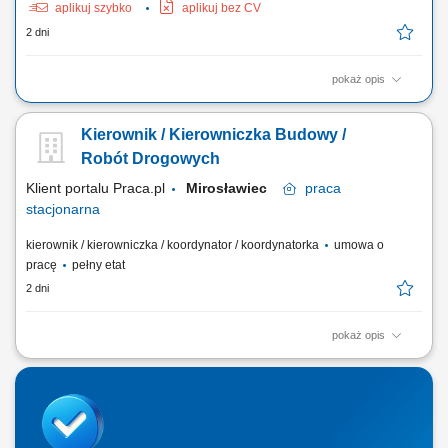
aplikuj szybko
aplikuj bez CV
2 dni
pokaż opis
Twoje obowiązki Przeprowadzanie załadunku i rozładunku;
Przetwarzanie dokumentów transportowych; Czyszczenie naczep
Kierownik / Kierowniczka Budowy /
(silos/cysterna) Utrzymanie pojazdu wewnątrz i na zewnątrz;
Robót Drogowych
Klient portalu Praca.pl
Mirosławiec
praca
stacjonarna
kierownik / kierowniczka / koordynator / koordynatorka
umowa o
pracę
pełny etat
2 dni
pokaż opis
Prowadzenie i kompleksowy nadzór nad realizacją zadań drogowych
na przydzielonym odcinku robót. Synchronizacja działań własnych
zespołów z harmonogramem głównym oraz pracami specjalistów z
branż towarzyszących. Uczestnictwo w wyborze kontrahentów,
dostawców oraz ustalaniu...