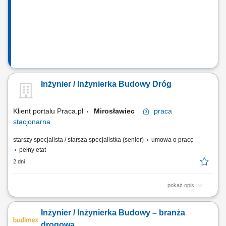
kompletnością i spójnością dokumentacji poodbiorowej. Sprawdzanie i
dystrybucja rysunków oraz...
Inżynier / Inżynierka Budowy Dróg
Klient portalu Praca.pl
Mirosławiec
praca
stacjonarna
starszy specjalista / starsza specjalistka (senior)
umowa o pracę
pełny etat
2 dni
pokaż opis
Dbanie o ciągłość i rytm prac drogowych poprzez wsparcie w
organizacji działań ekip wykonawczych i partnerów zewnętrznych.
Inżynier / Inżynierka Budowy – branża
Prowadzenie i nadzorowanie dokumentacji budowlanej związanej ze
sprawnym przekazywaniem poszczególnych etapów inwestycji.
drogowa