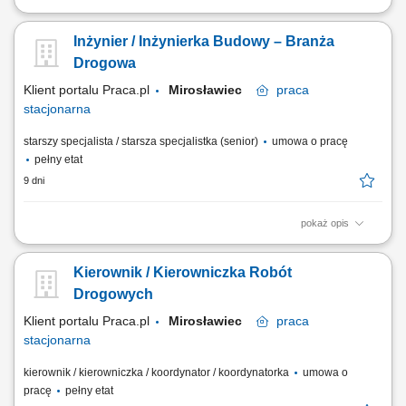
Opis stanowiska Operacyjna koordynacja działań brygad własnych oraz
podwykonawców na placu budowy we współpracy z kadrami
Inżynier / Inżynierka Budowy – Branża
kierowniczymi. Skrupulatne sporządzanie oraz kompletowanie
dokumentacji technicznej i odbiorowej na poszczególnych etapach
Drogowa
realizowanej inwestycji. Analiza i sprawdzanie...
Klient portalu Praca.pl
Mirosławiec
praca
stacjonarna
starszy specjalista / starsza specjalistka (senior)
umowa o pracę
pełny etat
9 dni
pokaż opis
wspieranie realizacji inwestycji drogowych oraz koordynacja prac na
budowie, organizowanie pracy podwykonawców i zespołów
Kierownik / Kierowniczka Robót
wykonawczych zgodnie z harmonogramem, przygotowywanie
dokumentacji technicznej oraz materiałów do odbiorów robót,
Drogowych
współpraca z kierownikiem budowy, projektantami,...
Klient portalu Praca.pl
Mirosławiec
praca
stacjonarna
kierownik / kierowniczka / koordynator / koordynatorka
umowa o
pracę
pełny etat