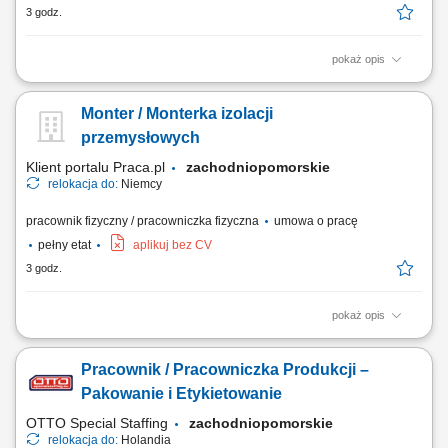
3 godz.
pokaż opis
Zakres obowiązków: Wykonywanie prostych prac produkcyjnych przy
linii produkcyjnej; Obsługa podstawowych urządzeń i maszyn
Monter / Monterka izolacji
produkcyjnych; Pakowanie oraz etykietowanie napojów; Kontrola
jakości produktów; Realizacja bieżących prac pomocniczych na terenie
przemysłowych
zakładu;
Klient portalu Praca.pl
zachodniopomorskie
relokacja do:
Niemcy
pracownik fizyczny / pracowniczka fizyczna
umowa o pracę
pełny etat
aplikuj bez CV
3 godz.
pokaż opis
Demontaż i montaż izolacji ciepło- oraz zimnochronnej; Praca przy
rurociągach i zbiornikach w zakładach przemysłowych;
Pracownik / Pracowniczka Produkcji –
Pakowanie i Etykietowanie
OTTO Special Staffing
zachodniopomorskie
relokacja do:
Holandia