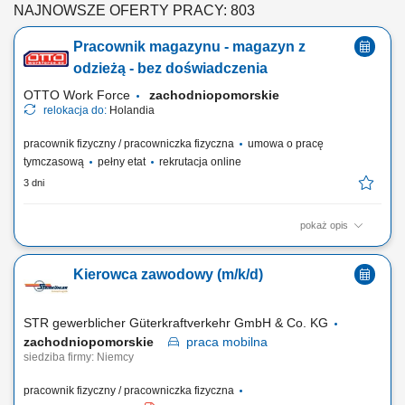
NAJNOWSZE OFERTY PRACY: 803
Pracownik magazynu - magazyn z
odzieżą - bez doświadczenia
OTTO Work Force
zachodniopomorskie
relokacja do:
Holandia
pracownik fizyczny / pracowniczka fizyczna
umowa o pracę
tymczasową
pełny etat
rekrutacja online
3 dni
pokaż opis
Otrzymujesz pełną stawkę godzinową brutto w wysokości 16,36 €. Na tę
kwotę składa się podstawowe wynagrodzenie w wysokości 15,15 € za
Kierowca zawodowy (m/k/d)
godzinę oraz dodatek ADV, dodatek urlopowy i udział w zyskach. W
zależności od Twoich obowiązków możesz też otrzymać dodatkowe
dodatki, takie...
STR gewerblicher Güterkraftverkehr GmbH & Co. KG
zachodniopomorskie
praca
mobilna
siedziba firmy: Niemcy
pracownik fizyczny / pracowniczka fizyczna