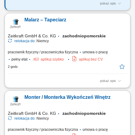
pokaż opis
Praca sezonowa - sadzenie, zbiór warzyw od 12 sierpnia 2026 Wymiar
pracy: sezonowa, umowa o pracę Opis stanowiska: Praca odbywa się w
Malarz – Tapeciarz
systemie akordu grupowego, indywidualnego (zbiór warzyw, sadzenie)
oraz na godziny (od 13,90€/godz. netto-inne prace np. kierowca,
brygadzista,…) Wymagania:...
Zeitkraft GmbH & Co. KG
zachodniopomorskie
relokacja do:
Niemcy
pracownik fizyczny / pracowniczka fizyczna
umowa o pracę
pełny etat
aplikuj szybko
aplikuj bez CV
2 godz.
pokaż opis
Zakres obowiązków Doświadczenie oraz samodzielność w pracach:
malarskich (malowanie tradycyjne i natryskowe), tapeciarskich (raufaza
Monter / Monterka Wykończeń Wnętrz
i flizelina), przygotowanie podłoża (szlifowanie, gruntowanie,
szpachlowanie, akrylowanie).
Zeitkraft GmbH & Co. KG
zachodniopomorskie
relokacja do:
Niemcy
pracownik fizyczny / pracowniczka fizyczna
umowa o pracę