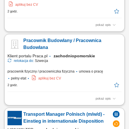
aplikuj bez CV
2 godz.
pokaż opis
Zadania: obsługa wózków widłowych wysokiego składu; obsługa
wózków czołowych (frontowych) transport oraz składowanie części do
Pracownik Budowlany / Pracownica
wagonów kolejowych; załadunek i rozładunek towarów; przestrzeganie
zasad bezpieczeństwa oraz obowiązujących procedur;
Budowlana
Klient portalu Praca.pl
zachodniopomorskie
relokacja do:
Szwecja
pracownik fizyczny / pracowniczka fizyczna
umowa o pracę
pełny etat
aplikuj bez CV
2 godz.
pokaż opis
Asystowanie przy montażu konstrukcji ciesielskich, przygotowywaniu
zbrojeń oraz wylewaniu elementów żelbetowych. Realizowanie zadań z
Transport Manager Polnisch (m/w/d) -
zakresu prac wykończeniowych, naprawczych i kosmetyki budowlanej
na obiekcie. Dbaniu o stały ład, porządek i bezpieczeństwo w obszarze
Einstieg in internationale Disposition
prowadzenia robót....