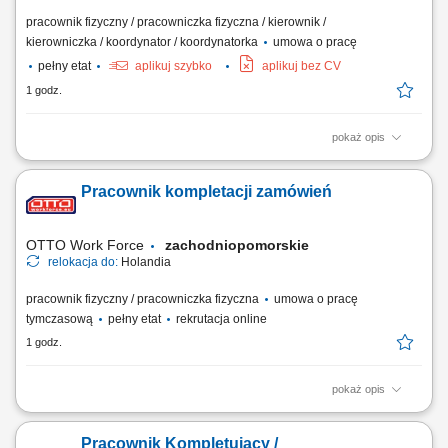
pracownik fizyczny / pracowniczka fizyczna / kierownik /
kierowniczka / koordynator / koordynatorka
umowa o pracę
pełny etat
aplikuj szybko
aplikuj bez CV
1 godz.
pokaż opis
Wymagania: Doświadczenie jako szef kuchni. Znajomość kuchni
według menu naszego lokalu. Umiejętność pracy w zespole i
Pracownik kompletacji zamówień
odpowiedzialne wykonywanie zadań. Przestrzeganie przepisów
higieny. Mile widziane wykształcenie kucharskie, jednak doświadczenie
jest kluczowe. Podstawowa znajomość...
OTTO Work Force
zachodniopomorskie
relokacja do:
Holandia
pracownik fizyczny / pracowniczka fizyczna
umowa o pracę
tymczasową
pełny etat
rekrutacja online
1 godz.
pokaż opis
Twoje codzienne zadania Przygotowujesz zamówienia hurtowe dla
sklepów Albert Heijn. Będziesz: Kompletować produkty za pomocą
Pracownik Kompletujący /
skanera ręcznego lub systemu voice pickingu; Podnosić i przenosić