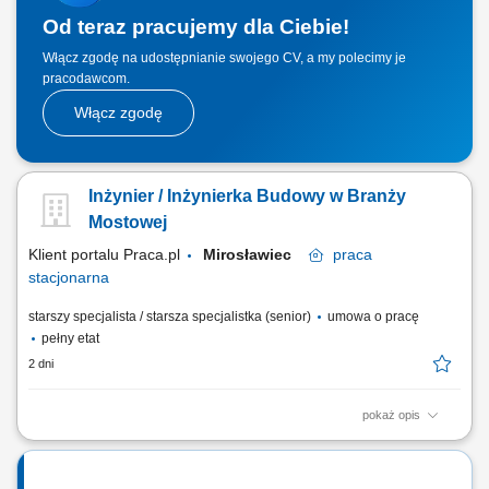
Od teraz pracujemy dla Ciebie!
Włącz zgodę na udostępnianie swojego CV, a my polecimy je
pracodawcom.
Włącz zgodę
Inżynier / Inżynierka Budowy w Branży
Mostowej
Klient portalu Praca.pl
Mirosławiec
praca
stacjonarna
starszy specjalista / starsza specjalistka (senior)
umowa o pracę
pełny etat
2 dni
pokaż opis
Dbanie o płynność prac budowlanych poprzez sprawną organizację
zadań dla ekip wykonawczych na budowie obiektów inżynieryjnych.
Przygotowywanie odbiorów technicznych oraz czuwanie nad