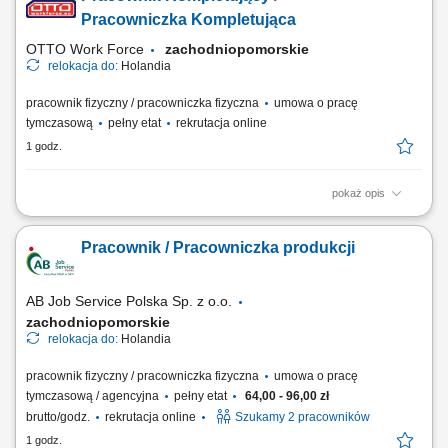
paczki o różnej wadze; Zabezpieczać palety i przygotowywać je do
Pracowniczka Kompletująca
wysyłki; Prowadzić wózek EPT...
OTTO Work Force
zachodniopomorskie
relokacja do:
Holandia
pracownik fizyczny / pracowniczka fizyczna
umowa o pracę
tymczasową
pełny etat
rekrutacja online
1 godz.
pokaż opis
Opis stanowiska: Realizacja zamówień dla klientów poprzez
kompletację produktów w magazynie. Obsługa skanerów
Pracownik / Pracowniczka produkcji
magazynowych i systemów wspierających kompletację. Transport
produktów przy wykorzystaniu wózków magazynowych.
Przygotowywanie przesyłek i palet do wysyłki. Kontrola jakości...
AB Job Service Polska Sp. z o.o.
zachodniopomorskie
relokacja do:
Holandia
pracownik fizyczny / pracowniczka fizyczna
umowa o pracę
tymczasową / agencyjna
pełny etat
64,00 - 96,00 zł
brutto/godz.
rekrutacja online
Szukamy 2 pracowników
1 godz.