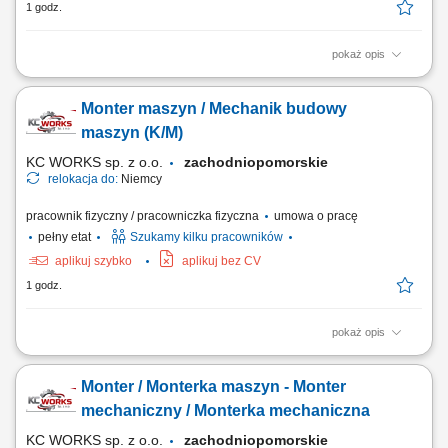
1 godz.
pokaż opis
Nazwa kursu: Pierwsza pomoc przedmedyczna Czas trwania: 8 godzin
dydaktycznych Region: cała Polska
Monter maszyn / Mechanik budowy
maszyn (K/M)
KC WORKS sp. z o.o.
zachodniopomorskie
relokacja do:
Niemcy
pracownik fizyczny / pracowniczka fizyczna
umowa o pracę
pełny etat
Szukamy kilku pracowników
aplikuj szybko
aplikuj bez CV
1 godz.
pokaż opis
Praca będzie wykonywana w naszej lokalizacji produkcyjnej i
montażowej w Lindern w Niemczech. Zakres obowiązków: Montaż
Monter / Monterka maszyn - Monter
maszyn oraz podzespołów mechanicznych; Montaż elementów zgodnie
z dokumentacją techniczną; Wykonywanie prac mechanicznych i
mechaniczny / Monterka mechaniczna
ślusarskich; Montaż konstrukcji stalowych,...
KC WORKS sp. z o.o.
zachodniopomorskie