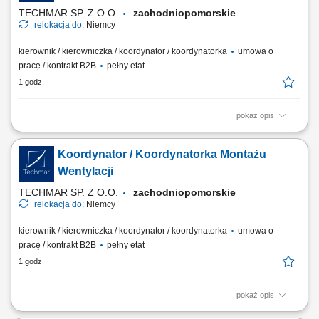
terminową realizację zadań,...
TECHMAR SP. Z O.O.
zachodniopomorskie
relokacja do:
Niemcy
kierownik / kierowniczka / koordynator / koordynatorka
umowa o
pracę / kontrakt B2B
pełny etat
1 godz.
pokaż opis
Miejsce pracy: Niemcy Twoje zadania: Organizacja i koordynacja pracy
ekipy monterów wentylacji. Współpraca z niemieckim Bauleiterem.
Koordynator / Koordynatorka Montażu
Nadzór nad jakością i terminowością prac. Wsparcie zespołu podczas
montażu. Przygotowywanie obmiarów (Aufmaß). Przygotowywanie
Wentylacji
robót dodatkowych...
TECHMAR SP. Z O.O.
zachodniopomorskie
relokacja do:
Niemcy
kierownik / kierowniczka / koordynator / koordynatorka
umowa o
pracę / kontrakt B2B
pełny etat
1 godz.
pokaż opis
Miejsce pracy: Niemcy Zakres obowiązków: Zarządzanie pracą ekipy