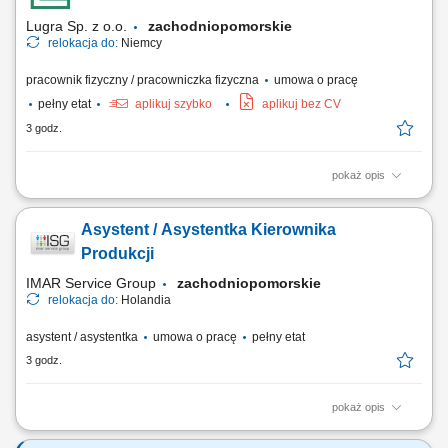
Lugra Sp. z o.o.
zachodniopomorskie
relokacja do:
Niemcy
pracownik fizyczny / pracowniczka fizyczna
umowa o pracę
pełny etat
aplikuj szybko
aplikuj bez CV
3 godz.
pokaż opis
Twój zakres obowiązków montaż wież wiatrowych, montaż
prefabrykowanych elementów betonowych; Wymagania brak
Asystent / Asystentka Kierownika
przeciwwskazań do pracy na wysokości; prawo jazdy kat.B;
odpowiedzialność, umiejętność pracy w zespole; mile widziane
Produkcji
doświadczenie w branży budowlanej lub montażowej (dla...
IMAR Service Group
zachodniopomorskie
relokacja do:
Holandia
asystent / asystentka
umowa o pracę
pełny etat
3 godz.
pokaż opis
Opis stanowiska: Planowanie i bieżąca koordynacja procesów
produkcyjnych w zakładzie. Zarządzanie zespołem produkcyjnym i