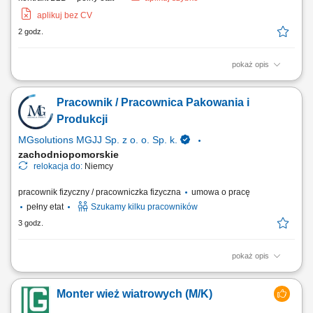
aplikuj bez CV
2 godz.
pokaż opis
Opis stanowiska: Prowadzenie konsultacji i wsparcia psychologicznego
zgodnie z zakresem psychologii transportu. Budowanie profesjonalnych
Pracownik / Pracownica Pakowania i
relacji z klientami oraz dbanie o wysoką jakość obsługi. Korzystanie z
nowoczesnych narzędzi cyfrowych wspierających codzienną pracę.
Produkcji
Udział w...
MGsolutions MGJJ Sp. z o. o. Sp. k.
zachodniopomorskie
relokacja do:
Niemcy
pracownik fizyczny / pracowniczka fizyczna
umowa o pracę
pełny etat
Szukamy kilku pracowników
3 godz.
pokaż opis
Zakres obowiązków: Wykonywanie prostych prac produkcyjnych przy
linii. Pakowanie, sortowanie i układanie produktów. Wsparcie procesu
Monter wież wiatrowych (M/K)
produkcyjnego w zadaniach pomocniczych. Kontrola wizualna jakości
produktów. Utrzymanie porządku na stanowisku pracy.