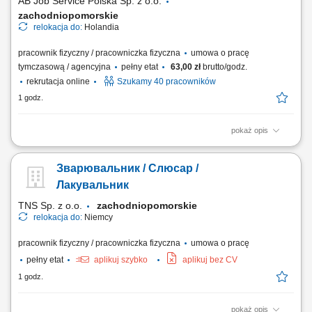
AB Job Service Polska Sp. z o.o.
zachodniopomorskie
relokacja do:
Holandia
pracownik fizyczny / pracowniczka fizyczna
umowa o pracę
tymczasową / agencyjna
pełny etat
63,00 zł
brutto/godz.
rekrutacja online
Szukamy 40 pracowników
1 godz.
pokaż opis
Opis stanowiska Ręczny zbiór jabłek i gruszek w nowoczesnych
sadach. Zbieranie owoców z wykorzystaniem platform sadowniczych
Зварювальник / Слюсар /
oraz drabin. Wstępna selekcja i przygotowanie owoców do transportu.
Układanie zebranych owoców w skrzynkach zgodnie z obowiązującymi
Лакувальник
standardami. Praca na świeżym...
TNS Sp. z o.o.
zachodniopomorskie
relokacja do:
Niemcy
pracownik fizyczny / pracowniczka fizyczna
umowa o pracę
pełny etat
aplikuj szybko
aplikuj bez CV
1 godz.
pokaż opis