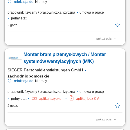
relokacja do:
Niemcy
pracownik fizyczny / pracowniczka fizyczna
umowa o pracę
pełny etat
2 godz.
pokaż opis
Opis stanowiska: Wykonywanie prac spawalniczych przy konstrukcjach
stalowych i elementach maszyn. Przygotowywanie części do spawania
Monter bram przemysłowych / Monter
na podstawie rysunku technicznego. Naprawa i konserwacja sprzętu
budowlanego oraz urządzeń wykorzystywanych podczas realizacji
systemów wentylacyjnych (M/K)
inwestycji. Usuwanie usterek...
SIEGER Personaldienstleistungen GmbH
zachodniopomorskie
relokacja do:
Niemcy
pracownik fizyczny / pracowniczka fizyczna
umowa o pracę
pełny etat
aplikuj szybko
aplikuj bez CV
2 godz.
pokaż opis
Zakres obowiązków montaż bram przemysłowych, montaż systemów