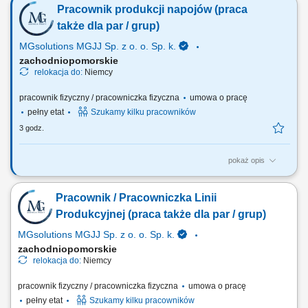
Pracownik produkcji napojów (praca
logistycznym liczącym 10–20 osób. Nadzór nad realizacją planów
produkcyjnych oraz terminowością zadań. Kontrola jakości produktów
także dla par / grup)
oraz przestrzeganie...
MGsolutions MGJJ Sp. z o. o. Sp. k.
zachodniopomorskie
relokacja do:
Niemcy
pracownik fizyczny / pracowniczka fizyczna
umowa o pracę
pełny etat
Szukamy kilku pracowników
3 godz.
pokaż opis
Opis stanowiska Proste prace produkcyjne przy taśmie (np. obsługa
prostych maszyn) Pakowanie napojów; Etykietowanie; Kontrola jakości;
Pracownik / Pracowniczka Linii
Inne prace pomocnicze;
Produkcyjnej (praca także dla par / grup)
MGsolutions MGJJ Sp. z o. o. Sp. k.
zachodniopomorskie
relokacja do:
Niemcy
pracownik fizyczny / pracowniczka fizyczna
umowa o pracę
pełny etat
Szukamy kilku pracowników