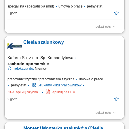
specjalista / specjalistka (mid)
umowa o pracę
pełny etat
2 godz.
pokaż opis
Sprzedaż szerokiej gamy nowych i używanych pojazdów użytkowych
(ciągniki siodłowe, naczepy) bez ograniczeń co do marki; Kompleksowe
Cieśla szalunkowy
doradztwo dla klientów B2B w zakresie zarządzania flotą oraz
finansowania; Aktywne rozwijanie i pozyskiwanie nowych rynków
sprzedażowych; Współpraca z...
Kaform Sp. z o.o. Sp. Komandytowa
zachodniopomorskie
relokacja do:
Niemcy
pracownik fizyczny / pracowniczka fizyczna
umowa o pracę
pełny etat
Szukamy kilku pracowników
aplikuj szybko
aplikuj bez CV
2 godz.
pokaż opis
Opis stanowiska: Szalowanie: ścian, stropów, słupów - praca
samodzielna i w zespołach; Praca z systemami szalunkowymi; Montaż
Monter / Monterka szalunków (Cieśla