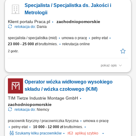
wentylacyjnych, prace ślusarskie i montażowe, obsługa elektronarzędzi,
Specjalista / Specjalistka ds. Jakości i
praca zgodnie z dokumentacją techniczną, dbanie o jakość wykonania i
porządek na miejscu pracy.
Metrologii
Klient portalu Praca.pl
zachodniopomorskie
relokacja do:
Dania
specjalista / specjalistka (mid)
umowa o pracę
pełny etat
23 000 - 25 000 zł
brutto/mies.
rekrutacja online
2 godz.
pokaż opis
Realizacja pomiarów detali i narzędzi przy wykorzystaniu
nowoczesnych systemów metrologicznych. Programowanie i obsługa
Operator wózka widłowego wysokiego
maszyn współrzędnościowych oraz analiza uzyskanych wyników.
Przygotowywanie raportów jakościowych i dokumentacji kontrolnej.
składu / wózka czołowego (K/M)
Współpraca z działami produkcyjnymi w...
TIM Tietze Industrie Montage GmbH
zachodniopomorskie
relokacja do:
Niemcy
pracownik fizyczny / pracowniczka fizyczna
umowa o pracę
pełny etat
10 000 - 12 000 zł
brutto/mies.
Szukamy kilku pracowników
aplikuj szybko