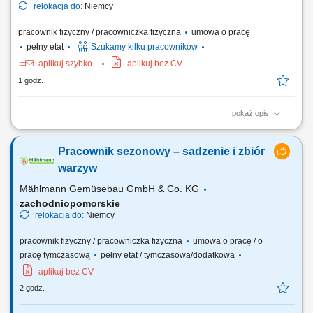
relokacja do:
Niemcy
pracownik fizyczny / pracowniczka fizyczna
umowa o pracę
pełny etat
Szukamy kilku pracowników
aplikuj szybko
aplikuj bez CV
1 godz.
pokaż opis
Praca obejmuje międzynarodowe montaże, instalacje oraz prace
serwisowe u klientów, głównie na terenie Europy. Zakres obowiązków
Pracownik sezonowy – sadzenie i zbiór
Montaż mechaniczny maszyn i urządzeń przemysłowych; Montaż
podzespołów mechanicznych, konstrukcji stalowych, rurociągów,
warzyw
wentylatorów, zaworów oraz innych...
Mählmann Gemüsebau GmbH & Co. KG
zachodniopomorskie
relokacja do:
Niemcy
pracownik fizyczny / pracowniczka fizyczna
umowa o pracę / o
pracę tymczasową
pełny etat / tymczasowa/dodatkowa
aplikuj bez CV
2 godz.