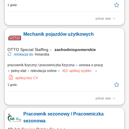
1 godz.
pokaż opis
Miejsce pracy stacjonarnej: Kraków lub Myślenice oraz budowy na
terenie całej Polski Forma zatrudnienia: umowa o pracę Opis
Mechanik pojazdów użytkowych
stanowiska kompleksowe prowadzenie projektów
elektroenergetycznych związanych z liniami kablowymi WN i
magazynami energii; nadzór nad realizacją robót elektrycznych...
OTTO Special Staffing
zachodniopomorskie
relokacja do:
Holandia
pracownik fizyczny / pracowniczka fizyczna
umowa o pracę
pełny etat
rekrutacja online
aplikuj szybko
aplikuj bez CV
1 godz.
pokaż opis
Twoje codzienne zadania Ty będziesz być odpowiedzialnym za
naprawa i kontrola ciężkiego sprzętu do recyklingu . Będziesz:
Pracownik sezonowy / Pracowniczka
Diagnozować i usuwać usterki w złożonych układach hydraulicznych i
mechanicznych; Serwisować i naprawiać elektryczne układy napędowe
sezonowa
oraz komponenty...