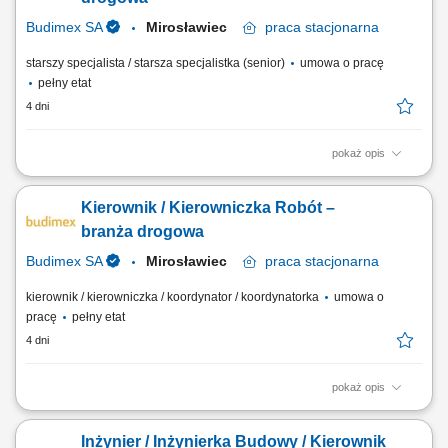
Sprawdzanie spójności dokumentów...
Budimex SA
Mirosławiec
praca
stacjonarna
starszy specjalista / starsza specjalistka (senior)
umowa o pracę
pełny etat
4 dni
pokaż opis
Twoje przyszłe zadania:‎ organizacja pracy zespołu podwykonawców
oraz sił własnych we współpracy z ‎kierownikiem robót w branży
Kierownik / Kierowniczka Robót –
drogowej,‎ przygotowywanie dokumentacji do odbiorów częściowych,
końcowych, weryfikacja dokumentacji projektowej i jej dystrybucja;
branża drogowa
współpraca z...
Budimex SA
Mirosławiec
praca
stacjonarna
kierownik / kierowniczka / koordynator / koordynatorka
umowa o
pracę
pełny etat
4 dni
pokaż opis
Twoje przyszłe zadania:‎ planowanie, organizacja i kontrola realizacji
robót drogowych na powierzonym odcinku,‎ prowadzenie robót zgodnie
Inżynier / Inżynierka Budowy / Kierownik
z harmonogramem oraz koordynacja robót z innymi branżami,‎