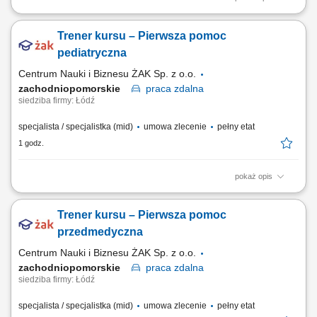
ЗВАРЮВАЛЬНИКИ - зварювання напівавтоматом MAG 135 всі
позиції; СЛЮСАР – шліфування, зачистка зварних швів; МОНТАЖ –
Trener kursu – Pierwsza pomoc
уміння читати технічний рисунок; монтаж металоконструкцій;
ФАРБУВАЛЬНИК - фарбування пістолетом; ЕЛЕКТРИК -
pediatryczna
МОНТАЖНИК - монтаж електроустановки.
Centrum Nauki i Biznesu ŻAK Sp. z o.o.
zachodniopomorskie
praca
zdalna
siedziba firmy: Łódź
specjalista / specjalistka (mid)
umowa zlecenie
pełny etat
1 godz.
pokaż opis
Nazwa kursu: Pierwsza pomoc pediatryczna Czas trwania: 6 godzin
dydaktycznych Region: cała Polska
Trener kursu – Pierwsza pomoc
przedmedyczna
Centrum Nauki i Biznesu ŻAK Sp. z o.o.
zachodniopomorskie
praca
zdalna
siedziba firmy: Łódź
specjalista / specjalistka (mid)
umowa zlecenie
pełny etat