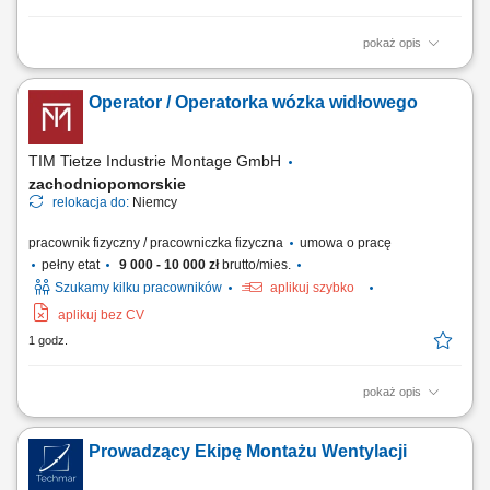
pokaż opis
Opis stanowiska Praca przy produkcji gotowych produktów
spożywczych, takich jak naleśniki i poffertjes. Pakowanie wyrobów oraz
Operator / Operatorka wózka widłowego
przygotowywanie produktów do dalszej wysyłki. Kontrola jakości
produktów zgodnie z obowiązującymi standardami. Dbanie o czystość i
porządek na stanowisku pracy....
TIM Tietze Industrie Montage GmbH
zachodniopomorskie
relokacja do:
Niemcy
pracownik fizyczny / pracowniczka fizyczna
umowa o pracę
pełny etat
9 000 - 10 000 zł
brutto/mies.
Szukamy kilku pracowników
aplikuj szybko
aplikuj bez CV
1 godz.
pokaż opis
Opis stanowiska: obsługa wózka transportowego lub pojazdu
logistycznego na terenie zakładu, dostarczanie komponentów i
Prowadzący Ekipę Montażu Wentylacji
materiałów na linię produkcyjną, realizacja bieżących zadań
magazynowych i logistycznych, dbanie o ciągłość pracy produkcji oraz