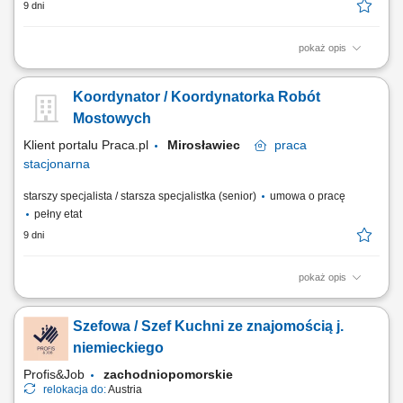
9 dni
pokaż opis
planowanie i nadzorowanie realizacji robót drogowych zgodnie z
harmonogramem inwestycji, koordynowanie pracy zespołów
Koordynator / Koordynatorka Robót
wykonawczych, podwykonawców oraz dostawców, kontrolowanie
jakości wykonywanych robót oraz zgodności z dokumentacją
Mostowych
techniczną, prowadzenie dokumentacji budowy, w tym...
Klient portalu Praca.pl
Mirosławiec
praca
stacjonarna
starszy specjalista / starsza specjalistka (senior)
umowa o pracę
pełny etat
9 dni
pokaż opis
wspieranie realizacji robót przy budowie i modernizacji obiektów
mostowych, koordynowanie pracy podwykonawców oraz zespołów
Szefowa / Szef Kuchni ze znajomością j.
wykonawczych zgodnie z harmonogramem, przygotowywanie
dokumentacji niezbędnej do odbiorów robót, analiza i weryfikacja
niemieckiego
dokumentacji projektowej, współpraca z...
Profis&Job
zachodniopomorskie
relokacja do:
Austria