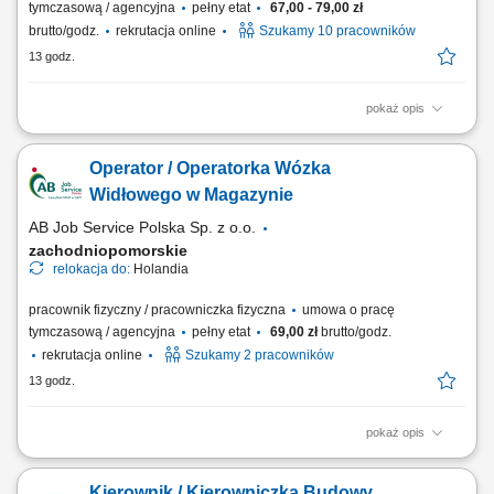
tymczasową / agencyjna
pełny etat
67,00 - 79,00 zł
brutto/godz.
rekrutacja online
Szukamy 10 pracowników
13 godz.
pokaż opis
Opis stanowiska realizacja zadań na linii produkcyjnej w zakładzie
przetwórstwa drobiowego, zawieszanie drobiu na elementach
Operator / Operatorka Wózka
transportowych linii produkcyjnej, utrzymywanie porządku w miejscu
wykonywania obowiązków, przestrzeganie obowiązujących procedur
Widłowego w Magazynie
jakości i bezpieczeństwa,...
AB Job Service Polska Sp. z o.o.
zachodniopomorskie
relokacja do:
Holandia
pracownik fizyczny / pracowniczka fizyczna
umowa o pracę
tymczasową / agencyjna
pełny etat
69,00 zł
brutto/godz.
rekrutacja online
Szukamy 2 pracowników
13 godz.
pokaż opis
Opis stanowiska transport produktów spożywczych przy użyciu wózków
widłowych, odkładanie palet na regały wysokiego składowania, obsługa
Kierownik / Kierowniczka Budowy