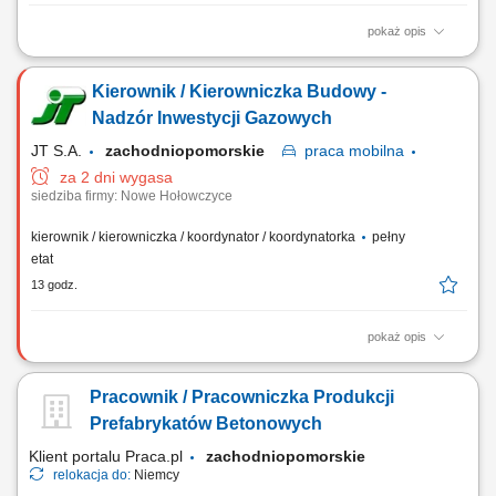
pokaż opis
Opis stanowiska Samodzielne prowadzenie powierzonej sekcji
kuchennej i sprawna realizacja zamówień gości restauracji.
Kierownik / Kierowniczka Budowy -
Monitorowanie standardów jakościowych oraz dbałość o powtarzalność
doskonałego smaku potraw. Koordynowanie codziennych procesów na
Nadzór Inwestycji Gazowych
zapleczu, w tym kontrola rotacji...
JT S.A.
zachodniopomorskie
praca
mobilna
za 2 dni wygasa
siedziba firmy: Nowe Hołowczyce
kierownik / kierowniczka / koordynator / koordynatorka
pełny
etat
13 godz.
pokaż opis
Miejsce pracy: budowy na terenie całego kraju Opis stanowiska
Realizacja projektów infrastrukturalnych i przemysłowych, w tym
Pracownik / Pracowniczka Produkcji
gazociągi wysokiego ciśnienia oraz stacje i tłocznie gazowe, Bieżący
nadzór nad pracami budowlanymi i dokumentacją kontraktową,
Prefabrykatów Betonowych
Sporządzanie zestawień...
Klient portalu Praca.pl
zachodniopomorskie
relokacja do:
Niemcy