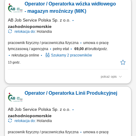
Operator / Operatorka wózka widłowego
świeże i mrożone wyroby drobiowe dla klientów B2B w całej Europie,
dostosowując produkty do indywidualnych zamówień. Zakres
- magazyn mroźniczy (M/K)
obowiązków Praca w...
AB Job Service Polska Sp. z o.o.
zachodniopomorskie
relokacja do:
Holandia
pracownik fizyczny / pracowniczka fizyczna
umowa o pracę
tymczasową / agencyjna
pełny etat
69,00 zł
brutto/godz.
rekrutacja online
Szukamy 2 pracowników
13 godz.
pokaż opis
Firma działająca w obszarze magazynowania i logistyki.
Przedsiębiorstwo zajmuje się składowaniem towarów, obsługą
Operator / Operatorka Linii Produkcyjnej
zamówień oraz dystrybucją produktów do klientów. Magazyn jest
przystosowany do sprawnej obsługi procesów logistycznych i zapewnia
terminową realizację wysyłek. Firma...
AB Job Service Polska Sp. z o.o.
zachodniopomorskie
relokacja do:
Holandia
pracownik fizyczny / pracowniczka fizyczna
umowa o pracę