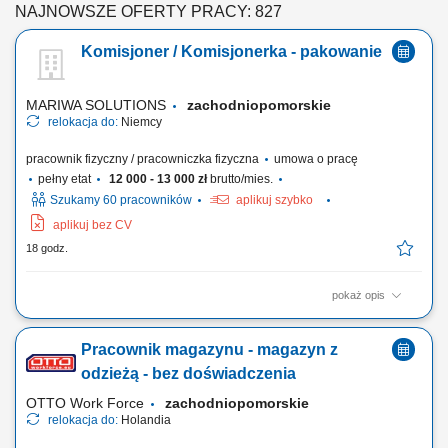
NAJNOWSZE OFERTY PRACY: 827
Komisjoner / Komisjonerka - pakowanie
MARIWA SOLUTIONS
zachodniopomorskie
relokacja do:
Niemcy
pracownik fizyczny / pracowniczka fizyczna
umowa o pracę
pełny etat
12 000 - 13 000 zł
brutto/mies.
Szukamy 60 pracowników
aplikuj szybko
aplikuj bez CV
18 godz.
pokaż opis
Opis stanowiska Precyzyjne komisjonowanie: zbieranie artykułów
magazynowych z kategorii non-food, dbając o każdy szczegół.
Pracownik magazynu - magazyn z
Mistrzostwo w pakowaniu: staranne pakowanie i przygotowywanie
towaru, tak aby bezpiecznie dotarł do celu. Obsługa systemu: intuicyjna
odzieżą - bez doświadczenia
obsługa prostego systemu...
OTTO Work Force
zachodniopomorskie
relokacja do:
Holandia