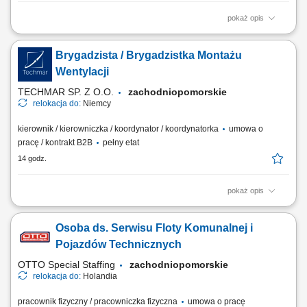
pokaż opis
Twoje zadania montaż konstrukcji stalowych i aparatury stalowej
(zbiorniki, rurociągi, silosy), prace ślusarskie, prace zgodnie z
Brygadzista / Brygadzistka Montażu
rysunkiem technicznym.
Wentylacji
TECHMAR SP. Z O.O.
zachodniopomorskie
relokacja do:
Niemcy
kierownik / kierowniczka / koordynator / koordynatorka
umowa o
pracę / kontrakt B2B
pełny etat
14 godz.
pokaż opis
Miejsce pracy: Niemcy Zakres obowiązków: Organizowanie i
koordynowanie pracy zespołu monterów instalacji wentylacyjnych.
Osoba ds. Serwisu Floty Komunalnej i
Współpraca z kierownictwem budowy po stronie niemieckiej.
Nadzorowanie jakości oraz terminowej realizacji prac montażowych.
Pojazdów Technicznych
Wspieranie zespołu podczas wykonywania prac...
OTTO Special Staffing
zachodniopomorskie
relokacja do:
Holandia
pracownik fizyczny / pracowniczka fizyczna
umowa o pracę