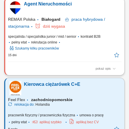
Agent Nieruchomości
zaawansowanych). Budowanie własnej marki na rynku dzięki wsparciu
marketingowemu i technologicznemu. Nawiązywanie relacji z klientami
oraz współpraca z innymi...
REMAX Polska
Białogard
praca
hybrydowa /
stacjonarna
dziś wygasa
specjalista / specjalistka junior / mid / senior
kontrakt B2B
pełny etat
rekrutacja online
Szukamy kilku pracowników
15 dni
pokaż opis
Co otrzymasz jako agent nieruchomości REMAX? wiedzę, która da Ci
możliwość pracowania TYLKO na umowach ekskluzywnych, tzw. na
Kierowca ciężarówek C+E
wyłączność europejskie certyfikowane szkolenia podstawowe, dzięki
którym będziesz profesjonalnym, skutecznym agentem nieruchomości
przeprowadzającym transakcje...
Feel Flex
zachodniopomorskie
relokacja do:
Holandia
pracownik fizyczny / pracowniczka fizyczna
umowa o pracę
pełny etat
aplikuj szybko
aplikuj bez CV