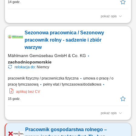
14 godz.
pokaż opis
Budowa, okablowywanie oraz uruchomienie szaf sterowniczych i
zestawów rozdzielnic; Kontrola podzespołów, Montaż płyt
Sezonowa pracownica / Sezonowy
montażowych, szyn montażowych, kanałów kablowych, transformatorów
i wyłączników, Wiercenie, gwintowanie lub wycinanie otworów na
pracownik rolny - sadzenie i zbiór
przepusty kablowe bądź wyświetlacze;...
warzyw
Mählmann Gemüsebau GmbH & Co. KG
zachodniopomorskie
relokacja do:
Niemcy
pracownik fizyczny / pracowniczka fizyczna
umowa o pracę / o
pracę tymczasową
pełny etat / tymczasowa/dodatkowa
aplikuj bez CV
15 godz.
pokaż opis
Opis stanowiska: Praca przy zbieraniu warzyw zarówno grupowo, jak i
indywidualnie, oraz inne prace po 13,90 €/godz. netto. Zakres
Pracownik gospodarstwa rolnego –
obowiązków: Sadzenie, zbieranie, pakowanie, sortowanie i mycie