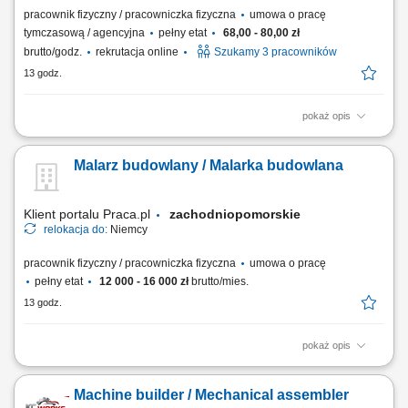
pracownik fizyczny / pracowniczka fizyczna
umowa o pracę
tymczasową / agencyjna
pełny etat
68,00 - 80,00 zł
brutto/godz.
rekrutacja online
Szukamy 3 pracowników
13 godz.
pokaż opis
Chcesz zacząć pracę za granicą i szukasz stabilnego zatrudnienia w
renomowanej firmie? Dołącz do zespołu magazynowego i zyskaj
Malarz budowlany / Malarka budowlana
konkurencyjne wynagrodzenie, bezpieczne zakwaterowanie oraz
wsparcie na każdym etapie pracy. Nawet jeśli nie masz dużego
doświadczenia – wszystkiego Cię...
Klient portalu Praca.pl
zachodniopomorskie
relokacja do:
Niemcy
pracownik fizyczny / pracowniczka fizyczna
umowa o pracę
pełny etat
12 000 - 16 000 zł
brutto/mies.
13 godz.
pokaż opis
Malowanie ścian, sufitów oraz elewacji budynków. Tapetowanie i
przygotowywanie powierzchni poprzez szlifowanie oraz szpachlowanie.
Machine builder / Mechanical assembler
Wykonywanie prac elewacyjnych i ociepleń w technologii ETICS. Praca