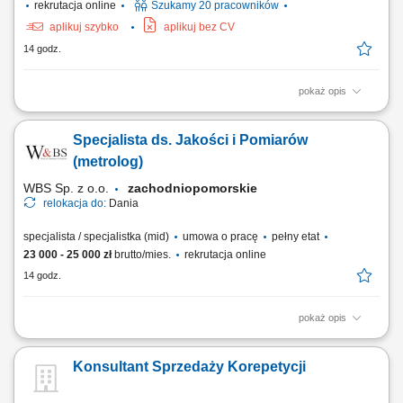
rekrutacja online
Szukamy 20 pracowników
aplikuj szybko
aplikuj bez CV
14 godz.
pokaż opis
Realizować prace remontowe w domkach kempingowych zgodnie z
listą zadań (35h/tydzień) Malować powierzchnie, montować listwy
Specjalista ds. Jakości i Pomiarów
narożne oraz systemy prysznicowe; Kłaść linoleum, wykładziny
podłogowe oraz wymieniać punkty świetlne i kontakty;
(metrolog)
WBS Sp. z o.o.
zachodniopomorskie
relokacja do:
Dania
specjalista / specjalistka (mid)
umowa o pracę
pełny etat
23 000 - 25 000 zł
brutto/mies.
rekrutacja online
14 godz.
pokaż opis
Miejsce pracy: Dania Wynagrodzenie: 23 000-25 000 PLN brutto Jeśli
masz doświadczenie w metrologii i chcesz pracować w
Konsultant Sprzedaży Korepetycji
międzynarodowym środowisku, ta oferta jest dla Ciebie! Szukamy
specjalisty, który będzie odpowiedzialny za precyzyjne pomiary i
kontrolę jakości, wykorzystując nowoczesne...