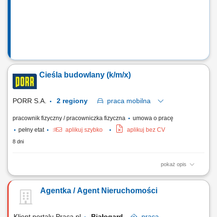
drewnianych wykorzystywanych przy...
Cieśla budowlany (k/m/x)
PORR S.A.
2 regiony
praca
mobilna
pracownik fizyczny / pracowniczka fizyczna
umowa o pracę
pełny etat
aplikuj szybko
aplikuj bez CV
8 dni
pokaż opis
Opis stanowiska: Prowadzenie kompleksowych prac ciesielskich przy
wznoszeniu obiektów i składaniu elementów drewnianych. Składanie,
Agentka / Agent Nieruchomości
instalacja oraz późniejszy demontaż nowoczesnych systemów
szalunkowych i konstrukcji pomocniczych. Ręczna oraz maszynowa
obróbka drewna budowlanego i...
Klient portalu Praca.pl
Białogard
praca