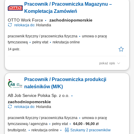
Pracownik / Pracowniczka Magazynu –
podstawie dostarczonych planów i rysunków technicznych; Realizacja
zadań montażowych zgodnie z instrukcjami i wytycznymi przełożonych;
Kompletacja Zamówień
Prawidłowe i skrupulatne...
OTTO Work Force
zachodniopomorskie
relokacja do:
Holandia
pracownik fizyczny / pracowniczka fizyczna
umowa o pracę
tymczasową
pełny etat
rekrutacja online
14 godz.
pokaż opis
Opis stanowiska: Kompletowanie zamówień przy użyciu skanera lub
systemu głosowego. Przygotowywanie produktów do wysyłki zgodnie z
Pracownik / Pracowniczka produkcji
zamówieniami klientów. Obsługa wózków magazynowych typu EPT
oraz urządzeń do transportu wewnętrznego. Zabezpieczanie palet i
naleśników (M/K)
przygotowywanie ich do...
AB Job Service Polska Sp. z o.o.
zachodniopomorskie
relokacja do:
Holandia
pracownik fizyczny / pracowniczka fizyczna
umowa o pracę
tymczasową / agencyjna
pełny etat
64,00 - 96,00 zł
brutto/godz.
rekrutacja online
Szukamy 2 pracowników