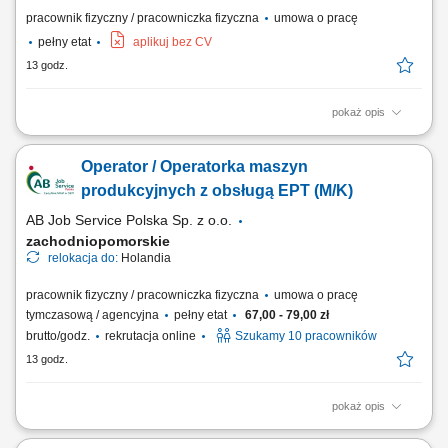
pracownik fizyczny / pracowniczka fizyczna
umowa o pracę
pełny etat
aplikuj bez CV
13 godz.
pokaż opis
Udział w produkcji prefabrykatów betonowych. Obsługa maszyn i
urządzeń produkcyjnych. Wykonywanie prac związanych z
Operator / Operatorka maszyn
betonowaniem, zbrojeniem i przygotowaniem szalunków. Kontrola
jakości wykonywanych elementów. Przestrzeganie zasad
produkcyjnych z obsługą EPT (M/K)
bezpieczeństwa i standardów obowiązujących na produkcji.
AB Job Service Polska Sp. z o.o.
zachodniopomorskie
relokacja do:
Holandia
pracownik fizyczny / pracowniczka fizyczna
umowa o pracę
tymczasową / agencyjna
pełny etat
67,00 - 79,00 zł
brutto/godz.
rekrutacja online
Szukamy 10 pracowników
13 godz.
pokaż opis
Nowoczesna holenderska firma z branży spożywczej, specjalizująca się
w uboju, przetwórstwie i pakowaniu drobiu. Przedsiębiorstwo produkuje