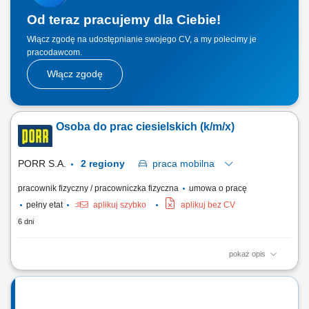
Od teraz pracujemy dla Ciebie!
Włącz zgodę na udostępnianie swojego CV, a my polecimy je
pracodawcom.
Włącz zgodę
Osoba do prac ciesielskich (k/m/x)
PORR S.A.
2 regiony
praca
mobilna
pracownik fizyczny / pracowniczka fizyczna
umowa o pracę
pełny etat
aplikuj szybko
aplikuj bez CV
6 dni
pokaż opis
Opis stanowiska: Przygotowywanie, wymiarowanie oraz montowanie
konstrukcji drewnianych na potrzebę inwestycji. Sprawna obsługa i
montaż wielkogabarytowych lub drobnowymiarowych deskowań
budowlanych. Pielęgnacja oraz prawidłowe przygotowanie materiałów