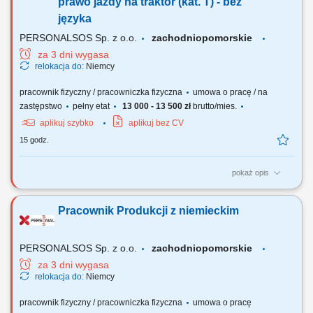
warzyw. Praca na polu oraz w hali. Wymagania: Dyspozycja na okres
prawo jazdy na traktor (kat. T) - bez
umowy. Dobra kondycja fizyczna....
języka
PERSONALSOS Sp. z o.o.
zachodniopomorskie
za 3 dni wygasa
relokacja do:
Niemcy
pracownik fizyczny / pracowniczka fizyczna
umowa o pracę / na
zastępstwo
pełny etat
13 000 - 13 500 zł
brutto/mies.
aplikuj szybko
aplikuj bez CV
15 godz.
pokaż opis
Zakres obowiązków: przygotowanie i rozwijanie mat wegetacyjnych na
polu, pakowanie mat na palety, workowanie nawozów, obsługa maszyn
Pracownik Produkcji z niemieckim
rolniczych.
PERSONALSOS Sp. z o.o.
zachodniopomorskie
za 3 dni wygasa
relokacja do:
Niemcy
pracownik fizyczny / pracowniczka fizyczna
umowa o pracę