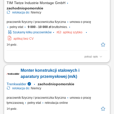
TIM Tietze Industrie Montage GmbH
zachodniopomorskie
relokacja do:
Niemcy
pracownik fizyczny / pracowniczka fizyczna
umowa o pracę
pełny etat
9 000 - 10 000 zł
brutto/mies.
Szukamy kilku pracowników
aplikuj szybko
aplikuj bez CV
14 godz.
pokaż opis
Zakres obowiązków obsługa wózka widłowego lub schleppera;
dostarczanie komponentów na linię produkcyjną; zapewnienie ciągłości
Monter konstrukcji stalowych i
produkcji; realizacja zadań logistycznych na terenie zakładu;
Wymagania prawo jazdy wymagane od każdego kandydata; gotowość
aparatury przemysłowej (m/k)
do pracy zmianowej; motywacja do...
Trenkwalder
zachodniopomorskie
relokacja do:
Niemcy
pracownik fizyczny / pracowniczka fizyczna
umowa o pracę
tymczasową
pełny etat
rekrutacja online
14 godz.