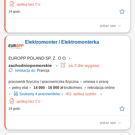
aplikuj bez CV
14 godz.
pokaż opis
Zadania Wykonywanie prac lakierniczych w specjalistycznej kabinie na
pociągach i wagonach pasażerskich; Prace przygotowawcze przed
Elektromonter / Elektromonterka
lakierowaniem: czyszczenie, odtłuszczanie, szlifowanie oraz oklejanie
powierzchni; Przygotowywanie mieszanek lakierniczych według
określonych receptur i wymagań...
EUROPP POLAND SP. Z. O O.
zachodniopomorskie
za 3 dni wygasa
relokacja do:
Francja
pracownik fizyczny / pracowniczka fizyczna
umowa o pracę
pełny etat
14 000 - 16 000 zł
brutto/mies.
rekrutacja online
Szukamy 4 pracowników
aplikuj szybko
aplikuj bez CV
14 godz.
pokaż opis
Zadania Przygotowanie oraz montaż wiązek kablowych w wagonach i
pociągach osobowych; Instalowanie wyposażenia elektrycznego na