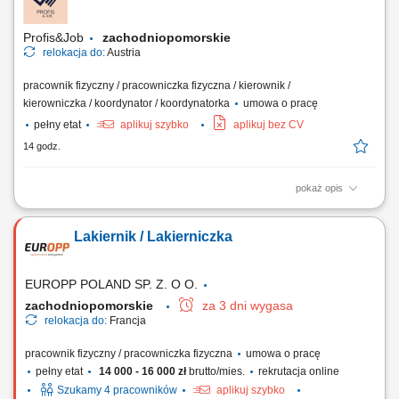
Profis&Job
zachodniopomorskie
relokacja do:
Austria
pracownik fizyczny / pracowniczka fizyczna / kierownik /
kierowniczka / koordynator / koordynatorka
umowa o pracę
pełny etat
aplikuj szybko
aplikuj bez CV
14 godz.
pokaż opis
Wymagania: Doświadczenie w kuchni na stanowisku szefa kuchni;
Wykształcenie na stanowisko kucharza - atut lub wystarczające
Lakiernik / Lakierniczka
doświadczenie Niemiecki od A2; Angielski jest zaletą; Przygotowywanie
dań zgodnie z menu lokalu; Przestrzeganie przepisów higienicznych;
Praca w zespole; Odpowiedzialny...
EUROPP POLAND SP. Z. O O.
zachodniopomorskie
za 3 dni wygasa
relokacja do:
Francja
pracownik fizyczny / pracowniczka fizyczna
umowa o pracę
pełny etat
14 000 - 16 000 zł
brutto/mies.
rekrutacja online
Szukamy 4 pracowników
aplikuj szybko