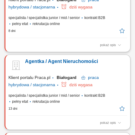
hybrydowa / stacjonarna
dziś wygasa
specjalista / specjalistka junior / mid / senior
kontrakt B2B
pełny etat
rekrutacja online
8 dni
pokaż opis
Gotowość do prowadzenia działalności gospodarczej. Samodzielność i
bardzo dobra organizacja pracy. Wysoka kultura osobista i
Agentka / Agent Nieruchomości
odpowiedzialność. Nastawienie na realizację celów i rozwój zawodowy.
Systematyczność i zaangażowanie. Mile widziane doświadczenie w
sprzedaży lub branży...
Klient portalu Praca.pl
Białogard
praca
hybrydowa / stacjonarna
dziś wygasa
specjalista / specjalistka junior / mid / senior
kontrakt B2B
pełny etat
rekrutacja online
13 dni
pokaż opis
Obsługa transakcji nieruchomości na zasadzie wyłączności. Rozwijanie
kompetencji w ramach certyfikowanych szkoleń (podstawowych i