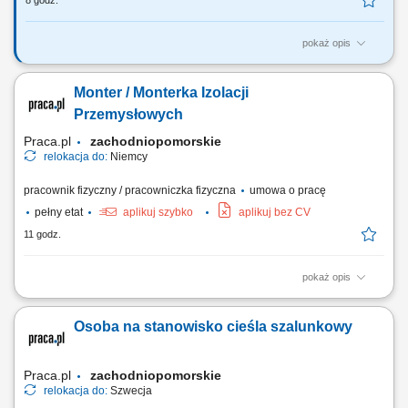
8 godz.
pokaż opis
Nasi kierowcy pracują jako: Kierowcy dystrybucji marketów
spożywczych; Kierowcy ciężarówek recyklingu; Kierowcy ciężarówek
Monter / Monterka Izolacji
chłodnia, izoterma; Kierowców Terbergów (placowych) Uwaga nie
posiadamy ofert dla kierowców na trasach międzynarodowych i
Przemysłowych
chcących pracować w tzw systemie!
Praca.pl
zachodniopomorskie
relokacja do:
Niemcy
pracownik fizyczny / pracowniczka fizyczna
umowa o pracę
pełny etat
aplikuj szybko
aplikuj bez CV
11 godz.
pokaż opis
Opis stanowiska: Kompleksowy montaż oraz demontaż systemów
izolacji ciepłochronnej i zimnochronnej na obiektach przemysłowych.
Osoba na stanowisko cieśla szalunkowy
Prowadzenie prac instalacyjnych bezpośrednio na ciągach
rurociągowych, instalacjach technicznych oraz zbiornikach
wielkogabarytowych. Zakładanie materiałów...
Praca.pl
zachodniopomorskie
relokacja do:
Szwecja