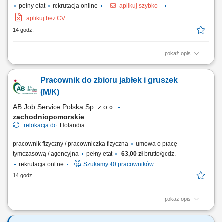
pełny etat
rekrutacja online
aplikuj szybko
aplikuj bez CV
14 godz.
pokaż opis
Opis stanowiska bieżąca obsługa techniczna oraz serwis ciężkich
pojazdów i urządzeń recyklingowych; diagnozowanie awarii w układach
Pracownik do zbioru jabłek i gruszek
hydraulicznych, mechanicznych i elektrycznych; wykonywanie napraw
oraz okresowych przeglądów floty; kontrola i nadzór nad systemami
(M/K)
sterowania, czujnikami...
AB Job Service Polska Sp. z o.o.
zachodniopomorskie
relokacja do:
Holandia
pracownik fizyczny / pracowniczka fizyczna
umowa o pracę
tymczasową / agencyjna
pełny etat
63,00 zł
brutto/godz.
rekrutacja online
Szukamy 40 pracowników
14 godz.
pokaż opis
Zakres obowiązków ręczny zbiór jabłek i gruszek w sadach, praca z
wykorzystaniem drabinek oraz platform sadowniczych, wstępna