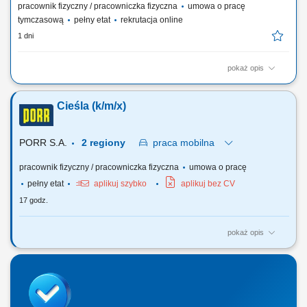
pracownik fizyczny / pracowniczka fizyczna
umowa o pracę
tymczasową
pełny etat
rekrutacja online
1 dni
pokaż opis
Otrzymujesz pełną stawkę godzinową brutto w wysokości 16,36 €. Na tę
kwotę składa się podstawowe wynagrodzenie w wysokości 15,15 € za
Cieśla (k/m/x)
godzinę oraz dodatek ADV, dodatek urlopowy i udział w zyskach. W
zależności od Twoich obowiązków możesz też otrzymać dodatkowe
dodatki, takie...
PORR S.A.
2 regiony
praca
mobilna
pracownik fizyczny / pracowniczka fizyczna
umowa o pracę
pełny etat
aplikuj szybko
aplikuj bez CV
17 godz.
pokaż opis
Twoje zadanie: Wykonywanie i montaż konstrukcji ciesielskich. Montaż i
demontaż systemów deskowań oraz elementów konstrukcyjnych.
Wykonywanie prac związanych z przygotowaniem i obróbką elementów
drewnianych na budowie. Wykonywanie innych zadań zleconych przez
przełożonego....