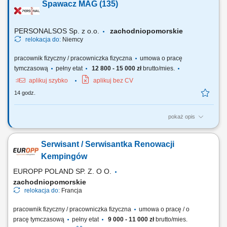
Spawacz MAG (135)
selekcja zebranych owoców, układanie owoców w skrzynkach zgodnie
z wytycznymi. Wymagania gotowość do wyjazdu na okres 3–6 tygodni
(lub dłużej), chęć do pracy...
PERSONALSOS Sp. z o.o.
zachodniopomorskie
relokacja do:
Niemcy
pracownik fizyczny / pracowniczka fizyczna
umowa o pracę
tymczasową
pełny etat
12 800 - 15 000 zł
brutto/mies.
aplikuj szybko
aplikuj bez CV
14 godz.
pokaż opis
Zadania: Spawanie metodą MAG 135 (drut lity w osłonie gazu
aktywnego) Samodzielna realizacja powierzonych zadań zgodnie z
Serwisant / Serwisantka Renowacji
dokumentacją techniczną; Dbanie o jakość wykonywanych spoin;
Kempingów
EUROPP POLAND SP. Z. O O.
zachodniopomorskie
relokacja do:
Francja
pracownik fizyczny / pracowniczka fizyczna
umowa o pracę / o
pracę tymczasową
pełny etat
9 000 - 11 000 zł
brutto/mies.