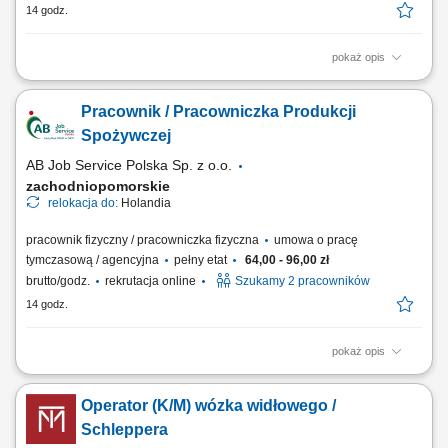
14 godz.
pokaż opis
Zakres obowiązków będziesz zajmować się pakowaniem produktów
oraz przygotowywaniem ich do wysyłki, pakowanie i przygotowywanie
Pracownik / Pracowniczka Produkcji
produktów do wysyłki, kontrola jakości, dbanie o porządek na
stanowisku pracy, praca zgodnie z zasadami higieny i bezpieczeństwa,
Spożywczej
dodatkowy plus? Regularnie...
AB Job Service Polska Sp. z o.o.
zachodniopomorskie
relokacja do:
Holandia
pracownik fizyczny / pracowniczka fizyczna
umowa o pracę
tymczasową / agencyjna
pełny etat
64,00 - 96,00 zł
brutto/godz.
rekrutacja online
Szukamy 2 pracowników
14 godz.
pokaż opis
Opis stanowiska Pakowanie gotowych produktów spożywczych zgodnie
z wymaganiami jakościowymi. Przygotowywanie zamówień do
Operator (K/M) wózka widłowego /
transportu i dystrybucji. Sprawdzanie poprawności produktów oraz ich
jakości. Obsługa prostych procesów produkcyjnych na linii.
Schleppera
Utrzymywanie porządku w miejscu pracy....