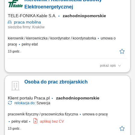
załadunków oraz rozładunków samochodów ciężarowych, kompletacja
zamówień przygotowywanych do wysyłki, rozmieszczanie towarów
Elektroenergetycznej
zgodnie z...
TELE-FONIKA Kable S.A.
zachodniopomorskie
praca
mobilna
siedziba firmy: Kraków
kierownik / kierowniczka / koordynator / koordynatorka
umowa o
pracę
pełny etat
13 godz.
pokaż opis
Miejsce pracy stacjonarnej: Kraków lub Myślenice oraz budowy na
terenie całej Polski Forma zatrudnienia: umowa o pracę Opis
Osoba do prac zbrojarskich
stanowiska prowadzenie inwestycji związanych z budową linii
kablowych wysokiego napięcia oraz magazynów energii;
koordynowanie prac budowlanych zgodnie z harmonogramem,...
Klient portalu Praca.pl
zachodniopomorskie
relokacja do:
Szwecja
pracownik fizyczny / pracowniczka fizyczna
umowa o pracę
pełny etat
aplikuj bez CV
13 godz.