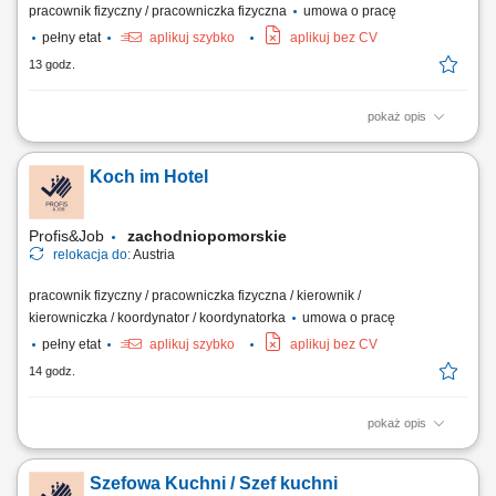
pracownik fizyczny / pracowniczka fizyczna
umowa o pracę
pełny etat
aplikuj szybko
aplikuj bez CV
13 godz.
pokaż opis
Zakres obowiązków: przygotowanie elementów stalowych do procesu
śrutowania, oczyszczanie powierzchni konstrukcji stalowych z rdzy i
Koch im Hotel
innych zanieczyszczeń, śrutowanie konstrukcji stalowych,
przygotowanie elementów do dalszej obróbki (oklejanie,
zabezpieczanie powierzchni), lakierowanie...
Profis&Job
zachodniopomorskie
relokacja do:
Austria
pracownik fizyczny / pracowniczka fizyczna / kierownik /
kierowniczka / koordynator / koordynatorka
umowa o pracę
pełny etat
aplikuj szybko
aplikuj bez CV
14 godz.
pokaż opis
Kostenfreie Unterkunft im Einzelzimmer und Verpflegung (gratis) 48
Stunden pro Woche Gehalt ab 2.200€ Netto und bis 3.150€, ja nach der
Szefowa Kuchni / Szef kuchni
Qualifikation und Erfahrung