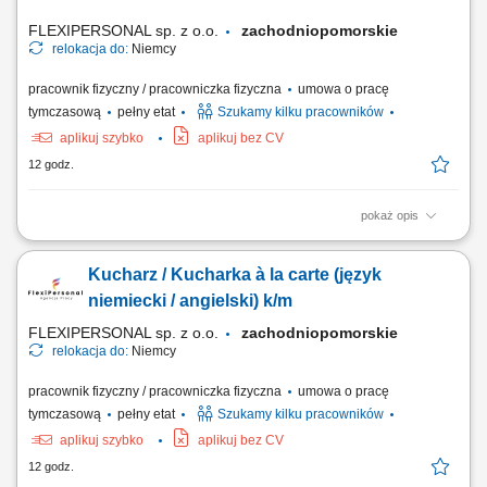
FLEXIPERSONAL sp. z o.o.
zachodniopomorskie
relokacja do:
Niemcy
pracownik fizyczny / pracowniczka fizyczna
umowa o pracę
tymczasową
pełny etat
Szukamy kilku pracowników
aplikuj szybko
aplikuj bez CV
12 godz.
pokaż opis
Opis stanowiska: Przygotowywanie dań à la carte; Dbanie o smak,
jakość i estetykę potraw; Współpraca z zespołem kuchni; Kontrola
Kucharz / Kucharka à la carte (język
zapasów i organizacja pracy; Utrzymanie porządku i standardów
higieny; Czego oczekujemy: Doświadczenia jako kucharz; Znajomości
niemiecki / angielski) k/m
pracy w kuchni restauracyjnej;...
FLEXIPERSONAL sp. z o.o.
zachodniopomorskie
relokacja do:
Niemcy
pracownik fizyczny / pracowniczka fizyczna
umowa o pracę
tymczasową
pełny etat
Szukamy kilku pracowników
aplikuj szybko
aplikuj bez CV
12 godz.