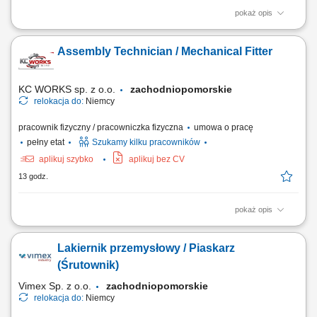
pokaż opis
Obowiązki: Prace przy oczyszczaniu odlewów z aluminium;
Prowadzenie bieżącej kontroli produktu na swoim stanowisku pracy i
Assembly Technician / Mechanical Fitter
zachowanie jego wysokiej jakości;
KC WORKS sp. z o.o.
zachodniopomorskie
relokacja do:
Niemcy
pracownik fizyczny / pracowniczka fizyczna
umowa o pracę
pełny etat
Szukamy kilku pracowników
aplikuj szybko
aplikuj bez CV
13 godz.
pokaż opis
The position includes international assembly, installation, and service
assignments at customer sites, mainly within Europe. Responsibilities
Lakiernik przemysłowy / Piaskarz
Mechanical assembly and installation of machines and industrial
equipment; Installation of mechanical components, steel structures,
(Śrutownik)
piping, fans, valves, and...
Vimex Sp. z o.o.
zachodniopomorskie
relokacja do:
Niemcy