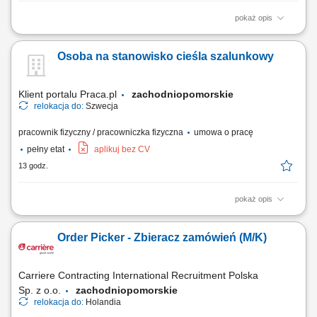
pokaż opis
Wykonywanie konstrukcji stalowych, zbrojenia, szkieletów i siatek
zbrojeniowych. Montaż prętów zbrojeniowych.
Osoba na stanowisko cieśla szalunkowy
Klient portalu Praca.pl
zachodniopomorskie
relokacja do:
Szwecja
pracownik fizyczny / pracowniczka fizyczna
umowa o pracę
pełny etat
aplikuj bez CV
13 godz.
pokaż opis
Wykonywanie prac z użyciem szalunków systemowych (np. PERI,
DOKA, ULMA). Realizacja prac związanych z betonowaniem. Obróbka,
Order Picker - Zbieracz zamówień (M/K)
kosmetyka i zacieranie powierzchni betonowych. Udział w prestiżowych
projektach budowlanych (np. ekologiczna huta stali, oczyszczalnia
ścieków, budowa elektrowni wiatrowych).
Carriere Contracting International Recruitment Polska
Sp. z o.o.
zachodniopomorskie
relokacja do:
Holandia