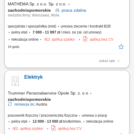
MATHEMA Sp. z o.o. Sp. z o.o.
zachodniopomorskie
praca
zdalna
siedziba firmy: Warszawa, Wola
specjalista / specjalistka (mid)
umowa zlecenie / kontrakt B2B
pełny etat
7 000 - 11 997 zł
/ mies. (w zal. od umowy)
rekrutacja online
aplikuj szybko
aplikuj bez CV
14 godz.
pokaż opis
Opis stanowiska: Zapewniamy ciepłą bazę klientów – zainteresowani
rodzice zapisują się sami. Praca w CRM systemie gdzie prowadzimy
Elektryk
klientów, wykonujemy połączenia przez IP-telefon i zapisujemy
wszystkie działania. Kontakt z rodzicem (telefon/SMS), analiza potrzeb
dziecka, dobór...
Trummer Personalservice Opole Sp. z. o o
zachodniopomorskie
relokacja do:
Austria
pracownik fizyczny / pracowniczka fizyczna
umowa o pracę
pełny etat
12 000 - 13 000 zł
brutto/mies.
rekrutacja online
aplikuj szybko
aplikuj bez CV