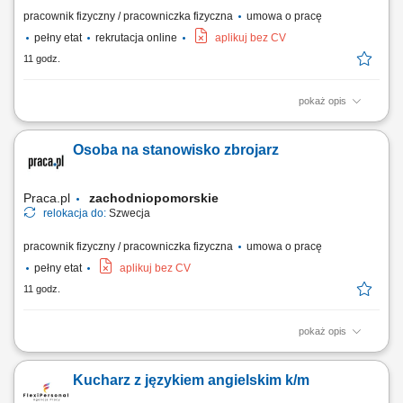
pracownik fizyczny / pracowniczka fizyczna
umowa o pracę
pełny etat
rekrutacja online
aplikuj bez CV
11 godz.
pokaż opis
Twój zakres obowiązków Montaż szalunków.
Osoba na stanowisko zbrojarz
Praca.pl
zachodniopomorskie
relokacja do:
Szwecja
pracownik fizyczny / pracowniczka fizyczna
umowa o pracę
pełny etat
aplikuj bez CV
11 godz.
pokaż opis
Opis stanowiska Tworzenie i montowanie konstrukcji stalowych, zbrojeń
oraz siatek zbrojeniowych.
Kucharz z językiem angielskim k/m