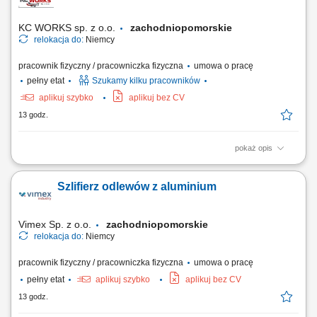
zgodnie z dokumentacją techniczną oraz standardami jakości.
KC WORKS sp. z o.o.
zachodniopomorskie
relokacja do:
Niemcy
pracownik fizyczny / pracowniczka fizyczna
umowa o pracę
pełny etat
Szukamy kilku pracowników
aplikuj szybko
aplikuj bez CV
13 godz.
pokaż opis
The work will be carried out at our production and assembly location in
Lindern, Germany. Responsibilities: Assembly of machines and
Szlifierz odlewów z aluminium
mechanical components; Installation of machine parts according to
technical drawings; Mechanical fitting and assembly work; Assembly of
steel structures, piping, fans,...
Vimex Sp. z o.o.
zachodniopomorskie
relokacja do:
Niemcy
pracownik fizyczny / pracowniczka fizyczna
umowa o pracę
pełny etat
aplikuj szybko
aplikuj bez CV
13 godz.