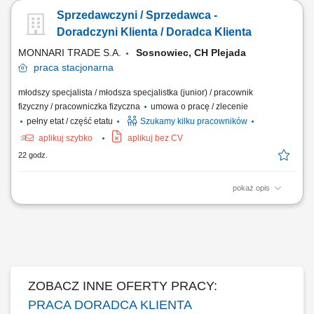
będziesz pracować na dziale oraz zdobywać wiedzę sprzedażową przy
Sprzedawczyni / Sprzedawca -
wsparciu opiekuna wdrożenia i zespołu, Aktywna sprzedaż i doradztwo:
będziesz sprzedawać i doradzać klientom w wyborze najlepszych
Doradczyni Klienta / Doradca Klienta
produktów i usług,...
MONNARI TRADE S.A.
Sosnowiec, CH Plejada
praca
stacjonarna
młodszy specjalista / młodsza specjalistka (junior) / pracownik
fizyczny / pracowniczka fizyczna
umowa o pracę / zlecenie
pełny etat / część etatu
Szukamy kilku pracowników
aplikuj szybko
aplikuj bez CV
22 godz.
pokaż opis
Salon Monnari Praca od zaraz Praca dla osób z doświadczeniem i bez
doświadczenia
ZOBACZ INNE OFERTY PRACY:
PRACA DORADCA KLIENTA