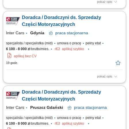
pokaż opis
Zadania, które na Ciebie czekają: Aktywne pozyskiwanie nowych klientów
biznesowych; Docieranie do właścicieli firm i decydentów
Doradca / Doradczyni ds. Sprzedaży
odpowiedzialnych za decyzje zakupowe; Prowadzenie rozmów
handlowych, spotkań oraz negocjacji z klientami; Identyfikacja potrzeb
Części Motoryzacyjnych
biznesowych klienta i przygotowanie...
Inter Cars
Gdynia
praca
stacjonarna
specjalista / specjalistka (mid)
umowa o pracę
pełny etat
6 100 - 8 000 zł
brutto/mies.
aplikuj szybko
aplikuj bez CV
19 godz.
pokaż opis
Opis stanowiska: Budowanie i rozwijanie współpracy z klientami oraz
partnerami biznesowymi. Przyjmowanie i realizacja zamówień na części
Doradca / Doradczyni ds. Sprzedaży
samochodowe. Doradztwo w zakresie doboru części zamiennych i
wyposażenia warsztatowego. Realizacja celów sprzedażowych oraz
Części Motoryzacyjnych
przygotowywanie bieżących raportów.
Inter Cars
Pruszcz Gdański
praca
stacjonarna
specjalista / specjalistka (mid)
umowa o pracę
pełny etat
6 100 - 8 000 zł
brutto/mies.
aplikuj szybko