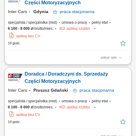
handlowych, spotkań oraz negocjacji z klientami; Identyfikacja potrzeb
Części Motoryzacyjnych
biznesowych klienta i przygotowanie...
Inter Cars
Gdynia
praca
stacjonarna
specjalista / specjalistka (mid)
umowa o pracę
pełny etat
6 100 - 8 000 zł
brutto/mies.
aplikuj szybko
aplikuj bez CV
19 godz.
pokaż opis
Opis stanowiska: Budowanie i rozwijanie współpracy z klientami oraz
partnerami biznesowymi. Przyjmowanie i realizacja zamówień na części
Doradca / Doradczyni ds. Sprzedaży
samochodowe. Doradztwo w zakresie doboru części zamiennych i
wyposażenia warsztatowego. Realizacja celów sprzedażowych oraz
Części Motoryzacyjnych
przygotowywanie bieżących raportów.
Inter Cars
Pruszcz Gdański
praca
stacjonarna
specjalista / specjalistka (mid)
umowa o pracę
pełny etat
6 100 - 8 000 zł
brutto/mies.
aplikuj szybko
aplikuj bez CV
19 godz.