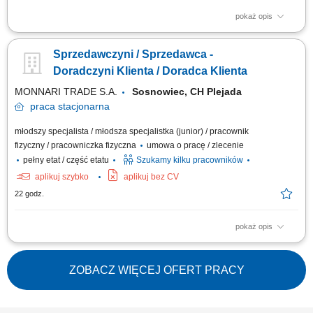
pokaż opis
Co będziesz robić? Twój start z Buddym: przez pierwsze 4 miesiące
będziesz pracować na dziale oraz zdobywać wiedzę sprzedażową przy
Sprzedawczyni / Sprzedawca -
wsparciu opiekuna wdrożenia i zespołu, Aktywna sprzedaż i doradztwo:
będziesz sprzedawać i doradzać klientom w wyborze najlepszych
Doradczyni Klienta / Doradca Klienta
produktów i usług,...
MONNARI TRADE S.A.
Sosnowiec, CH Plejada
praca
stacjonarna
młodszy specjalista / młodsza specjalistka (junior) / pracownik
fizyczny / pracowniczka fizyczna
umowa o pracę / zlecenie
pełny etat / część etatu
Szukamy kilku pracowników
aplikuj szybko
aplikuj bez CV
22 godz.
pokaż opis
Salon Monnari Praca od zaraz Praca dla osób z doświadczeniem i bez
doświadczenia
ZOBACZ WIĘCEJ OFERT PRACY