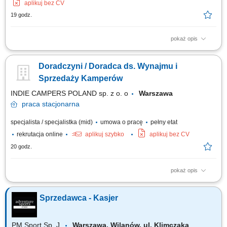
aplikuj bez CV
19 godz.
pokaż opis
Opis stanowiska: Budowanie i rozwijanie współpracy z klientami oraz
partnerami biznesowymi. Przyjmowanie i realizacja zamówień na części
Doradczyni / Doradca ds. Wynajmu i
samochodowe. Doradztwo w zakresie doboru części zamiennych i
wyposażenia warsztatowego. Realizacja celów sprzedażowych oraz
Sprzedaży Kamperów
przygotowywanie bieżących raportów.
INDIE CAMPERS POLAND sp. z o. o
Warszawa
praca
stacjonarna
specjalista / specjalistka (mid)
umowa o pracę
pełny etat
rekrutacja online
aplikuj szybko
aplikuj bez CV
20 godz.
pokaż opis
Zakres obowiązków: obsługa klientów zainteresowanych wynajmem i
zakupem kamperów, wydawanie oraz przyjmowanie pojazdów zgodnie z
Sprzedawca - Kasjer
obowiązującymi procedurami, prowadzenie prezentacji pojazdów i
omawianie ich funkcjonalności, identyfikowanie potrzeb klientów i
proponowanie odpowiednich...
PM Sport Sp. J.
Warszawa, Wilanów, ul. Klimczaka