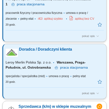
1
praca
stacjonarna
pracownik fizyczny / pracowniczka fizyczna
umowa o pracę /
zlecenie
pełny etat
aplikuj szybko
aplikuj bez CV
20 godz.
pokaż opis
Twój zakres obowiązków profesjonalna obsługa klienta; obsługa kasy
fiskalnej; dbałość o ekspozycje asortymentu i dobry wizerunek sklepu;
Doradca / Doradczyni klienta
bieżące uzupełnianie asortymentu sprzedawanego towaru;
Leroy Merlin Polska Sp. z o.o.
Warszawa, Praga-
Południe, ul. Ostrobramska
praca
stacjonarna
specjalista / specjalistka (mid)
umowa o pracę
pełny etat
20 godz.
pokaż opis
Co będziesz robić? Twój start z Buddym: przez pierwsze 4 miesiące
będziesz pracować na dziale oraz zdobywać wiedzę sprzedażową przy
Sprzedawca (k/m) w sklepie muzealnym
wsparciu opiekuna wdrożenia i zespołu, Aktywna sprzedaż i doradztwo: