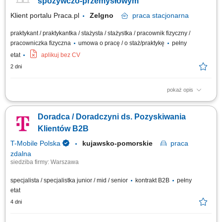
spożywczo-przemysłowym
Klient portalu Praca.pl
Zelgno
praca
stacjonarna
praktykant / praktykantka / stażysta / stażystka / pracownik fizyczny /
pracowniczka fizyczna
umowa o pracę / o staż/praktykę
pełny
etat
aplikuj bez CV
2 dni
pokaż opis
Prowadzenie rzetelnej obsługi klienta przy stanowisku kasowo-
sprzedażowym. Realizowanie transakcji finansowych za pomocą
Doradca / Doradczyni ds. Pozyskiwania
terminala płatniczego i kasy fiskalnej. Przyjmowanie nowych dostaw,
rozładunek produktów oraz dbanie o prawidłową ekspozycję towarów.
Klientów B2B
Analiza sprzedaży i samodzielne...
T-Mobile Polska
kujawsko-pomorskie
praca
zdalna
siedziba firmy: Warszawa
specjalista / specjalistka junior / mid / senior
kontrakt B2B
pełny
etat
4 dni