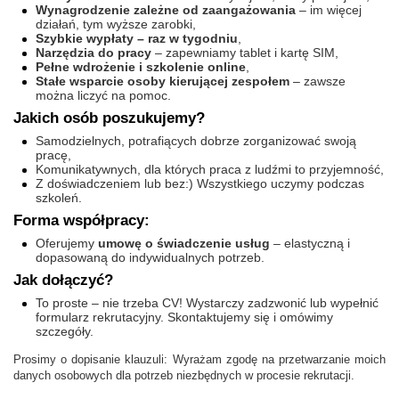
Wynagrodzenie zależne od zaangażowania
– im więcej
działań, tym wyższe zarobki,
Szybkie wypłaty – raz w tygodniu
,
Narzędzia do pracy
– zapewniamy tablet i kartę SIM,
Pełne wdrożenie i szkolenie online
,
Stałe wsparcie osoby kierującej zespołem
– zawsze
można liczyć na pomoc.
Jakich osób poszukujemy?
Samodzielnych, potrafiących dobrze zorganizować swoją
pracę,
Komunikatywnych, dla których praca z ludźmi to przyjemność,
Z doświadczeniem lub bez:) Wszystkiego uczymy podczas
szkoleń.
Forma współpracy:
Oferujemy
umowę o świadczenie usług
– elastyczną i
dopasowaną do indywidualnych potrzeb.
Jak dołączyć?
To proste – nie trzeba CV! Wystarczy zadzwonić lub wypełnić
formularz rekrutacyjny. Skontaktujemy się i omówimy
szczegóły.
Prosimy o dopisanie klauzuli: Wyrażam zgodę na przetwarzanie moich
danych osobowych dla potrzeb niezbędnych w procesie rekrutacji.