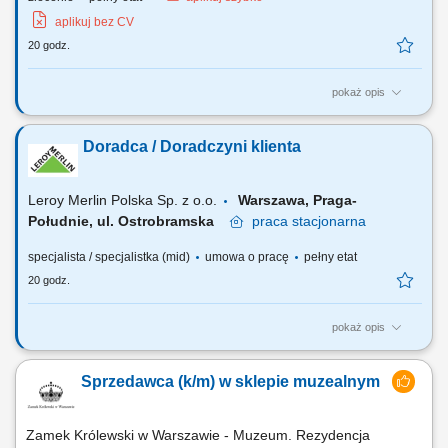
aplikuj bez CV
20 godz.
pokaż opis
Twój zakres obowiązków profesjonalna obsługa klienta; obsługa kasy
fiskalnej; dbałość o ekspozycje asortymentu i dobry wizerunek sklepu;
Doradca / Doradczyni klienta
bieżące uzupełnianie asortymentu sprzedawanego towaru;
Leroy Merlin Polska Sp. z o.o.
Warszawa, Praga-
Południe, ul. Ostrobramska
praca
stacjonarna
specjalista / specjalistka (mid)
umowa o pracę
pełny etat
20 godz.
pokaż opis
Co będziesz robić? Twój start z Buddym: przez pierwsze 4 miesiące
będziesz pracować na dziale oraz zdobywać wiedzę sprzedażową przy
Sprzedawca (k/m) w sklepie muzealnym
wsparciu opiekuna wdrożenia i zespołu, Aktywna sprzedaż i doradztwo:
będziesz sprzedawać i doradzać klientom w wyborze najlepszych
produktów i usług,...
Zamek Królewski w Warszawie - Muzeum. Rezydencja