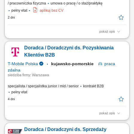
/ pracowniczka fizyczna
umowa o pracę / o staż/praktykę
pełny etat
aplikuj bez CV
2 dni
pokaż opis
Prowadzenie rzetelnej obsługi klienta przy stanowisku kasowo-
sprzedażowym. Realizowanie transakcji finansowych za pomocą
Doradca / Doradczyni ds. Pozyskiwania
terminala płatniczego i kasy fiskalnej. Przyjmowanie nowych dostaw,
rozładunek produktów oraz dbanie o prawidłową ekspozycję towarów.
Klientów B2B
Analiza sprzedaży i samodzielne...
T-Mobile Polska
kujawsko-pomorskie
praca
zdalna
siedziba firmy: Warszawa
specjalista / specjalistka junior / mid / senior
kontrakt B2B
pełny etat
4 dni
pokaż opis
Zadania, które na Ciebie czekają: Aktywne pozyskiwanie nowych
klientów biznesowych; Docieranie do właścicieli firm i decydentów
Doradca / Doradczyni ds. Sprzedaży
odpowiedzialnych za decyzje zakupowe; Prowadzenie rozmów