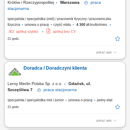
Królów i Rzeczypospolitej
Warszawa
praca
stacjonarna
specjalista / specjalistka (mid) / pracownik fizyczny / pracowniczka
fizyczna
umowa o pracę
część etatu
4 300 zł
brutto/mies.
aplikuj szybko
aplikuj bez CV
21 godz.
pokaż opis
Nasz sklep muzealny jest częścią odwiedzin w Zamku – oferujemy
starannie wyselekcjonowane pamiątki, książki i unikatowe produkty
Doradca / Doradczyni klienta
związane z tematyką naszych ekspozycji. Szukamy osoby, która z pasją
pomoże naszym gościom zabrać cząstkę muzeum do domu. Twój
zakres obowiązków:...
Leroy Merlin Polska Sp. z o.o.
Gdańsk, ul.
Szczęśliwa 7
praca
stacjonarna
specjalista / specjalistka mid / junior
umowa o pracę
pełny etat
21 godz.
pokaż opis
Co będziesz robić? Twój start z Buddym: przez pierwsze 4 miesiące