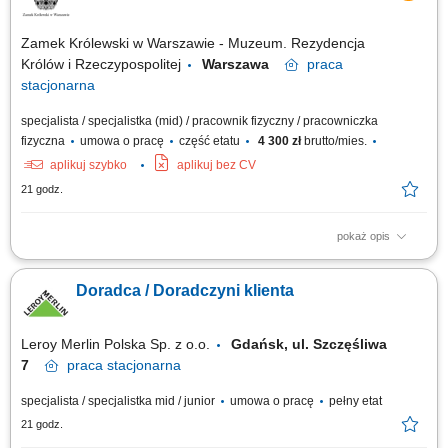
będziesz sprzedawać i doradzać klientom w wyborze najlepszych
produktów i usług,...
Zamek Królewski w Warszawie - Muzeum. Rezydencja
Królów i Rzeczypospolitej
Warszawa
praca
stacjonarna
specjalista / specjalistka (mid) / pracownik fizyczny / pracowniczka
fizyczna
umowa o pracę
część etatu
4 300 zł
brutto/mies.
aplikuj szybko
aplikuj bez CV
21 godz.
pokaż opis
Nasz sklep muzealny jest częścią odwiedzin w Zamku – oferujemy
starannie wyselekcjonowane pamiątki, książki i unikatowe produkty
Doradca / Doradczyni klienta
związane z tematyką naszych ekspozycji. Szukamy osoby, która z pasją
pomoże naszym gościom zabrać cząstkę muzeum do domu. Twój zakres
obowiązków:...
Leroy Merlin Polska Sp. z o.o.
Gdańsk, ul. Szczęśliwa
7
praca
stacjonarna
specjalista / specjalistka mid / junior
umowa o pracę
pełny etat
21 godz.