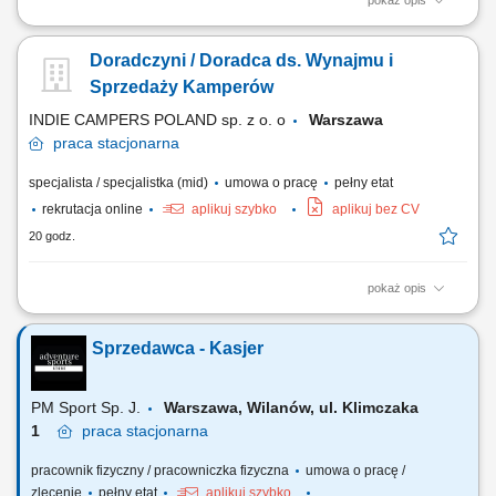
pokaż opis
Opis stanowiska: Budowanie i rozwijanie współpracy z klientami oraz
partnerami biznesowymi. Przyjmowanie i realizacja zamówień na części
Doradczyni / Doradca ds. Wynajmu i
samochodowe. Doradztwo w zakresie doboru części zamiennych i
wyposażenia warsztatowego. Realizacja celów sprzedażowych oraz
Sprzedaży Kamperów
przygotowywanie bieżących raportów.
INDIE CAMPERS POLAND sp. z o. o
Warszawa
praca
stacjonarna
specjalista / specjalistka (mid)
umowa o pracę
pełny etat
rekrutacja online
aplikuj szybko
aplikuj bez CV
20 godz.
pokaż opis
Zakres obowiązków: obsługa klientów zainteresowanych wynajmem i
zakupem kamperów, wydawanie oraz przyjmowanie pojazdów zgodnie
Sprzedawca - Kasjer
z obowiązującymi procedurami, prowadzenie prezentacji pojazdów i
omawianie ich funkcjonalności, identyfikowanie potrzeb klientów i
proponowanie odpowiednich...
PM Sport Sp. J.
Warszawa, Wilanów, ul. Klimczaka
1
praca
stacjonarna
pracownik fizyczny / pracowniczka fizyczna
umowa o pracę /
zlecenie
pełny etat
aplikuj szybko