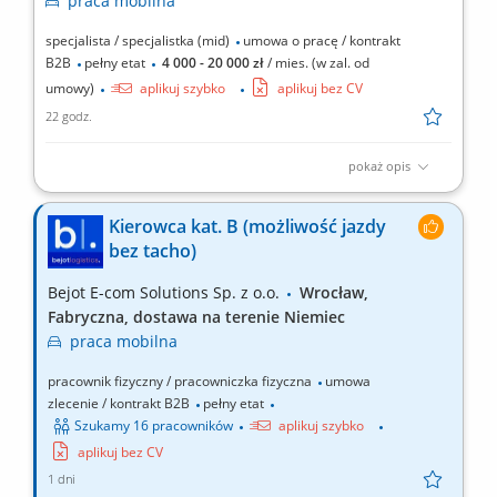
praca
mobilna
specjalista / specjalistka (mid)
umowa o pracę / kontrakt
B2B
pełny etat
4 000 - 20 000 zł
/ mies. (w zal. od
umowy)
aplikuj szybko
aplikuj bez CV
22 godz.
pokaż opis
Opis stanowiska: Pozyskiwanie nowych klientów biznesowych
oraz rozwój współpracy z obecnymi partnerami. Sprzedaż usług
Kierowca kat. B (możliwość jazdy
z zakresu transportu międzynarodowego i rozwiązań
bez tacho)
logistycznych. Prowadzenie rozmów handlowych, spotkań oraz
prezentowanie oferty firmy. Negocjowanie warunków...
Bejot E-com Solutions Sp. z o.o.
Wrocław,
Fabryczna, dostawa na terenie Niemiec
praca
mobilna
pracownik fizyczny / pracowniczka fizyczna
umowa
zlecenie / kontrakt B2B
pełny etat
Szukamy 16 pracowników
aplikuj szybko
aplikuj bez CV
1 dni