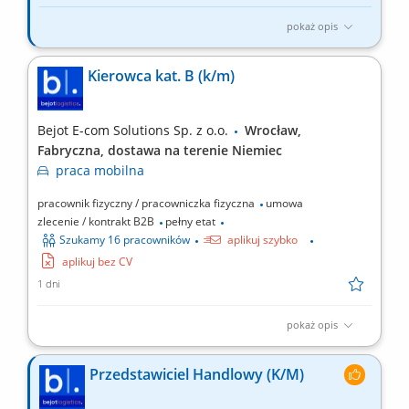
pokaż opis
Twój zakres obowiązków RYNEK – Niemcy - jazda BEZ
tachografu realizacja dostaw mebli do klientów indywidualnych
Kierowca kat. B (k/m)
na terenie Niemiec, załadunek i rozładunek mebli, praca zgodnie
z harmonogramem oraz instrukcjami przekazywanymi przez
firmę, korzystanie z firmowej aplikacji do obsługi zleceń,...
Bejot E-com Solutions Sp. z o.o.
Wrocław,
Fabryczna, dostawa na terenie Niemiec
praca
mobilna
pracownik fizyczny / pracowniczka fizyczna
umowa
zlecenie / kontrakt B2B
pełny etat
Szukamy 16 pracowników
aplikuj szybko
aplikuj bez CV
1 dni
pokaż opis
Opis stanowiska Twój dzień pracy to realizacja harmonogramu
dostaw mebli do klientów na terenie całych Niemiec. Prowadzisz
Przedstawiciel Handlowy (K/M)
auto dostawcze kat. B w obsadzie jednoosobowej, pracując w
trybie bez rejestracji czasu pracy przez tachograf. Odpowiadasz