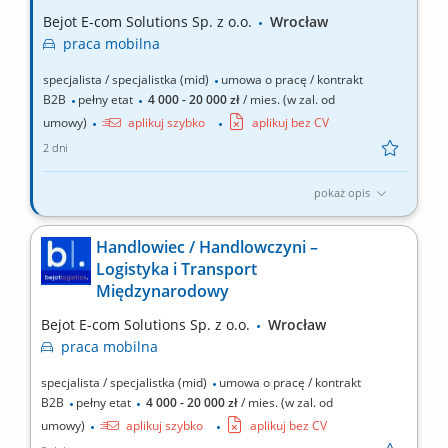
za fizyczny wydanie towaru klientowi oraz dbanie...
Bejot E-com Solutions Sp. z o.o.
Wrocław
praca
mobilna
specjalista / specjalistka (mid)
umowa o pracę / kontrakt
B2B
pełny etat
4 000 - 20 000 zł
/ mies. (w zal. od
umowy)
aplikuj szybko
aplikuj bez CV
2 dni
pokaż opis
Twój zakres obowiązków: Aktywne pozyskiwanie nowych
klientów biznesowych; Sprzedaż usług transportu
Handlowiec / Handlowczyni –
międzynarodowego oraz rozwiązań logistycznych; Budowanie i
Logistyka i Transport
rozwijanie długofalowych relacji z klientami; Prowadzenie
Międzynarodowy
spotkań handlowych i prezentacji oferty firmy; Negocjowanie
warunków...
Bejot E-com Solutions Sp. z o.o.
Wrocław
praca
mobilna
specjalista / specjalistka (mid)
umowa o pracę / kontrakt
B2B
pełny etat
4 000 - 20 000 zł
/ mies. (w zal. od
umowy)
aplikuj szybko
aplikuj bez CV