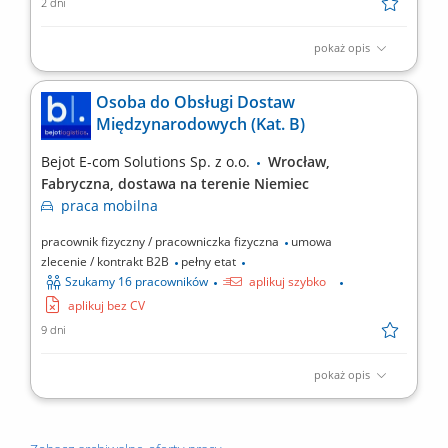
2 dni
pokaż opis
Opis stanowiska: Aktywne pozyskiwanie klientów z rynku B2B
oraz rozwój sprzedaży usług transportowych. Prowadzenie
Osoba do Obsługi Dostaw
pełnego procesu sprzedażowego – od pierwszego kontaktu po
Międzynarodowych (Kat. B)
finalizację umowy. Budowanie długofalowych relacji z klientami
oraz partnerami biznesowymi. Negocjowanie warunków...
Bejot E-com Solutions Sp. z o.o.
Wrocław,
Fabryczna, dostawa na terenie Niemiec
praca
mobilna
pracownik fizyczny / pracowniczka fizyczna
umowa
zlecenie / kontrakt B2B
pełny etat
Szukamy 16 pracowników
aplikuj szybko
aplikuj bez CV
9 dni
pokaż opis
Opis stanowiska Będziesz odpowiadać za bezpieczny przewóz i
sprawny rozładunek artykułów meblowych bezpośrednio pod
adresy odbiorców końcowych w Niemczech. Do Twoich zadań