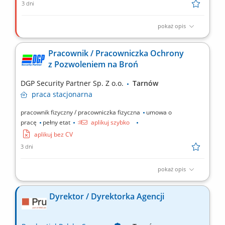
3 dni
pokaż opis
Zakres obowiązków: Rozwijanie współpracy z lekarzami oraz
prezentowanie produktów farmaceutycznych na wyznaczonym
Pracownik / Pracowniczka Ochrony
obszarze działania. Budowanie zaufania i trwałych relacji z
z Pozwoleniem na Broń
przedstawicielami środowiska medycznego. Udział w
wydarzeniach naukowych i branżowych oraz reprezentowanie
DGP Security Partner Sp. Z o.o.
Tarnów
firmy na...
praca
stacjonarna
pracownik fizyczny / pracowniczka fizyczna
umowa o
pracę
pełny etat
aplikuj szybko
aplikuj bez CV
3 dni
pokaż opis
Na tym stanowisku będziesz odpowiedzialny/-a za: patrolowanie
wyznaczonego obiektu, kontrolowanie wjazdu i wyjazdu
Dyrektor / Dyrektorka Agencji
pojazdów, ochronę osób oraz zabezpieczenie powierzonego
mienia, dbanie o przestrzeganie zasad bezpieczeństwa na
terenie obiektu.