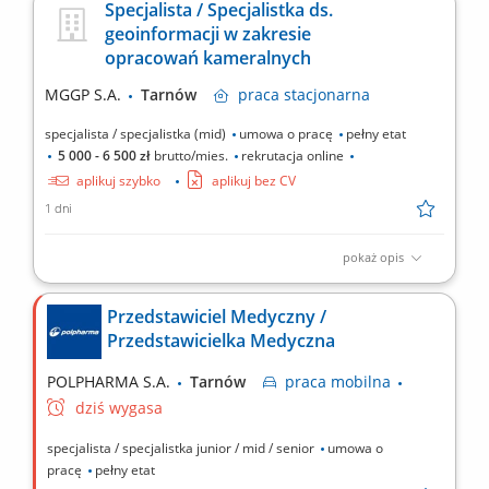
Specjalista / Specjalistka ds.
długofalowych relacji z lekarzami na powierzonym terenie.
geoinformacji w zakresie
Reprezentowanie organizacji podczas spotkań branżowych,
opracowań kameralnych
konferencji i wydarzeń naukowych. Realizacja założonych
celów...
MGGP S.A.
Tarnów
praca
stacjonarna
specjalista / specjalistka (mid)
umowa o pracę
pełny etat
5 000 - 6 500 zł
brutto/mies.
rekrutacja online
aplikuj szybko
aplikuj bez CV
1 dni
pokaż opis
Wykonywanie prac kameralnych związanych z opracowaniem
map do celów projektowych oraz map z projektami podziału
Przedstawiciel Medyczny /
nieruchomości, dbanie o terminową realizację zadań,
Przedstawicielka Medyczna
współpraca z zespołami i bieżące wspieranie procesów
projektowych.
POLPHARMA S.A.
Tarnów
praca
mobilna
dziś wygasa
specjalista / specjalistka junior / mid / senior
umowa o
pracę
pełny etat