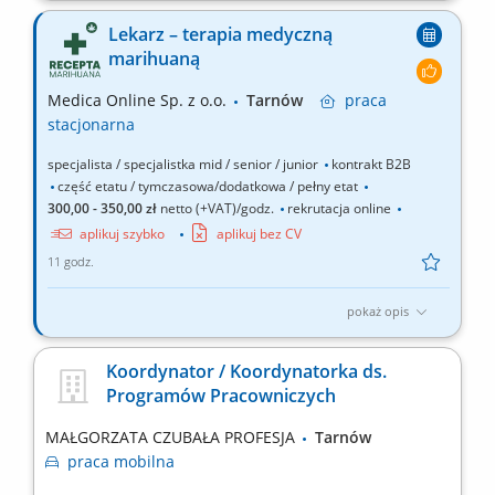
pojazdów; Ochrona osób i mienia;
Lekarz – terapia medyczną
marihuaną
Medica Online Sp. z o.o.
Tarnów
praca
stacjonarna
specjalista / specjalistka mid / senior / junior
kontrakt B2B
część etatu / tymczasowa/dodatkowa / pełny etat
300,00 - 350,00 zł
netto (+VAT)/godz.
rekrutacja online
aplikuj szybko
aplikuj bez CV
11 godz.
pokaż opis
Zapraszamy do współpracy z naszą firmą specjalizującą się w
medycznej marihuanie, działającej stacjonarnie. Poszukujemy
Koordynator / Koordynatorka ds.
doświadczonych lekarzy i lekarek różnych specjalizacji, którzy są
Programów Pracowniczych
otwarci na rozwój oraz poszerzanie wiedzy, aby dołączyć do
naszego zespołu jako tzn. Lekarz...
MAŁGORZATA CZUBAŁA PROFESJA
Tarnów
praca
mobilna