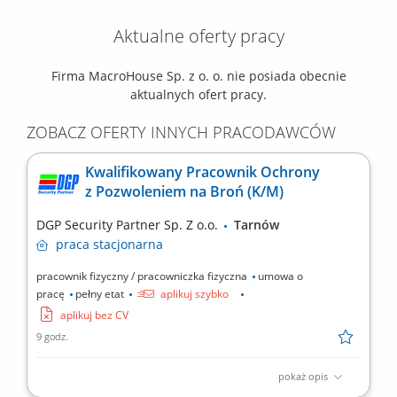
Aktualne oferty pracy
Firma MacroHouse Sp. z o. o. nie posiada obecnie
aktualnych ofert pracy.
ZOBACZ OFERTY INNYCH PRACODAWCÓW
Kwalifikowany Pracownik Ochrony
z Pozwoleniem na Broń (K/M)
DGP Security Partner Sp. Z o.o.
Tarnów
praca
stacjonarna
pracownik fizyczny / pracowniczka fizyczna
umowa o
pracę
pełny etat
aplikuj szybko
aplikuj bez CV
9 godz.
pokaż opis
Opis stanowiska: Patrolowanie obiektu; Kontrolowanie ruchu