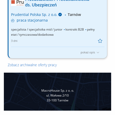
Konsultantów ds. Planowania Finansowego, rekrutacja i
ds. Ubezpieczeń
wdrażanie nowych Konsultantów w Twoim zespole, rozwijanie
wiedzy produktowej i umiejętności sprzedażowych własnych
Prudential Polska Sp. z o.o.
Tarnów
oraz...
praca
stacjonarna
specjalista / specjalistka mid / junior
kontrakt B2B
pełny
etat / tymczasowa/dodatkowa
3 dni
pokaż opis
Twój zakres obowiązków: budowanie własnego biznesu przy
wsparciu solidnej marki, pozyskiwanie Klientów, sprzedaż
Zobacz archiwalne oferty pracy
ubezpieczeń na życie, organizacja własnej aktywności i
kalendarza spotkań.
MacroHouse Sp. z o. o.
ul. Wałowa 2/10
33-100 Tarnów