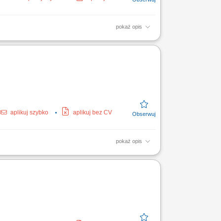
pokaż opis
aplikuj szybko
aplikuj bez CV
pokaż opis
; Dla osób z UDT praca w magazynie;
do pracy od zaraz;