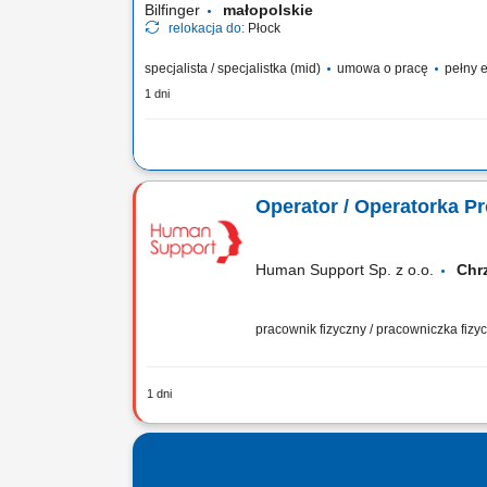
Bilfinger
małopolskie
relokacja do:
Płock
specjalista / specjalistka (mid)
umowa o pracę
pełny e
1 dni
Twój zakres obowiązków: koordynowanie i nadzorowanie 
zespołem pracowników; monitorowanie harmonogramu rob
Operator / Operatorka Pr
realizację zadań; kontrola zgodności wykonywanych prac 
zasadami BHP; udział w prowadzeniu...
Human Support Sp. z o.o.
Ch
pracownik fizyczny / pracowniczka fiz
1 dni
Opis stanowiska obsługa urządzeń pr
standardów jakości, kontrolowanie jak