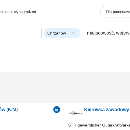
lkulator wynagrodzeń
Dla pracodaw
Chrzanów
tów (K/M)
Kierowca zawodowy 
STR gewerblicher Güterkraftver