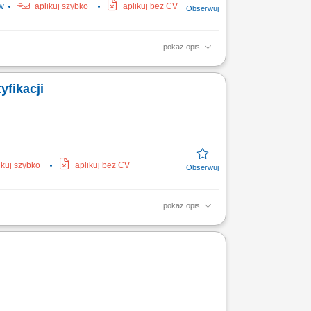
w
aplikuj szybko
aplikuj bez CV
pokaż opis
cyjne;
yfikacji
ikuj szybko
aplikuj bez CV
pokaż opis
ie profesjonalnych i opartych na zaufaniu
aniach...