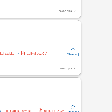
pokaż opis
dnie z obowiązującymi instrukcjami,
nie wykonanych zadań, dla...
ikuj szybko
aplikuj bez CV
pokaż opis
arcie i opiekę zespołu, superwizje grupowe;
y
w
aplikuj szybko
aplikuj bez CV