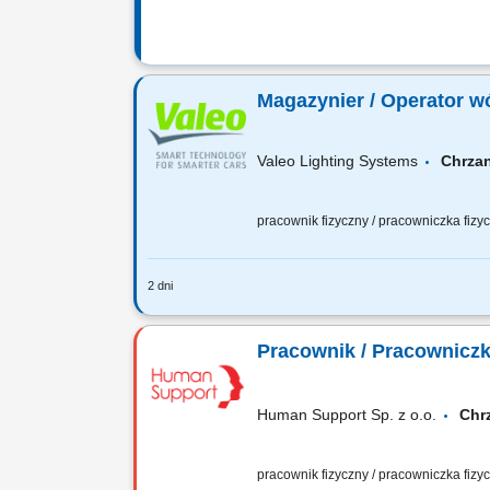
Magazynier / Operator w
Valeo Lighting Systems
Chrz
pracownik fizyczny / pracowniczka fiz
2 dni
Zakres obowiązków: Przygotowywanie 
dostaw; Kontrola stanów magazynowych
Pracownik / Pracowniczk
Human Support Sp. z o.o.
Ch
pracownik fizyczny / pracowniczka fiz