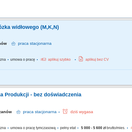
ózka widłowego (M,K,N)
anów
praca
stacjonarna
yczna
umowa o pracę
aplikuj szybko
aplikuj bez CV
oraz dostarczanie na czas komponentów na linie montażową; Wypełnianie odpow
; Przygotowywanie wysyłek (etykietowanie) Obsługa logistyczna magazynu (załad
a Produkcji - bez doświadczenia
rzanów
praca
stacjonarna
dziś wygasa
yczna
umowa o pracę tymczasową
pełny etat
5 000 - 5 600 zł
brutto/mies.