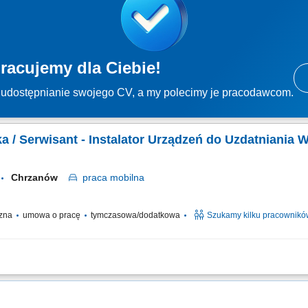
racujemy dla Ciebie!
udostępnianie swojego CV, a my polecimy je pracodawcom.
rka / Serwisant - Instalator Urządzeń do Uzdatniania 
Chrzanów
praca
mobilna
czna
umowa o pracę
tymczasowa/dodatkowa
Szukamy kilku pracownikó
o uzdatniania i oczyszczania wody, obsługa serwisowa klientów, wykonywanie n