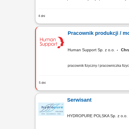
4 dni
Zadania w pracy: Instalacje systemów f
Pracownik produkcji / m
Human Support Sp. z o.o.
Ch
pracownik fizyczny / pracowniczka fiz
5 dni
Zadania Kontrola jakości Obsługa urz
Wymagania Zdolności manualne, dbało
Serwisant
HYDROPURE POLSKA Sp. z o.o.