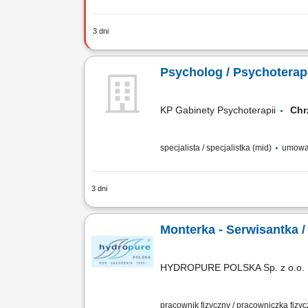
3 dni
Opis stanowiska obsługa maszyn i urz
kontrola jakości gotowych elementów o
Psycholog / Psychoterap
KP Gabinety Psychoterapii
Chr
specjalista / specjalistka (mid)
umowa 
3 dni
OFERUJEMY: atrakcyjne wynagrodzenie 
chęć podjęcia długotrwałej współpracy;
Monterka - Serwisantka 
HYDROPURE POLSKA Sp. z o.o.
pracownik fizyczny / pracowniczka fizy