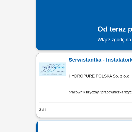
Od teraz p
Włącz zgodę na 
Serwistantka - Instalato
HYDROPURE POLSKA Sp. z o.o.
pracownik fizyczny / pracowniczka fizy
2 dni
Zakres obowiązków: montaż urządzeń d