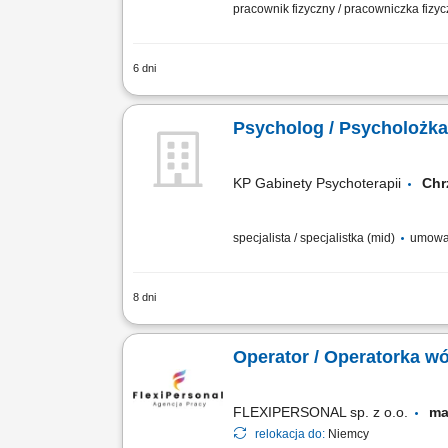
pracownik fizyczny / pracowniczka fizy
6 dni
Główne obowiązki: montaż urządzeń do
Psycholog / Psycholożka 
KP Gabinety Psychoterapii
Chr
specjalista / specjalistka (mid)
umowa 
8 dni
Opis stanowiska: Prowadzenie konsulta
relacji z klientami. Dbanie o wysokie s
Operator / Operatorka w
FLEXIPERSONAL sp. z o.o.
ma
relokacja do:
Niemcy