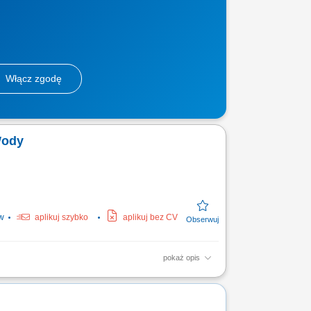
Włącz zgodę
Wody
w
aplikuj szybko
aplikuj bez CV
pokaż opis
apraw gwarancyjnych.