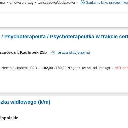
czna
umowa o pracę
tymczasowa/dodatkowa
Szukamy kilku pracownikó
 oczyszczania wody; obsługa serwisowa przydzielonych klientów; naprawy gwaran
/ Psychoterapeuta / Psychoterapeutka w trakcie cert
zanów, ul. Kadłubek 25b
praca
stacjonarna
zlecenie / kontrakt B2B
102,00 - 180,00 zł
/ godz. (w zal. od umowy)
apl
cji oraz procesów terapeutycznych zgodnie z posiadanymi kwalifikacjami. Budowan
tandardy etyczne oraz jakość świadczonej pomocy. Udział w superwizjach oraz dział
ózka widłowego (k/m)
łopolskie