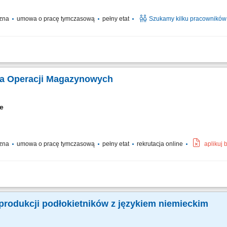
czna
umowa o pracę tymczasową
pełny etat
Szukamy kilku pracowników
go transportu towarów oraz palet przy użyciu wózka widłowego; Obsługa strefy pr
anie asortymentu magazynowego i szykowanie zamówień do wysyłki; Lokowanie ł
ka Operacji Magazynowych
ie
czna
umowa o pracę tymczasową
pełny etat
rekrutacja online
aplikuj
ień przy wykorzystaniu nowoczesnych narzędzi magazynowych. Przygotowywanie 
ładunek i rozmieszczanie produktów w wyznaczonych strefach magazynu. Obsługa 
produkcji podłokietników z językiem niemieckim