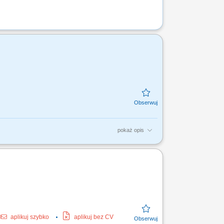
pokaż opis
iednich dokumentów związanych z kontrolą
unki/rozładunki) Praca ze skanerem;
aplikuj szybko
aplikuj bez CV