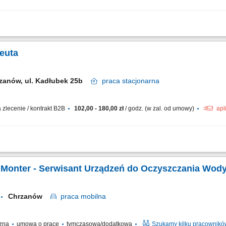
ądzeń wykorzystywanych w procesie produkcji, wykonywanie prac montażowych zgo
raz zgłaszanie niezgodności, prowadzenie podstawowej dokumentacji i raportowa
euta
zanów, ul. Kadłubek 25b
praca
stacjonarna
zlecenie / kontrakt B2B
102,00 - 180,00 zł
/ godz. (w zal. od umowy)
apl
uzależnione od wykształcenia i doświadczenia; w pełni wyposażone gabinety wsp
 pracę na umowę cywilno-prawną lub kontrakt B2B; elastyczny grafik możliwość...
/ Monter - Serwisant Urządzeń do Oczyszczania Wod
Chrzanów
praca
mobilna
czna
umowa o pracę
tymczasowa/dodatkowa
Szukamy kilku pracownikó