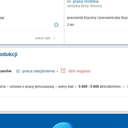
praca
mobilna
siedziba firmy: Niemcy
pracownik fizyczny / pracowniczka fiz
tat
2 dni
pokaż opis
prac na budowie; zarządzanie
Twoje obowiązki Przeprowadzanie zał
ót oraz dbałość o terminową
transportowych; Czyszczenie naczep (s
odukcji
z dokumentacją techniczną i
zewnątrz;
rzanów
praca
stacjonarna
dziś wygasa
yczna
umowa o pracę tymczasową
pełny etat
5 000 - 5 600 zł
brutto/mies.
odukcyjnych oraz nadzór nad prawidłowym przebiegiem procesu, montaż element
ości wyrobów na poszczególnych etapach produkcji, raportowanie wykonanych prac 