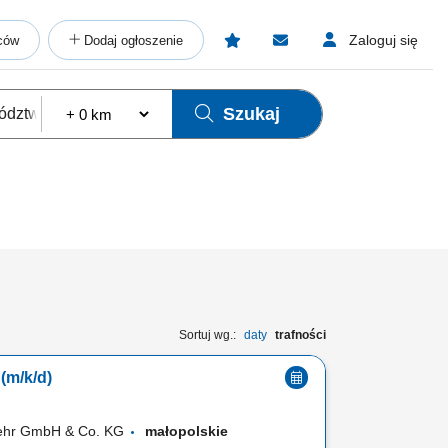
Zaloguj się
ców
Dodaj ogłoszenie
Szukaj
Sortuj wg.:
daty
trafności
(m/k/d)
kehr GmbH & Co. KG
małopolskie