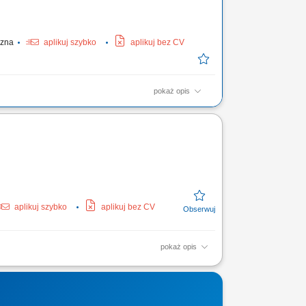
yczna
aplikuj szybko
aplikuj bez CV
pokaż opis
adunku i rozładunku; Przetwarzanie dokumentów
ilos/cysterna) Utrzymanie pojazdu wewnątrz i na
aplikuj szybko
aplikuj bez CV
pokaż opis
ów z zachowaniem obowiązujących
zgodnie z przyjętymi...