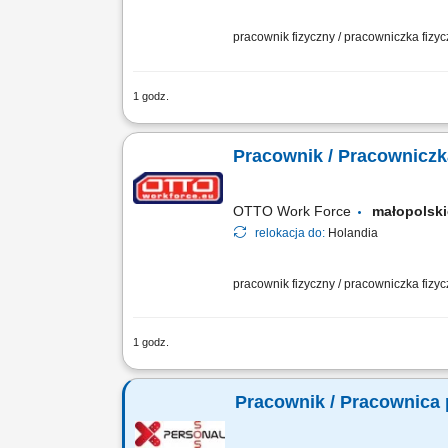
pracownik fizyczny / pracowniczka fizy
1 godz.
Opis stanowiska Realizacja wewnętrzne
załadunek aut ciężarowych; Kompletow
Pracownik / Pracownicz
OTTO Work Force
małopolsk
relokacja do:
Holandia
pracownik fizyczny / pracowniczka fizy
1 godz.
Opis stanowiska: Kompletowanie zamów
poprawności zamówień. Załadunek, roz
Pracownik / Pracownica 