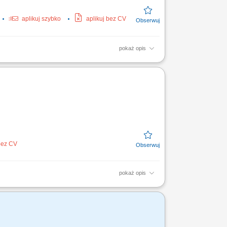
aplikuj szybko
aplikuj bez CV
pokaż opis
zyjęć i wydań, w tym sprawny rozładunek oraz
adunków w...
 bez CV
pokaż opis
towaru do wysyłki oraz kontrola
elektrycznych urządzeń...