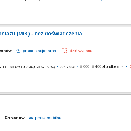
iltracji wody, Bieżąca obsługa klientów, Wykonywanie napraw gwarancyjnych.
ontażu (M/K) - bez doświadczenia
rzanów
praca
stacjonarna
dziś wygasa
yczna
umowa o pracę tymczasową
pełny etat
5 000 - 5 600 zł
brutto/mies.
ądzeń produkcyjnych; Prace manualne przy montażu; Raportowanie wyników pracy
ść o szczegóły Dobry wzrok; Gotowość do pracy w systemie zmianowym Gotowość 
Chrzanów
praca
mobilna