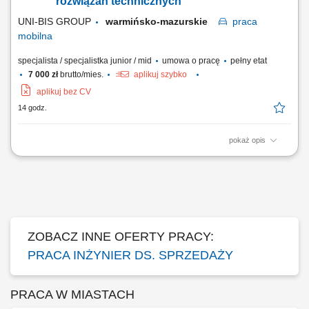
rozwiązań technicznych
dbanie o wysoki poziom...
UNI-BIS GROUP
warmińsko-mazurskie
praca
mobilna
specjalista / specjalistka junior / mid
umowa o pracę
pełny etat
7 000 zł
brutto/mies.
aplikuj szybko
aplikuj bez CV
14 godz.
pokaż opis
Opis stanowiska: rozwijanie sprzedaży poprzez aktywne działania w
terenie i obsługę klientów biznesowych, identyfikowanie potrzeb
klientów oraz proponowanie dopasowanych rozwiązań, prowadzenie
prezentacji i negocjacji handlowych, utrzymywanie trwałych relacji i
dbanie o wysoki poziom...
ZOBACZ INNE OFERTY PRACY:
PRACA INŻYNIER DS. SPRZEDAŻY
PRACA W MIASTACH