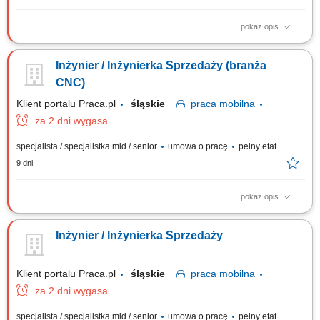
pokaż opis
Twój zakres obowiązków: Rozwój sprzedaży narzędzi i oprzyrządowania
CNC w podległym regionie; Budowanie profesjonalnych relacji oraz
Inżynier / Inżynierka Sprzedaży (branża
wspieranie klientów w ich rozwoju; Pozyskanie w regionie nowych
klientów; Doradztwo w doborze optymalnych rozwiązań do maszyn CNC;
CNC)
Prowadzenie u klientów...
Klient portalu Praca.pl
śląskie
praca
mobilna
za 2 dni wygasa
specjalista / specjalistka mid / senior
umowa o pracę
pełny etat
9 dni
pokaż opis
Realizacja strategii sprzedażowej w zakresie nowoczesnego
wyposażenia i akcesoriów do obrabiarek CNC na wyznaczonym
Inżynier / Inżynierka Sprzedaży
obszarze. Identyfikowanie potrzeb technologicznych klientów oraz
doradztwo techniczno-handlowe ukierunkowane na optymalizację
kosztów produkcji. Wdrażanie rozwiązań...
Klient portalu Praca.pl
śląskie
praca
mobilna
za 2 dni wygasa
specjalista / specjalistka mid / senior
umowa o pracę
pełny etat