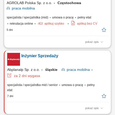
AGROLAB Polska Sp. z o.o.
Częstochowa
praca
mobilna
specjalista / specjalistka (mid)
umowa o pracę
pełny etat
rekrutacja online
aplikuj szybko
aplikuj bez CV
5 dni
pokaż opis
Twoje zadania: Rozwijanie sprzedaży usług badań żywności na
powierzonym terenie; Utrzymywanie relacji z obecnymi klientami oraz
Inżynier Sprzedaży
aktywne pozyskiwanie nowych kontrahentów; Przygotowywanie ofert,
prowadzenie rozmów handlowych i negocjowanie warunków
współpracy; Doradztwo klientom w zakresie...
Abplanalp Sp. z o.o.
śląskie
praca
mobilna
za 2 dni wygasa
specjalista / specjalistka mid / senior
umowa o pracę
pełny
etat
7 dni
pokaż opis
Twój zakres obowiązków: Rozwój sprzedaży narzędzi i