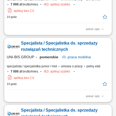
7 000 zł
brutto/mies.
aplikuj szybko
aplikuj bez CV
14 godz.
pokaż opis
Opis stanowiska: rozwijanie sprzedaży poprzez aktywne działania w
terenie i obsługę klientów biznesowych, identyfikowanie potrzeb
Specjalista / Specjalistka ds. sprzedaży
klientów oraz proponowanie dopasowanych rozwiązań, prowadzenie
prezentacji i negocjacji handlowych, utrzymywanie trwałych relacji i
rozwiązań technicznych
dbanie o wysoki poziom...
UNI-BIS GROUP
pomorskie
praca
mobilna
specjalista / specjalistka junior / mid
umowa o pracę
pełny etat
7 000 zł
brutto/mies.
aplikuj szybko
aplikuj bez CV
14 godz.
pokaż opis
Opis stanowiska: rozwijanie sprzedaży poprzez aktywne działania w
terenie i obsługę klientów biznesowych, identyfikowanie potrzeb
Specjalista / Specjalistka ds. sprzedaży
klientów oraz proponowanie dopasowanych rozwiązań, prowadzenie
prezentacji i negocjacji handlowych, utrzymywanie trwałych relacji i