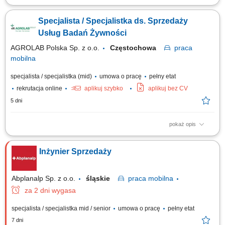
aktywne pozyskiwanie nowych klientów B2B i rozwijanie sieci partnerów
handlowych, utrzymywanie kontaktu z obecnymi klientami oraz
Specjalista / Specjalistka ds. Sprzedaży
zapewnianie im wsparcia, prowadzenie negocjacji handlowych i
przygotowywanie ofert dopasowanych do potrzeb klientów, współpraca z
Usług Badań Żywności
działem serwisowym w zakresie...
AGROLAB Polska Sp. z o.o.
Częstochowa
praca
mobilna
specjalista / specjalistka (mid)
umowa o pracę
pełny etat
rekrutacja online
aplikuj szybko
aplikuj bez CV
5 dni
pokaż opis
Twoje zadania: Rozwijanie sprzedaży usług badań żywności na
powierzonym terenie; Utrzymywanie relacji z obecnymi klientami oraz
Inżynier Sprzedaży
aktywne pozyskiwanie nowych kontrahentów; Przygotowywanie ofert,
prowadzenie rozmów handlowych i negocjowanie warunków współpracy;
Doradztwo klientom w zakresie...
Abplanalp Sp. z o.o.
śląskie
praca
mobilna
za 2 dni wygasa
specjalista / specjalistka mid / senior
umowa o pracę
pełny etat
7 dni