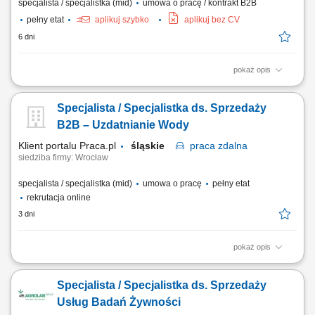
specjalista / specjalistka (mid)
umowa o pracę / kontrakt B2B
pełny etat
aplikuj szybko
aplikuj bez CV
6 dni
pokaż opis
Wynagrodzenie do negocjacji – adekwatne do posiadanego
doświadczenia oraz formy współpracy. Zakres obowiązków:
Specjalista / Specjalistka ds. Sprzedaży
Prowadzenie aktywnej sprzedaży urządzeń dla klientów
indywidualnych oraz firm. Pozyskiwanie nowych klientów i rozwijanie
B2B – Uzdatnianie Wody
współpracy z obecnymi. Doradzanie w zakresie doboru...
Klient portalu Praca.pl
śląskie
praca
zdalna
siedziba firmy: Wrocław
specjalista / specjalistka (mid)
umowa o pracę
pełny etat
rekrutacja online
3 dni
pokaż opis
aktywne pozyskiwanie nowych klientów B2B i rozwijanie sieci
partnerów handlowych, utrzymywanie kontaktu z obecnymi klientami
Specjalista / Specjalistka ds. Sprzedaży
oraz zapewnianie im wsparcia, prowadzenie negocjacji handlowych i
przygotowywanie ofert dopasowanych do potrzeb klientów, współpraca
Usług Badań Żywności
z działem serwisowym w zakresie...