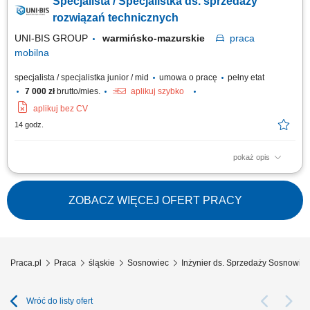
Specjalista / Specjalistka ds. sprzedaży
oraz proponowanie dopasowanych rozwiązań, prowadzenie prezentacji i
negocjacji handlowych, utrzymywanie trwałych relacji i dbanie o wysoki
rozwiązań technicznych
poziom...
UNI-BIS GROUP
warmińsko-mazurskie
praca
mobilna
specjalista / specjalistka junior / mid
umowa o pracę
pełny etat
7 000 zł
brutto/mies.
aplikuj szybko
aplikuj bez CV
14 godz.
pokaż opis
Opis stanowiska: rozwijanie sprzedaży poprzez aktywne działania w
terenie i obsługę klientów biznesowych, identyfikowanie potrzeb klientów
oraz proponowanie dopasowanych rozwiązań, prowadzenie prezentacji i
ZOBACZ WIĘCEJ OFERT PRACY
negocjacji handlowych, utrzymywanie trwałych relacji i dbanie o wysoki
poziom...
Praca.pl
Praca
śląskie
Sosnowiec
Inżynier ds. Sprzedaży Sosnowiec
Wróć do listy ofert