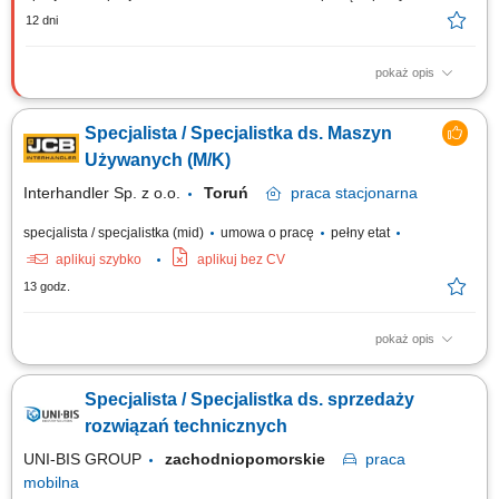
12 dni
pokaż opis
Opis stanowiska Kompleksowe rozwijanie sieci sprzedaży narzędzi oraz
oprzyrządowania do obrabiarek CNC w wyznaczonym regionie. Aktywne
Specjalista / Specjalistka ds. Maszyn
pozyskiwanie nowych partnerów biznesowych i budowanie trwałych
relacji z obecnymi klientami. Doradztwo techniczne w zakresie
Używanych (M/K)
optymalnego doboru rozwiązań...
Interhandler Sp. z o.o.
Toruń
praca
stacjonarna
specjalista / specjalistka (mid)
umowa o pracę
pełny etat
aplikuj szybko
aplikuj bez CV
13 godz.
pokaż opis
Kogo szukamy: Poszukujemy Specjalisty/Specjalistki ds. Maszyn
Używanych, który/a łączy podejście handlowe z zainteresowaniem
Specjalista / Specjalistka ds. sprzedaży
zagadnieniami technicznymi. Zadania: Zarządzanie ofertą maszyn
używanych – analiza, wycena, comiesięczna aktualizacja oferty;
rozwiązań technicznych
Przygotowywanie specyfikacji...
UNI-BIS GROUP
zachodniopomorskie
praca
mobilna