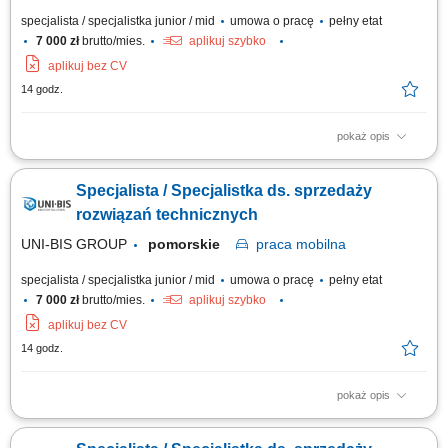
specjalista / specjalistka junior / mid
umowa o pracę
pełny etat
7 000 zł
brutto/mies.
aplikuj szybko
aplikuj bez CV
14 godz.
pokaż opis
Opis stanowiska: rozwijanie sprzedaży poprzez aktywne działania w
terenie i obsługę klientów biznesowych, identyfikowanie potrzeb klientów
Specjalista / Specjalistka ds. sprzedaży
oraz proponowanie dopasowanych rozwiązań, prowadzenie prezentacji i
negocjacji handlowych, utrzymywanie trwałych relacji i dbanie o wysoki
rozwiązań technicznych
poziom...
UNI-BIS GROUP
pomorskie
praca
mobilna
specjalista / specjalistka junior / mid
umowa o pracę
pełny etat
7 000 zł
brutto/mies.
aplikuj szybko
aplikuj bez CV
14 godz.
pokaż opis
Opis stanowiska: rozwijanie sprzedaży poprzez aktywne działania w
terenie i obsługę klientów biznesowych, identyfikowanie potrzeb klientów