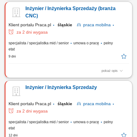
oprzyrządowania CNC w podległym regionie; Budowanie
Inżynier / Inżynierka Sprzedaży (branża
profesjonalnych relacji oraz wspieranie klientów w ich rozwoju;
Pozyskanie w regionie nowych klientów; Doradztwo w doborze
CNC)
optymalnych rozwiązań do maszyn CNC; Prowadzenie u klientów...
Klient portalu Praca.pl
śląskie
praca
mobilna
za 2 dni wygasa
specjalista / specjalistka mid / senior
umowa o pracę
pełny
etat
9 dni
pokaż opis
Realizacja strategii sprzedażowej w zakresie nowoczesnego
wyposażenia i akcesoriów do obrabiarek CNC na wyznaczonym
Inżynier / Inżynierka Sprzedaży
obszarze. Identyfikowanie potrzeb technologicznych klientów oraz
doradztwo techniczno-handlowe ukierunkowane na optymalizację
kosztów produkcji. Wdrażanie rozwiązań...
Klient portalu Praca.pl
śląskie
praca
mobilna
za 2 dni wygasa
specjalista / specjalistka mid / senior
umowa o pracę
pełny
etat
12 dni