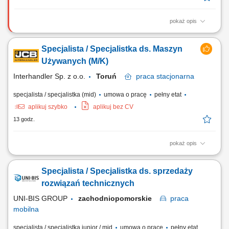
pokaż opis
Opis stanowiska Kompleksowe rozwijanie sieci sprzedaży narzędzi
oraz oprzyrządowania do obrabiarek CNC w wyznaczonym regionie.
Specjalista / Specjalistka ds. Maszyn
Aktywne pozyskiwanie nowych partnerów biznesowych i budowanie
trwałych relacji z obecnymi klientami. Doradztwo techniczne w zakresie
Używanych (M/K)
optymalnego doboru rozwiązań...
Interhandler Sp. z o.o.
Toruń
praca
stacjonarna
specjalista / specjalistka (mid)
umowa o pracę
pełny etat
aplikuj szybko
aplikuj bez CV
13 godz.
pokaż opis
Kogo szukamy: Poszukujemy Specjalisty/Specjalistki ds. Maszyn
Używanych, który/a łączy podejście handlowe z zainteresowaniem
Specjalista / Specjalistka ds. sprzedaży
zagadnieniami technicznymi. Zadania: Zarządzanie ofertą maszyn
używanych – analiza, wycena, comiesięczna aktualizacja oferty;
rozwiązań technicznych
Przygotowywanie specyfikacji...
UNI-BIS GROUP
zachodniopomorskie
praca
mobilna
specjalista / specjalistka junior / mid
umowa o pracę
pełny etat