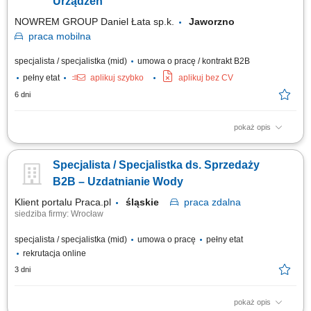
Urządzeń
NOWREM GROUP Daniel Łata sp.k.
Jaworzno
praca
mobilna
specjalista / specjalistka (mid)
umowa o pracę / kontrakt B2B
pełny etat
aplikuj szybko
aplikuj bez CV
6 dni
pokaż opis
Wynagrodzenie do negocjacji – adekwatne do posiadanego
doświadczenia oraz formy współpracy. Zakres obowiązków: Prowadzenie
Specjalista / Specjalistka ds. Sprzedaży
aktywnej sprzedaży urządzeń dla klientów indywidualnych oraz firm.
Pozyskiwanie nowych klientów i rozwijanie współpracy z obecnymi.
B2B – Uzdatnianie Wody
Doradzanie w zakresie doboru...
Klient portalu Praca.pl
śląskie
praca
zdalna
siedziba firmy: Wrocław
specjalista / specjalistka (mid)
umowa o pracę
pełny etat
rekrutacja online
3 dni
pokaż opis