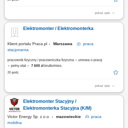
pokaż opis
Obowiązki: Montaż instalacji elektrycznych w różnych typach obiektów:
przemysłowych i handlowych. Uruchamianie instalacji elektrycznych.
Elektromonter / Elektromonterka
Wykonywanie pomiarów elektrycznych.
Klient portalu Praca.pl
Warszawa
praca
stacjonarna
pracownik fizyczny / pracowniczka fizyczna
umowa o pracę
pełny etat
7 600 zł
brutto/mies.
20 godz.
pokaż opis
Przeprowadzanie pomiarów instalacji i urządzeń elektroenergetycznych
zgodnie z przepisami; Bieżące lokalizowanie i usuwanie awarii
Elektromonter Stacyjny /
elektroenergetycznych; Naprawa oraz konserwacja urządzeń
elektroenergetycznych, w tym podległych pod UDT; Montaż nowych
Elektromonterka Stacyjna (K/M)
instalacji elektroenergetycznych; Prace...
Victor Energy Sp. z o.o.
mazowieckie
praca
mobilna