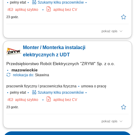
pełny etat
Szukamy kilku pracowników
aplikuj szybko
aplikuj bez CV
23 godz.
pokaż opis
montaż instalacji elektrycznych
Monter / Monterka instalacji
elektrycznych z UDT
Przedsiębiorstwo Robót Elektrycznych "ZRYW" Sp. z o.o.
mazowieckie
relokacja do:
Skawina
pracownik fizyczny / pracowniczka fizyczna
umowa o pracę
pełny etat
Szukamy kilku pracowników
aplikuj szybko
aplikuj bez CV
23 godz.
pokaż opis
Wykonywanie montażu i serwisu instalacji elektrycznych na obiektach
budowlanych. Kontrola poprawności wykonania połączeń i zgodności z