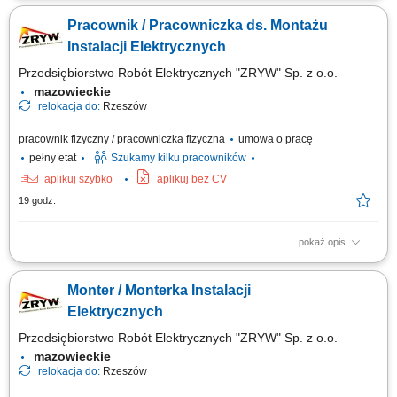
elektrycznymi na budowie (w tym oświetlenie, zasilanie systemów
Pracownik / Pracowniczka ds. Montażu
wentylacji oraz parku maszynowego). Bieżąca eksploatacja oraz
usuwanie usterek agregatów prądotwórczych, pomp odwadniających i
Instalacji Elektrycznych
urządzeń przy pracach...
Przedsiębiorstwo Robót Elektrycznych "ZRYW" Sp. z o.o.
mazowieckie
relokacja do:
Rzeszów
pracownik fizyczny / pracowniczka fizyczna
umowa o pracę
pełny etat
Szukamy kilku pracowników
aplikuj szybko
aplikuj bez CV
19 godz.
pokaż opis
Montaż instalacji elektrycznych zgodnie z dokumentacją techniczną.
Dbanie o jakość i bezpieczeństwo wykonywanych prac. Współpraca z
Monter / Monterka Instalacji
zespołem podczas realizacji inwestycji.
Elektrycznych
Przedsiębiorstwo Robót Elektrycznych "ZRYW" Sp. z o.o.
mazowieckie
relokacja do:
Rzeszów