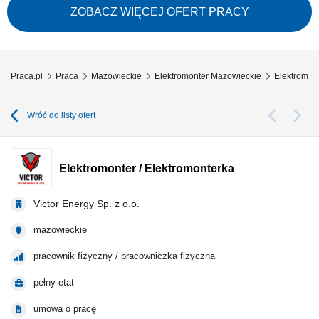
projektem. Współpraca z brygadzistą i pozostałymi członkami zespołu.
ZOBACZ WIĘCEJ OFERT PRACY
Praca.pl
Praca
Mazowieckie
Elektromonter Mazowieckie
Elektromont
Wróć do listy ofert
Elektromonter / Elektromonterka
Victor Energy Sp. z o.o.
mazowieckie
pracownik fizyczny / pracowniczka fizyczna
pełny etat
umowa o pracę