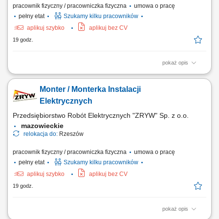
pracownik fizyczny / pracowniczka fizyczna
umowa o pracę
pełny etat
Szukamy kilku pracowników
aplikuj szybko
aplikuj bez CV
19 godz.
pokaż opis
Montaż instalacji elektrycznych zgodnie z dokumentacją techniczną.
Dbanie o jakość i bezpieczeństwo wykonywanych prac. Współpraca z
Monter / Monterka Instalacji
zespołem podczas realizacji inwestycji.
Elektrycznych
Przedsiębiorstwo Robót Elektrycznych "ZRYW" Sp. z o.o.
mazowieckie
relokacja do:
Rzeszów
pracownik fizyczny / pracowniczka fizyczna
umowa o pracę
pełny etat
Szukamy kilku pracowników
aplikuj szybko
aplikuj bez CV
19 godz.
pokaż opis