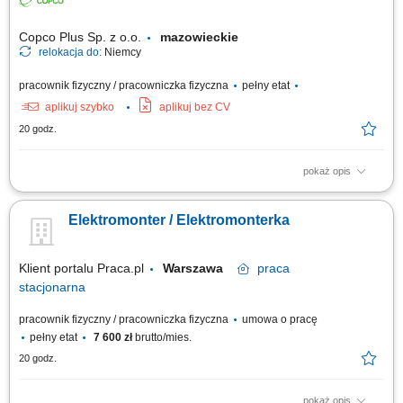
Doświadczenie zawodowe na podobnym stanowisku; Uprawnienia
elektryczne kat. E1; Umiejętność...
Copco Plus Sp. z o.o.
mazowieckie
relokacja do:
Niemcy
pracownik fizyczny / pracowniczka fizyczna
pełny etat
aplikuj szybko
aplikuj bez CV
20 godz.
pokaż opis
Obowiązki: Montaż instalacji elektrycznych w różnych typach obiektów:
przemysłowych i handlowych. Uruchamianie instalacji elektrycznych.
Elektromonter / Elektromonterka
Wykonywanie pomiarów elektrycznych.
Klient portalu Praca.pl
Warszawa
praca
stacjonarna
pracownik fizyczny / pracowniczka fizyczna
umowa o pracę
pełny etat
7 600 zł
brutto/mies.
20 godz.
pokaż opis