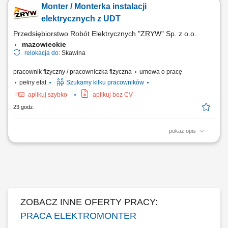
Monter / Monterka instalacji
elektrycznych z UDT
Przedsiębiorstwo Robót Elektrycznych "ZRYW" Sp. z o.o.
mazowieckie
relokacja do:
Skawina
pracownik fizyczny / pracowniczka fizyczna
umowa o pracę
pełny etat
Szukamy kilku pracowników
aplikuj szybko
aplikuj bez CV
23 godz.
pokaż opis
Wykonywanie montażu i serwisu instalacji elektrycznych na obiektach
budowlanych. Kontrola poprawności wykonania połączeń i zgodności z
projektem. Współpraca z brygadzistą i pozostałymi członkami zespołu.
ZOBACZ INNE OFERTY PRACY:
PRACA ELEKTROMONTER