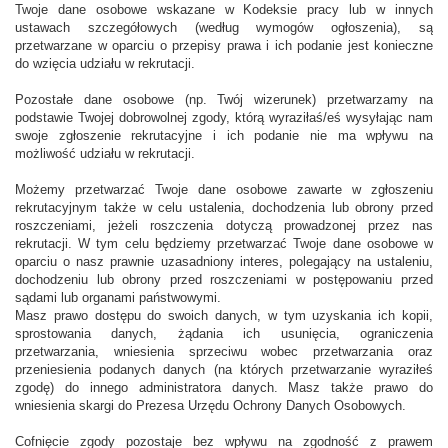
Twoje dane osobowe wskazane w Kodeksie pracy lub w innych
ustawach szczegółowych (według wymogów ogłoszenia), są
przetwarzane w oparciu o przepisy prawa i ich podanie jest konieczne
do wzięcia udziału w rekrutacji.
Pozostałe dane osobowe (np. Twój wizerunek) przetwarzamy na
podstawie Twojej dobrowolnej zgody, którą wyraziłaś/eś wysyłając nam
swoje zgłoszenie rekrutacyjne i ich podanie nie ma wpływu na
możliwość udziału w rekrutacji.
Możemy przetwarzać Twoje dane osobowe zawarte w zgłoszeniu
rekrutacyjnym także w celu ustalenia, dochodzenia lub obrony przed
roszczeniami, jeżeli roszczenia dotyczą prowadzonej przez nas
rekrutacji. W tym celu będziemy przetwarzać Twoje dane osobowe w
oparciu o nasz prawnie uzasadniony interes, polegający na ustaleniu,
dochodzeniu lub obrony przed roszczeniami w postępowaniu przed
sądami lub organami państwowymi.
Masz prawo dostępu do swoich danych, w tym uzyskania ich kopii,
sprostowania danych, żądania ich usunięcia, ograniczenia
przetwarzania, wniesienia sprzeciwu wobec przetwarzania oraz
przeniesienia podanych danych (na których przetwarzanie wyraziłeś
zgodę) do innego administratora danych. Masz także prawo do
wniesienia skargi do Prezesa Urzędu Ochrony Danych Osobowych.
Cofnięcie zgody pozostaje bez wpływu na zgodność z prawem