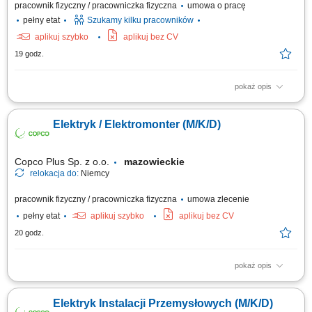
pracownik fizyczny / pracowniczka fizyczna
umowa o pracę
pełny etat
Szukamy kilku pracowników
aplikuj szybko
aplikuj bez CV
19 godz.
pokaż opis
Montaż instalacji elektrycznych zgodnie z dokumentacją i obowiązującymi
standardami. Wykonywanie prac montażowych na realizowanych
Elektryk / Elektromonter (M/K/D)
inwestycjach. Dbanie o jakość i terminowość wykonywanych prac.
Przestrzeganie zasad bezpieczeństwa podczas realizacji zadań.
Copco Plus Sp. z o.o.
mazowieckie
relokacja do:
Niemcy
pracownik fizyczny / pracowniczka fizyczna
umowa zlecenie
pełny etat
aplikuj szybko
aplikuj bez CV
20 godz.
pokaż opis
Obowiązki: Montaż instalacji elektrycznych w obiektach przemysłowych i
handlowych; Uruchomienia instalacji elektrycznych; Pomiary elektryczne;
Elektryk Instalacji Przemysłowych (M/K/D)
Wymagania: Wykształcenie elektryczne lub w trakcie nauki;