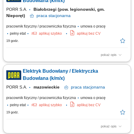
Budowlana (k/m/x)
PORR S.A.
Białobrzegi (pow. legionowski, gm.
Nieporęt)
praca
stacjonarna
pracownik fizyczny / pracowniczka fizyczna
umowa o pracę
pełny etat
aplikuj szybko
aplikuj bez CV
19 godz.
pokaż opis
Opis stanowiska: Zakładanie, serwisowanie i nadzór nad sieciami
elektrycznymi na budowie (w tym oświetlenie, zasilanie systemów
Elektryk Budowlany / Elektryczka
wentylacji oraz parku maszynowego). Bieżąca eksploatacja oraz
usuwanie usterek agregatów prądotwórczych, pomp odwadniających i
Budowlana (k/m/x)
urządzeń przy pracach...
PORR S.A.
mazowieckie
praca
stacjonarna
pracownik fizyczny / pracowniczka fizyczna
umowa o pracę
pełny etat
aplikuj szybko
aplikuj bez CV
19 godz.
pokaż opis
Opis stanowiska: Zakładanie, serwisowanie i nadzór nad sieciami