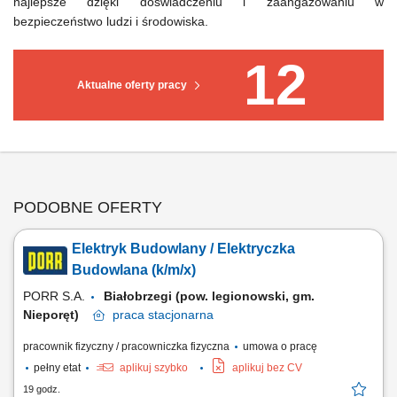
najlepsze dzięki doświadczeniu i zaangażowaniu w
bezpieczeństwo ludzi i środowiska.
12
Aktualne oferty pracy
PODOBNE OFERTY
Elektryk Budowlany / Elektryczka
Budowlana (k/m/x)
PORR S.A.
Białobrzegi (pow. legionowski, gm.
Nieporęt)
praca
stacjonarna
pracownik fizyczny / pracowniczka fizyczna
umowa o pracę
pełny etat
aplikuj szybko
aplikuj bez CV
19 godz.