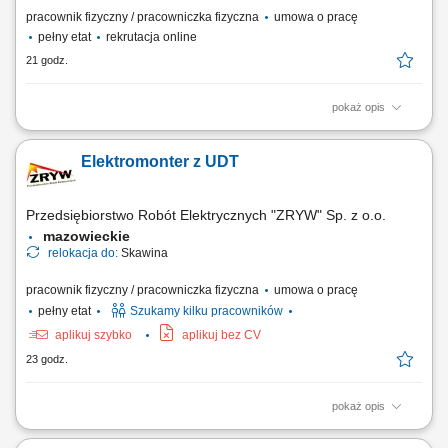
pracownik fizyczny / pracowniczka fizyczna
umowa o pracę
pełny etat
rekrutacja online
21 godz.
pokaż opis
praca mobilna na terenie całego kraju Zakres obowiązków: Prace
montażowe przy budowie stacji elektroenergetycznych w Polsce;
Elektromonter z UDT
Przedsiębiorstwo Robót Elektrycznych "ZRYW" Sp. z o.o.
mazowieckie
relokacja do:
Skawina
pracownik fizyczny / pracowniczka fizyczna
umowa o pracę
pełny etat
Szukamy kilku pracowników
aplikuj szybko
aplikuj bez CV
23 godz.
pokaż opis
montaż instalacji elektrycznych