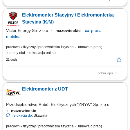
Przeprowadzanie pomiarów instalacji i urządzeń elektroenergetycznych
zgodnie z przepisami; Bieżące lokalizowanie i usuwanie awarii
Elektromonter Stacyjny / Elektromonterka
elektroenergetycznych; Naprawa oraz konserwacja urządzeń
elektroenergetycznych, w tym podległych pod UDT; Montaż nowych
Stacyjna (K/M)
instalacji elektroenergetycznych; Prace...
Victor Energy Sp. z o.o.
mazowieckie
praca
mobilna
pracownik fizyczny / pracowniczka fizyczna
umowa o pracę
pełny etat
rekrutacja online
21 godz.
pokaż opis
praca mobilna na terenie całego kraju Zakres obowiązków: Prace
montażowe przy budowie stacji elektroenergetycznych w Polsce;
Elektromonter z UDT
Przedsiębiorstwo Robót Elektrycznych "ZRYW" Sp. z o.o.
mazowieckie
relokacja do:
Skawina
pracownik fizyczny / pracowniczka fizyczna
umowa o pracę