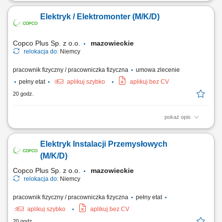
Montaż instalacji elektrycznych zgodnie z dokumentacją i
obowiązującymi standardami. Wykonywanie prac montażowych na
Elektryk / Elektromonter (M/K/D)
realizowanych inwestycjach. Dbanie o jakość i terminowość
wykonywanych prac. Przestrzeganie zasad bezpieczeństwa podczas
realizacji zadań.
Copco Plus Sp. z o.o.
mazowieckie
relokacja do:
Niemcy
pracownik fizyczny / pracowniczka fizyczna
umowa zlecenie
pełny etat
aplikuj szybko
aplikuj bez CV
20 godz.
pokaż opis
Obowiązki: Montaż instalacji elektrycznych w obiektach przemysłowych
i handlowych; Uruchomienia instalacji elektrycznych; Pomiary
Elektryk Instalacji Przemysłowych
elektryczne; Wymagania: Wykształcenie elektryczne lub w trakcie nauki;
Doświadczenie zawodowe na podobnym stanowisku; Uprawnienia
(M/K/D)
elektryczne kat. E1; Umiejętność...
Copco Plus Sp. z o.o.
mazowieckie
relokacja do:
Niemcy
pracownik fizyczny / pracowniczka fizyczna
pełny etat
aplikuj szybko
aplikuj bez CV
20 godz.