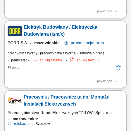
pokaż opis
Opis stanowiska: Zakładanie, serwisowanie i nadzór nad sieciami
elektrycznymi na budowie (w tym oświetlenie, zasilanie systemów
Elektryk Budowlany / Elektryczka
wentylacji oraz parku maszynowego). Bieżąca eksploatacja oraz
usuwanie usterek agregatów prądotwórczych, pomp odwadniających i
Budowlana (k/m/x)
urządzeń przy pracach...
PORR S.A.
mazowieckie
praca
stacjonarna
pracownik fizyczny / pracowniczka fizyczna
umowa o pracę
pełny etat
aplikuj szybko
aplikuj bez CV
19 godz.
pokaż opis
Opis stanowiska: Zakładanie, serwisowanie i nadzór nad sieciami
elektrycznymi na budowie (w tym oświetlenie, zasilanie systemów
Pracownik / Pracowniczka ds. Montażu
wentylacji oraz parku maszynowego). Bieżąca eksploatacja oraz
usuwanie usterek agregatów prądotwórczych, pomp odwadniających i
Instalacji Elektrycznych
urządzeń przy pracach...
Przedsiębiorstwo Robót Elektrycznych "ZRYW" Sp. z o.o.
mazowieckie
relokacja do:
Rzeszów