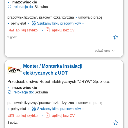
mazowieckie
relokacja do:
Skawina
pracownik fizyczny / pracowniczka fizyczna
umowa o pracę
pełny etat
Szukamy kilku pracowników
aplikuj szybko
aplikuj bez CV
3 godz.
pokaż opis
montaż instalacji elektrycznych
Monter / Monterka instalacji
elektrycznych z UDT
Przedsiębiorstwo Robót Elektrycznych "ZRYW" Sp. z o.o.
mazowieckie
relokacja do:
Skawina
pracownik fizyczny / pracowniczka fizyczna
umowa o pracę
pełny etat
Szukamy kilku pracowników
aplikuj szybko
aplikuj bez CV
3 godz.