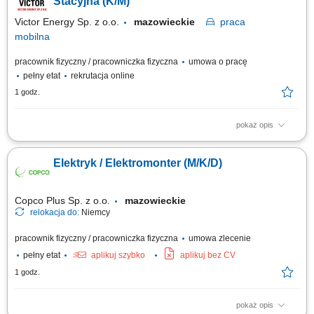
Stacyjna (K/M)
Victor Energy Sp. z o.o.
mazowieckie
praca
mobilna
pracownik fizyczny / pracowniczka fizyczna
umowa o pracę
pełny etat
rekrutacja online
1 godz.
pokaż opis
praca mobilna na terenie całego kraju Zakres obowiązków: Prace
montażowe przy budowie stacji elektroenergetycznych w Polsce;
Elektryk / Elektromonter (M/K/D)
Copco Plus Sp. z o.o.
mazowieckie
relokacja do:
Niemcy
pracownik fizyczny / pracowniczka fizyczna
umowa zlecenie
pełny etat
aplikuj szybko
aplikuj bez CV
1 godz.
pokaż opis