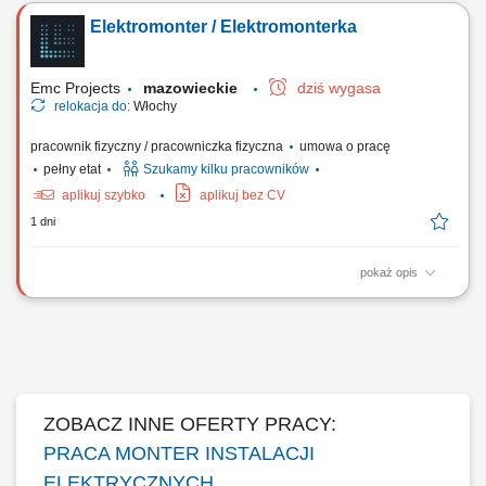
przełączników i kompletnych instalacji elektrycznych. Montaż urządzeń
Elektromonter / Elektromonterka
sterowania i oświetlenia. Montaż rozdzielnic i szaf sterowniczych.
Emc Projects
mazowieckie
dziś wygasa
relokacja do:
Włochy
pracownik fizyczny / pracowniczka fizyczna
umowa o pracę
pełny etat
Szukamy kilku pracowników
aplikuj szybko
aplikuj bez CV
1 dni
pokaż opis
Zakres obowiązków: Realizacja prac montażowych oraz serwisowych
przy instalacjach elektrycznych na projektach przemysłowych w
Europie. Wykonywanie prac zgodnie z obowiązującymi standardami i
wymaganiami technicznymi. Współpraca z zespołem oraz dbałość o
bezpieczeństwo podczas realizacji zadań.
ZOBACZ INNE OFERTY PRACY:
PRACA MONTER INSTALACJI
ELEKTRYCZNYCH