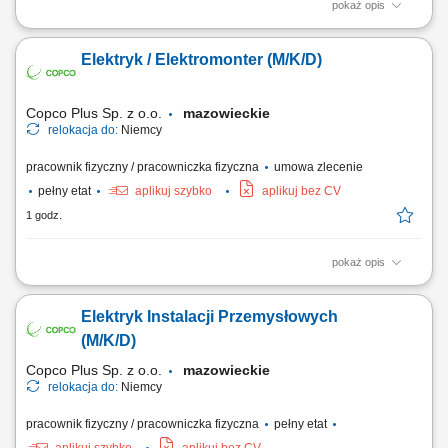
pokaż opis
praca mobilna na terenie całego kraju Zakres obowiązków: Prace
montażowe przy budowie stacji elektroenergetycznych w Polsce;
Elektryk / Elektromonter (M/K/D)
Copco Plus Sp. z o.o.
mazowieckie
relokacja do:
Niemcy
pracownik fizyczny / pracowniczka fizyczna
umowa zlecenie
pełny etat
aplikuj szybko
aplikuj bez CV
1 godz.
pokaż opis
Obowiązki: Montaż instalacji elektrycznych w obiektach przemysłowych
i handlowych; Uruchomienia instalacji elektrycznych; Pomiary
Elektryk Instalacji Przemysłowych
elektryczne; Wymagania: Wykształcenie elektryczne lub w trakcie nauki;
Doświadczenie zawodowe na podobnym stanowisku; Uprawnienia
(M/K/D)
elektryczne kat. E1; Umiejętność...
Copco Plus Sp. z o.o.
mazowieckie
relokacja do:
Niemcy
pracownik fizyczny / pracowniczka fizyczna
pełny etat