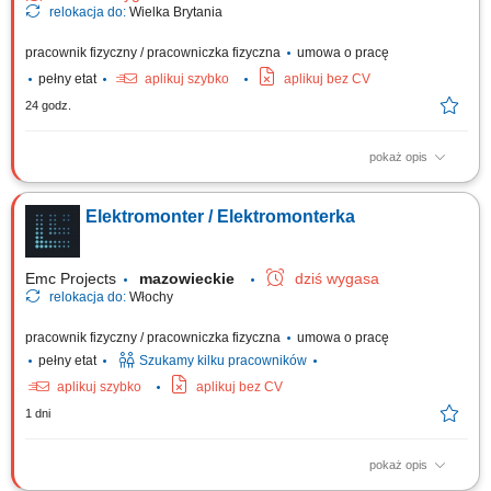
relokacja do:
Wielka Brytania
pracownik fizyczny / pracowniczka fizyczna
umowa o pracę
pełny etat
aplikuj szybko
aplikuj bez CV
24 godz.
pokaż opis
Montaż i budowa tras oraz linii kablowych. Instalacja gniazdek,
przełączników i kompletnych instalacji elektrycznych. Montaż urządzeń
Elektromonter / Elektromonterka
sterowania i oświetlenia. Montaż rozdzielnic i szaf sterowniczych.
Emc Projects
mazowieckie
dziś wygasa
relokacja do:
Włochy
pracownik fizyczny / pracowniczka fizyczna
umowa o pracę
pełny etat
Szukamy kilku pracowników
aplikuj szybko
aplikuj bez CV
1 dni
pokaż opis
Zakres obowiązków: Realizacja prac montażowych oraz serwisowych