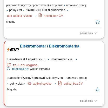
pracownik fizyczny / pracowniczka fizyczna
umowa o pracę
pełny etat
14 000 - 18 000 zł
brutto/mies.
aplikuj szybko
aplikuj bez CV
5 godz.
pokaż opis
Zakres obowiązków: Wykonywanie instalacji elektrycznych w obiektach
mieszkalnych i biurowych. Układanie nowych przewodów oraz wymiana
Elektromonter / Elektromonterka
starych instalacji. Montaż i podłączanie szaf sterowniczych. Realizacja
prostych prac montażowych. Praca w zespole polsko-niemieckim.
Euro-Inwest Projekt Sp. J.
mazowieckie
za 2 dni wygasa
relokacja do:
Wielka Brytania
pracownik fizyczny / pracowniczka fizyczna
umowa o pracę
pełny etat
aplikuj szybko
aplikuj bez CV
24 godz.
pokaż opis
Montaż i budowa tras oraz linii kablowych. Instalacja gniazdek,