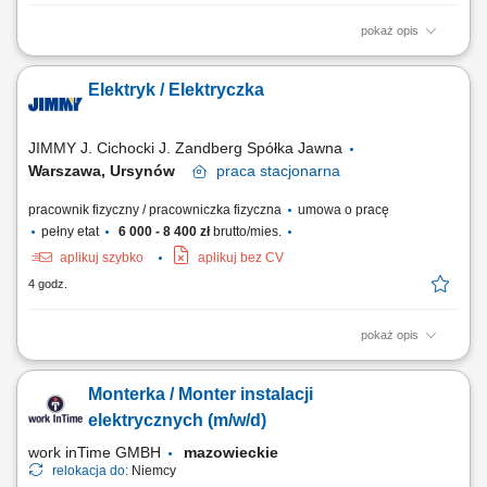
pokaż opis
Wykonywanie montażu i serwisu instalacji elektrycznych na obiektach
budowlanych. Kontrola poprawności wykonania połączeń i zgodności z
Elektryk / Elektryczka
projektem. Współpraca z brygadzistą i pozostałymi członkami zespołu.
JIMMY J. Cichocki J. Zandberg Spółka Jawna
Warszawa, Ursynów
praca
stacjonarna
pracownik fizyczny / pracowniczka fizyczna
umowa o pracę
pełny etat
6 000 - 8 400 zł
brutto/mies.
aplikuj szybko
aplikuj bez CV
4 godz.
pokaż opis
Opis stanowiska: Budowa oraz konserwacja sieci oświetlenia ulicznego.
Prace przy liniach energetycznych. Obszar działań: Warszawa i powiaty
Monterka / Monter instalacji
ościenne (praca bez delegacji).
elektrycznych (m/w/d)
work inTime GMBH
mazowieckie
relokacja do:
Niemcy