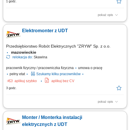
1 godz.
pokaż opis
Przeprowadzanie pomiarów instalacji i urządzeń elektroenergetycznych
zgodnie z przepisami; Bieżące lokalizowanie i usuwanie awarii
Elektromonter z UDT
elektroenergetycznych; Naprawa oraz konserwacja urządzeń
elektroenergetycznych, w tym podległych pod UDT; Montaż nowych
instalacji elektroenergetycznych; Prace...
Przedsiębiorstwo Robót Elektrycznych "ZRYW" Sp. z o.o.
mazowieckie
relokacja do:
Skawina
pracownik fizyczny / pracowniczka fizyczna
umowa o pracę
pełny etat
Szukamy kilku pracowników
aplikuj szybko
aplikuj bez CV
3 godz.
pokaż opis
montaż instalacji elektrycznych
Monter / Monterka instalacji
elektrycznych z UDT