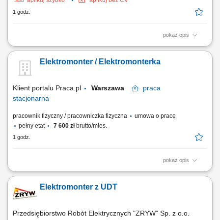
aplikuj szybko
aplikuj bez CV
1 godz.
pokaż opis
Obowiązki: Montaż instalacji elektrycznych w różnych typach obiektów:
przemysłowych i handlowych. Uruchamianie instalacji elektrycznych.
Elektromonter / Elektromonterka
Wykonywanie pomiarów elektrycznych.
Klient portalu Praca.pl
Warszawa
praca
stacjonarna
pracownik fizyczny / pracowniczka fizyczna
umowa o pracę
pełny etat
7 600 zł
brutto/mies.
1 godz.
pokaż opis
Przeprowadzanie pomiarów instalacji i urządzeń elektroenergetycznych
zgodnie z przepisami; Bieżące lokalizowanie i usuwanie awarii
Elektromonter z UDT
elektroenergetycznych; Naprawa oraz konserwacja urządzeń
elektroenergetycznych, w tym podległych pod UDT; Montaż nowych
instalacji elektroenergetycznych; Prace...
Przedsiębiorstwo Robót Elektrycznych "ZRYW" Sp. z o.o.