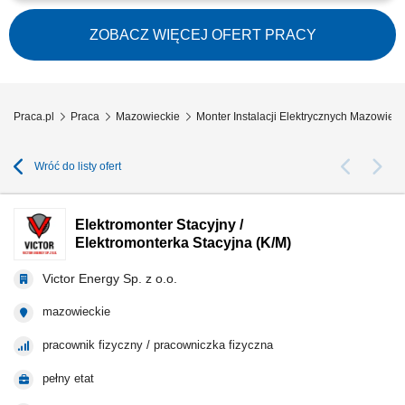
przy instalacjach elektrycznych na projektach przemysłowych w Europie.
Wykonywanie prac zgodnie z obowiązującymi standardami i
ZOBACZ WIĘCEJ OFERT PRACY
wymaganiami technicznymi. Współpraca z zespołem oraz dbałość o
bezpieczeństwo podczas realizacji zadań.
Praca.pl
Praca
Mazowieckie
Monter Instalacji Elektrycznych Mazowieck
Wróć do listy ofert
Elektromonter Stacyjny /
Elektromonterka Stacyjna (K/M)
Victor Energy Sp. z o.o.
mazowieckie
pracownik fizyczny / pracowniczka fizyczna
pełny etat