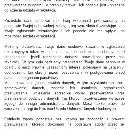
ustawach szczegółowych (według wymogów ogłoszenia), są
przetwarzane w oparciu o przepisy prawa i ich podanie jest konieczne
do wzięcia udziału w rekrutacji.
Pozostałe dane osobowe (np. Twój wizerunek) przetwarzamy na
podstawie Twojej dobrowolnej zgody, którą wyraziłaś/eś wysyłając nam
swoje zgłoszenie rekrutacyjne i ich podanie nie ma wpływu na
możliwość udziału w rekrutacji.
Możemy przetwarzać Twoje dane osobowe zawarte w zgłoszeniu
rekrutacyjnym także w celu ustalenia, dochodzenia lub obrony przed
roszczeniami, jeżeli roszczenia dotyczą prowadzonej przez nas
rekrutacji. W tym celu będziemy przetwarzać Twoje dane osobowe w
oparciu o nasz prawnie uzasadniony interes, polegający na ustaleniu,
dochodzeniu lub obrony przed roszczeniami w postępowaniu przed
sądami lub organami państwowymi.
Masz prawo dostępu do swoich danych, w tym uzyskania ich kopii,
sprostowania danych, żądania ich usunięcia, ograniczenia
przetwarzania, wniesienia sprzeciwu wobec przetwarzania oraz
przeniesienia podanych danych (na których przetwarzanie wyraziłeś
zgodę) do innego administratora danych. Masz także prawo do
wniesienia skargi do Prezesa Urzędu Ochrony Danych Osobowych.
Cofnięcie zgody pozostaje bez wpływu na zgodność z prawem
przetwarzania, którego dokonano na podstawie zgody przed jej