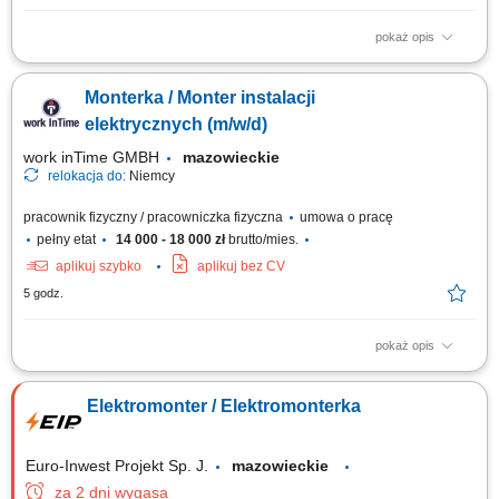
pokaż opis
Opis stanowiska: Budowa oraz konserwacja sieci oświetlenia ulicznego.
Prace przy liniach energetycznych. Obszar działań: Warszawa i powiaty
Monterka / Monter instalacji
ościenne (praca bez delegacji).
elektrycznych (m/w/d)
work inTime GMBH
mazowieckie
relokacja do:
Niemcy
pracownik fizyczny / pracowniczka fizyczna
umowa o pracę
pełny etat
14 000 - 18 000 zł
brutto/mies.
aplikuj szybko
aplikuj bez CV
5 godz.
pokaż opis
Zakres obowiązków: Wykonywanie instalacji elektrycznych w obiektach
mieszkalnych i biurowych. Układanie nowych przewodów oraz wymiana
Elektromonter / Elektromonterka
starych instalacji. Montaż i podłączanie szaf sterowniczych. Realizacja
prostych prac montażowych. Praca w zespole polsko-niemieckim.
Euro-Inwest Projekt Sp. J.
mazowieckie
za 2 dni wygasa