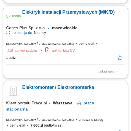
Obowiązki: Montaż instalacji elektrycznych w obiektach przemysłowych i
handlowych; Uruchomienia instalacji elektrycznych; Pomiary elektryczne;
Elektryk Instalacji Przemysłowych (M/K/D)
Wymagania: Wykształcenie elektryczne lub w trakcie nauki;
Doświadczenie zawodowe na podobnym stanowisku; Uprawnienia
elektryczne kat. E1; Umiejętność...
Copco Plus Sp. z o.o.
mazowieckie
relokacja do:
Niemcy
pracownik fizyczny / pracowniczka fizyczna
pełny etat
aplikuj szybko
aplikuj bez CV
1 godz.
pokaż opis
Obowiązki: Montaż instalacji elektrycznych w różnych typach obiektów:
przemysłowych i handlowych. Uruchamianie instalacji elektrycznych.
Elektromonter / Elektromonterka
Wykonywanie pomiarów elektrycznych.
Klient portalu Praca.pl
Warszawa
praca
stacjonarna
pracownik fizyczny / pracowniczka fizyczna
umowa o pracę
pełny etat
7 600 zł
brutto/mies.