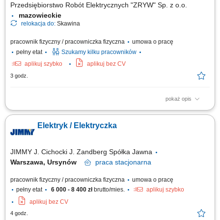
Przedsiębiorstwo Robót Elektrycznych "ZRYW" Sp. z o.o.
mazowieckie
relokacja do:
Skawina
pracownik fizyczny / pracowniczka fizyczna
umowa o pracę
pełny etat
Szukamy kilku pracowników
aplikuj szybko
aplikuj bez CV
3 godz.
pokaż opis
Wykonywanie montażu i serwisu instalacji elektrycznych na obiektach
budowlanych. Kontrola poprawności wykonania połączeń i zgodności z
Elektryk / Elektryczka
projektem. Współpraca z brygadzistą i pozostałymi członkami zespołu.
JIMMY J. Cichocki J. Zandberg Spółka Jawna
Warszawa, Ursynów
praca
stacjonarna
pracownik fizyczny / pracowniczka fizyczna
umowa o pracę
pełny etat
6 000 - 8 400 zł
brutto/mies.
aplikuj szybko
aplikuj bez CV
4 godz.