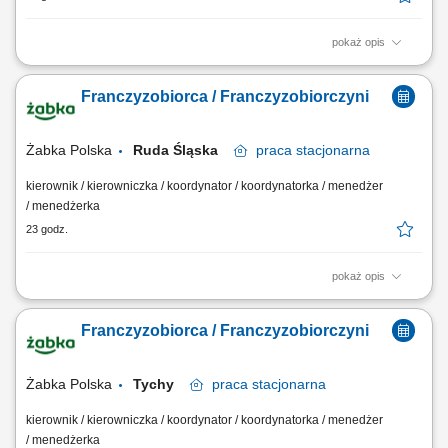
pokaż opis
Główne zadania: Prowadzenie własnej działalności gospodarczej w
oparciu o sprawdzony model biznesowy. Dbanie o wysoką jakość
Franczyzobiorca / Franczyzobiorczyni
obsługi. Monitorowanie stanów magazynowych i zamówień.
Dostosowywanie asortymentu sklepu do potrzeb lokalnego rynku.
Współpraca z centralą w zakresie działań...
Żabka Polska
Ruda Śląska
praca
stacjonarna
kierownik / kierowniczka / koordynator / koordynatorka / menedżer
/ menedżerka
23 godz.
pokaż opis
Główne zadania: Prowadzenie własnej działalności gospodarczej w
oparciu o sprawdzony model biznesowy. Dbanie o wysoką jakość
Franczyzobiorca / Franczyzobiorczyni
obsługi. Monitorowanie stanów magazynowych i zamówień.
Dostosowywanie asortymentu sklepu do potrzeb lokalnego rynku.
Współpraca z centralą w zakresie działań...
Żabka Polska
Tychy
praca
stacjonarna
kierownik / kierowniczka / koordynator / koordynatorka / menedżer
/ menedżerka