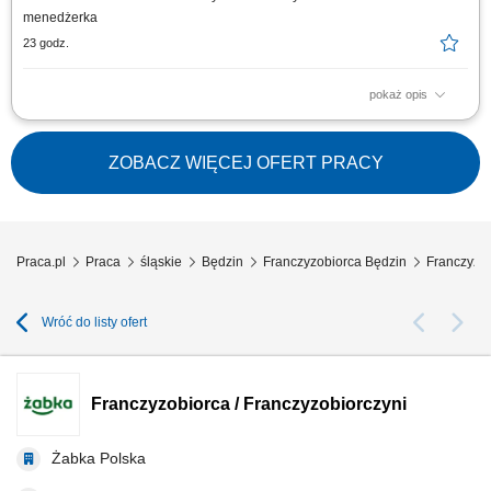
menedżerka
23 godz.
pokaż opis
Główne zadania: Prowadzenie własnej działalności gospodarczej w
oparciu o sprawdzony model biznesowy. Dbanie o wysoką jakość obsługi.
Monitorowanie stanów magazynowych i zamówień. Dostosowywanie
ZOBACZ WIĘCEJ OFERT PRACY
asortymentu sklepu do potrzeb lokalnego rynku. Współpraca z centralą w
zakresie działań...
Praca.pl
Praca
śląskie
Będzin
Franczyzobiorca Będzin
Franczyzob
Wróć do listy ofert
Franczyzobiorca / Franczyzobiorczyni
Żabka Polska