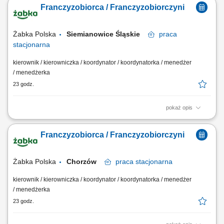
oparciu o sprawdzony model biznesowy. Dbanie o wysoką jakość
Franczyzobiorca / Franczyzobiorczyni
obsługi. Monitorowanie stanów magazynowych i zamówień.
Dostosowywanie asortymentu sklepu do potrzeb lokalnego rynku.
Współpraca z centralą w zakresie działań...
Żabka Polska
Siemianowice Śląskie
praca
stacjonarna
kierownik / kierowniczka / koordynator / koordynatorka / menedżer
/ menedżerka
23 godz.
pokaż opis
Główne zadania: Prowadzenie własnej działalności gospodarczej w
oparciu o sprawdzony model biznesowy. Dbanie o wysoką jakość
Franczyzobiorca / Franczyzobiorczyni
obsługi. Monitorowanie stanów magazynowych i zamówień.
Dostosowywanie asortymentu sklepu do potrzeb lokalnego rynku.
Współpraca z centralą w zakresie działań...
Żabka Polska
Chorzów
praca
stacjonarna
kierownik / kierowniczka / koordynator / koordynatorka / menedżer
/ menedżerka
23 godz.