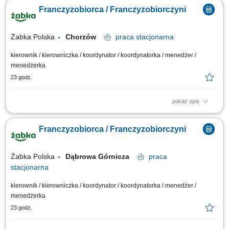
oparciu o sprawdzony model biznesowy. Dbanie o wysoką jakość obsługi.
Franczyzobiorca / Franczyzobiorczyni
Monitorowanie stanów magazynowych i zamówień. Dostosowywanie
asortymentu sklepu do potrzeb lokalnego rynku. Współpraca z centralą w
zakresie działań...
Żabka Polska
Chorzów
praca
stacjonarna
kierownik / kierowniczka / koordynator / koordynatorka / menedżer /
menedżerka
23 godz.
pokaż opis
Główne zadania: Prowadzenie własnej działalności gospodarczej w
oparciu o sprawdzony model biznesowy. Dbanie o wysoką jakość obsługi.
Franczyzobiorca / Franczyzobiorczyni
Monitorowanie stanów magazynowych i zamówień. Dostosowywanie
asortymentu sklepu do potrzeb lokalnego rynku. Współpraca z centralą w
zakresie działań...
Żabka Polska
Dąbrowa Górnicza
praca
stacjonarna
kierownik / kierowniczka / koordynator / koordynatorka / menedżer /
menedżerka
23 godz.