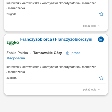
kierownik / kierowniczka / koordynator / koordynatorka / menedżer
/ menedżerka
23 godz.
pokaż opis
Główne zadania: Prowadzenie własnej działalności gospodarczej w
oparciu o sprawdzony model biznesowy. Dbanie o wysoką jakość
Franczyzobiorca / Franczyzobiorczyni
obsługi. Monitorowanie stanów magazynowych i zamówień.
Dostosowywanie asortymentu sklepu do potrzeb lokalnego rynku.
Współpraca z centralą w zakresie działań...
Żabka Polska
Tarnowskie Góry
praca
stacjonarna
kierownik / kierowniczka / koordynator / koordynatorka / menedżer
/ menedżerka
23 godz.
pokaż opis
Główne zadania: Prowadzenie własnej działalności gospodarczej w
oparciu o sprawdzony model biznesowy. Dbanie o wysoką jakość
obsługi. Monitorowanie stanów magazynowych i zamówień.
Dostosowywanie asortymentu sklepu do potrzeb lokalnego rynku.