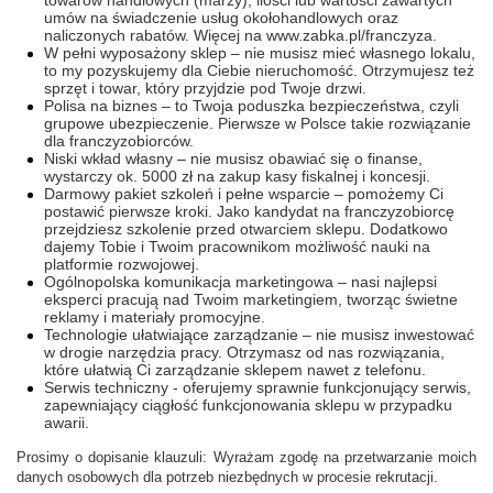
towarów handlowych (marży), ilości lub wartości zawartych
umów na świadczenie usług okołohandlowych oraz
naliczonych rabatów. Więcej na www.zabka.pl/franczyza.
W pełni wyposażony sklep – nie musisz mieć własnego lokalu,
to my pozyskujemy dla Ciebie nieruchomość. Otrzymujesz też
sprzęt i towar, który przyjdzie pod Twoje drzwi.
Polisa na biznes – to Twoja poduszka bezpieczeństwa, czyli
grupowe ubezpieczenie. Pierwsze w Polsce takie rozwiązanie
dla franczyzobiorców.
Niski wkład własny – nie musisz obawiać się o finanse,
wystarczy ok. 5000 zł na zakup kasy fiskalnej i koncesji.
Darmowy pakiet szkoleń i pełne wsparcie – pomożemy Ci
postawić pierwsze kroki. Jako kandydat na franczyzobiorcę
przejdziesz szkolenie przed otwarciem sklepu. Dodatkowo
dajemy Tobie i Twoim pracownikom możliwość nauki na
platformie rozwojowej.
Ogólnopolska komunikacja marketingowa – nasi najlepsi
eksperci pracują nad Twoim marketingiem, tworząc świetne
reklamy i materiały promocyjne.
Technologie ułatwiające zarządzanie – nie musisz inwestować
w drogie narzędzia pracy. Otrzymasz od nas rozwiązania,
które ułatwią Ci zarządzanie sklepem nawet z telefonu.
Serwis techniczny - oferujemy sprawnie funkcjonujący serwis,
zapewniający ciągłość funkcjonowania sklepu w przypadku
awarii.
Prosimy o dopisanie klauzuli: Wyrażam zgodę na przetwarzanie moich
danych osobowych dla potrzeb niezbędnych w procesie rekrutacji.