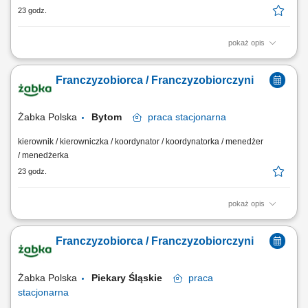
23 godz.
pokaż opis
Główne zadania: Prowadzenie własnej działalności gospodarczej w
oparciu o sprawdzony model biznesowy. Dbanie o wysoką jakość
Franczyzobiorca / Franczyzobiorczyni
obsługi. Monitorowanie stanów magazynowych i zamówień.
Dostosowywanie asortymentu sklepu do potrzeb lokalnego rynku.
Współpraca z centralą w zakresie działań...
Żabka Polska
Bytom
praca
stacjonarna
kierownik / kierowniczka / koordynator / koordynatorka / menedżer
/ menedżerka
23 godz.
pokaż opis
Główne zadania: Prowadzenie własnej działalności gospodarczej w
oparciu o sprawdzony model biznesowy. Dbanie o wysoką jakość
Franczyzobiorca / Franczyzobiorczyni
obsługi. Monitorowanie stanów magazynowych i zamówień.
Dostosowywanie asortymentu sklepu do potrzeb lokalnego rynku.
Współpraca z centralą w zakresie działań...
Żabka Polska
Piekary Śląskie
praca
stacjonarna