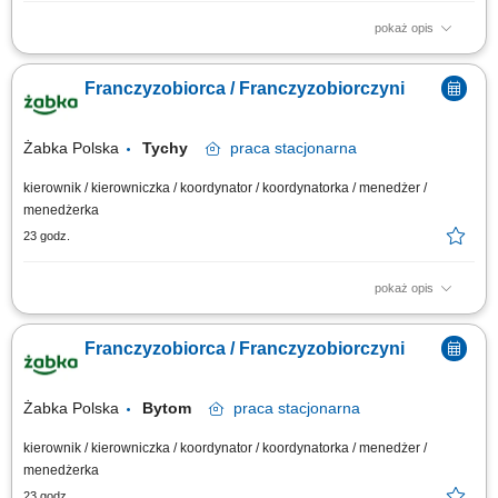
pokaż opis
Główne zadania: Prowadzenie własnej działalności gospodarczej w
oparciu o sprawdzony model biznesowy. Dbanie o wysoką jakość obsługi.
Franczyzobiorca / Franczyzobiorczyni
Monitorowanie stanów magazynowych i zamówień. Dostosowywanie
asortymentu sklepu do potrzeb lokalnego rynku. Współpraca z centralą w
zakresie działań...
Żabka Polska
Tychy
praca
stacjonarna
kierownik / kierowniczka / koordynator / koordynatorka / menedżer /
menedżerka
23 godz.
pokaż opis
Główne zadania: Prowadzenie własnej działalności gospodarczej w
oparciu o sprawdzony model biznesowy. Dbanie o wysoką jakość obsługi.
Franczyzobiorca / Franczyzobiorczyni
Monitorowanie stanów magazynowych i zamówień. Dostosowywanie
asortymentu sklepu do potrzeb lokalnego rynku. Współpraca z centralą w
zakresie działań...
Żabka Polska
Bytom
praca
stacjonarna
kierownik / kierowniczka / koordynator / koordynatorka / menedżer /
menedżerka
23 godz.