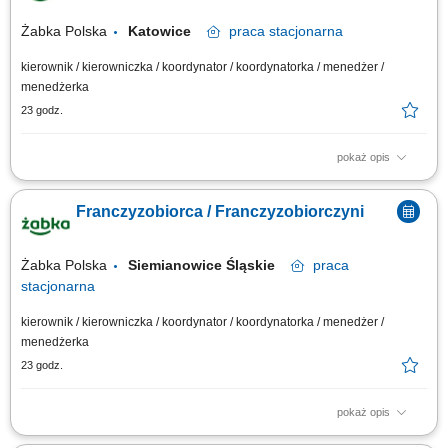
Żabka Polska
Katowice
praca
stacjonarna
kierownik / kierowniczka / koordynator / koordynatorka / menedżer /
menedżerka
23 godz.
pokaż opis
Główne zadania: Prowadzenie własnej działalności gospodarczej w
oparciu o sprawdzony model biznesowy. Dbanie o wysoką jakość obsługi.
Franczyzobiorca / Franczyzobiorczyni
Monitorowanie stanów magazynowych i zamówień. Dostosowywanie
asortymentu sklepu do potrzeb lokalnego rynku. Współpraca z centralą w
zakresie działań...
Żabka Polska
Siemianowice Śląskie
praca
stacjonarna
kierownik / kierowniczka / koordynator / koordynatorka / menedżer /
menedżerka
23 godz.
pokaż opis
Główne zadania: Prowadzenie własnej działalności gospodarczej w