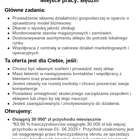
Miejsce pracy: Będzin
Główne zadania:
Prowadzenie własnej działalności gospodarczej w oparciu o
sprawdzony model biznesowy.
Dbanie o wysoką jakość obsługi.
Monitorowanie stanów magazynowych i zamówień.
Dostosowywanie asortymentu sklepu do potrzeb lokalnego
rynku.
Współpraca z centralą w zakresie działań marketingowych i
operacyjnych.
Ta oferta jest dla Ciebie, jeśli:
Chcesz być własnym szefem i prowadzić swój sklep.
Masz łatwość w nawiązywaniu kontaktów i współpracy z
klientami oraz pracownikami.
Jesteś otwarty na rozwój osobisty i chcesz poszerzać swoje
kompetencje.
Posiadasz umiejętność skutecznego zarządzania zespołem i
sklepem lub chęci by się tego nauczyć.
Jesteś zaangażowany/a i zmotywowany/a do działania.
Oferujemy:
Osiągnij 30 000* zł przychodu miesięcznie
*83,98 % franczyzobiorców osiągnęło 30 000 zł lub więcej
przychodu w okresie 01- 06.2025 r. Przychód uzależniony jest
od osiągniętego przez franczyzobiorcę obrotu ze sprzedaży