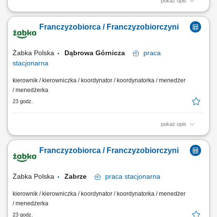
pokaż opis
Główne zadania: Prowadzenie własnej działalności gospodarczej w
oparciu o sprawdzony model biznesowy. Dbanie o wysoką jakość
Franczyzobiorca / Franczyzobiorczyni
obsługi. Monitorowanie stanów magazynowych i zamówień.
Dostosowywanie asortymentu sklepu do potrzeb lokalnego rynku.
Współpraca z centralą w zakresie działań...
Żabka Polska
Dąbrowa Górnicza
praca
stacjonarna
kierownik / kierowniczka / koordynator / koordynatorka / menedżer
/ menedżerka
23 godz.
pokaż opis
Główne zadania: Prowadzenie własnej działalności gospodarczej w
oparciu o sprawdzony model biznesowy. Dbanie o wysoką jakość
Franczyzobiorca / Franczyzobiorczyni
obsługi. Monitorowanie stanów magazynowych i zamówień.
Dostosowywanie asortymentu sklepu do potrzeb lokalnego rynku.
Współpraca z centralą w zakresie działań...
Żabka Polska
Zabrze
praca
stacjonarna
kierownik / kierowniczka / koordynator / koordynatorka / menedżer
/ menedżerka
23 godz.