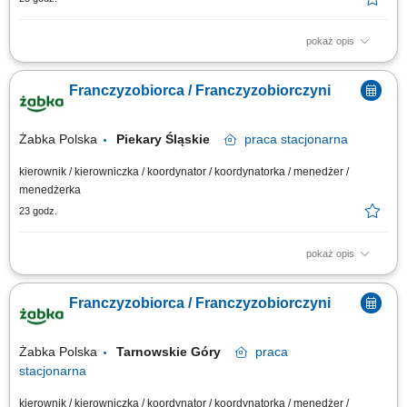
pokaż opis
Główne zadania: Prowadzenie własnej działalności gospodarczej w
oparciu o sprawdzony model biznesowy. Dbanie o wysoką jakość obsługi.
Franczyzobiorca / Franczyzobiorczyni
Monitorowanie stanów magazynowych i zamówień. Dostosowywanie
asortymentu sklepu do potrzeb lokalnego rynku. Współpraca z centralą w
zakresie działań...
Żabka Polska
Piekary Śląskie
praca
stacjonarna
kierownik / kierowniczka / koordynator / koordynatorka / menedżer /
menedżerka
23 godz.
pokaż opis
Główne zadania: Prowadzenie własnej działalności gospodarczej w
oparciu o sprawdzony model biznesowy. Dbanie o wysoką jakość obsługi.
Franczyzobiorca / Franczyzobiorczyni
Monitorowanie stanów magazynowych i zamówień. Dostosowywanie
asortymentu sklepu do potrzeb lokalnego rynku. Współpraca z centralą w
zakresie działań...
Żabka Polska
Tarnowskie Góry
praca
stacjonarna
kierownik / kierowniczka / koordynator / koordynatorka / menedżer /